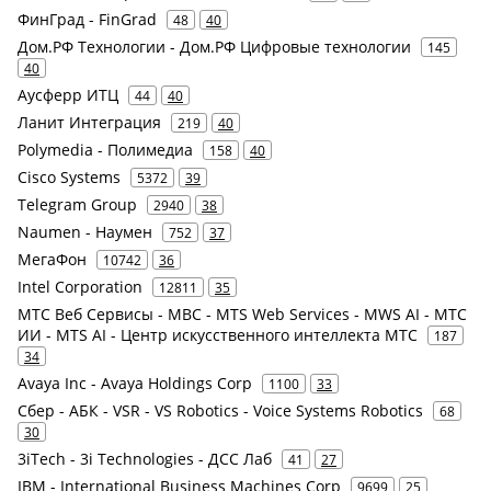
ФинГрад - FinGrad
48
40
Дом.РФ Технологии - Дом.РФ Цифровые технологии
145
40
Аусферр ИТЦ
44
40
Ланит Интеграция
219
40
Polymedia - Полимедиа
158
40
Cisco Systems
5372
39
Telegram Group
2940
38
Naumen - Наумен
752
37
МегаФон
10742
36
Intel Corporation
12811
35
МТС Веб Сервисы - МВС - MTS Web Services - MWS AI - МТС
ИИ - MTS AI - Центр искусственного интеллекта МТС
187
34
Avaya Inc - Avaya Holdings Corp
1100
33
Сбер - АБК - VSR - VS Robotics - Voice Systems Robotics
68
30
3iTech - 3i Technologies - ДСС Лаб
41
27
IBM - International Business Machines Corp
9699
25