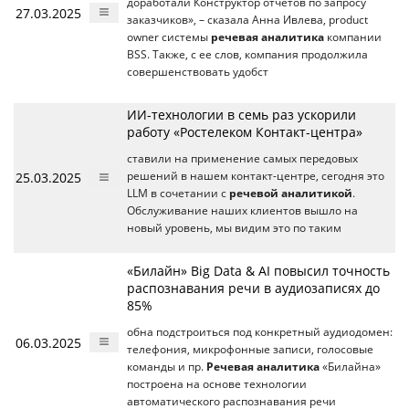
доработали Конструктор отчётов по запросу
27.03.2025
заказчиков», – сказала Анна Ивлева, product
owner системы
речевая аналитика
компании
BSS. Также, с ее слов, компания продолжила
совершенствовать удобст
ИИ-технологии в семь раз ускорили
работу «Ростелеком Контакт-центра»
ставили на применение самых передовых
25.03.2025
решений в нашем контакт-центре, сегодня это
LLM в сочетании с
речевой аналитикой
.
Обслуживание наших клиентов вышло на
новый уровень, мы видим это по таким
«Билайн» Big Data & AI повысил точность
распознавания речи в аудиозаписях до
85%
обна подстроиться под конкретный аудиодомен:
06.03.2025
телефония, микрофонные записи, голосовые
команды и пр.
Речевая аналитика
«Билайна»
построена на основе технологии
автоматического распознавания речи