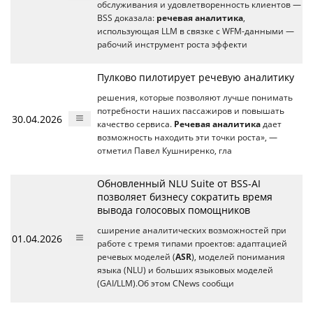
обслуживания и удовлетворенность клиентов —
BSS доказала:
речевая аналитика
,
использующая LLM в связке с WFM-данными —
рабочий инструмент роста эффекти
Пулково пилотирует речевую аналитику
решения, которые позволяют лучше понимать
потребности наших пассажиров и повышать
30.04.2026
качество сервиса.
Речевая аналитика
дает
возможность находить эти точки роста», —
отметил Павел Кушниренко, гла
Обновленный NLU Suite от BSS-AI
позволяет бизнесу сократить время
вывода голосовых помощников
сширение аналитических возможностей при
01.04.2026
работе с тремя типами проектов: адаптацией
речевых моделей (
ASR
), моделей понимания
языка (NLU) и больших языковых моделей
(GAI/LLM).Об этом CNews сообщи