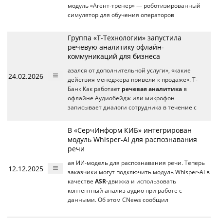
модуль «Агент-тренер» — роботизированный
симулятор для обучения операторов
Группа «Т-Технологии» запустила
речевую аналитику офлайн-
коммуникаций для бизнеса
азался от дополнительной услуги», «какие
24.02.2026
действия менеджера привели к продаже». Т-
Банк Как работает
речевая аналитика
в
офлайне Аудиобейдж или микрофон
записывает диалоги сотрудника в течение с
В «СерчИнформ КИБ» интегрирован
модуль Whisper-AI для распознавания
речи
ая ИИ-модель для распознавания речи. Теперь
12.12.2025
заказчики могут подключить модуль Whisper-AI в
качестве
ASR
-движка и использовать
контентный анализ аудио при работе с
данными. Об этом CNews сообщил