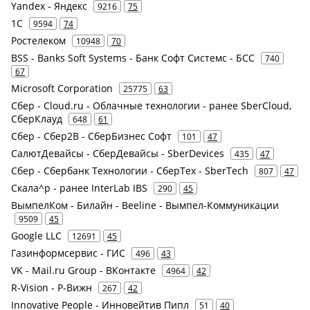
Yandex - Яндекс
9216
75
1С
9594
74
Ростелеком
10948
70
BSS - Banks Soft Systems - Банк Софт Системс - БСС
740
67
Microsoft Corporation
25775
63
Сбер - Cloud.ru - Облачные технологии - ранее SberCloud,
СберКлауд
648
61
Сбер - Сбер2В - СберБизнес Софт
101
47
СалютДевайсы - СберДевайсы - SberDevices
435
47
Сбер - Сбербанк Технологии - СберТех - SberTech
807
47
Скала^р - ранее InterLab IBS
290
45
ВымпелКом - Билайн - Beeline - Вымпел-Коммуникации
9509
45
Google LLC
12691
45
Газинформсервис - ГИС
496
43
VK - Mail.ru Group - ВКонтакте
4964
42
R-Vision - Р-Вижн
267
42
Innovative People - Инновейтив Пипл
51
40