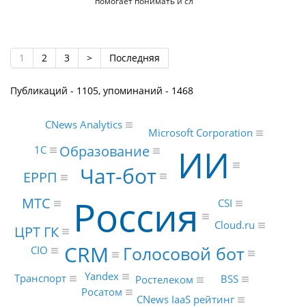
помогает понимать и сл
1
2
3
>
Последняя
Публикаций - 1105, упоминаний - 1468
CNews Analytics
Microsoft Corporation
Образование
ИИ
1С
Чат-бот
ЕРРП
Россия
МТС
CSI
Cloud.ru
ЦРТ ГК
CRM
Голосовой бот
CIO
Yandex
Транспорт
BSS
Ростелеком
Росатом
CNews IaaS рейтинг