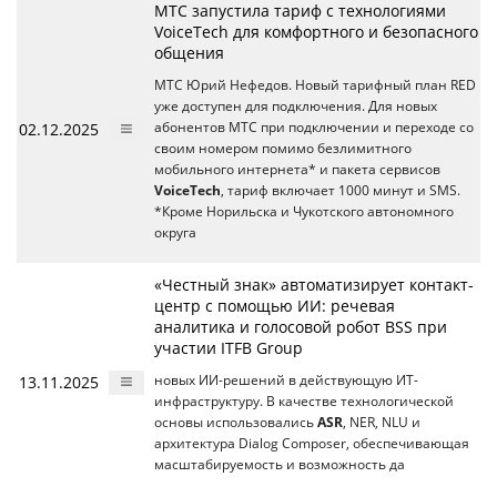
МТС запустила тариф с технологиями
VoiceTech для комфортного и безопасного
общения
МТС Юрий Нефедов. Новый тарифный план RED
уже доступен для подключения. Для новых
02.12.2025
абонентов МТС при подключении и переходе со
своим номером помимо безлимитного
мобильного интернета* и пакета сервисов
VoiceTech
, тариф включает 1000 минут и SMS.
*Кроме Норильска и Чукотского автономного
округа
«Честный знак» автоматизирует контакт-
центр с помощью ИИ: речевая
аналитика и голосовой робот BSS при
участии ITFB Group
13.11.2025
новых ИИ-решений в действующую ИТ-
инфраструктуру. В качестве технологической
основы использовались
ASR
, NER, NLU и
архитектура Dialog Composer, обеспечивающая
масштабируемость и возможность да