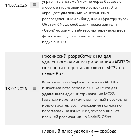
управлять системой можно через браузер с
14.07.2026
любого авторизованного устройства. Это
упрощает
удаленный
контроль ИБ в
распределенных и гибридных инфраструктурах.
Об этом CNews сообщили представители
«СерчИнформ». В веб-версию перенесли весь
функционал десктопной консоли: от
подключения
Российский разработчик ПО для
удаленного администрирования «АБП2Б»
полностью переписал клиент МС22 на
языке Rust
Компания по кибербезопасности «АБП2Б»
13.07.2026
выпустила бета-версию 3.0.0 клиента для
удаленного
администрирования МС22.
Главным изменением стал полный переход на
новую архитектуру: приложение полностью
переписали на языке Rust, отказавшись от
прежней реализации на NodeJS. Об эт
Главный плюс удаленки — свобода