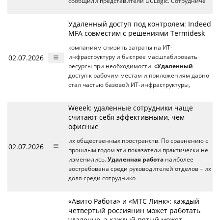
сообщили представители DCLogic. Сотрудниче
Удаленный доступ под контролем: Indeed
MFA совместим с решениями Termidesk
компаниям снизить затраты на ИТ-
02.07.2026
инфраструктуру и быстрее масштабировать
ресурсы при необходимости. «
Удаленный
доступ к рабочим местам и приложениям давно
стал частью базовой ИТ-инфраструктуры,
Weeek: удаленные сотрудники чаще
считают себя эффективными, чем
офисные
их общественных пространств. По сравнению с
02.07.2026
прошлым годом эти показатели практически не
изменились.
Удаленная работа
наиболее
востребована среди руководителей отделов – их
доля среди сотруднико
«Авито Работа» и «МТС Линк»: каждый
четвертый россиянин может работать
удаленно, а каждый пятый может