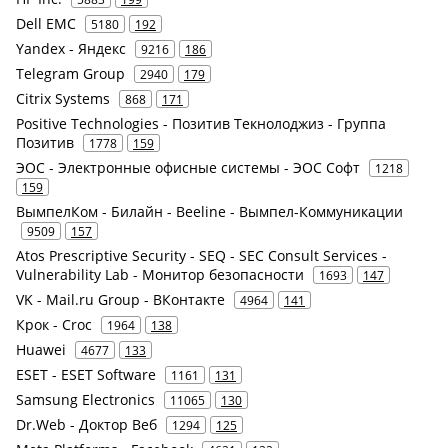
Dell EMC
5180
192
Yandex - Яндекс
9216
186
Telegram Group
2940
179
Citrix Systems
868
171
Positive Technologies - Позитив Текнолоджиз - Группа
Позитив
1778
159
ЭОС - Электронные офисные системы - ЭОС Софт
1218
159
ВымпелКом - Билайн - Beeline - Вымпел-Коммуникации
9509
157
Atos Prescriptive Security - SEQ - SEC Consult Services -
Vulnerability Lab - Монитор безопасности
1693
147
VK - Mail.ru Group - ВКонтакте
4964
141
Крок - Croc
1964
138
Huawei
4677
133
ESET - ESET Software
1161
131
Samsung Electronics
11065
130
Dr.Web - Доктор Веб
1294
125