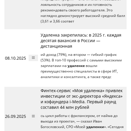
лояльность сотрудников и их готовность
рекомендовать своего работодателя. Это
наглядно демонстрирует высокий средний балл
(3,61 и 3,66 соответ
Удаленка закрепилась: в 2025 г. каждая
десятая вакансия в России —
дистанционная
ий доход (79%), на втором — гибкий график
08.10.2025
(53%). В топ-10 профессий с самыми высокими
зарплатами на
удаленке
вошли
преимущественно специалисты в сфере ИТ,
аналитики и консалтинга, а также предс
Финтех-сервис «Моя удаленка» привлек
инвестиции от экс-директора «Яндекса»
и кофаундера i-Media. Первый раунд
составил 44 млн рублей
26.09.2025
сь цикл работы с фрилансером, от найма до
выхода из проекта», — сказал Иван
Богословский, CPO «Моей
удаленки
». «Сегодня