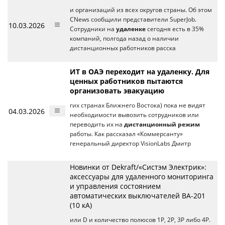
и организаций из всех округов страны. Об этом
CNews сообщили представители SuperJob.
10.03.2026
Сотрудники на
удаленке
сегодня есть в 35%
компаний, полгода назад о наличии
дистанционных работников расска
ИТ в ОАЭ переходит на удаленку. Для
ценных работников пытаются
организовать эвакуацию
гих странах Ближнего Востока) пока не видят
04.03.2026
необходимости вывозить сотрудников или
переводить их на
дистанционный режим
работы. Как рассказал «Коммерсанту»
генеральный директор VisionLabs Дмитр
Новинки от Dekraft/«Систэм Электрик»:
аксессуары для удаленного мониторинга
и управления состоянием
автоматических выключателей BA-201
(10 кА)
или D и количество полюсов 1Р, 2Р, 3Р либо 4Р.