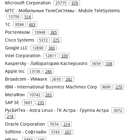
Microsoft Corporation
25775
979
МТС - Мобильные ТелеСистемы - Mobile TeleSystems
15759
514
1С
9594
403
Ростелеком
10948
385
Cisco Systems
5372
375
Google LLC
12690
360
Intel Corporation
12811
339
Kaspersky - Лаборатория Касперского
5659
338
Apple Inc
13156
286
Broadcom - VMware
2610
282
IBM - International Business Machines Corp
9699
279
МегаФон
10742
265
SAP SE
5601
235
РусБИТех - Astra Linux - ГК Астра - Группа Астра
3072
218
Oracle Corporation
7074
214
Softline - Софтлайн
3743
207
HP Inc.
5883
199