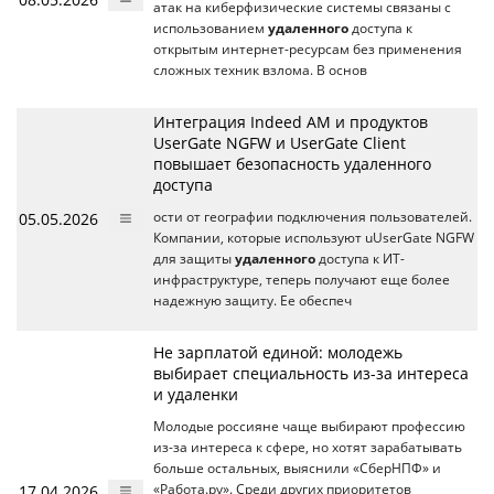
атак на киберфизические системы связаны с
использованием
удаленного
доступа к
открытым интернет-ресурсам без применения
сложных техник взлома. В основ
Интеграция Indeed AM и продуктов
UserGate NGFW и UserGate Client
повышает безопасность удаленного
доступа
05.05.2026
ости от географии подключения пользователей.
Компании, которые используют uUserGate NGFW
для защиты
удаленного
доступа к ИТ-
инфраструктуре, теперь получают еще более
надежную защиту. Ее обеспеч
Не зарплатой единой: молодежь
выбирает специальность из-за интереса
и удаленки
Молодые россияне чаще выбирают профессию
из-за интереса к сфере, но хотят зарабатывать
больше остальных, выяснили «СберНПФ» и
17.04.2026
«Работа.ру». Среди других приоритетов