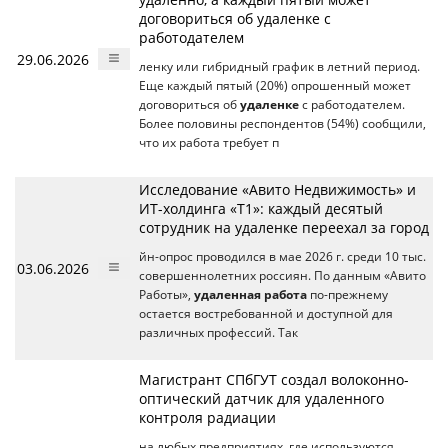
договориться об удаленке с
работодателем
29.06.2026
ленку или гибридный график в летний период.
Еще каждый пятый (20%) опрошенный может
договориться об
удаленке
с работодателем.
Более половины респондентов (54%) сообщили,
что их работа требует п
Исследование «Авито Недвижимость» и
ИТ-холдинга «Т1»: каждый десятый
сотрудник на удаленке переехал за город
йн-опрос проводился в мае 2026 г. среди 10 тыс.
03.06.2026
совершеннолетних россиян. По данным «Авито
Работы»,
удаленная работа
по-прежнему
остается востребованной и доступной для
различных профессий. Так
Магистрант СПбГУТ создал волоконно-
оптический датчик для удаленного
контроля радиации
на любых предприятиях, где используются