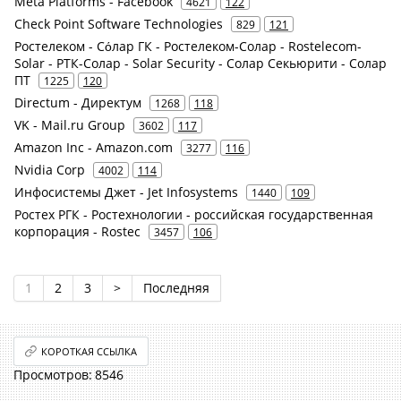
Meta Platforms - Facebook
4621
122
Check Point Software Technologies
829
121
Ростелеком - Сόлар ГК - Ростелеком-Солар - Rostelecom-
Solar - РТК-Солар - Solar Security - Солар Секьюрити - Солар
ПТ
1225
120
Directum - Директум
1268
118
VK - Mail.ru Group
3602
117
Amazon Inc - Amazon.com
3277
116
Nvidia Corp
4002
114
Инфосистемы Джет - Jet Infosystems
1440
109
Ростех РГК - Ростехнологии - российская государственная
корпорация - Rostec
3457
106
1
2
3
>
Последняя
КОРОТКАЯ ССЫЛКА
8546