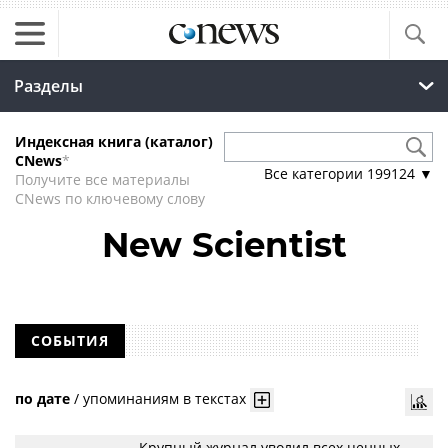
Разделы
Индексная книга (каталог)
CNews
*
Все категории
199124
▼
Получите все материалы
CNews по ключевому слову
New Scientist
СОБЫТИЯ
по дате
/
упоминаниям в текстах
Крупный журнал уволил всех ценных