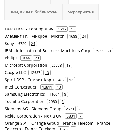
НИИ, ВУЗы и библиотеки
Мероприятия
Галактика - Корпорация
1545
43
Элемент ГК - Микрон - Micron
1688
24
Sony
6739
24
IBM - International Business Machines Corp
9699
21
Philips
2099
20
Microsoft Corporation
25773
18
Google LLC
12687
13
Spirit DSP - Спирит Корп
482
12
Intel Corporation
12811
10
Samsung Electronics
11064
8
Toshiba Corporation
2980
8
Siemens AG - Siemens Group
2673
7
Nokia Corporation - Nokia Oyj
5804
7
Orange S.A. - Orange Group - France Télécom - France
Telecom - France Telekom
1575
5