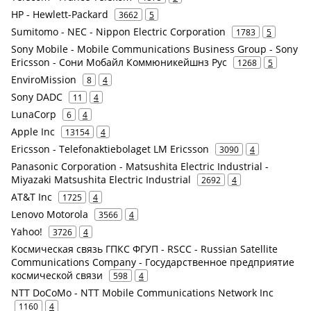
HP - Hewlett-Packard
3662
5
Sumitomo - NEC - Nippon Electric Corporation
1783
5
Sony Mobile - Mobile Communications Business Group - Sony
Ericsson - Сони Мобайл Коммюникейшнз Рус
1268
5
EnviroMission
8
4
Sony DADC
11
4
LunaCorp
6
4
Apple Inc
13154
4
Ericsson - Telefonaktiebolaget LM Ericsson
3090
4
Panasonic Corporation - Matsushita Electric Industrial -
Miyazaki Matsushita Electric Industrial
2692
4
AT&T Inc
1725
4
Lenovo Motorola
3566
4
Yahoo!
3726
4
Космическая связь ГПКС ФГУП - RSCC - Russian Satellite
Communications Company - Государственное предприятие
космической связи
598
4
NTT DoCoMo - NTT Mobile Communications Network Inc
1160
4