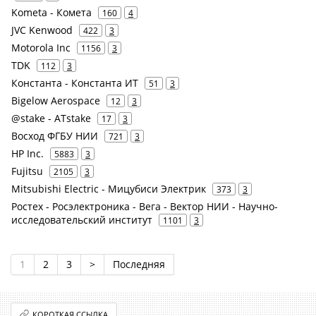
Kometa - Комета
160
4
JVC Kenwood
422
3
Motorola Inc
1156
3
TDK
112
3
Константа - Константа ИТ
51
3
Bigelow Aerospace
12
3
@stake - ATstake
17
3
Восход ФГБУ НИИ
721
3
HP Inc.
5883
3
Fujitsu
2105
3
Mitsubishi Electric - Мицубиси Электрик
373
3
Ростех - Росэлектроника - Вега - Вектор НИИ - Научно-
исследовательский институт
1101
3
1
2
3
>
Последняя
КОРОТКАЯ ССЫЛКА