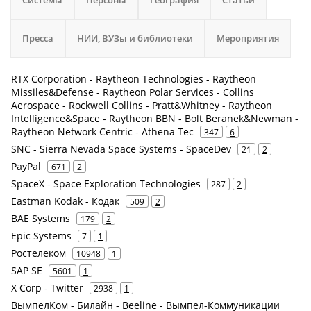
Системы
Персоны
География
Статьи
Пресса
НИИ, ВУЗы и библиотеки
Мероприятия
RTX Corporation - Raytheon Technologies - Raytheon
Missiles&Defense - Raytheon Polar Services - Collins
Aerospace - Rockwell Collins - Pratt&Whitney - Raytheon
Intelligence&Space - Raytheon BBN - Bolt Beranek&Newman -
Raytheon Network Centric - Athena Tec
347
6
SNC - Sierra Nevada Space Systems - SpaceDev
21
2
PayPal
671
2
SpaceX - Space Exploration Technologies
287
2
Eastman Kodak - Кодак
509
2
BAE Systems
179
2
Epic Systems
7
1
Ростелеком
10948
1
SAP SE
5601
1
X Corp - Twitter
2938
1
ВымпелКом - Билайн - Beeline - Вымпел-Коммуникации