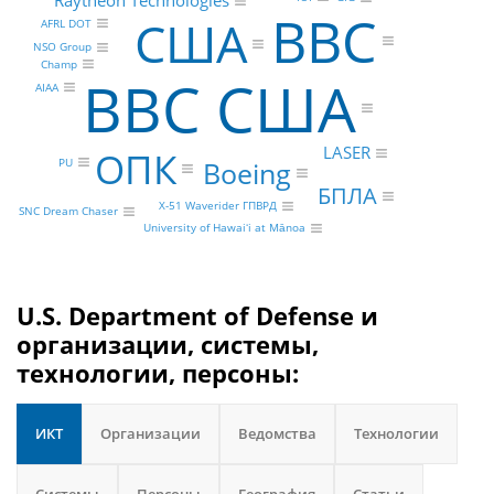
Raytheon Technologies
BBC
США
AFRL DOT
NSO Group
Champ
ВВС США
AIAA
LASER
ОПК
Boeing
PU
БПЛА
X-51 Waverider ГПВРД
SNC Dream Chaser
University of Hawaiʻi at Mānoa
U.S. Department of Defense и
организации, системы,
технологии, персоны:
ИКТ
Организации
Ведомства
Технологии