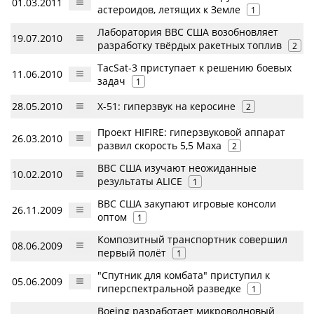
01.03.2011
астероидов, летящих к Земле
1
Лаборатория ВВС США возобновляет
19.07.2010
разработку твёрдых ракетных топлив
2
TacSat-3 приступает к решению боевых
11.06.2010
задач
1
28.05.2010
Х-51: гиперзвук на керосине
2
Проект HIFIRE: гиперзвуковой аппарат
26.03.2010
развил скорость 5,5 Маха
2
ВВС США изучают неожиданные
10.02.2010
результаты ALICE
1
ВВС США закупают игровые консоли
26.11.2009
оптом
1
Композитный транспортник совершил
08.06.2009
первый полёт
1
"Спутник для комбата" приступил к
05.06.2009
гиперспектральной разведке
1
Boeing разработает микроволновый