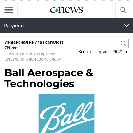
Разделы
Индексная книга (каталог)
CNews
*
Все категории
199021
▼
Получите все материалы
CNews по ключевому слову
Ball Aerospace &
Technologies