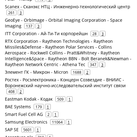
Scanex - Сканэкс НТЦ - Инженерно-технологический центр
261
3
GeoEye - OrbImage - Orbital Imaging Corporation - Space
Imaging
137
3
ITT Corporation - Ай-Ти-Ти корпорейшн
28
3
RTX Corporation - Raytheon Technologies - Raytheon
Missiles&Defense - Raytheon Polar Services - Collins
Aerospace - Rockwell Collins - Pratt&Whitney - Raytheon
Intelligence&Space - Raytheon BBN - Bolt Beranek&Newman -
Raytheon Network Centric - Athena Tec
347
3
Элемент ГК - Микрон - Micron
1688
2
Ростех - Росэлектроника - Концерн Созвездие - ВНИИС -
Воронежский научно-исследовательский институт связи
408
2
Eastman Kodak - Кодак
509
1
BAE Systems
179
1
Smart Fuel Cell AG
2
1
Samsung Electronics
11064
1
SAP SE
5601
1