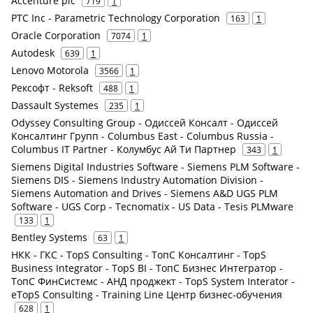
Accenture plc
719
1
PTC Inc - Parametric Technology Corporation
163
1
Oracle Corporation
7074
1
Autodesk
639
1
Lenovo Motorola
3566
1
Рексофт - Reksoft
488
1
Dassault Systemes
235
1
Odyssey Consulting Group - Одиссей Консалт - Одиссей
Консалтинг Групп - Columbus East - Columbus Russia -
Columbus IT Partner - Колумбус Ай Ти Партнер
343
1
Siemens Digital Industries Software - Siemens PLM Software -
Siemens DIS - Siemens Industry Automation Division -
Siemens Automation and Drives - Siemens A&D UGS PLM
Software - UGS Corp - Tecnomatix - US Data - Tesis PLMware
133
1
Bentley Systems
63
1
НКК - ГКС - TopS Consulting - ТопС Консалтинг - TopS
Business Integrator - TopS BI - ТопС Бизнес Интегратор -
ТопС ФинСистемс - АНД проджект - TopS System Interator -
eTopS Consulting - Training Line Центр бизнес-обучения
628
1