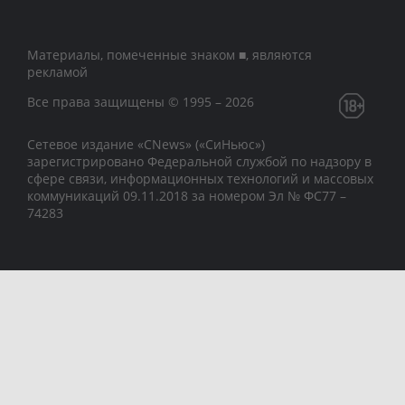
Материалы, помеченные знаком ■, являются
рекламой
Все права защищены © 1995 – 2026
Сетевое издание «CNews» («СиНьюс»)
зарегистрировано Федеральной службой по надзору в
сфере связи, информационных технологий и массовых
коммуникаций 09.11.2018 за номером Эл № ФС77 –
74283