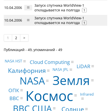
Запуск спутника WorldView-1
10.04.2006
откладывается на полгода
1
Запуск спутника WorldView-1
10.04.2006
откладывается на полгода
1
1
2
>
Публикаций - 49, упоминаний - 49
Cloud Computing
NASA HST
LiDAR
Калифорния
NASA JPL
Земля
NASA
Космос
ОПК
Infrared
BBC
ВВС США
Солнце