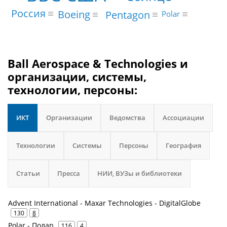
Россия
Boeing
Pentagon
Polar
Ball Aerospace & Technologies и
организации, системы,
технологии, персоны:
ИКТ
Организации
Ведомства
Ассоциации
Технологии
Системы
Персоны
География
Статьи
Пресса
НИИ, ВУЗы и библиотеки
Advent International - Maxar Technologies - DigitalGlobe
130
8
Polar - Полар
116
4