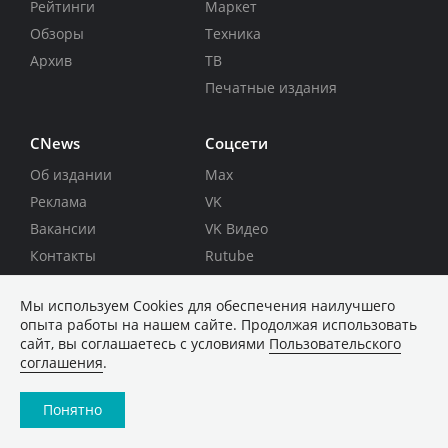
Рейтинги
Маркет
Обзоры
Техника
Архив
ТВ
Печатные издания
CNews
Соцсети
Об издании
Max
Реклама
VK
Вакансии
VK Видео
Контакты
Rutube
Telegram
Мы используем Сookies для обеспечения наилучшего
Дзен
опыта работы на нашем сайте. Продолжая использовать
сайт, вы соглашаетесь с условиями
Пользовательского
соглашения
.
Быстрая подписка на новости
RSS
Понятно
Политика конфиденциальности