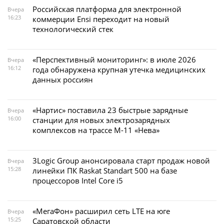
Российская платформа для электронной
Вчера
16:23
коммерции Ensi переходит на новый
технологический стек
«Перспективный мониторинг»: в июле 2026
Вчера
16:12
года обнаружена крупная утечка медицинских
данных россиян
«Нартис» поставила 23 быстрые зарядные
Вчера
16:00
станции для новых электрозарядных
комплексов на трассе М-11 «Нева»
3Logic Group анонсировала старт продаж новой
Вчера
15:28
линейки ПК Raskat Standart 500 на базе
процессоров Intel Core i5
«МегаФон» расширил сеть LTE на юге
Вчера
15:25
Саратовской области