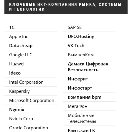
КЛЮЧЕВЫЕ ИКТ-КОМПАНИИЯ РЫНКА, СИСТЕМЫ
И ТЕХНОЛОГИИ
1С
SAP SE
Apple Inc
UFO.Hosting
Datacheap
VK Tech
Google LLC
ВымпелКом
Huawei
Дамаск Цифровая
Безопасность
Ideco
Инферит
Intel Corporation
Инфостарт
Kaspersky
компания bpm
Microsoft Corporation
МегаФон
Ngenix
Мобильные
Nvidia Corp
ТелеСистемы
Oracle Corporation
Райтскан ГК