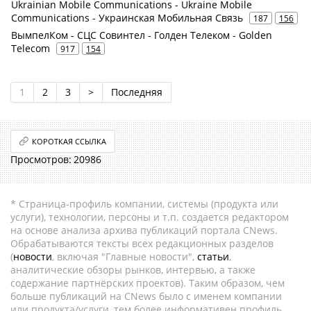
Ukrainian Mobile Communications - Ukraine Mobile
Communications - Украинская Мобильная Связь
187
156
ВымпелКом - СЦС Совинтел - Голден Телеком - Golden
Telecom
917
154
1
2
3
>
Последняя
КОРОТКАЯ ССЫЛКА
20986
* Страница-профиль компании, системы (продукта или
услуги), технологии, персоны и т.п. создается редактором
на основе анализа архива публикаций портала CNews.
Обрабатываются тексты всех редакционных разделов
(
новости
, включая "Главные новости",
статьи
,
аналитические обзоры рынков, интервью, а также
содержание партнёрских проектов). Таким образом, чем
больше публикаций на CNews было с именем компании
или продукта/услуги, тем более информативен профиль.