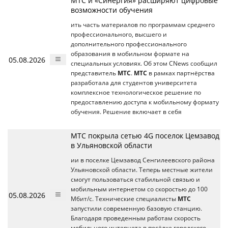
МТС и «Синергия» расширяют цифровые
возможности обучения
ить часть материалов по программам среднего
профессионального, высшего и
дополнительного профессионального
образования в мобильном формате на
05.08.2026
специальных условиях. Об этом CNews сообщил
представитель
МТС
.
МТС
в рамках партнёрства
разработала для студентов университета
комплексное технологическое решение по
предоставлению доступа к мобильному формату
обучения. Решение включает в себя
МТС покрыла сетью 4G поселок Цемзавод
в Ульяновской области
ии в поселке Цемзавод Сенгилеевского района
Ульяновской области. Теперь местные жители
смогут пользоваться стабильной связью и
мобильным интернетом со скоростью до 100
05.08.2026
Мбит/с. Технические специалисты
МТС
запустили современную базовую станцию.
Благодаря проведенным работам скорость
мобильного интернета в посёлке городского