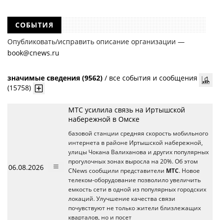
требований всех кредиторов по делу о банкротстве не тождественна
сумме требования одного конкретного кредитора, кредиторов
в одном таком деле может быть несколько десятков, а размеры сумм
СОБЫТИЯ
требований одних могут быть больше или меньше размеров
требований других кредиторов.
Опубликовать/исправить описание организации —
book@cnews.ru
значимые сведения (9562)
/
все события и сообщения
(15758)
МТС усилила связь на Иртышской
набережной в Омске
базовой станции средняя скорость мобильного
интернета в районе Иртышской набережной,
улицы Чокана Валиханова и других популярных
прогулочных зонах выросла на 20%. Об этом
06.08.2026
CNews сообщили представители
МТС
. Новое
телеком-оборудование позволило увеличить
емкость сети в одной из популярных городских
локаций. Улучшение качества связи
почувствуют не только жители близлежащих
кварталов, но и посет