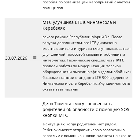
пособия по организации мероприятий с учетом
принципов
МТС улучшила LTE в Чингансола и
Керебеляк
вского района Республики Марий Эл. После
запуска дополнительного LTE диапазона
местные жители и туристы смогут пользоваться
улучшенной голосовой связью и мобильным
30.07.2026
интернетом. Технические специалисты
МТС
провели работы по модернизации телеком-
оборудования и вывели в эфир «дальнобойные»
базовые станции стандарта LTE-900 в деревне
Чингансола и селе Керебеляк. Улучшенная сеть
охватывает частны
Дети Тюмени смогут оповестить
родителей об опасности с помощью SOS-
кнопки МТС
в ситуациях, когда родителей нет рядом.
Ребенок сможет отправить свою геолокацию
взрослым с помощью кнопки-виджета на экране