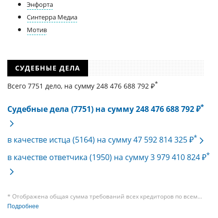
Энфорта
Синтерра Медиа
Мотив
СУДЕБНЫЕ ДЕЛА
*
Всего 7751 дело, на cумму 248 476 688 792 ₽
*
Судебные дела (7751) на сумму 248 476 688 792 ₽
*
в качестве истца (5164) на сумму 47 592 814 325 ₽
*
в качестве ответчика (1950) на сумму 3 979 410 824 ₽
* Отображена общая сумма требований всех кредиторов по всем
судебным делам, в рамках которых компания подавала требования
Подробнее
к своим должникам — организациям. При этом, общая сумма