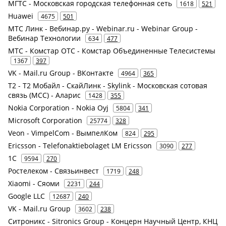
МГТС - Московская городская телефонная сеть
1618
521
Huawei
4675
501
МТС Линк - Вебинар.ру - Webinar.ru - Webinar Group -
Вебинар Технологии
634
477
МТС - Комстар ОТС - Комстар Объединенные Телесистемы
1367
397
VK - Mail.ru Group - ВКонтакте
4964
365
Т2 - Т2 Мобайл - СкайЛинк - Skylink - Московская сотовая
связь (МСС) - Аларис
1428
355
Nokia Corporation - Nokia Oyj
5804
341
Microsoft Corporation
25774
328
Veon - VimpelCom - ВымпелКом
824
295
Ericsson - Telefonaktiebolaget LM Ericsson
3090
277
1С
9594
270
Ростелеком - Связьинвест
1719
248
Xiaomi - Сяоми
2231
244
Google LLC
12687
240
VK - Mail.ru Group
3602
238
Ситроникс - Sitronics Group - Концерн Научный Центр, КНЦ