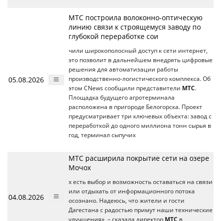
МТС построила волоконно-оптическую
линию связи к строящемуся заводу по
глубокой переработке сои
чили широкополосный доступ к сети интернет,
это позволит в дальнейшем внедрять цифровые
решения для автоматизации работы
05.08.2026
производственно-логистического комплекса. Об
этом CNews сообщили представители
МТС
.
Площадка будущего агротерминала
расположена в пригороде Белогорска. Проект
предусматривает три ключевых объекта: завод с
переработкой до одного миллиона тонн сырья в
год, терминал сыпучих
МТС расширила покрытие сети на озере
Мочох
х есть выбор и возможность оставаться на связи
или отдыхать от информационного потока
04.08.2026
осознано. Надеюсь, что жители и гости
Дагестана с радостью примут наши технические
улучшения», – сказала директор
МТС
в