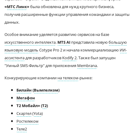
«
МТС Линк
»
была обновлена для нужд крупного бизнеса,
получив расширенные функции управления командами и защиты
данных.
Особое внимание уделяется развитию сервисов на базе
искусственного интеллекта
.
MTS AI
представила новую
большую
языковую модель
Cotype Pro 2 и начала коммерциализацию
ИИ-
ассистента
для разработчиков
Kodify 2
. Также был запущен
"Умный SMS-Фильтр" для приложения
Membrana
.
Конкурирующие компании
на телеком
-рынке:
Билайн
(
Вымпелком
)
Мегафон
Т2 Мобайл» (
Т2
)
Скартел
(
Yota
)
Ростелеком
Теле2