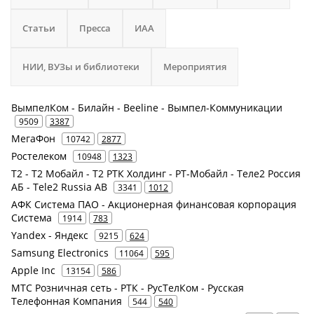
Статьи
Пресса
ИАА
НИИ, ВУЗы и библиотеки
Мероприятия
ВымпелКом - Билайн - Beeline - Вымпел-Коммуникации
9509
3387
МегаФон
10742
2877
Ростелеком
10948
1323
Т2 - Т2 Мобайл - Т2 РТК Холдинг - РТ-Мобайл - Теле2 Россия
АБ - Tele2 Russia AB
3341
1012
АФК Система ПАО - Акционерная финансовая корпорация
Система
1914
783
Yandex - Яндекс
9215
624
Samsung Electronics
11064
595
Apple Inc
13154
586
МТС Розничная сеть - РТК - РусТелКом - Русская
Телефонная Компания
544
540