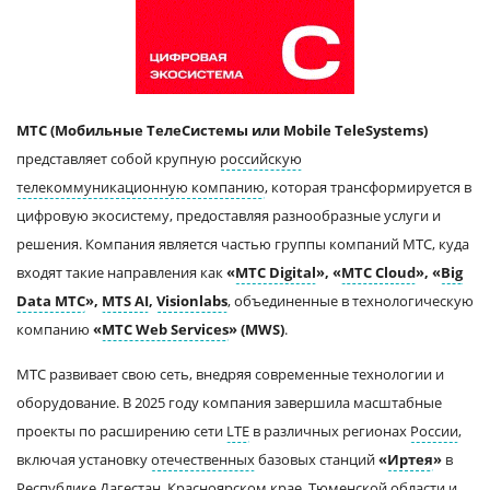
МТС (Мобильные ТелеСистемы или Mobile TeleSystems)
представляет собой крупную
российскую
телекоммуникационную компанию
, которая трансформируется в
цифровую экосистему, предоставляя разнообразные услуги и
решения. Компания является частью группы компаний МТС, куда
входят такие направления как
«
МТС Digital
», «
МТС Cloud
», «
Big
Data МТС
»,
MTS AI
,
Visionlabs
, объединенные в технологическую
компанию
«
МТС Web Services
» (MWS)
.
МТС развивает свою сеть, внедряя современные технологии и
оборудование. В 2025 году компания завершила масштабные
проекты по расширению сети
LTE
в различных регионах
России
,
включая установку
отечественных
базовых станций
«
Иртея
»
в
Республике Дагестан
,
Красноярском крае
,
Тюменской области
и