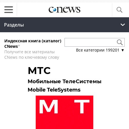
Разделы
Индексная книга (каталог)
CNews
*
Все категории
199201
▼
Получите все материалы
CNews по ключевому слову
МТС
Мобильные ТелеСистемы
Mobile TeleSystems