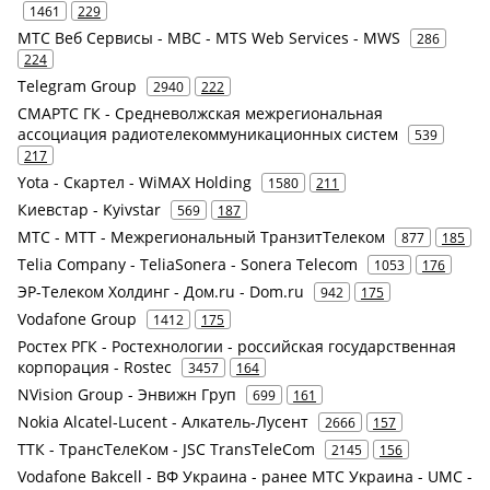
1461
229
МТС Веб Сервисы - МВС - MTS Web Services - MWS
286
224
Telegram Group
2940
222
СМАРТС ГК - Средневолжская межрегиональная
ассоциация радиотелекоммуникационных систем
539
217
Yota - Скартел - WiMAX Holding
1580
211
Киевстар - Kyivstar
569
187
МТС - МТТ - Межрегиональный ТранзитТелеком
877
185
Telia Company - TeliaSonera - Sonera Telecom
1053
176
ЭР-Телеком Холдинг - Дом.ru - Dom.ru
942
175
Vodafone Group
1412
175
Ростех РГК - Ростехнологии - российская государственная
корпорация - Rostec
3457
164
NVision Group - Энвижн Груп
699
161
Nokia Alcatel-Lucent - Алкатель-Лусент
2666
157
ТТК - ТрансТелеКом - JSC TransTeleCom
2145
156
Vodafone Bakcell - ВФ Украина - ранее МТС Украина - UMC -