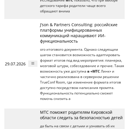
Исследование
МТС
показало, что при выборе
детского тарифа родители чаще всего
обращают внима
J’son & Partners Consulting: российские
платформы унифицированных
коммуникаций наращивают ИИ-
функциональность
ого итогового документа. Однако следующим
шагом становится возможность адаптировать
формат итогов под вид мероприятия: планерка,
29.07.2026
мозговой штурм, собеседование и прочие. Такая
возможность уже доступна
в «МТС
Линк» и
частично реализована в серверном решении
TrueConf Room, где изменение формата итогов
доступно посредством написания промпта.
Функциональность потенциально сможет
помочь снизить а
МТС поможет родителям Кировской
области следить за безопасностью детей
да быть на связи с детьми и узнавать об их