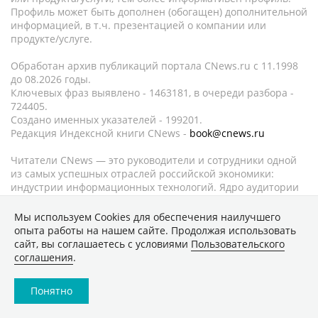
Профиль может быть дополнен (обогащен) дополнительной
информацией, в т.ч. презентацией о компании или
продукте/услуге.
Обработан архив публикаций портала CNews.ru c 11.1998
до 08.2026 годы.
Ключевых фраз выявлено - 1463181, в очереди разбора -
724405.
Создано именных указателей - 199201.
Редакция Индексной книги CNews -
book@cnews.ru
Читатели CNews — это руководители и сотрудники одной
из самых успешных отраслей российской экономики:
индустрии информационных технологий. Ядро аудитории
составляют топ-менеджеры и технические специалисты
департаментов информатизации федеральных и
Мы используем Сookies для обеспечения наилучшего
региональных органов государственной власти, банков,
опыта работы на нашем сайте. Продолжая использовать
промышленных компаний, розничных сетей, а также
сайт, вы соглашаетесь с условиями
Пользовательского
руководители и сотрудники компаний-поставщиков
соглашения
.
информационных технологий и услуг связи.
Понятно