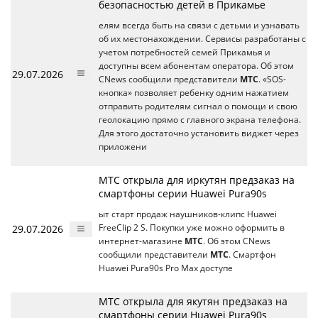
безопасностью детей в Прикамье
елям всегда быть на связи с детьми и узнавать
об их местонахождении. Сервисы разработаны с
учетом потребностей семей Прикамья и
доступны всем абонентам оператора. Об этом
29.07.2026
CNews сообщили представители
МТС
. «SOS-
кнопка» позволяет ребенку одним нажатием
отправить родителям сигнал о помощи и свою
геолокацию прямо с главного экрана телефона.
Для этого достаточно установить виджет через
приложени
МТС открыла для иркутян предзаказ на
смартфоны серии Huawei Pura90s
ыт старт продаж наушников-клипс Huawei
29.07.2026
FreeClip 2 S. Покупки уже можно оформить в
интернет-магазине
МТС
. Об этом CNews
сообщили представители
МТС
. Смартфон
Huawei Pura90s Pro Max доступе
МТС открыла для якутян предзаказ на
смартфоны серии Huawei Pura90s