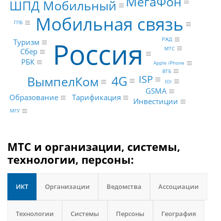
МегаФон
ШПД Мобильный
Мобильная связь
ГПБ
Россия
РЖД
Туризм
МТС
Сбер
РБК
Apple iPhone
ВТБ
4G
ISP
ВымпелКом
IOI
GSMA
Тарификация
Образование
Инвестиции
МГУ
МТС и организации, системы,
технологии, персоны:
ИКТ
Организации
Ведомства
Ассоциации
Технологии
Системы
Персоны
География