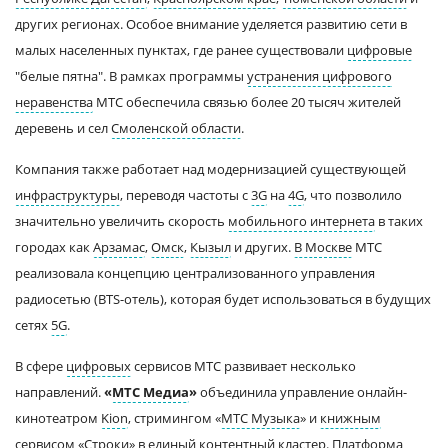
других регионах. Особое внимание уделяется развитию сети в
малых населенных пунктах, где ранее существовали
цифровые
"белые пятна". В рамках программы
устранения цифрового
неравенства
МТС обеспечила связью более 20 тысяч жителей
деревень и сел
Смоленской области
.
Компания также работает над модернизацией существующей
инфраструктуры
, переводя частоты с
3G
на
4G
, что позволило
значительно увеличить скорость
мобильного интернета
в таких
городах как
Арзамас
,
Омск
,
Кызыл
и других.
В Москве
МТС
реализовала концепцию централизованного управления
радиосетью (BTS-отель), которая будет использоваться в будущих
сетях
5G
.
В сфере
цифровых
сервисов МТС развивает несколько
направлений.
«
МТС Медиа
»
объединила управление онлайн-
кинотеатром
Kion
, стримингом «
МТС Музыка
» и
книжным
сервисом «Строки» в единый контентный кластер. Платформа