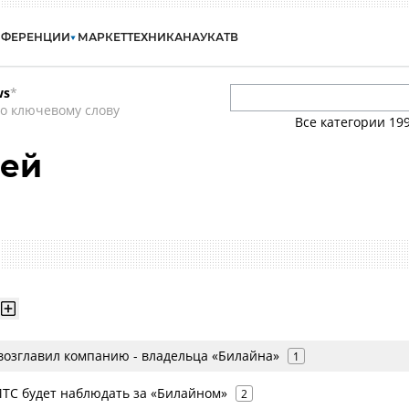
НФЕРЕНЦИИ
МАРКЕТ
ТЕХНИКА
НАУКА
ТВ
ws
*
о ключевому слову
Все категории
19
сей
 возглавил компанию - владельца «Билайна»
1
ТС будет наблюдать за «Билайном»
2