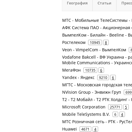
География
Статьи
Прес
МТС - Мобильные ТелеСистемы - 
АФК Система ПАО - Акционерная
ВымпелКом - Билайн - Beeline -
Ростелеком
10945
8
Veon - VimpelCom - ВымпелКом
Vodafone Bakcell - ВФ Украина - 
Mobile Communications - Украин
МегаФон
10735
6
Yandex - Яндекс
9210
6
МГТС - Московская городская тел
NVision Group - Энвижн Груп
699
Т2 - Т2 Мобайл - Т2 РТК Холдинг -
Microsoft Corporation
25771
5
Mobile TeleSystems B.V.
6
4
МТС Розничная сеть - РТК - РусТ
Huawei
4671
4