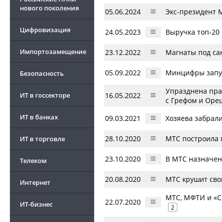
нового поколения
05.06.2024
Экс-президент 
Цифровизация
24.05.2023
Выручка топ-20
Импортозамещение
23.12.2022
Магнаты под са
05.09.2022
Минцифры запус
Безопасность
Упразднена пра
ИТ в госсекторе
16.05.2022
с Грефом и Ор
ИТ в банках
09.03.2021
Хозяева забрал
28.10.2020
МТС построила 
ИТ в торговле
23.10.2020
В МТС назначен
Телеком
20.08.2020
МТС крушит сво
Интернет
МТС, МФТИ и «С
22.07.2020
ИТ-бизнес
2