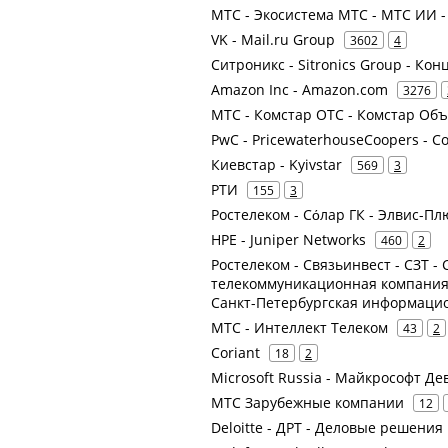
МТС - Экосистема МТС - МТС ИИ - 
VK - Mail.ru Group
3602
4
Ситроникс - Sitronics Group - К
Amazon Inc - Amazon.com
3276
МТС - Комстар ОТС - Комстар О
PwC - PricewaterhouseCoopers - Co
Киевстар - Kyivstar
569
3
РТИ
155
3
Ростелеком - Сόлар ГК - Элвис-Пл
HPE - Juniper Networks
460
2
Ростелеком - Связьинвест - СЗТ 
телекоммуникационная компания -
Санкт-Петербургская информаци
МТС - Интеллект Телеком
43
2
Coriant
18
2
Microsoft Russia - Майкрософт Д
МТС Зарубежные компании
12
Deloitte - ДРТ - Деловые решения