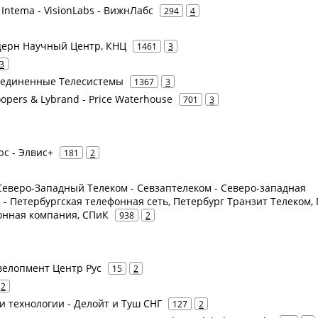
Intema - VisionLabs - ВижнЛабс
294
4
онцерн Научный Центр, КНЦ
1461
3
3
бъединенные Телесистемы
1367
3
opers & Lybrand - Price Waterhouse
701
3
юс - Элвис+
181
2
- Северо-Западный Телеком - Севзаптелеком - Северо-западная
 Петербургская телефонная сеть, Петербург Транзит Телеком, 
онная компания, СПиК
938
2
евелопмент Центр Рус
15
2
2
 и технологии - Делойт и Туш СНГ
127
2