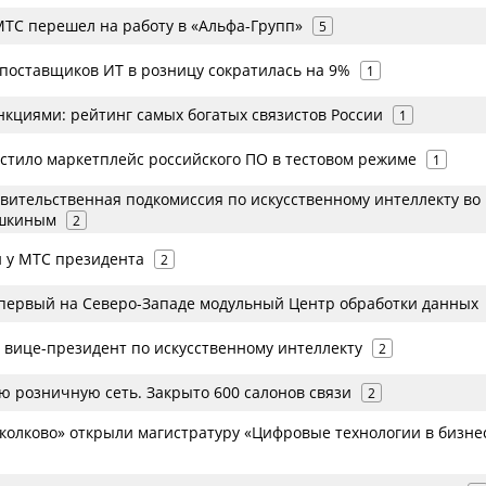
МТС перешел на работу в «Альфа-Групп»
5
 поставщиков ИТ в розницу сократилась на 9%
1
нкциями: рейтинг самых богатых связистов России
1
тило маркетплейс российского ПО в тестовом режиме
1
вительственная подкомиссия по искусственному интеллекту во 
ешкиным
2
и у МТС президента
2
первый на Северо-Западе модульный Центр обработки данных
 вице-президент по искусственному интеллекту
2
ю розничную сеть. Закрыто 600 салонов связи
2
колково» открыли магистратуру «Цифровые технологии в бизне