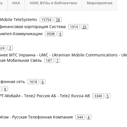
са
ИАА
НИИ, ВУЗы и библиотеки
Мероприятия
Mobile TeleSystems
15754
78
 финансовая корпорация Система
1914
25
 Вымпел-Коммуникации
9508
9
824
7
ранее МТС Украина - UMC - Ukrainian Mobile Communications - Uk
ская Мобильная Связь
187
7
ефонная сеть
1618
6
6
 РТ-Мобайл - Теле2 Россия АБ - Tele2 Russia AB
3340
5
елКом - Русская Телефонная Компания
544
4