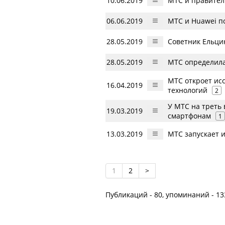
10.06.2019
МТС и правител
06.06.2019
МТС и Huawei п
28.05.2019
Советник Ельци
28.05.2019
МТС определила
МТС откроет ис
16.04.2019
технологий
2
У МТС на треть
19.03.2019
смартфонам
1
13.03.2019
МТС запускает 
1
2
>
Публикаций - 80, упоминаний - 13