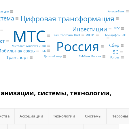
ание
Альфа-Банк
Цифровая трансформация
стема
МТС
Инвестиции
МГУ
Минцифры РФ
Внешторгбанк ПАО
МФТИ
кт
Россия
Сбер
Microsoft Windows 2000
обильная связь
РБК
5G
БМ-Банк Россия
Детский мир
Транспорт
Forbes
ганизации, системы, технологии,
мства
Ассоциации
Технологии
Системы
Персоны