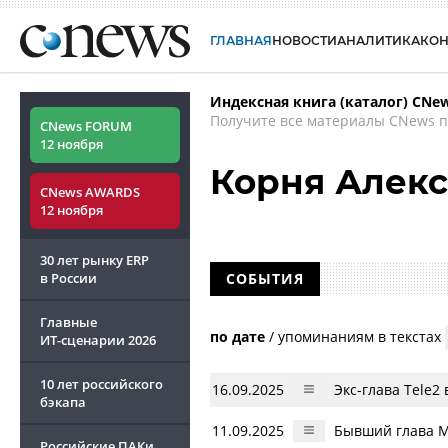
ГЛАВНАЯ
НОВОСТИ
АНАЛИТИКА
КО
Индексная книга (каталог) CNe
Получите все материалы CNews п
CNews FORUM
12 ноября
Корня Алек
CNews AWARDS
12 ноября
30 лет рынку ERP
в России
СОБЫТИЯ
Главные
по дате
/
упоминаниям в текстах
ИТ-сценарии
2026
10 лет российского
16.09.2025
Экс-глава Tele2
бэкапа
11.09.2025
Бывший глава М
Российские ПАКи