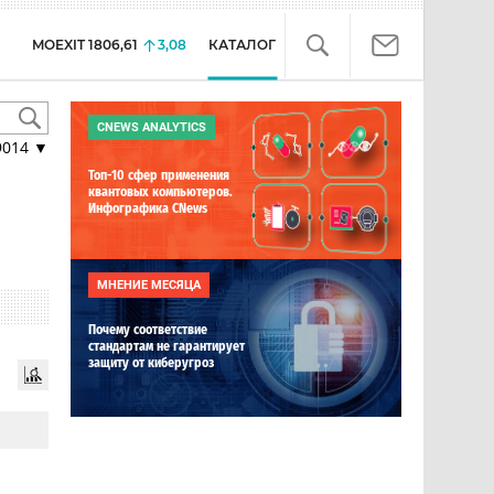
MOEXIT
1806,61
3,08
КАТАЛОГ
CNEWS ANALYTICS
9014
▼
Топ-10 сфер применения
квантовых компьютеров.
Инфографика CNews
МНЕНИЕ МЕСЯЦА
Почему соответствие
стандартам не гарантирует
защиту от киберугроз