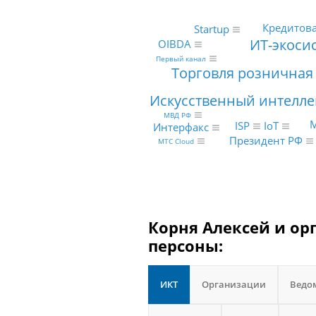
Кредитов
Startup
ИТ-экоси
OIBDA
Первый канал
Торговля розничная
Искусственный интелле
МВД РФ
М
IoT
ISP
Интерфакс
Президент РФ
МТС Cloud
Корня Алексей и ор
персоны:
ИКТ
Организации
Ведо