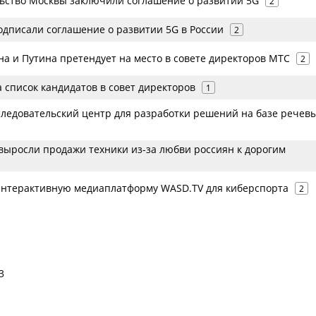
ьство Москвы заключили соглашение о развитии 5G
2
одписали соглашение о развитии 5G в России
2
на и Путина претендует на место в совете директоров МТС
2
 список кандидатов в совет директоров
1
следовательский центр для разработки решений на базе речев
 выросли продажи техники из-за любви россиян к дорогим
интерактивную медиаплатформу WASD.TV для киберспорта
2
3