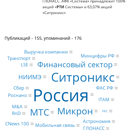
ГЛОНАСС. АФК «Система» принадлежит 100%
акций «
РТИ
Системы» и 63,07% акций
«Ситроникс»
Публикаций - 155, упоминаний - 176
Выручка компании
Минцифры РФ
Транспорт
Финансовый сектор
LSE
Ситроникс
НИИМЭ
Россия
ФАС РФ
Сбер
Роснано
ITAM
M&A
Микрон
МТС
РКС
RnD
Астрономия
CNews 100
Мобильная связь
ГЛОНАСС