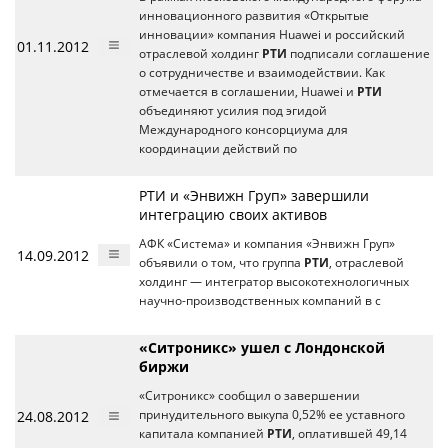
инновационного развития «Открытые
инновации» компания Huawei и российский
01.11.2012
отраслевой холдинг
РТИ
подписали соглашение
о сотрудничестве и взаимодействии. Как
отмечается в соглашении, Huawei и
РТИ
объединяют усилия под эгидой
Международного консорциума для
координации действий по
РТИ и «Энвижн Груп» завершили
интеграцию своих активов
АФК «Система» и компания «Энвижн Груп»
14.09.2012
объявили о том, что группа
РТИ
, отраслевой
холдинг — интегратор высокотехнологичных
научно-производственных компаний в с
«Ситроникс» ушел с Лондонской
биржи
«Ситроникс» сообщил о завершении
24.08.2012
принудительного выкупа 0,52% ее уставного
капитала компанией
РТИ
, оплатившей 49,14