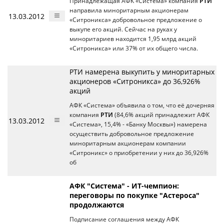
Принадлежащая АФК «Система» компания
РТИ
направила миноритарным акционерам
13.03.2012
«Ситроникса» добровольное предложение о
выкупе его акций. Сейчас на руках у
миноритариев находится 1,95 млрд акций
«Ситроникса» или 37% от их общего числа.
РТИ намерена выкупить у миноритарных
акционеров «Ситроникса» до 36,926%
акций
АФК «Система» объявила о том, что её дочерняя
компания
РТИ
(84,6% акций принадлежит АФК
13.03.2012
«Система», 15,4% - «Банку Москвы») намерена
осуществить добровольное предложение
миноритарным акционерам компании
«Ситроникс» о приобретении у них до 36,926%
об
АФК "Система" - ИТ-чемпион:
переговоры по покупке "Астероса"
продолжаются
Подписание соглашения между АФК