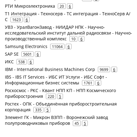
РТИ Микроэлектроника
20
6
Т1 Интеграция - Техносерв - ТС интеграция - ТехноСерв А/
С
1623
6
УВЗ - УралВагонЗавод - НИИДАР НПК - Научно-
исследовательский институт дальней радиосвязи - Научно-
производственный комплекс
10
6
Samsung Electronics
11064
6
SAP SE
5601
6
ИКС
538
6
IBM - International Business Machines Corp
9699
6
IBS - IBS IT Services - ИБС ИТ Услуги - ИБС Софт -
Информационные бизнес системы
1761
6
Роскосмос - РКС - Квант НПП КП - НПП Космического
приборостроения
220
5
Ростех - ОПК - Объединённая приборостроительная
корпорация
335
5
Элемент ГК - Микрон ВЗПП - Воронежский завод
полупроводниковых приборов
45
5