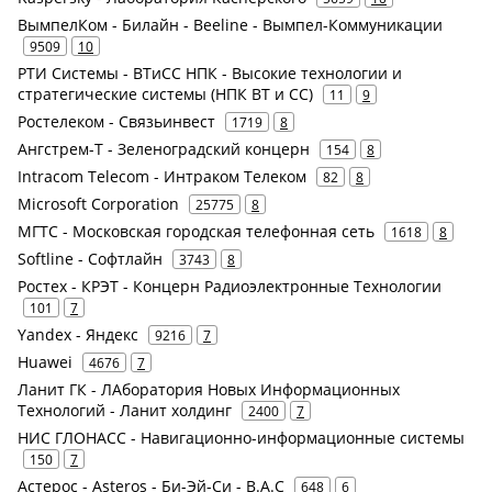
ВымпелКом - Билайн - Beeline - Вымпел-Коммуникации
9509
10
РТИ Системы - ВТиСС НПК - Высокие технологии и
стратегические системы (НПК ВТ и СС)
11
9
Ростелеком - Связьинвест
1719
8
Ангстрем-Т - Зеленоградский концерн
154
8
Intracom Telecom - Интраком Телеком
82
8
Microsoft Corporation
25775
8
МГТС - Московская городская телефонная сеть
1618
8
Softline - Софтлайн
3743
8
Ростех - КРЭТ - Концерн Радиоэлектронные Технологии
101
7
Yandex - Яндекс
9216
7
Huawei
4676
7
Ланит ГК - ЛАборатория Новых Информационных
Технологий - Ланит холдинг
2400
7
НИС ГЛОНАСС - Навигационно-информационные системы
150
7
Астерос - Asteros - Би-Эй-Си - B.A.C
648
6