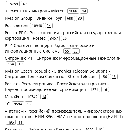
15759
49
Элемент ГК - Микрон - Micron
1688
49
NVision Group - Энвижн Груп
699
39
Ростелеком
10948
34
Ростех РГК - Ростехнологии - российская государственная
корпорация - Rostec
3457
29
РТИ Системы - концерн Радиотехнические и
Информационные Системы
55
27
Ситроникс ИТ - Ситроникс Информационные Технологии
164
19
NVision Czech Republic - Sitronics Telecom Solutions -
Ситроникс Телеком Солюшнс - Strom Telecom
156
18
Ростех - Росэлектроника - Российская электроника -
Научно-производственная организация
1271
16
МегаФон
10742
14
1С
9594
13
Ангстрем - Российский производитель микроэлектронных
компонентов - НИИ-336 - НИИ точной технологии (НИИТТ)
495
11
Kaspersky - Лаборатория Касперского
5659
10