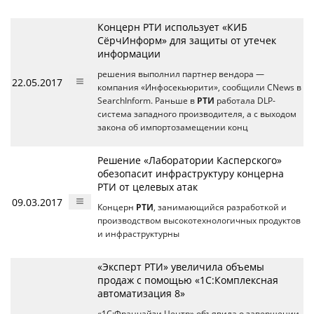
Концерн РТИ использует «КИБ
СёрчИнформ» для защиты от утечек
информации
решения выполнил партнер вендора —
22.05.2017
компания «Инфосекьюрити», сообщили CNews в
SearchInform. Раньше в
РТИ
работала DLP-
система западного производителя, а с выходом
закона об импортозамещении конц
Решение «Лаборатории Касперского»
обезопасит инфраструктуру концерна
РТИ от целевых атак
09.03.2017
Концерн
РТИ
, занимающийся разработкой и
производством высокотехнологичных продуктов
и инфраструктурны
«Эксперт РТИ» увеличила объемы
продаж с помощью «1С:Комплексная
автоматизация 8»
«1С:Франчайзи Центр» объявила о завершении