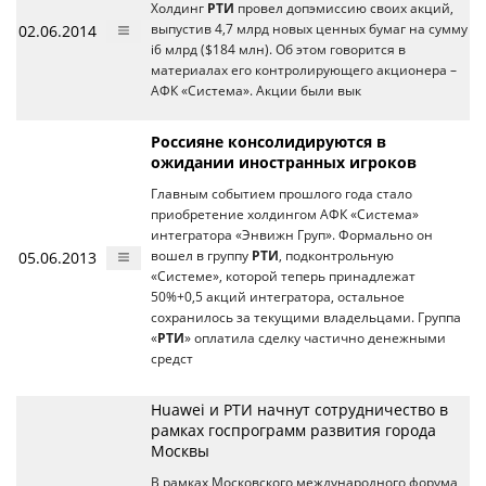
Холдинг
РТИ
провел допэмиссию своих акций,
02.06.2014
выпустив 4,7 млрд новых ценных бумаг на сумму
i6 млрд ($184 млн). Об этом говорится в
материалах его контролирующего акционера –
АФК «Система». Акции были вык
Россияне консолидируются в
ожидании иностранных игроков
Главным событием прошлого года стало
приобретение холдингом АФК «Система»
интегратора «Энвижн Груп». Формально он
05.06.2013
вошел в группу
РТИ
, подконтрольную
«Системе», которой теперь принадлежат
50%+0,5 акций интегратора, остальное
сохранилось за текущими владельцами. Группа
«
РТИ
» оплатила сделку частично денежными
средст
Huawei и РТИ начнут сотрудничество в
рамках госпрограмм развития города
Москвы
В рамках Московского международного форума