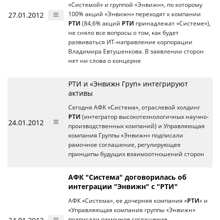
«Системой» и группой «Энвижн», по которому
27.01.2012
100% акций «Энвижн» переходят к компании
РТИ
(84,6% акций
РТИ
принадлежат «Системе»),
не сняло все вопросы о том, как будет
развиваться ИТ-направление корпорации
Владимира Евтушенкова. В заявлении сторон
нет ни слова о концерне
РТИ и «Энвижн Груп» интегрируют
активы
Сегодня АФК «Система», отраслевой холдинг
РТИ
(интегратор высокотехнологичных научно-
24.01.2012
производственных компаний) и Управляющая
компания Группы «Энвижн» подписали
рамочное соглашение, регулирующее
принципы будущих взаимоотношений сторон
АФК "Система" договорилась об
интеграции "Энвижн" с "РТИ"
АФК «Система», ее дочерняя компания «
РТИ
» и
«Управляющая компания группы «Энвижн»
подписали рамочное соглашение,