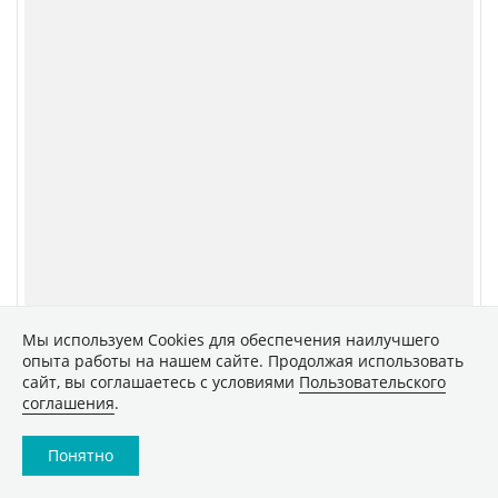
Обзоры
Техника
Архив
ТВ
Печатные издания
CNews
Соцсети
Об издании
Max
Реклама
VK
Вакансии
VK Видео
Контакты
Rutube
Telegram
Дзен
Мы используем Сookies для обеспечения наилучшего
опыта работы на нашем сайте. Продолжая использовать
сайт, вы соглашаетесь с условиями
Пользовательского
Быстрая подписка на новости
соглашения
.
RSS
Понятно
Политика конфиденциальности
Сообщить об ошибке