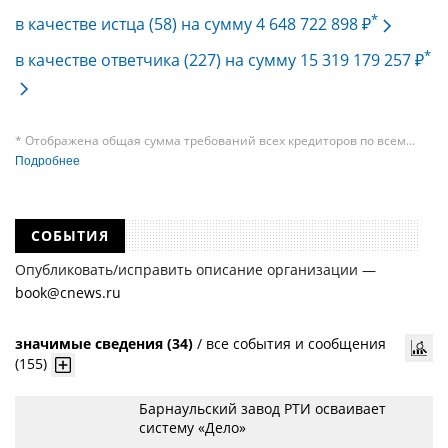
*
в качестве истца (58) на сумму 4 648 722 898 ₽
*
в качестве ответчика (227) на сумму 15 319 179 257 ₽
* Отображена общая сумма требований всех кредиторов по всем
судебным делам, в рамках которых компания подавала требования
Подробнее
к своим должникам — организациям. При этом, общая сумма
требований всех кредиторов по делу о банкротстве не тождественна
сумме требования одного конкретного кредитора, кредиторов
в одном таком деле может быть несколько десятков, а размеры сумм
СОБЫТИЯ
требований одних могут быть больше или меньше размеров
требований других кредиторов.
Опубликовать/исправить описание организации —
book@cnews.ru
значимые сведения (34)
/
все события и сообщения
(155)
Барнаульский завод РТИ осваивает
систему «Дело»