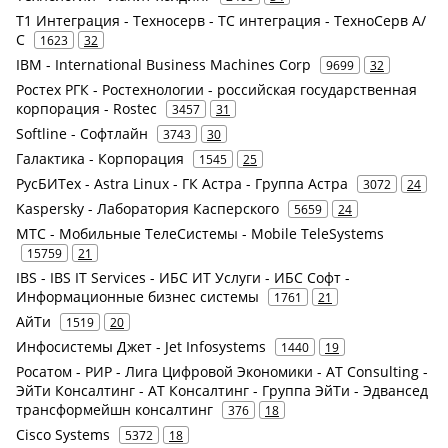
Т1 Интеграция - Техносерв - ТС интеграция - ТехноСерв А/
С
1623
32
IBM - International Business Machines Corp
9699
32
Ростех РГК - Ростехнологии - российская государственная
корпорация - Rostec
3457
31
Softline - Софтлайн
3743
30
Галактика - Корпорация
1545
25
РусБИТех - Astra Linux - ГК Астра - Группа Астра
3072
24
Kaspersky - Лаборатория Касперского
5659
24
МТС - Мобильные ТелеСистемы - Mobile TeleSystems
15759
21
IBS - IBS IT Services - ИБС ИТ Услуги - ИБС Софт -
Информационные бизнес системы
1761
21
АйТи
1519
20
Инфосистемы Джет - Jet Infosystems
1440
19
Росатом - РИР - Лига Цифровой Экономики - AT Consulting -
ЭйТи Консалтинг - АТ Консалтинг - Группа ЭйТи - Эдвансед
трансформейшн консалтинг
376
18
Cisco Systems
5372
18