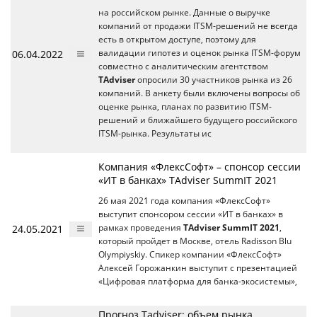
на российском рынке. Данные о выручке
компаний от продажи ITSM-решений не всегда
есть в открытом доступе, поэтому для
06.04.2022
валидации гипотез и оценок рынка ITSM-форум
совместно с аналитическим агентством
TAdviser
опросили 30 участников рынка из 26
компаний. В анкету были включены вопросы об
оценке рынка, планах по развитию ITSM-
решений и ближайшего будущего российского
ITSM-рынка. Результаты ис
Компания «ФлексСофт» – спонсор сессии
«ИТ в банках» TAdviser SummIT 2021
26 мая 2021 года компания «ФлексСофт»
выступит спонсором сессии «ИТ в банках» в
24.05.2021
рамках проведения
TAdviser SummIT 2021
,
который пройдет в Москве, отель Radisson Blu
Olympiyskiy. Спикер компании «ФлексСофт»
Алексей Горожанкин выступит с презентацией
«Цифровая платформа для банка-экосистемы»,
Прогноз Tadviser: объем рынка