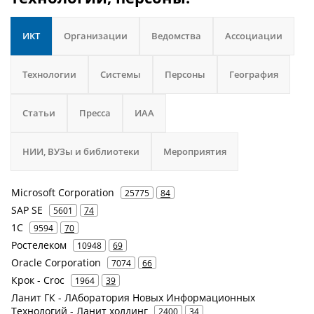
ИКТ
Организации
Ведомства
Ассоциации
Технологии
Системы
Персоны
География
Статьи
Пресса
ИАА
НИИ, ВУЗы и библиотеки
Мероприятия
Microsoft Corporation
25775
84
SAP SE
5601
74
1С
9594
70
Ростелеком
10948
69
Oracle Corporation
7074
66
Крок - Croc
1964
39
Ланит ГК - ЛАборатория Новых Информационных
Технологий - Ланит холдинг
2400
34