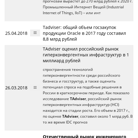
прогнозам вырастет до 270 млрд рублей к 2020 г.
Промышленный Интернет Вещей (Industrial
Internet of Things, IIoT) – или инт
Tadviser: общий объем госзакупок
25.04.2018
продукции Oracle в 2017 году составил
8,8 млрд рублей
TAdviser оценил российский рынок
гиперконвергентных инфраструктур в 1
миллиард рублей
спространения технологий
гиперконвергентности среди российского
бизнеса и госструктур, а также оценить
26.03.2018
потенциал спроса на подобные решения в
России в краткосрочном периоде. Как показало
исследование
TAdviser
, российский рынок
гиперконвергентных инфраструктур (HCI)
находится на стадии роста. Его объем в 2017 г.,
по оценке
TAdviser
, составил около 1 млрд руб. В
то же время IDC прогноз
Отечественный рынок инженерного