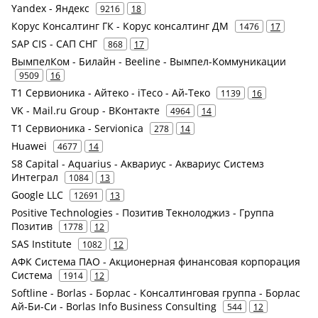
Yandex - Яндекс
9216
18
Корус Консалтинг ГК - Корус консалтинг ДМ
1476
17
SAP CIS - САП СНГ
868
17
ВымпелКом - Билайн - Beeline - Вымпел-Коммуникации
9509
16
Т1 Сервионика - Айтеко - iTeco - Ай-Теко
1139
16
VK - Mail.ru Group - ВКонтакте
4964
14
Т1 Сервионика - Servionica
278
14
Huawei
4677
14
S8 Capital - Aquarius - Аквариус - Аквариус Системз
Интеграл
1084
13
Google LLC
12691
13
Positive Technologies - Позитив Текнолоджиз - Группа
Позитив
1778
12
SAS Institute
1082
12
АФК Система ПАО - Акционерная финансовая корпорация
Система
1914
12
Softline - Borlas - Борлас - Консалтинговая группа - Борлас
Ай-Би-Си - Borlas Info Business Consulting
544
12