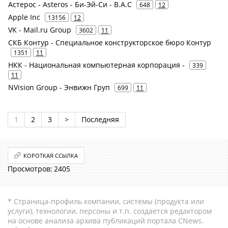
Астерос - Asteros - Би-Эй-Си - B.A.C
648
12
Apple Inc
13156
12
VK - Mail.ru Group
3602
11
СКБ Контур - Специальное конструкторское бюро Контур
1351
11
НКК - Национальная компьютерная корпорация -
339
11
NVision Group - Энвижн Груп
699
11
1
2
3
>
Последняя
КОРОТКАЯ ССЫЛКА
2405
* Страница-профиль компании, системы (продукта или
услуги), технологии, персоны и т.п. создается редактором
на основе анализа архива публикаций портала CNews.