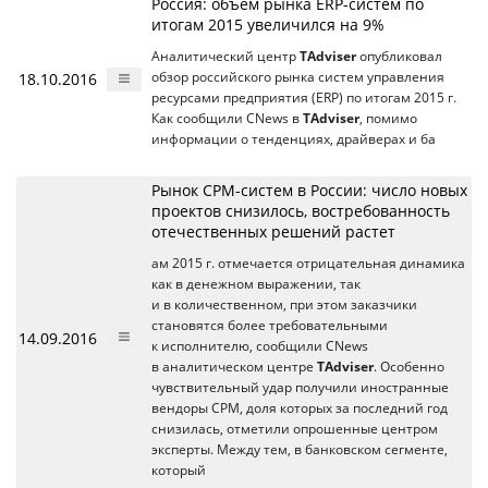
Россия: объем рынка ERP-систем по
итогам 2015 увеличился на 9%
Аналитический центр
TAdviser
опубликовал
18.10.2016
обзор российского рынка систем управления
ресурсами предприятия (ERP) по итогам 2015 г.
Как сообщили CNews в
TAdviser
, помимо
информации о тенденциях, драйверах и ба
Рынок CPM-систем в России: число новых
проектов снизилось, востребованность
отечественных решений растет
ам 2015 г. отмечается отрицательная динамика
как в денежном выражении, так
и в количественном, при этом заказчики
становятся более требовательными
14.09.2016
к исполнителю, сообщили CNews
в аналитическом центре
TAdviser
. Особенно
чувствительный удар получили иностранные
вендоры CPM, доля которых за последний год
снизилась, отметили опрошенные центром
эксперты. Между тем, в банковском сегменте,
который