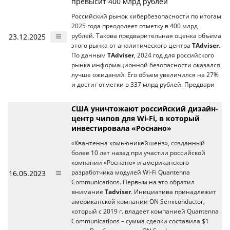
превысит 400 млрд рублей
Российский рынок кибербезопасности по итогам
2025 года преодолеет отметку в 400 млрд
23.12.2025
рублей. Такова предварительная оценка объема
этого рынка от аналитического центра
TAdviser
.
По данным
TAdviser
, 2024 год для российского
рынка информационной безопасности оказался
лучше ожиданий. Его объем увеличился на 27%
и достиг отметки в 337 млрд рублей. Предвари
США уничтожают российский дизайн-
центр чипов для Wi-Fi, в который
инвестировала «Роснано»
«Квантенна комьюникейшенз», созданный
более 10 лет назад при участии российской
компании «Роснано» и американского
16.05.2023
разработчика модулей Wi-Fi Quantenna
Communications. Первым на это обратил
внимание
Tadviser
. Инициатива принадлежит
американской компании ON Semiconductor,
который с 2019 г. владеет компанией Quantenna
Communications – сумма сделки составила $1