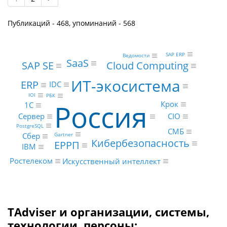
Публикаций - 468, упоминаний - 568
SAP ERP
Ведомости
SaaS
SAP SE
Cloud Computing
ИТ-экосистема
ERP
IDC
IOI
РБК
Россия
Крок
1С
CIO
Сервер
PostgreSQL
СМБ
Gartner
Сбер
Кибербезопасность
ЕРРП
IBM
Ростелеком
Искусственный интеллект
TAdviser и организации, системы,
технологии, персоны: