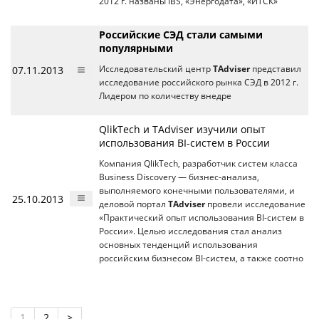
2012 г. названы IBS, «Энергодата», «ИТСК»
Российские СЭД стали самыми
популярными
07.11.2013
Исследовательский центр
TAdviser
представил
исследование российского рынка СЭД в 2012 г.
Лидером по количеству внедре
QlikTech и TAdviser изучили опыт
использования BI-систем в России
Компания QlikTech, разработчик систем класса
Business Discovery — бизнес-анализа,
выполняемого конечными пользователями, и
25.10.2013
деловой портал
TAdviser
провели исследование
«Практический опыт использования BI-систем в
России». Целью исследования стал анализ
основных тенденций использования
российским бизнесом BI-систем, а также соотно
1
2
>