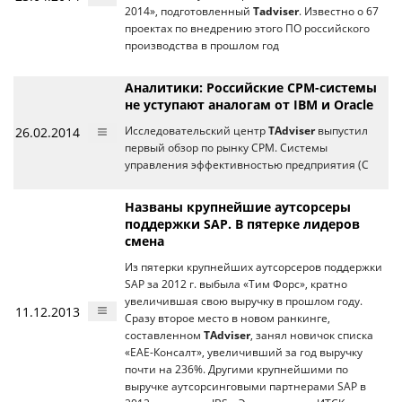
2014», подготовленный
Tadviser
. Известно о 67
проектах по внедрению этого ПО российского
производства в прошлом год
Аналитики: Российские CPM-системы
не уступают аналогам от IBM и Oracle
26.02.2014
Исследовательский центр
TAdviser
выпустил
первый обзор по рынку CPM. Системы
управления эффективностью предприятия (C
Названы крупнейшие аутсорсеры
поддержки SAP. В пятерке лидеров
смена
Из пятерки крупнейших аутсорсеров поддержки
SAP за 2012 г. выбыла «Тим Форс», кратно
увеличившая свою выручку в прошлом году.
11.12.2013
Сразу второе место в новом ранкинге,
составленном
TAdviser
, занял новичок списка
«ЕАЕ-Консалт», увеличивший за год выручку
почти на 236%. Другими крупнейшими по
выручке аутсорсинговыми партнерами SAP в