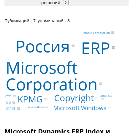
решений
2
Публикаций - 7, упоминаний - 8
Oracle Corporation
Россия
ERP
Microsoft
Corporation
Copyright
KPMG
Linux OS
CTO
CIO
Microsoft Windows
ВымпелКом
SAP SE
Microsoft Dynamics ERP Index и