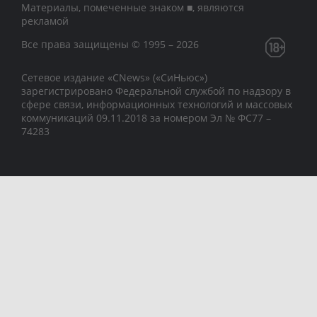
Материалы, помеченные знаком ■, являются
рекламой
Все права защищены © 1995 – 2026
Сетевое издание «CNews» («СиНьюс»)
зарегистрировано Федеральной службой по надзору в
сфере связи, информационных технологий и массовых
коммуникаций 09.11.2018 за номером Эл № ФС77 –
74283