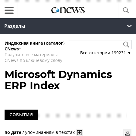
Разделы
Индексная книга (каталог)
CNews
*
Все категории
199231
▼
Получите все материалы
CNews по ключевому слову
Microsoft Dynamics
ERP Index
СОБЫТИЯ
по дате
/
упоминаниям в текстах