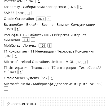
Ростелеком
10948
1
Kaspersky - Лаборатория Касперского
5659
1
SAP SE
5601
1
Oracle Corporation
7074
1
ВымпелКом - Билайн - Beeline - Вымпел-Коммуникации
9509
1
Роснефть НК - Сибинтек ИК - Сибирская интернет
компания
118
1
МойСклад - Логнекс
124
1
Т1 Консалтинг - Т1 Инновации - Техносерв Консалтинг
366
1
Microsoft Ireland Operations Limited - MIOL
17
1
Т1 Интеграция - Техносерв - ТС интеграция - ТехноСерв А/
С
1623
1
Oracle Siebel Systems
519
1
Microsoft Russia - Майкрософт Девелопмент Центр Рус
15
1
КОРОТКАЯ ССЫЛКА