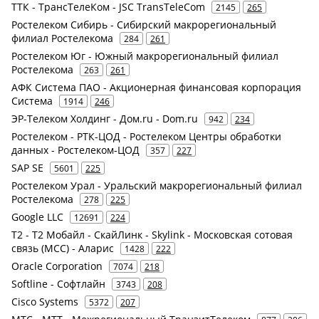
ТТК - ТрансТелеКом - JSC TransTeleCom
2145
265
Ростелеком Сибирь - Сибирский макрорегиональный
филиал Ростелекома
284
261
Ростелеком Юг - Южный макрорегиональный филиал
Ростелекома
263
261
АФК Система ПАО - Акционерная финансовая корпорация
Система
1914
246
ЭР-Телеком Холдинг - Дом.ru - Dom.ru
942
234
Ростелеком - РТК-ЦОД - Ростелеком Центры обработки
данных - Ростелеком-ЦОД
357
227
SAP SE
5601
225
Ростелеком Урал - Уральский макрорегиональный филиал
Ростелекома
278
225
Google LLC
12691
224
Т2 - Т2 Мобайл - СкайЛинк - Skylink - Московская сотовая
связь (МСС) - Аларис
1428
222
Oracle Corporation
7074
218
Softline - Софтлайн
3743
208
Cisco Systems
5372
207