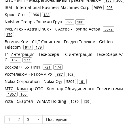
МТС - МТТ - Межрегиональный ТранзитТелеком
877
206
IBM - International Business Machines Corp
9699
203
Крок - Croc
1964
188
NVision Group - Энвижн Груп
699
186
РусБИТех - Astra Linux - ГК Астра - Группа Астра
3072
179
ВымпелКом - СЦС Совинтел - Голден Телеком - Golden
Telecom
917
179
Т1 Интеграция - Техносерв - ТС интеграция - ТехноСерв А/
С
1623
177
Восход ФГБУ НИИ
721
174
Ростелеком - РТКомм.РУ
387
163
Nokia Corporation - Nokia Oyj
5804
161
МТС - Комстар ОТС - Комстар Объединенные Телесистемы
1367
160
Yota - Скартел - WiMAX Holding
1580
159
1
2
3
>
Последняя