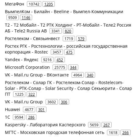
МегаФон
10742
1205
ВымпелКом - Билайн - Beeline - Вымпел-Коммуникации
9509
1146
Т2 - Т2 Мобайл - Т2 РТК Холдинг - РТ-Мобайл - Теле2 Россия
АБ - Tele2 Russia AB
3341
820
Ростелеком - Связьинвест
1719
579
Ростех РГК - Ростехнологии - российская государственная
корпорация - Rostec
3457
475
Yandex - Яндекс
9216
452
Microsoft Corporation
25775
344
VK - Mail.ru Group - ВКонтакте
4964
340
Ростелеком - Сόлар ГК - Ростелеком-Солар - Rostelecom-
Solar - РТК-Солар - Solar Security - Солар Секьюрити - Солар
ПТ
1225
322
VK - Mail.ru Group
3602
306
Huawei
4677
301
1С
9594
286
Kaspersky - Лаборатория Касперского
5659
267
МГТС - Московская городская телефонная сеть
1618
266