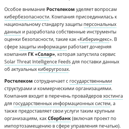
Особое внимание
Ростелеком
уделяет вопросам
кибербезопасности
. Компания присоединилась к
национальному стандарту защиты
персональных
данных
и разработала собственные инструменты
оценки безопасности, такие как «
Кибериндекс
». В
сфере
защиты информации
работает дочерняя
компания
ГК «
Солар
»
, которая запустила сервис
Solar Threat Intelligence Feeds
для поставки данных
об актуальных
киберугрозах
.
Ростелеком
сотрудничает с
государственными
структурами и коммерческими организациями.
Компания входит в перечень провайдеров
хостинга
для
государственных информационных систем
, а
также предоставляет свои услуги таким крупным
организациям, как
Сбербанк
(включая проект по
импортозамещению
в сфере
управления печатью
).