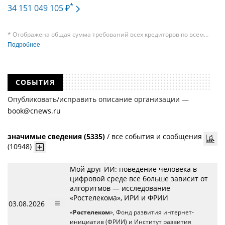
*
34 151 049 105 ₽
* Отображена общая сумма требований всех кредиторов по всем
судебным делам, в рамках которых компания подавала требования
Подробнее
к своим должникам — организациям. При этом, общая сумма
требований всех кредиторов по делу о банкротстве не тождественна
сумме требования одного конкретного кредитора, кредиторов
в одном таком деле может быть несколько десятков, а размеры сумм
СОБЫТИЯ
требований одних могут быть больше или меньше размеров
требований других кредиторов.
Опубликовать/исправить описание организации —
book@cnews.ru
значимые сведения (5335)
/
все события и сообщения
(10948)
Мой друг ИИ: поведение человека в
цифровой среде все больше зависит от
алгоритмов — исследование
«Ростелекома», ИРИ и ФРИИ
03.08.2026
«
Ростелеком
», Фонд развития интернет-
инициатив (ФРИИ) и Институт развития