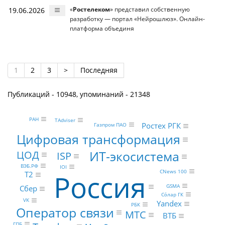
19.06.2026
«
Ростелеком
» представил собственную
разработку — портал «Нейрошлюз». Онлайн-
платформа объединя
1
2
3
>
Последняя
Публикаций - 10948, упоминаний - 21348
РАН
TAdviser
Ростех РГК
Газпром ПАО
Цифровая трансформация
ИТ-экосистема
ЦОД
ISP
ВЭБ.РФ
IOI
CNews 100
Россия
Т2
GSMA
Сбер
Сόлар ГК
VK
Yandex
РБК
Оператор связи
МТС
ВТБ
ГПБ