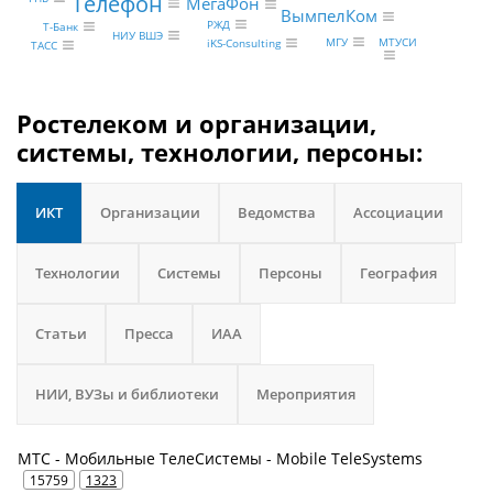
Телефон
МегаФон
ВымпелКом
РЖД
Т-Банк
НИУ ВШЭ
МГУ
МТУСИ
iKS-Consulting
ТАСС
Ростелеком и организации,
системы, технологии, персоны:
ИКТ
Организации
Ведомства
Ассоциации
Технологии
Системы
Персоны
География
Статьи
Пресса
ИАА
НИИ, ВУЗы и библиотеки
Мероприятия
МТС - Мобильные ТелеСистемы - Mobile TeleSystems
15759
1323