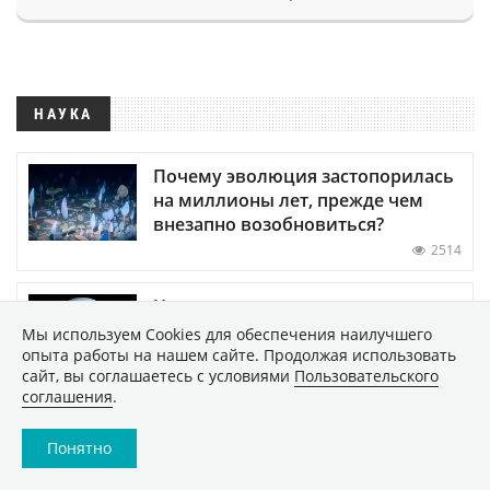
НАУКА
Почему эволюция застопорилась
на миллионы лет, прежде чем
внезапно возобновиться?
2514
Новое исследование показало,
что Земля постепенно заселяет
Мы используем Сookies для обеспечения наилучшего
Венеру жизнью
опыта работы на нашем сайте. Продолжая использовать
сайт, вы соглашаетесь с условиями
Пользовательского
36507
соглашения
.
Обнаружены биологические
Понятно
часы-хронометр организма —
когда они выходят из строя,