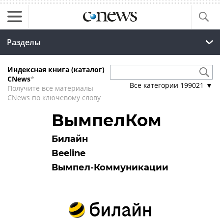
Разделы
Индексная книга (каталог)
CNews
*
Все категории
199021
▼
Получите все материалы
CNews по ключевому слову
ВымпелКом
Билайн
Beeline
Вымпел-Коммуникации