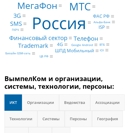
МегаФон
МТС
Россия
3G
ФАС РФ
SMS
Альфа-Банк
ISP
ГКРЧ
Финансовый сектор
Телефон
Trademark
4G
ВТБ
Google Android
ШПД Мобильный
IOI
Билайн GSM-сеть
ЦБ РФ
ВымпелКом и организации,
системы, технологии, персоны:
ИКТ
Организации
Ведомства
Ассоциации
Технологии
Системы
Персоны
География