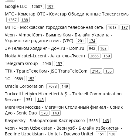
Google LLC
12687
197
МТС - Комстар ОТС - Комстар Объединенные Телесистемы
1367
188
МГТС - Московская городская телефонная сеть
1618
187
Veon - VimpelCom - ВымпелКом - Билайн Украина -
Украинские радиосистемы (УРС)
201
174
ЭР-Телеком Холдинг - Дом.ru - Dom.ru
942
168
Nokia Alcatel-Lucent - Алкатель-Лусент
2666
159
Telegram Group
2940
157
ТТК - ТрансТелеКом - JSC TransTeleCom
2145
155
1С
9589
152
Oracle Corporation
7073
149
Turkcell İletişim Hizmetleri A.Ş. - Turkcell Communication
Services
351
143
МегаФон Москва - МегаФон Столичный филиал - Соник
Дуо - Sonic Duo
570
143
Kaspersky - Лаборатория Касперского
5655
143
Veon - Veon Uzbekistan - Веон узб - Билайн Узбекистан -
Beeline Uzbekistan - Unitel - Daewoo Unitel
151
138