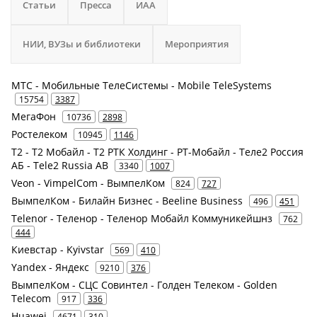
Статьи
Пресса
ИАА
НИИ, ВУЗы и библиотеки
Мероприятия
МТС - Мобильные ТелеСистемы - Mobile TeleSystems
15754
3387
МегаФон
10736
2898
Ростелеком
10945
1146
Т2 - Т2 Мобайл - Т2 РТК Холдинг - РТ-Мобайл - Теле2 Россия
АБ - Tele2 Russia AB
3340
1007
Veon - VimpelCom - ВымпелКом
824
727
ВымпелКом - Билайн Бизнес - Beeline Business
496
451
Telenor - Теленор - Теленор Мобайл Коммуникейшнз
762
444
Киевстар - Kyivstar
569
410
Yandex - Яндекс
9210
376
ВымпелКом - СЦС Совинтел - Голден Телеком - Golden
Telecom
917
336
Huawei
4671
310