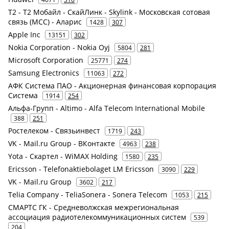
Т2 - Т2 Мобайл - СкайЛинк - Skylink - Московская сотовая
связь (МСС) - Аларис
1428
307
Apple Inc
13151
302
Nokia Corporation - Nokia Oyj
5804
281
Microsoft Corporation
25771
274
Samsung Electronics
11063
272
АФК Система ПАО - Акционерная финансовая корпорация
Система
1914
254
Альфа-Групп - Altimo - Alfa Telecom International Mobile
388
251
Ростелеком - Связьинвест
1719
243
VK - Mail.ru Group - ВКонтакте
4963
238
Yota - Скартел - WiMAX Holding
1580
235
Ericsson - Telefonaktiebolaget LM Ericsson
3090
229
VK - Mail.ru Group
3602
217
Telia Company - TeliaSonera - Sonera Telecom
1053
215
СМАРТС ГК - Средневолжская межрегиональная
ассоциация радиотелекоммуникационных систем
539
204