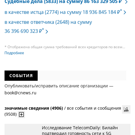
Судебные дела (5833) на сумму 86 163 329 505 ₽
*
в качестве истца (2774) на сумму 18 936 845 184 ₽
в качестве ответчика (2648) на сумму
*
36 396 690 323 ₽
* Отображена общая сумма требований всех кредиторов по всем
судебным делам, в рамках которых компания подавала требования
Подробнее
к своим должникам — организациям. При этом, общая сумма
требований всех кредиторов по делу о банкротстве не тождественна
сумме требования одного конкретного кредитора, кредиторов
в одном таком деле может быть несколько десятков, а размеры сумм
СОБЫТИЯ
требований одних могут быть больше или меньше размеров
требований других кредиторов.
Опубликовать/исправить описание организации —
book@cnews.ru
значимые сведения (4906)
/
все события и сообщения
(9508)
Исследование TelecomDaily: Билайн
подтвердил готовность сети к 5G