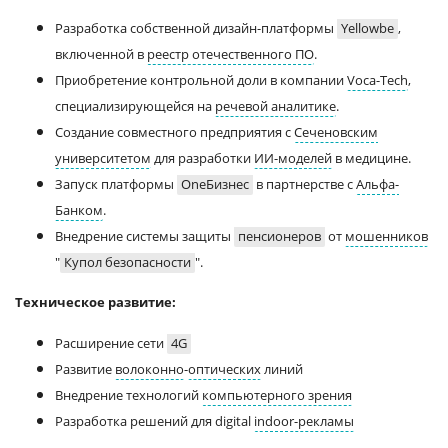
Разработка собственной дизайн-платформы
Yellowbe
,
включенной в
реестр отечественного ПО
.
Приобретение контрольной доли в компании
Voca-Tech
,
специализирующейся на
речевой аналитике
.
Создание совместного предприятия с
Сеченовским
университетом
для разработки
ИИ-моделей
в медицине.
Запуск платформы
OneБизнес
в партнерстве с
Альфа-
Банком
.
Внедрение системы защиты
пенсионеров
от
мошенников
"
Купол безопасности
".
Техническое развитие:
Расширение сети
4G
Развитие
волоконно
-
оптических
линий
Внедрение технологий
компьютерного зрения
Разработка решений для digital
indoor-рекламы