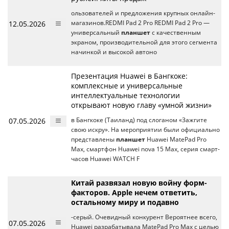
ользователей и предложения крупных онлайн-
12.05.2026
магазинов.REDMI Pad 2 Pro REDMI Pad 2 Pro —
универсальный
планшет
с качественным
экраном, производительной для этого сегмента
начинкой и высокой автоно
Презентация Huawei в Бангкоке:
комплексные и универсальные
интеллектуальные технологии
открывают новую главу «умной жизни»
07.05.2026
в Бангкоке (Таиланд) под слоганом «Зажгите
свою искру». На мероприятии были официально
представлены
планшет
Huawei MatePad Pro
Max, смартфон Huawei nova 15 Max, серия смарт-
часов Huawei WATCH F
Китай развязал новую войну форм-
факторов. Apple нечем ответить,
остальному миру и подавно
-серый. Очевидный конкурент Вероятнее всего,
07.05.2026
Huawei разрабатывала MatePad Pro Max с целью