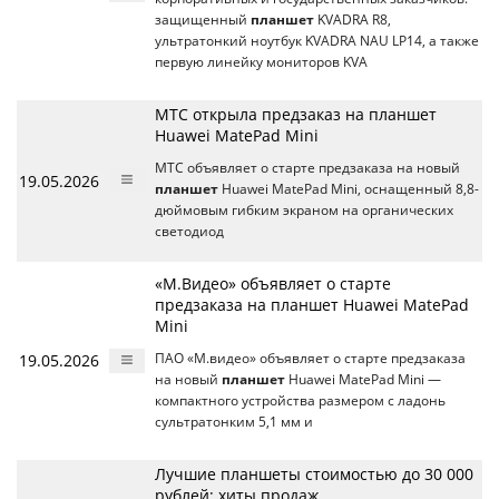
защищенный
планшет
KVADRA R8,
ультратонкий ноутбук KVADRA NAU LP14, а также
первую линейку мониторов KVA
МТС открыла предзаказ на планшет
Huawei MatePad Mini
МТС объявляет о старте предзаказа на новый
19.05.2026
планшет
Huawei MatePad Mini, оснащенный 8,8-
дюймовым гибким экраном на органических
светодиод
«М.Видео» объявляет о старте
предзаказа на планшет Huawei MatePad
Mini
19.05.2026
ПАО «М.видео» объявляет о старте предзаказа
на новый
планшет
Huawei MatePad Mini —
компактного устройства размером с ладонь
сультратонким 5,1 мм и
Лучшие планшеты стоимостью до 30 000
рублей: хиты продаж