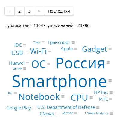
1
2
3
>
Последняя
Публикаций - 13047, упоминаний - 23786
Транспорт
Сбер
IDC
Gadget
Wi-Fi
Apple
USB
Россия
ОС
Huawei
ЦБ РФ
Smartphone
HP Inc.
Notebook
IOI
CPU
МТС
U.S. Department of Defense
Google Play
CNews
Gartner
CNews Analytics