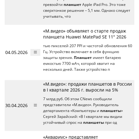
превзойти
планшет
Apple iPad Pro. Это тоже
сверхтонкое решение – 5,1 мм. Однако следует
учитывать, что
«М.видео» объявляет о старте продаж
планшета Huawei MatePad SE 11″ 2026
тью пикселей 207 PPI и частотой обновления 60
04.05.2026
Гц. Устройство включает в себя функцию
защиты зрения.
Планшет
имеет батарею
емкостью 7700 мАч, которой хватит на
несколько дней. Также устройство п
«М.видео»: продажи планшетов в России
в I квартале 2026 г. выросли на 5%
7 млрд руб. Об этом CNews сообщили
30.04.2026
представители «М.видео». Руководитель
департамента «Компьютеры и
планшеты
»
Сергей Зарайский: «В I квартале мы видим
устойчивый спрос на
планшеты
при од
«Аквариус» представляет