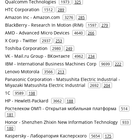
Qualcomm Technologies
1973
325
HTC Corporation
1512
289
Amazon Inc - Amazon.com
3276
285
BlackBerry - Research In Motion (RIM)
1597
279
AMD - Advanced Micro Devices
4640
266
X Corp - Twitter
2937
253
Toshiba Corporation
2980
249
VK - Mail.ru Group - ВКонтакте
4962
234
IBM - International Business Machines Corp
9699
222
Lenovo Motorola
3566
213
Panasonic Corporation - Matsushita Electric Industrial -
Miyazaki Matsushita Electric Industrial
2692
204
1С
9589
198
HP - Hewlett-Packard
3662
188
Ростелеком ОМП - Открытая мобильная платформа
514
181
Honor - Shenzhen Zhixin New Information Technology
933
180
Kaspersky - Лаборатория Касперского
5654
175