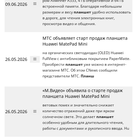
ром Allwinner A333, 4 ГБ оперативной и 64 ГБ
09.06.2026
встроенной памяти. Благодаря небольшим
размерам и весу
планшет
удобно использовать
в дороге, для чтения электронных книг,
просмотра видео и общения.
МТС объявляет старт продаж планшета
Huawei MatePad Mini
на органических светодиодах (OLED) Huawei
26.05.2026
FullView с антибликовым покрытием PaperMatte.
Приобрести
планшет
уже можно в интернет-
магазине МТС. Об этом CNews сообщили
представители МТС.
Планш
«М.Видео» объявила о старте продаж
планшета Huawei MatePad Mini
ветовых помех и значительно снижает
26.05.2026
количество отражений даже при ярком
солнечном свете. Это делает
планшет
особенно удобным для длительного чтения,
работы с документами и рукописного ввода. Hu