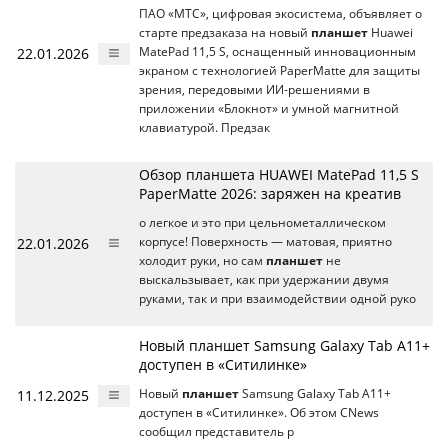
ПАО «МТС», цифровая экосистема, объявляет о
старте предзаказа на новый
планшет
Huawei
22.01.2026
MatePad 11,5 S, оснащенный инновационным
экраном с технологией PaperMatte для защиты
зрения, передовыми ИИ-решениями в
приложении «Блокнот» и умной магнитной
клавиатурой. Предзак
Обзор планшета HUAWEI MatePad 11,5 S
PaperMatte 2026: заряжен на креатив
о легкое и это при цельнометаллическом
22.01.2026
корпусе! Поверхность — матовая, приятно
холодит руки, но сам
планшет
не
выскальзывает, как при удержании двумя
руками, так и при взаимодействии одной руко
Новый планшет Samsung Galaxy Tab A11+
доступен в «Ситилинке»
11.12.2025
Новый
планшет
Samsung Galaxy Tab A11+
доступен в «Ситилинке». Об этом CNews
сообщил представитель р