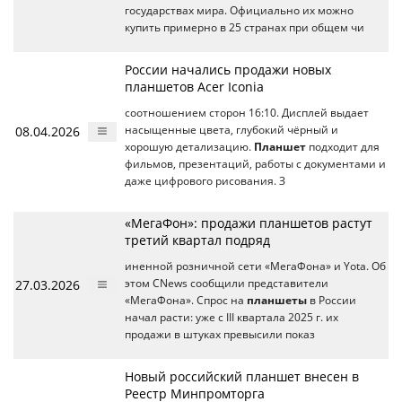
государствах мира. Официально их можно
купить примерно в 25 странах при общем чи
России начались продажи новых
планшетов Acer Iconia
соотношением сторон 16:10. Дисплей выдает
08.04.2026
насыщенные цвета, глубокий чёрный и
хорошую детализацию.
Планшет
подходит для
фильмов, презентаций, работы с документами и
даже цифрового рисования. З
«МегаФон»: продажи планшетов растут
третий квартал подряд
иненной розничной сети «МегаФона» и Yota. Об
27.03.2026
этом CNews сообщили представители
«МегаФона». Спрос на
планшеты
в России
начал расти: уже с III квартала 2025 г. их
продажи в штуках превысили показ
Новый российский планшет внесен в
Реестр Минпромторга