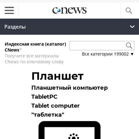
Разделы
Индексная книга (каталог)
CNews
*
Все категории
199002
▼
Получите все материалы
CNews по ключевому слову
Планшет
Планшетный компьютер
TabletPC
Tablet computer
"таблетка"