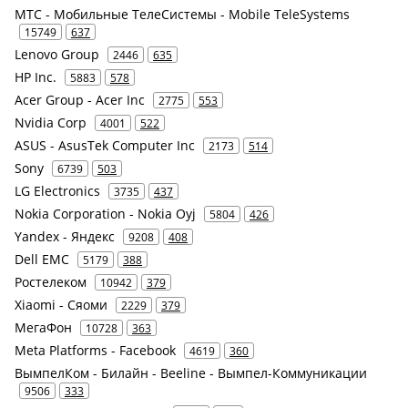
МТС - Мобильные ТелеСистемы - Mobile TeleSystems
15749
637
Lenovo Group
2446
635
HP Inc.
5883
578
Acer Group - Acer Inc
2775
553
Nvidia Corp
4001
522
ASUS - AsusTek Computer Inc
2173
514
Sony
6739
503
LG Electronics
3735
437
Nokia Corporation - Nokia Oyj
5804
426
Yandex - Яндекс
9208
408
Dell EMC
5179
388
Ростелеком
10942
379
Xiaomi - Сяоми
2229
379
МегаФон
10728
363
Meta Platforms - Facebook
4619
360
ВымпелКом - Билайн - Beeline - Вымпел-Коммуникации
9506
333