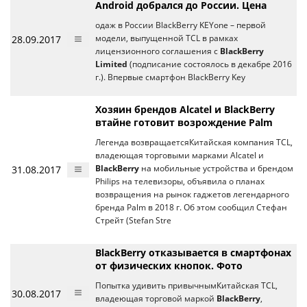
Android добрался до России. Цена
одаж в России BlackBerry KEYone – первой
28.09.2017
модели, выпущенной TCL в рамках
лицензионного соглашения с
BlackBerry
Limited
(подписание состоялось в декабре 2016
г.). Впервые смартфон BlackBerry Key
Хозяин брендов Alcatel и BlackBerry
втайне готовит возрождение Palm
Легенда возвращаетсяКитайская компания TCL,
владеющая торговыми марками Alcatel и
31.08.2017
BlackBerry
на мобильные устройства и брендом
Philips на телевизоры, объявила о планах
возвращения на рынок гаджетов легендарного
бренда Palm в 2018 г. Об этом сообщил Стефан
Стрейт (Stefan Stre
BlackBerry отказывается в смартфонах
от физических кнопок. Фото
Попытка удивить привычнымКитайская TCL,
30.08.2017
владеющая торговой маркой
BlackBerry
,