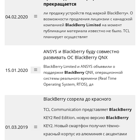
прекращается
ли продажу устройств под маркой BlackBerry». О
04.02.2020
возможности продления лицензии с канадской
компанией
BlackBerry Limited
на момент
публикации материала известно не было. TCL
планирует осуществлят
ANSYS и Blackberry буду совместно
развивать ОС BlackBerry QNX
BlackBerry Limited и ANSYS объявили о
15.01.2020
поддержке
BlackBerry
QNX, операционной
системы реального времени (Real Time
Operating System, RTOS), дл
BlackBerry созрела до красного
TCL Communication представляет
BlackBerry
KEY2 Red Edition, новую версию
BlackBerry
KEY2. Новый смартфон получил тёмно-
01.03.2019
красный корпус из алюминия с акцентами