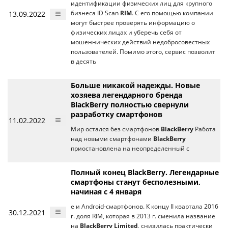
идентификации физических лиц для крупного
13.09.2022
бизнеса ID Scan
RIM
. С его помощью компании
могут быстрее проверять информацию о
физических лицах и уберечь себя от
мошеннических действий недобросовестных
пользователей. Помимо этого, сервис позволит
в десять
Больше никакой надежды. Новые
хозяева легендарного бренда
BlackBerry полностью свернули
разработку смартфонов
11.02.2022
Мир остался без смартфонов
BlackBerry
Работа
над новыми смартфонами
BlackBerry
приостановлена на неопределенный с
Полный конец BlackBerry. Легендарные
смартфоны станут бесполезными,
начиная с 4 января
e и Android-смартфонов. К концу II квартала 2016
30.12.2021
г. доля RIM, которая в 2013 г. сменила название
на
BlackBerry Limited
, снизилась практически