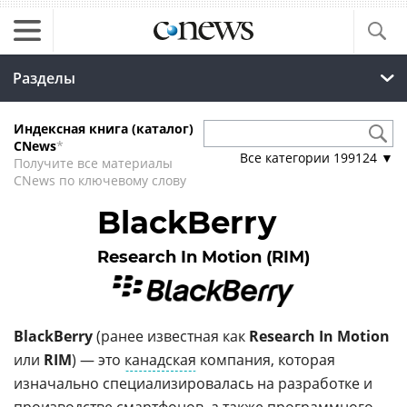
Разделы
Индексная книга (каталог)
CNews
*
Все категории
199124
▼
Получите все материалы
CNews по ключевому слову
BlackBerry
Research In Motion (RIM)
BlackBerry
(ранее известная как
Research In Motion
или
RIM
) — это
канадская
компания, которая
изначально специализировалась на разработке и
производстве
смартфонов
, а также программного