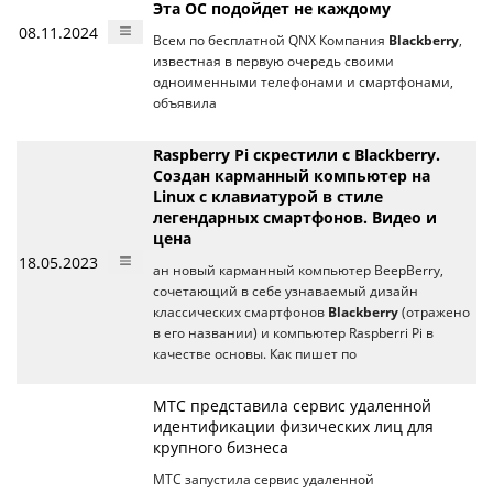
Эта ОС подойдет не каждому
08.11.2024
Всем по бесплатной QNX Компания
Blackberry
,
известная в первую очередь своими
одноименными телефонами и смартфонами,
объявила
Raspberry Pi скрестили с Blackberry.
Создан карманный компьютер на
Linux с клавиатурой в стиле
легендарных смартфонов. Видео и
цена
18.05.2023
ан новый карманный компьютер BeepBerry,
сочетающий в себе узнаваемый дизайн
классических смартфонов
Blackberry
(отражено
в его названии) и компьютер Raspberri Pi в
качестве основы. Как пишет по
МТС представила сервис удаленной
идентификации физических лиц для
крупного бизнеса
МТС запустила сервис удаленной