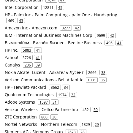
Intel Corporation
12811
45
HP - Palm Inc - Palm Computing - palmOne - Handspring
469
43
Amazon Inc - Amazon.com
3277
42
IBM - International Business Machines Corp
9699
42
ВымпелКом - Билайн Бизнес - Beeline Business
496
41
HP Inc.
5883
41
Yahoo!
3726
41
Canalys
236
39
Nokia Alcatel-Lucent - Алкатель-Лусент
2666
38
Verizon Communications - Bell Atlanitic
1031
35
HP - Hewlett-Packard
3662
34
Qualcomm Technologies
1974
32
Adobe Systems
1597
31
Verizon Wireless - Cellco Partnership
432
30
ZTE Corporation
800
30
Nortel Networks - Northern Telecom
1329
29
Siemens AG - Siemens Group
2673
28