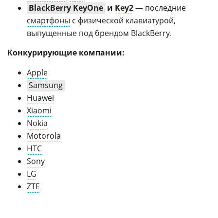
BlackBerry KeyOne
и
Key2
— последние
смартфоны
с физической клавиатурой,
выпущенные под брендом BlackBerry.
Конкурирующие компании:
Apple
Samsung
Huawei
Xiaomi
Nokia
Motorola
HTC
Sony
LG
ZTE