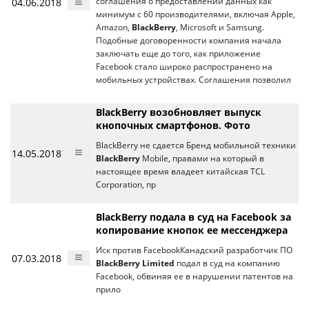
04.06.2018
соглашения о предоставлении данных как
минимум с 60 производителями, включая Apple,
Amazon,
BlackBerry
, Microsoft и Samsung.
Подобные договоренности компания начала
заключать еще до того, как приложение
Facebook стало широко распространено на
мобильных устройствах. Соглашения позволил
BlackBerry возобновляет выпуск
кнопочных смартфонов. Фото
BlackBerry не сдается Бренд мобильной техники
14.05.2018
BlackBerry
Mobile, правами на который в
настоящее время владеет китайская TCL
Corporation, пр
BlackBerry подала в суд на Facebook за
копирование кнопок ее мессенджера
Иск против FacebookКанадский разработчик ПО
07.03.2018
BlackBerry Limited
подал в суд на компанию
Facebook, обвиняя ее в нарушении патентов на
прило