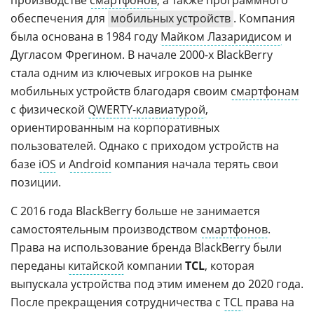
обеспечения для
мобильных устройств
. Компания
была основана в 1984 году
Майком Лазаридисом
и
Дугласом Фрегином. В начале 2000-х BlackBerry
стала одним из ключевых игроков на рынке
мобильных устройств благодаря своим
смартфонам
с физической
QWERTY-клавиатурой
,
ориентированным на корпоративных
пользователей. Однако с приходом устройств на
базе
iOS
и
Android
компания начала терять свои
позиции.
С 2016 года BlackBerry больше не занимается
самостоятельным производством
смартфонов
.
Права на использование бренда BlackBerry были
переданы
китайской
компании
TCL
, которая
выпускала устройства под этим именем до 2020 года.
После прекращения сотрудничества с
TCL
права на