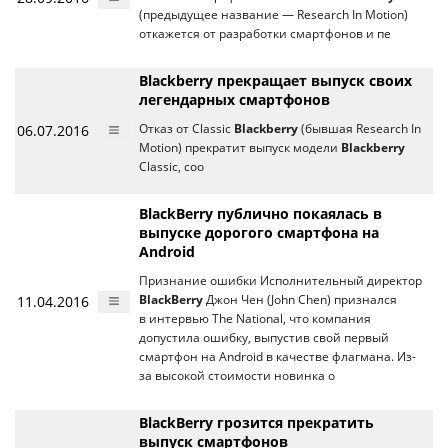
(предыдущее название — Research In Motion)
откажется от разработки смартфонов и пе
Blackberry прекращает выпуск своих
легендарных смартфонов
06.07.2016
Отказ от Classic
Blackberry
(бывшая Research In
Motion) прекратит выпуск модели
Blackberry
Classic, соо
BlackBerry публично покаялась в
выпуске дорогого смартфона на
Android
Признание ошибки Исполнительный директор
11.04.2016
BlackBerry
Джон Чен (John Chen) признался
в интервью The National, что компания
допустила ошибку, выпустив свой первый
смартфон на Android в качестве флагмана. Из-
за высокой стоимости новинка о
BlackBerry грозится прекратить
выпуск смартфонов