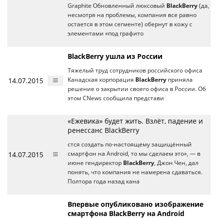
Graphite Обновленный люксовый
BlackBerry
(да,
несмотря на проблемы, компания все равно
остается в этом сегменте) обернут в кожу с
элементами «под графито
BlackBerry ушла из России
Тяжелый труд сотрудников российского офиса
14.07.2015
Канадская корпорация
BlackBerry
приняла
решение о закрытии своего офиса в России. Об
этом CNews сообщила представи
«Ежевика» будет жить. Взлёт, падение и
ренессанс BlackBerry
стся создать по-настоящему защищённый
14.07.2015
смартфон на Android, то мы сделаем это», — в
июне гендиректор
BlackBerry
, Джон Чен, дал
понять, что компания не намерена сдаваться.
Полтора года назад кана
Впервые опубликовано изображение
смартфона BlackBerry на Android