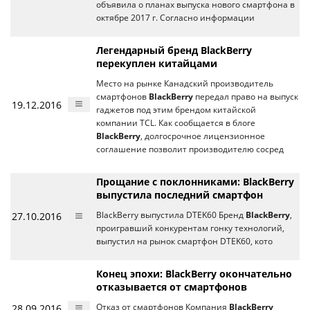
объявила о планах выпуска нового смартфона в
октябре 2017 г. Согласно информации
Легендарный бренд BlackBerry
перекуплен китайцами
Место на рынке Канадский производитель
смартфонов
BlackBerry
передал право на выпуск
19.12.2016
гаджетов под этим брендом китайской
компании TCL. Как сообщается в блоге
BlackBerry
, долгосрочное лицензионное
соглашение позволит производителю сосред
Прощание с поклонниками: BlackBerry
выпустила последний смартфон
27.10.2016
BlackBerry выпустила DTEK60 Бренд
BlackBerry
,
проигравший конкурентам гонку технологий,
выпустил на рынок смартфон DTEK60, кото
Конец эпохи: BlackBerry окончательно
отказывается от смартфонов
28.09.2016
Отказ от смартфонов Компания
BlackBerry