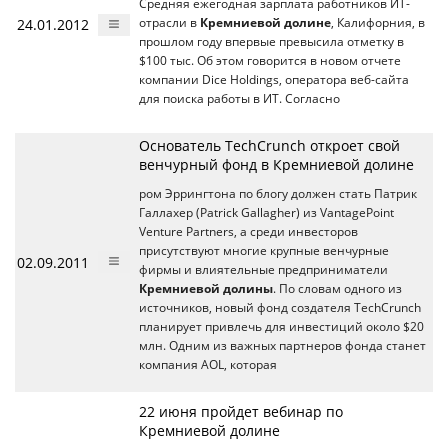
Средняя ежегодная зарплата работников ИТ-
24.01.2012
отрасли в
Кремниевой долине
, Калифорния, в
прошлом году впервые превысила отметку в
$100 тыс. Об этом говорится в новом отчете
компании Dice Holdings, оператора веб-сайта
для поиска работы в ИТ. Согласно
Основатель TechCrunch откроет свой
венчурный фонд в Кремниевой долине
ром Эррингтона по блогу должен стать Патрик
Галлахер (Patrick Gallagher) из VantagePoint
Venture Partners, а среди инвесторов
присутствуют многие крупные венчурные
02.09.2011
фирмы и влиятельные предприниматели
Кремниевой долины
. По словам одного из
источников, новый фонд создателя TechCrunch
планирует привлечь для инвестиций около $20
млн. Одним из важных партнеров фонда станет
компания AOL, которая
22 июня пройдет вебинар по
Кремниевой долине