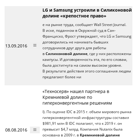
LG и Samsung устроили в Силиконовой
долине «крепостное право»
е на рынке труда, сообщает Wall Street Journal.
В иске, поданном в Окружной суд в Сан-
Франциско, Фрост утверждает, что LG и Samsung
договорились не нанимать бывших
13.09.2016
сотрудников друг друга для работы
в
Силиконовой долине
, где у них расположены
кампусы. И договоренность эта, по его словам,
была достигнута на самом высоком уровне.
В результате действия этого соглашения людям
предлагают более ни
«Техносерв» нашел партнера в
Кремниевой долине по
гиперконвергентным решениям
I). По оценке IDC в 2015 г. объем мирового рынка
гиперконвергентной инфраструктуры составил
$981,91 млн В IDC полагают, что к 2019 г. он
08.08.2016
превысит $4,7 млрд. Компания Nutanix была
основана в 2009 г. в
Кремниевой долине