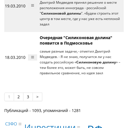
Дмитрий Медведев принял решение о месте
19.03.2010
расположения иннограда - российской
"
Силиконовой долины
". «Будем строить этот
центр в том месте, где у нас уже есть неплохой
задел
Очередная "Силиконовая долина"
появится в Подмосковье
самые разные задачи,- отметил Дмитрий
18.03.2010
Медведев. - Я не знаю, получится ли у нас
создать российскую «
Силиконовую долину
» –
тем более это, может быть, не совсем
правильное сравнение, но идея закл
1
2
3
>
Публикаций - 1093, упоминаний - 1281
СЗФО
Инвестиции