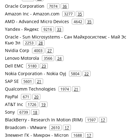
Oracle Corporation
7074
36
Amazon Inc - Amazon.com
3277
35
AMD - Advanced Micro Devices
4642
35
Yandex - Яндекс
9216
33
Oracle - Sun Microsystems - Сан Майкросистемс - Май Эс
Кью Эл
2253
28
Nvidia Corp
4003
27
Lenovo Motorola
3566
24
Dell EMC
5180
23
Nokia Corporation - Nokia Oyj
5804
22
SAP SE
5601
21
Qualcomm Technologies
1974
21
PayPal
671
20
AT&T Inc
1726
19
Sony
6739
18
BlackBerry - Research In Motion (RIM)
1597
17
Broadcom - VMware
2610
17
Элемент ГК - Микрон - Micron
1688
17