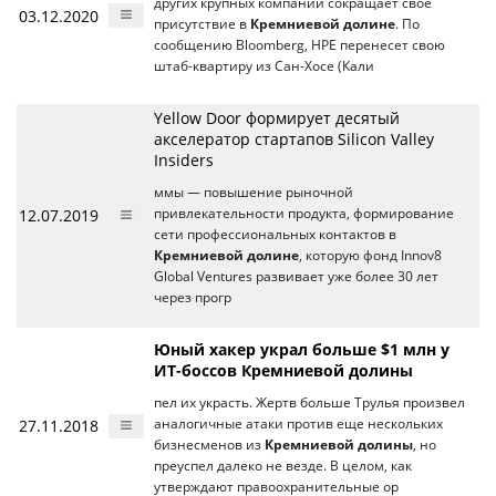
других крупных компаний сокращает свое
03.12.2020
присутствие в
Кремниевой долине
. По
сообщению Bloomberg, HPE перенесет свою
штаб-квартиру из Сан-Хосе (Кали
Yellow Door формирует десятый
акселератор стартапов Silicon Valley
Insiders
ммы — повышение рыночной
12.07.2019
привлекательности продукта, формирование
сети профессиональных контактов в
Кремниевой долине
, которую фонд Innov8
Global Ventures развивает уже более 30 лет
через прогр
Юный хакер украл больше $1 млн у
ИТ-боссов Кремниевой долины
пел их украсть. Жертв больше Трулья произвел
27.11.2018
аналогичные атаки против еще нескольких
бизнесменов из
Кремниевой долины
, но
преуспел далеко не везде. В целом, как
утверждают правоохранительные ор