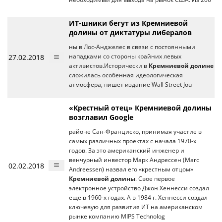
ИТ-шники бегут из Кремниевой
долины от диктатуры либералов
ны в Лос-Анджелес в связи с постоянными
27.02.2018
нападками со стороны крайних левых
активистов.Исторически в
Кремниевой долине
сложилась особенная идеологическая
атмосфера, пишет издание Wall Street Jou
«Крестный отец» Кремниевой долины
возглавил Google
районе Сан-Франциско, принимая участие в
самых различных проектах с начала 1970-х
годов. За это американский инженер и
венчурный инвестор Марк Андрессен (Marc
02.02.2018
Andreessen) назвал его «крестным отцом»
Кремниевой долины
. Свое первое
электронное устройство Джон Хеннесси создал
еще в 1960-х годах. А в 1984 г. Хеннесси создал
ключевую для развития ИТ на американском
рынке компанию MIPS Technolog