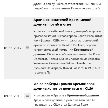
Долине
для лучшего соответствия нынешним
потребностям компании».Историческая штаб-
Архив основателей Кремниевой
долины погиб в огне
Утрата архиваЛесной пожар, который затронул
пригород Фаунтингров города Санта-Роза, штат
Калифорния, США, уничтожил исторический
архив основателей Hewlett-Packard, первой
01.11.2017
технологической компании
Кремниевой
долины
. Об этом сообщило издание The Press
Democrat. Напомним, компания была создана
Уильямом Хьюлеттом (William Hewlett) и
Дэвидом Паккардом (David Packard) в 1938 г., в
гараже в Па
Из-за победы Трампа Кремниевая
долина хочет отделиться от США
09.11.2016
Что говорят о Трампе в
Кремниевой долине
Кремниевая долина в ужасе от того, что 45
президентом США стал Дональд Трам