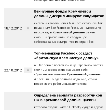
Венчурные фонды Кремниевой
долины дискриминируют кандидатов
системы, старающейся быть объективной. Так,
18.12.2012
по данным Sаn Francisco Press, менеджеры по
персоналу в
Кремниевой долине
менее
склонны приглашать на следующее
собеседование эмигрантов из стран Вос
Топ-менеджер Facebook создаст
«британскую Кремниевую долину»
al. Это зона в восточной и центральной частях
22.10.2012
столицы королевства называет себя
«британским ответом
Кремниевой долине
».
49-летняя Шилдс заявила изданию, что на
новое место работы выходит с янва
Определена зарплата разработчиков
ПО в Кремниевой долине. ЦИФРЫ
которого входят Twitter, LinkedIn, Zynga и другие