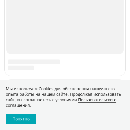
CNews
Соцсети
Об издании
Max
Реклама
VK
Вакансии
VK Видео
Контакты
Rutube
Telegram
Дзен
Быстрая подписка на новости
RSS
Мы используем Сookies для обеспечения наилучшего
Политика конфиденциальности
опыта работы на нашем сайте. Продолжая использовать
сайт, вы соглашаетесь с условиями
Пользовательского
Сообщить об ошибке
соглашения
.
Правовая информация
Понятно