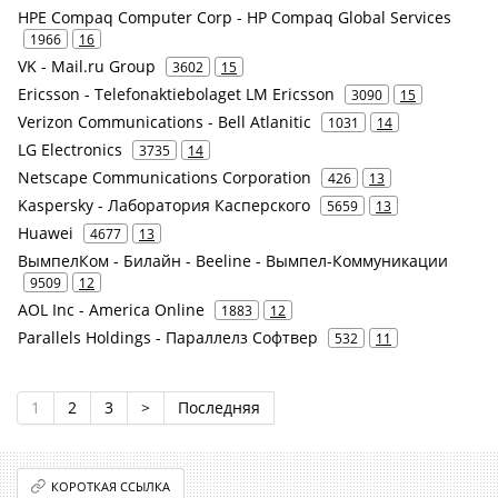
HPE Compaq Computer Corp - HP Compaq Global Services
1966
16
VK - Mail.ru Group
3602
15
Ericsson - Telefonaktiebolaget LM Ericsson
3090
15
Verizon Communications - Bell Atlanitic
1031
14
LG Electronics
3735
14
Netscape Communications Corporation
426
13
Kaspersky - Лаборатория Касперского
5659
13
Huawei
4677
13
ВымпелКом - Билайн - Beeline - Вымпел-Коммуникации
9509
12
AOL Inc - America Online
1883
12
Parallels Holdings - Параллелз Софтвер
532
11
1
2
3
>
Последняя
КОРОТКАЯ ССЫЛКА