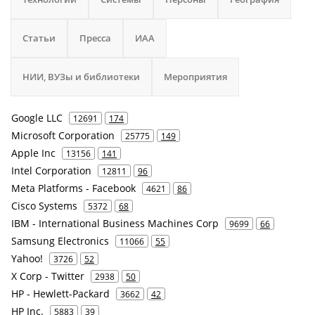
Статьи
Пресса
ИАА
НИИ, ВУЗы и библиотеки
Мероприятия
Google LLC
12691
174
Microsoft Corporation
25775
149
Apple Inc
13156
141
Intel Corporation
12811
96
Meta Platforms - Facebook
4621
86
Cisco Systems
5372
68
IBM - International Business Machines Corp
9699
66
Samsung Electronics
11066
55
Yahoo!
3726
52
X Corp - Twitter
2938
50
HP - Hewlett-Packard
3662
42
HP Inc.
5883
39