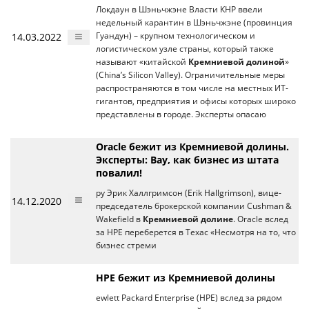
Локдаун в Шэньчжэне Власти КНР ввели
недельный карантин в Шэньчжэне (провинция
14.03.2022
Гуандун) – крупном технологическом и
логистическом узле страны, который также
называют «китайской
Кремниевой долиной
»
(China’s Silicon Valley). Ограничительные меры
распространяются в том числе на местных ИТ-
гигантов, предприятия и офисы которых широко
представлены в городе. Эксперты опасаю
Oracle бежит из Кремниевой долины.
Эксперты: Вау, как бизнес из штата
повалил!
ру Эрик Халлгримсон (Erik Hallgrimson), вице-
14.12.2020
председатель брокерской компании Cushman &
Wakefield в
Кремниевой долине
. Oracle вслед
за HPE переберется в Техас «Несмотря на то, что
бизнес стреми
HPE бежит из Кремниевой долины
ewlett Packard Enterprise (HPE) вслед за рядом