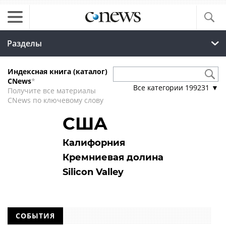
Разделы
Индексная книга (каталог)
CNews
*
Все категории
199231
▼
Получите все материалы
CNews по ключевому слову
США
Калифорния
Кремниевая долина
Silicon Valley
СОБЫТИЯ