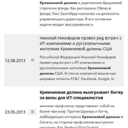
Кремниевой долине
и укреплению бриджевой
стратегии фонда. Как рассказали CNews в
фонде, Росс Хангебрук назначен на должность
управляющего директора. В его основные
задачи входит выстраивание и
Николай Никифоров провел ряд встреч с
ИТ-компаниями и русскоязычными
жителями Кремниевой долины США
Российской Федерации Николай Никифоров
12.08.2013
провел ряд встреч с ИТ-компаниями и
русскоязычными жителями
Кремниевой
долины
США. В список компаний вошли как
мировые гиганты AT&T, Facebook, Google, In
Кремниевая долина выигрывает битву
за визы для ИТ-специалистов
мнению профсоюза, представляет собой не
23.05.2013
более чем миф. Против Шумера и Хэтча,
лоббирующих интересы
Кремниевой долины
в
Сенате, на стороне профсоюзов выступили
сенаторы Дик Дербин (Dick Durbin)