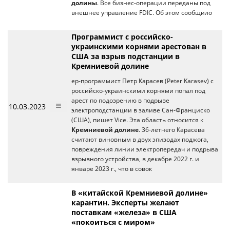
долины
. Все бизнес-операции переданы под
внешнее управление FDIC. Об этом сообщило
Программист с российско-
украинскими корнями арестован в
США за взрыв подстанции в
Кремниевой долине
ер-программист Петр Карасев (Peter Karasev) с
российско-украинскими корнями попал под
арест по подозрению в подрыве
10.03.2023
электроподстанции в заливе Сан-Франциско
(США), пишет Vice. Эта область относится к
Кремниевой долине
. 36-летнего Карасева
считают виновным в двух эпизодах поджога,
повреждения линии электропередач и подрыва
взрывного устройства, в декабре 2022 г. и
январе 2023 г., что в совок
В «китайской Кремниевой долине»
карантин. Эксперты желают
поставкам «железа» в США
«покоиться с миром»