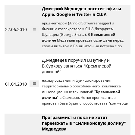
Дмитрий Медведев посетит офисы
Apple, Google и Twitter в США
арценеггером (Arnold Schwarzenegger) и
22.06.2010
бывшим госсекретарем США Джорджем
Шульцем (George Shultz). В
Кремниевой
долине
Медведев проведет один день перед
своим визитом в Вашингтон на встречу с пр
Д.Медведев поручил В.Путину и
В.Суркову заняться "Кремниевой
долиной"
ежиму создания и функционирования
01.04.2010
территориально обособленного" комплекса
инновационных технологий "
Кремниевой
долины
" в Сколково. Четко прописанная
правовая база будет способствовать "коммерци
Программисты пока не хотят
переезжать в "Силиконовую долину"
Медведева