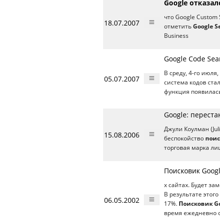
Google отказал
что Google Custom 
18.07.2007
отметить
Google S
Business
Google Code Sea
В среду, 4-го июл
05.07.2007
система кодов ста
функция появилась
Google: переста
Джули Коулман (Jul
15.08.2006
беспокойство
поис
торговая марка л
Поисковик Googl
х сайтах. Будет за
В результате этого
06.05.2002
17%.
Поисковик G
время ежедневно о