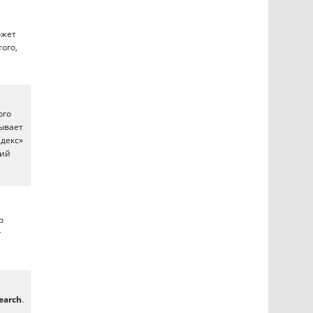
ожет
того,
ого
зывает
ндекс»
сий
о
т
earch
.