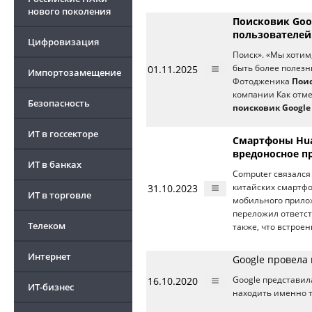
нового поколения
Поисковик Goog
пользователей.
Цифровизация
Поиск». «Мы хотим
01.11.2025
быть более полезн
Импортозамещение
Фотодженика
Поис
компании Как отмеч
Безопасность
поисковик Google
ИТ в госсекторе
Смартфоны Huaw
вредоносное п
ИТ в банках
Computer связался
31.10.2023
китайских смартф
ИТ в торговле
мобильного прил
переложил ответст
Телеком
также, что встроен
Интернет
Google провела
16.10.2020
Google представи
ИТ-бизнес
находить именно т