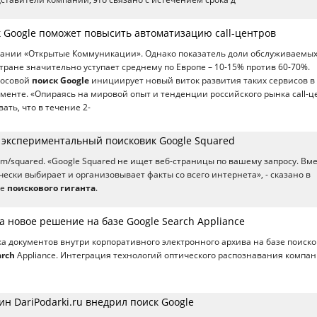
к Google поможет повысить автоматизацию call-центров
мпании «Открытые Коммуникации». Однако показатель доли обслуживаемы
тране значительно уступает среднему по Европе – 10-15% против 60-70%.
лосовой
поиск Google
инициирует новый виток развития таких сервисов в
менте. «Опираясь на мировой опыт и тенденции российского рынка call-ц
ать, что в течение 2-
л экспериментальный поисковик Google Squared
om/squared. «Google Squared не ищет веб-страницы по вашему запросу. Вм
чески выбирает и организовывает факты со всего интернета», - сказано в
ге
поискового гиганта
.
 новое решение на базе Google Search Appliance
а документов внутри корпоративного электронного архива на базе поиско
arch
Appliance. Интеграция технологий оптического распознавания компа
н DariPodarki.ru внедрил поиск Google