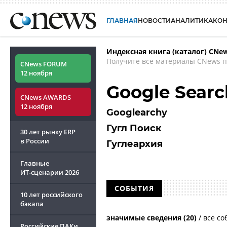
ГЛАВНАЯ
НОВОСТИ
АНАЛИТИКА
КО
Индексная книга (каталог) CNe
Получите все материалы CNews п
CNews FORUM
12 ноября
Google Searc
CNews AWARDS
12 ноября
Googlearchy
Гугл Поиск
30 лет рынку ERP
в России
Гуглеархия
Главные
ИТ-сценарии
2026
СОБЫТИЯ
10 лет российского
бэкапа
значимые сведения (20)
/
все со
Российские ПАКи