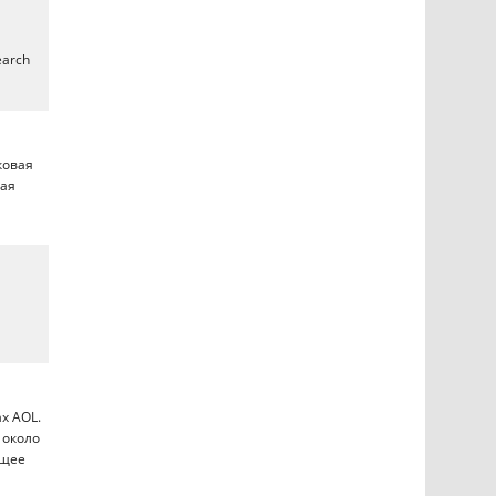
earch
ковая
вая
х AOL.
 около
ящее