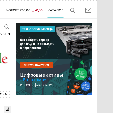
MOEXIT
1796,06
-0,36
КАТАЛОГ
ТЕХНОЛОГИЯ МЕСЯЦА
9231
▼
Как выбрать сервер
для ЦОД и не прогадать
в перспективе
CNEWS ANALYTICS
Цифровые активы
«Росатома».
Инфографика CNews
s.ru