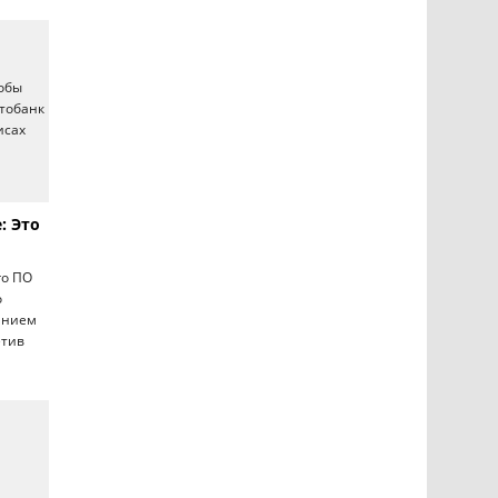
тобы
отобанк
исах
: Это
го ПО
о
данием
етив