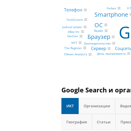
U.
Forbes
Телефон
Smartphone
TechCrunch
ОС
G
Judicial power
Reddit
eBay Inc
Браузер
Gartner
NYT
Законодательство
Сервер
Соцсет
The Register
День программиста
CNews Analytics
Google Search и орг
ИКТ
Организации
Ведо
География
Статьи
Прес