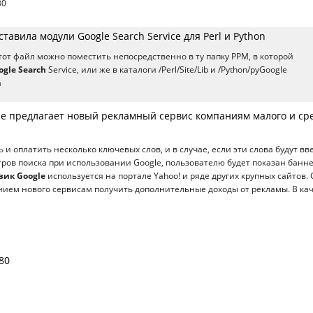
30
ставила модули Google Search Service для Perl и Python
этот файл можно поместить непосредственно в ту папку РРМ, в которой
ogle Search
Service, или же в каталоги /Perl/Site/Lib и /Python/pyGoogle
а
le предлагает новый рекламный сервис компаниям малого и ср
 и оплатить несколько ключевых слов, и в случае, если эти слова будут в
тров поиска при использовании Google, пользователю будет показан банне
вик Google
используется на портале Yahoo! и ряде других крупных сайтов. 
нием нового сервисам получить дополнительные доходы от рекламы. В ка
80