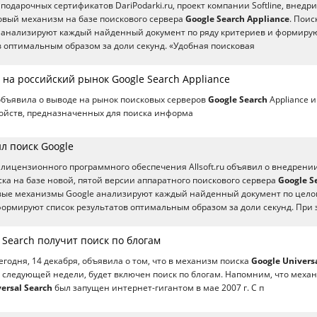
одарочных сертификатов DariPodarki.ru, проект компании Softline, внедри
овый механизм на базе поискового сервера
Google Search Appliance
. Пои
 анализируют каждый найденный документ по ряду критериев и формиру
в оптимальным образом за доли секунд. «Удобная поисковая
т на российский рынок Google Search Appliance
 объявила о выводе на рынок поисковых серверов
Google Search
Appliance и
тройств, предназначенных для поиска информа
ил поиск Google
лицензионного программного обеспечения Allsoft.ru объявил о внедрени
оиска на базе новой, пятой версии аппаратного поискового сервера
Google S
овые механизмы Google анализируют каждый найденный документ по цело
формируют список результатов оптимальным образом за доли секунд. При 
l Search получит поиск по блогам
егодня, 14 декабря, объявила о том, что в механизм поиска
Google Univers
о следующей недели, будет включен поиск по блогам. Напомним, что меха
ersal Search
был запущен интернет-гигантом в мае 2007 г. С п