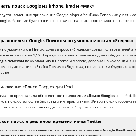
гнать поиск Google из iPhone, iPad и «мак»
едустановленные приложения Google Maps и YouTube. Теперь их участь м
oogle
. Решение будет зависеть от качества поискового движка, а также от 
x разошелся с Google. Поиском по умолчанию стал «Яндекс»
 по умолчанию в Firefox, доля запросов «Яндекса» среди пользователей эт
ась всего лишь на 1,5%. Гораздо большее влияние на долю «Яндекса» ока
ogle поиском
по умолчанию в Chrome и Android, добавили в компании. «Я
ком по умолчанию в Firefox Помимо «Яндекса», пользователи будущих вер
языке
иложение «Поиск Google» для iPad
недавно представила обновленное приложение «
Поиск Google
» для iPad. П
ков, поиск стал более быстрым и интерактивным. Живой поиск отображае
 того, как пользователь вводит запрос. «Результаты поиска по
свой поиск в реальном времени из-за Twitter
тключила свой поисковый сервис в реальном времени -
Google Realtime S
ставители компании, это связано с истечением срока д