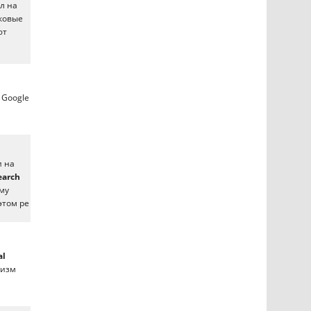
л на
сковые
ют
 Google
и на
earch
му
этом ре
al
низм