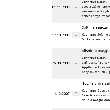
Интернет-магазин п
01.11.2008
своем сайте поиск
механизмы Google
список результато
Softline выводи
17.10.2008
Компания Softline
Mini – сетевых ус
Allsoft.ru внедр
Интернет-магазин 
25.08.2008
сайте allsoft.ru п
Appliance
. Поиск
ряду критериев и 
Google Universa
Компания Google с
14.12.2007
Search
, начиная с
поиска
Google Univ