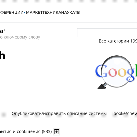
НФЕРЕНЦИИ
МАРКЕТ
ТЕХНИКА
НАУКА
ТВ
ws
*
о ключевому слову
Все категории
19
h
Опубликовать/исправить описание системы —
book@cnew
бытия и сообщения (533)