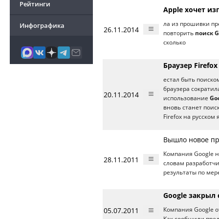
Рейтинги
Apple хочет из
ла из прошивки пр
Инфографика
26.11.2014
повторить
поиск G
сколько
Браузер Firefo
естал быть поиском
браузера сократил
20.11.2014
использование
Go
вновь станет поис
Firefox на русском 
Вышло новое пр
Компания Google 
28.11.2011
словам разработчи
результаты по мере
Google закрыл 
05.07.2011
Компания Google о
Как сообщили пред