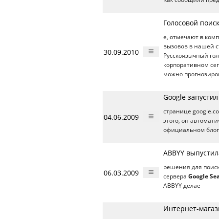
Голосовой поис
е, отмечают в ко
вызовов в нашей с
30.09.2010
Русскоязычный го
корпоративном сег
можно прогнозиров
Google запусти
странице google.c
04.06.2009
этого, он автомати
официальном бло
ABBYY выпустила
решения для поиск
06.03.2009
сервера
Google Se
ABBYY делае
Интернет-магази