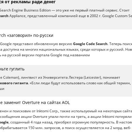
ся от рекламы ради денег
Search Engine Business Edition — это уже не первый платный сервис. Стоит
earch
Appliance, представленный компанией еще в 2002 г. Google Custom S
rch «заговорил» по-русски
я, Google представил обновленную версию
Google Code Search
. Теперь поис
ла доступна на многих национальных языках, среди которых и русский. Но
 на русской версии портала Google под названием
ньте гуглить
ie Coleman), лингвист из Университета Лестера (Leicester), понимает
кового гиганта
. «Если люди будут использовать слово как общий термин,
иши
e заменит Overture на сайтах AOL
менен и поисковик от Inktomi Corp., также используемый на некоторых сайта
 сообщения акции Overture упали почти на треть, а акции Inktomi потеряли
oogle
, cозданный 4 года назад, приобрел огромную популярность. В насто
брабатывается 150 млн. запросов, а поиск осуществляется на 2 млрд. веб-