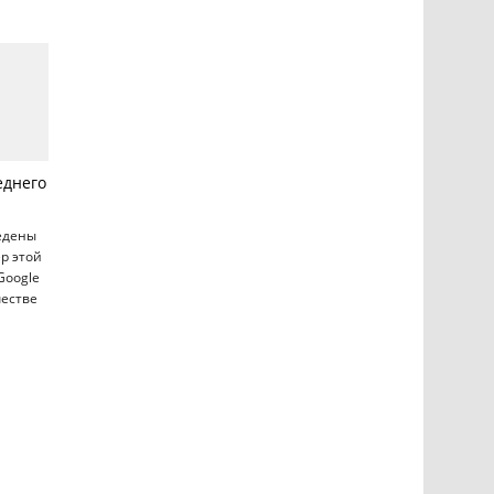
еднего
ведены
р этой
Google
честве