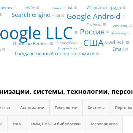
ИТ-рынок труда
ФАС РФ
IDC
Лента
S. POTUS
Search engine
Google Android
IOI
oogle LLC
The Verge
Dow Jones
Россия
Bloomberg
США
AdTech
Thomson Reuters
Образование
Jurisprudence
ь
Email
Государственный сектор экономики
анизации, системы, технологии, персо
мства
Ассоциации
Технологии
Системы
Персоны
са
ИАА
НИИ, ВУЗы и библиотеки
Мероприятия