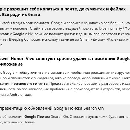
le разрешит себе копаться в почте, документах и файлах
 Все ради их блага
, чтобы люди могли помогать Google и сервисам узнавать о вас больше, ч
ыми», – поясняет Стайн в разговоре с ведущей подкаста. © bennymarty / Ф
ковик Google
в ИИ-режиме получит доступ к данным пользователя в серв
ает Bleeping Computer, используя данные из Gmail, «Диска», «Календаря»,
в
ei, Honor, Vivo советуют срочно удалить поисковик Google
риложение
 с Google, чтобы уточнить, не связана ли необычная реакция антивирусно
онов и планшетов с выходом одного из последних обновлений фирменног
ожения
поискового гиганта
. Представитель корпорации в разговоре с из
венность за возникновение проблемы на производителей устройств, отм
ная в Android-гадж
 презентацию обновлений Google Поиска Search On
ла обновления
Google Поиска
Search On. С новыми функциями будет легче
о, что нужно. Новые