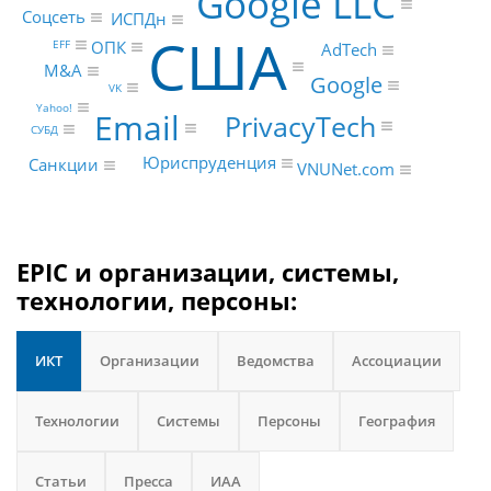
Google LLC
Соцсеть
ИСПДн
США
ОПК
EFF
AdTech
M&A
Google
VK
Yahoo!
Email
PrivacyTech
СУБД
Юриспруденция
Санкции
VNUNet.com
EPIC и организации, системы,
технологии, персоны:
ИКТ
Организации
Ведомства
Ассоциации
Технологии
Системы
Персоны
География
Статьи
Пресса
ИАА