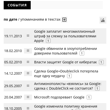
СОБЫТИЯ
по дате
/
упоминаниям в текстах
Google заплатит многомиллионный
19.11.2013
штраф за слежку за пользователями
Apple
1
Google обвинили в злоупотреблении
18.02.2010
доверием пользователей
1
05.02.2010
Власти защитят Google от кибератак
1
Сделка Google+Doubleclick потерпела
14.12.2007
еще одну неудачу
1
Антимонополисты «взялись» за Google:
29.05.2007
сделка с DoubleClick не состоится?
1
20.04.2007
Microsoft подозревает Google
1
Google изменила политику хранения
18.10.2005