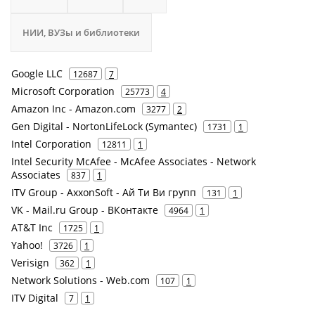
НИИ, ВУЗы и библиотеки
Google LLC
12687
7
Microsoft Corporation
25773
4
Amazon Inc - Amazon.com
3277
2
Gen Digital - NortonLifeLock (Symantec)
1731
1
Intel Corporation
12811
1
Intel Security McAfee - McAfee Associates - Network
Associates
837
1
ITV Group - AxxonSoft - Ай Ти Ви групп
131
1
VK - Mail.ru Group - ВКонтакте
4964
1
AT&T Inc
1725
1
Yahoo!
3726
1
Verisign
362
1
Network Solutions - Web.com
107
1
ITV Digital
7
1