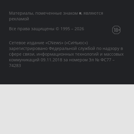
Материалы, помеченные знаком ■, являются
рекламой
Все права защищены © 1995 – 2026
Сетевое издание «CNews» («СиНьюс»)
зарегистрировано Федеральной службой по надзору в
сфере связи, информационных технологий и массовых
коммуникаций 09.11.2018 за номером Эл № ФС77 –
74283