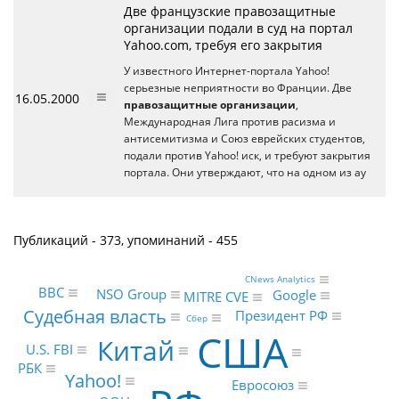
Две французские правозащитные
организации подали в суд на портал
Yahoo.com, требуя его закрытия
У известного Интернет-портала Yahoo!
серьезные неприятности во Франции. Две
16.05.2000
правозащитные организации
,
Международная Лига против расизма и
антисемитизма и Союз еврейских студентов,
подали против Yahoo! иск, и требуют закрытия
портала. Они утверждают, что на одном из ау
Публикаций - 373, упоминаний - 455
CNews Analytics
BBC
NSO Group
Google
MITRE CVE
Судебная власть
Президент РФ
Сбер
США
Китай
U.S. FBI
РБК
Yahoo!
Евросоюз