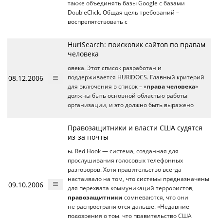
также объединять базы Google с базами
DoubleClick. Общая цель требований –
воспрепятствовать с
HuriSearch: поисковик сайтов по правам
человека
овека. Этот список разработан и
08.12.2006
поддерживается HURIDOCS. Главный критерий
для включения в список – «
права человека
»
должны быть основной областью работы
организации, и это должно быть выражено
Правозащитники и власти США судятся
из-за почты
ы. Red Hook — система, созданная для
прослушивания голосовых телефонных
разговоров. Хотя правительство всегда
настаивало на том, что системы предназначены
09.10.2006
для перехвата коммуникаций террористов,
правозащитники
сомневаются, что они
не распространяются дальше. «Недавние
подозрения о том, что правительство США