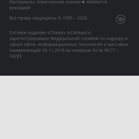
Материалы, помеченные знаком ■, являются
рекламой
Все права защищены © 1995 – 2026
Сетевое издание «CNews» («СиНьюс»)
зарегистрировано Федеральной службой по надзору в
сфере связи, информационных технологий и массовых
коммуникаций 09.11.2018 за номером Эл № ФС77 –
74283