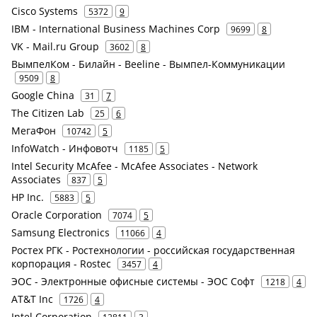
Cisco Systems
5372
9
IBM - International Business Machines Corp
9699
8
VK - Mail.ru Group
3602
8
ВымпелКом - Билайн - Beeline - Вымпел-Коммуникации
9509
8
Google China
31
7
The Citizen Lab
25
6
МегаФон
10742
5
InfoWatch - Инфовотч
1185
5
Intel Security McAfee - McAfee Associates - Network
Associates
837
5
HP Inc.
5883
5
Oracle Corporation
7074
5
Samsung Electronics
11066
4
Ростех РГК - Ростехнологии - российская государственная
корпорация - Rostec
3457
4
ЭОС - Электронные офисные системы - ЭОС Софт
1218
4
AT&T Inc
1726
4
Intel Corporation