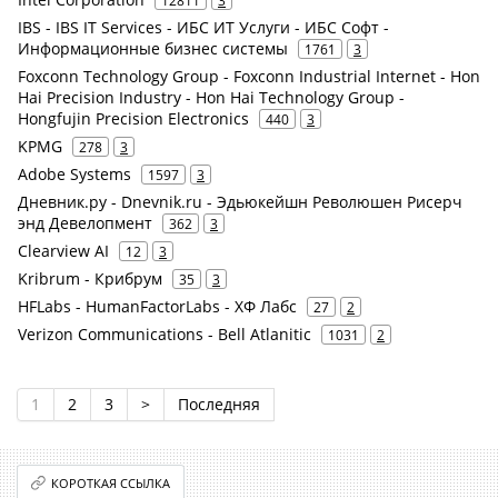
12811
3
IBS - IBS IT Services - ИБС ИТ Услуги - ИБС Софт -
Информационные бизнес системы
1761
3
Foxconn Technology Group - Foxconn Industrial Internet - Hon
Hai Precision Industry - Hon Hai Technology Group -
Hongfujin Precision Electronics
440
3
KPMG
278
3
Adobe Systems
1597
3
Дневник.ру - Dnevnik.ru - Эдьюкейшн Революшен Рисерч
энд Девелопмент
362
3
Clearview AI
12
3
Kribrum - Крибрум
35
3
HFLabs - HumanFactorLabs - ХФ Лабс
27
2
Verizon Communications - Bell Atlanitic
1031
2
1
2
3
>
Последняя
КОРОТКАЯ ССЫЛКА