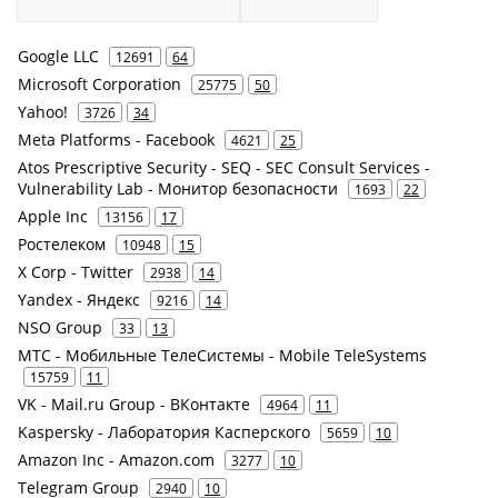
Google LLC
12691
64
Microsoft Corporation
25775
50
Yahoo!
3726
34
Meta Platforms - Facebook
4621
25
Atos Prescriptive Security - SEQ - SEC Consult Services -
Vulnerability Lab - Монитор безопасности
1693
22
Apple Inc
13156
17
Ростелеком
10948
15
X Corp - Twitter
2938
14
Yandex - Яндекс
9216
14
NSO Group
33
13
МТС - Мобильные ТелеСистемы - Mobile TeleSystems
15759
11
VK - Mail.ru Group - ВКонтакте
4964
11
Kaspersky - Лаборатория Касперского
5659
10
Amazon Inc - Amazon.com
3277
10
Telegram Group
2940
10