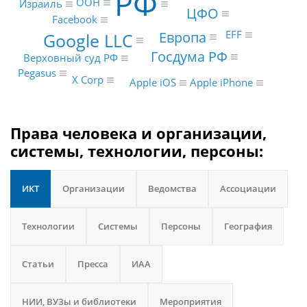
РФ
ООН
Израиль
ЦФО
Facebook
EFF
Европа
Google LLC
Госдума РФ
Верховный суд РФ
Pegasus
X Corp
Apple iPhone
Apple iOS
Права человека и организации,
системы, технологии, персоны:
ИКТ
Организации
Ведомства
Ассоциации
Технологии
Системы
Персоны
География
Статьи
Пресса
ИАА
НИИ, ВУЗы и библиотеки
Мероприятия