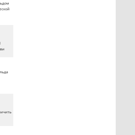
льдом
еской
d
тви
альда
личить