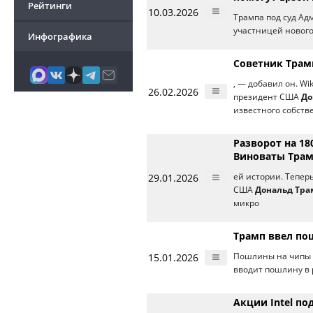
Рейтинги
10.03.2026
Трампа под суд А
участницей новог
Инфографика
Советник Трамп
, — добавил он. W
26.02.2026
президент США
До
известного собств
Разворот на 18
Виноваты Трам
29.01.2026
ей истории. Теперь
США
Дональд Тра
микро
Трамп ввел по
15.01.2026
Пошлины на чипы 
вводит пошлину в 
Акции Intel по