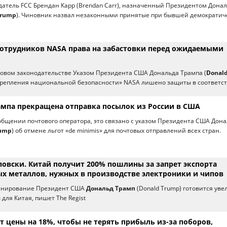
датель FCC Брендан Карр (Brendan Carr), назначенный Президентом Дона
Trump
). Чиновник назвал незаконными принятые при бывшей демократич
отрудников NASA права на забастовки перед ожидаемыми
овом законодательстве Указом Президента США Дональда Трампа (
Donal
укрепления национальной безопасности» NASA лишено защиты в соответс
рампа прекращена отправка посылок из России в США
ообщении почтового оператора, это связано с указом Президента США Дон
rump
) об отмене льгот «de minimis» для почтовых отправлений всех стран.
повски. Китай получит 200% пошлины за запрет экспорта
х металлов, нужных в производстве электроники и чипов
инирование Президент США
Дональд Трамп
(Donald Trump) готовится уве
для Китая, пишет The Regist
т цены на 18%, чтобы не терять прибыль из-за поборов,