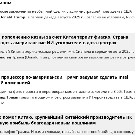
ампом
 после заключения необычной сделки c администрацией президента США
Donald Trump
) в первой декаде августа 2025 г. Согласно ее условиям, Nvidia
 пополнению казны за счет Китая терпит фиаско. Страна
ещать американские ИИ-ускорители в дата-центрах
телей Китая американскими решениями. Сначала в середине лета 2025 г.
нальд Трамп
(Donald Trump) отменил свой же январский запрет на отгруз
процессор по-американски. Трамп задумал сделать Intel
ой компанией
ции на фоне новости о переговорах моментально взлетели на 8,5%. Трамп
льд Трамп
грезит о мощном и быстром развитии ИТ-производства в США, 
вые
о помог Китаю. Крупнейший китайский производитель ПК
мную прибыль благодаря новым пошлинам
тарифов Трампа. Иными словами, новый этап торговой войны, к которому