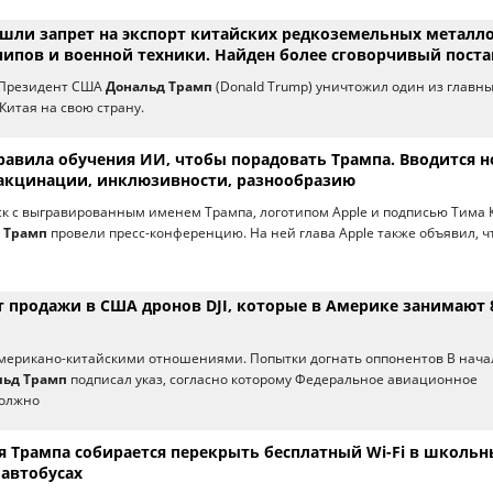
шли запрет на экспорт китайских редкоземельных металло
чипов и военной техники. Найден более сговорчивый пост
 Президент США
Дональд Трамп
(Donald Trump) уничтожил один из главн
Китая на свою страну.
равила обучения ИИ, чтобы порадовать Трампа. Вводится н
акцинации, инклюзивности, разнообразию
к с выгравированным именем Трампа, логотипом Apple и подписью Тима К
 Трамп
провели пресс-конференцию. На ней глава Apple также объявил, ч
т продажи в США дронов DJI, которые в Америке занимают
американо-китайскими отношениями. Попытки догнать оппонентов В нача
льд Трамп
подписал указ, согласно которому Федеральное авиационное
должно
 Трампа собирается перекрыть бесплатный Wi-Fi в школьн
 автобусах