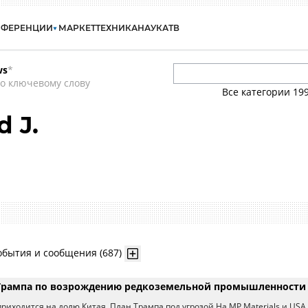
НФЕРЕНЦИИ
МАРКЕТ
ТЕХНИКА
НАУКА
ТВ
ws
*
о ключевому слову
Все категории
19
 J.
обытия и сообщения (687)
 Трампа по возрождению редкоземельной промышленности
риходится на долю Китая. План Трампа под угрозой На MP Materials и USA