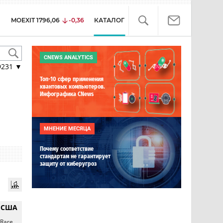
MOEXIT
1796,06
-0,36
КАТАЛОГ
CNEWS ANALYTICS
9231
▼
Топ-10 сфер применения
квантовых компьютеров.
Инфографика CNews
МНЕНИЕ МЕСЯЦА
Почему соответствие
стандартам не гарантирует
защиту от киберугроз
 США
 Rare