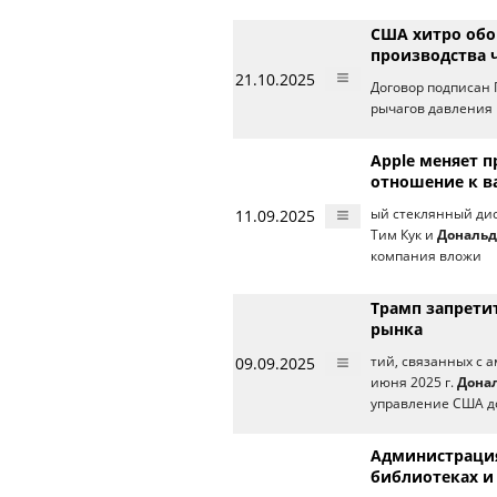
США хитро обо
производства 
21.10.2025
Договор подписан
рычагов давления 
Apple меняет п
отношение к в
11.09.2025
ый стеклянный дис
Тим Кук и
Дональд
компания вложи
Трамп запрети
рынка
09.09.2025
тий, связанных с 
июня 2025 г.
Дона
управление США 
Администрация
библиотеках и