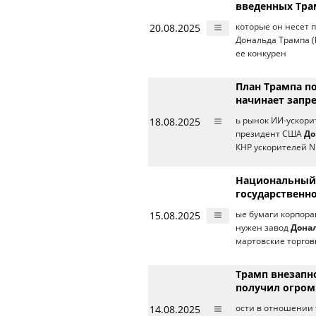
введенных Тр
20.08.2025
которые он несет
Дональда Трампа (
ее конкурен
План Трампа по
начинает запр
18.08.2025
ь рынок ИИ-ускори
президент США
До
КНР ускорителей N
Национальный 
государственн
15.08.2025
ые бумаги корпора
нужен завод
Дона
мартовские торго
Трамп внезапн
получил огро
14.08.2025
ости в отношении 