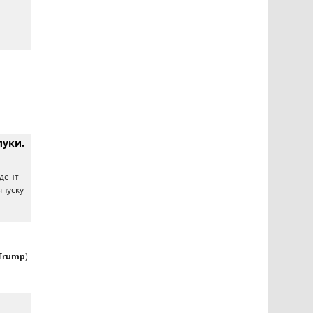
й
луки.
идент
ыпуску
 Trump
)