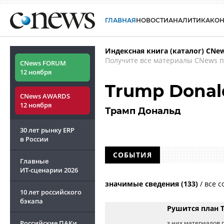
ГЛАВНАЯ
НОВОСТИ
АНАЛИТИКА
КО
Индексная книга (каталог) CNe
Получите все материалы CNews п
CNews FORUM
12 ноября
Trump Donald
CNews AWARDS
12 ноября
Трамп Дональд
30 лет рынку ERP
в России
СОБЫТИЯ
Главные
ИТ-сценарии
2026
значимые сведения (133)
/
все с
10 лет российского
бэкапа
Рушится план
Российские ПАКи
з них материалов п