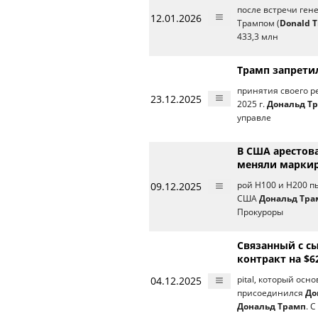
после встречи ген
12.01.2026
Трампом (
Donald 
433,3 млн
Трамп запрети
принятия своего р
23.12.2025
2025 г.
Дональд Т
управле
В США арестов
меняли маркир
09.12.2025
рой H100 и H200 п
США
Дональд Тра
Прокуроры
Связанный с с
контракт на $
04.12.2025
pital, который осн
присоединился
До
Дональд Трамп
. С