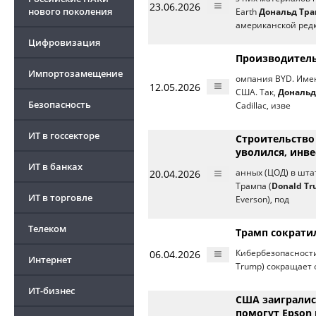
23.06.2026
нового поколения
Earth
Дональд Тр
американской ред
Цифровизация
Производитель
Импортозамещение
омпания BYD. Имен
12.05.2026
США. Так,
Дональд
Безопасность
Cadillac, изве
ИТ в госсекторе
Строительство
уволился, инв
ИТ в банках
20.04.2026
анных (ЦОД) в шта
Трампа (
Donald T
ИТ в торговле
Everson), под
Телеком
Трамп сократи
06.04.2026
Кибербезопаснос
Интернет
Trump) сокращает 
ИТ-бизнес
США заигралис
помогут Epson 