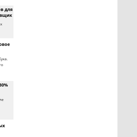
в для
авщик
ых
овое
ука.
то
 80%
ле
ых