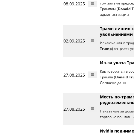
08.09.2025
том заявил предсе
Трампом (
Donald 
администрации
Трамп лишил с
увольнениями
02.09.2025
Исключения в труд
Trump
) «в целях 
Из-за указа Т
Как говорится в с
27.08.2025
Трампа (
Donald T
Согласно данн
Месть по-трам
редкоземельны
27.08.2025
Наказание за дом
торговые пошлины 
Nvidia подниме