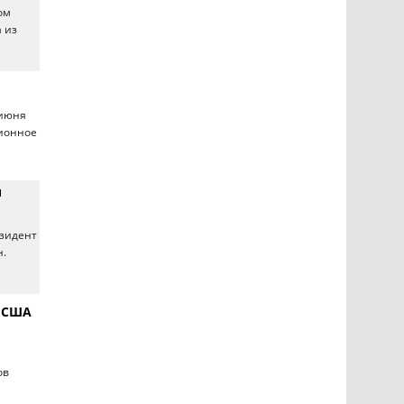
ом
а из
 июня
ционное
и
езидент
н.
и США
ов