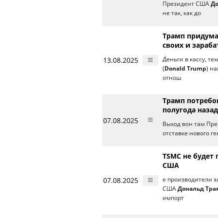
Президент США
До
не так, как до
Трамп придума
своих и зараб
13.08.2025
Деньги в кассу, т
(
Donald Trump
) н
отнош
Трамп потребо
полугода назад
07.08.2025
Выход вон там Пр
отставке нового г
TSMC не будет
США
07.08.2025
е производители эл
США
Дональд Тра
импорт