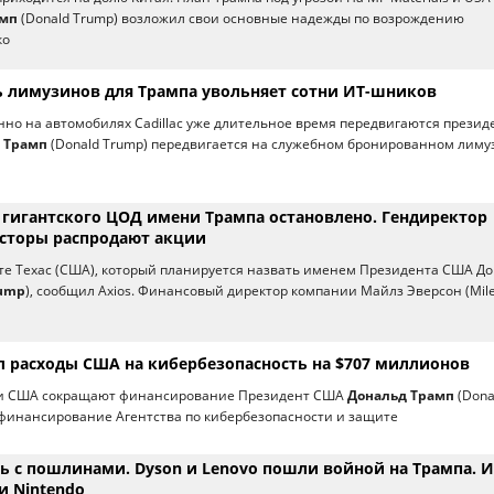
амп
(Donald Trump) возложил свои основные надежды по возрождению
ко
 лимузинов для Трампа увольняет сотни ИТ-шников
но на автомобилях Cadillac уже длительное время передвигаются презид
 Трамп
(Donald Trump) передвигается на служебном бронированном лиму
 гигантского ЦОД имени Трампа остановлено. Гендиректор
есторы распродают акции
те Техас (США), который планируется назвать именем Президента США Д
rump
), сообщил Axios. Финансовый директор компании Майлз Эверсон (Mil
л расходы США на кибербезопасность на $707 миллионов
ти США сокращают финансирование Президент США
Дональд Трамп
(Dona
финансирование Агентства по кибербезопасности и защите
ь с пошлинами. Dyson и Lenovo пошли войной на Трампа. 
и Nintendo