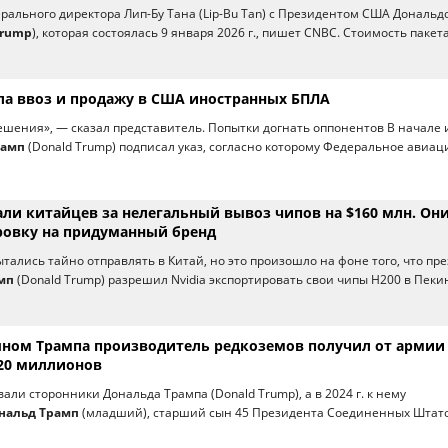
ерального директора Лип-Бу Тана (Lip-Bu Tan) с Президентом США Дональд
Trump
), которая состоялась 9 января 2026 г., пишет CNBC. Стоимость пакет
ла ввоз и продажу в США иностранных БПЛА
ешения», — сказал представитель. Попытки догнать оппонентов В начале
рамп
(Donald Trump) подписал указ, согласно которому Федеральное авиа
али китайцев за нелегальный вывоз чипов на $160 млн. Он
овку на придуманный бренд
ытались тайно отправлять в Китай, но это произошло на фоне того, что пр
мп
(Donald Trump) разрешил Nvidia экспортировать свои чипы H200 в Пеки
ыном Трампа производитель редкоземов получил от арми
620 миллионов
овали сторонники Дональда Трампа (Donald Trump), а в 2024 г. к нему
нальд Трамп
(младший), старший сын 45 Президента Соединенных Штат