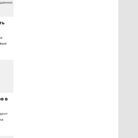
ершенно
ть
па
овые
ов в
идент
на