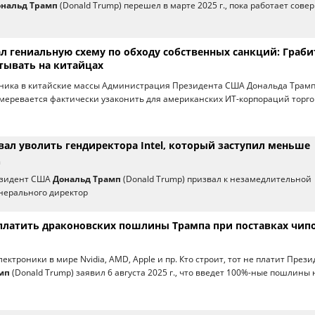
нальд Трамп
(Donald Trump) перешел в марте 2025 г., пока работает сов
л гениальную схему по обходу собственных санкций: Граби
атывать на китайцах
ехника в китайские массы Администрация Президента США Дональда Трам
амеревается фактически узаконить для американских ИТ-корпораций торг
вал уволить гендиректора Intel, который заступил меньше
езидент США
Дональд Трамп
(Donald Trump) призвал к незамедлительной
енерального директор
 платить драконовских пошлины Трампа при поставках чип
ектроники в мире Nvidia, AMD, Apple и пр. Кто строит, тот не платит През
мп
(Donald Trump) заявил 6 августа 2025 г., что введет 100%-ные пошлины 