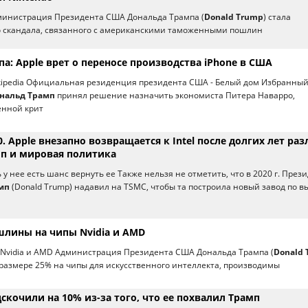
дминистрация Президента США Дональда Трампа (
Donald Trump
) стала
о скандала, связанного с американскими таможенными пошлин
а: Apple врет о переносе производства iPhone в США
ikipedia Официальная резиденция президента США - Белый дом Избранны
нальд Трамп
принял решение назначить экономиста Питера Наварро,
енной крит
0. Apple внезапно возвращается к Intel после долгих лет раз
п и мировая политика
 у нее есть шанс вернуть ее Также нельзя не отметить, что в 2020 г. През
мп
(Donald Trump) надавил на TSMC, чтобы та построила новый завод по в
шлины на чипы Nvidia и AMD
Nvidia и AMD Администрация Президента США Дональда Трампа (
Donald
размере 25% на чипы для искусственного интеллекта, производимы
дскочили на 10% из-за того, что ее похвалил Трамп