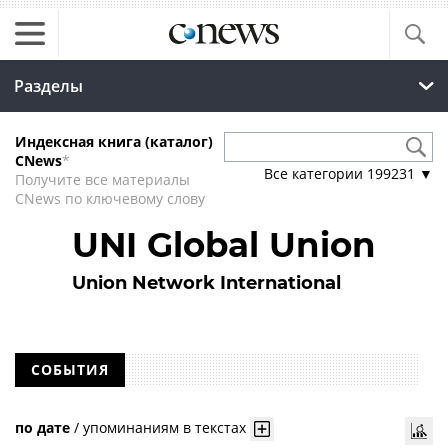
Разделы
Индексная книга (каталог)
CNews
*
Все категории
199231
▼
Получите все материалы
CNews по ключевому слову
UNI Global Union
Union Network International
СОБЫТИЯ
по дате
/
упоминаниям в текстах