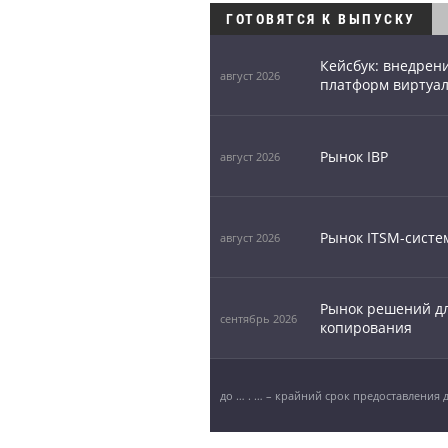
ГОТОВЯТСЯ К ВЫПУСКУ
Кейсбук: внедрен
август 2026
платформ виртуа
Рынок IBP
август 2026
Рынок ITSM-систе
август 2026
Рынок решений дл
сентябрь 2026
копирования
до … . … – крайний срок предоставления 