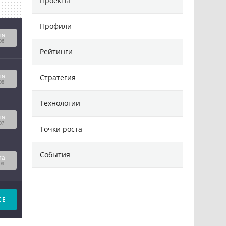
Проекты
Профили
та
06
Рейтинги
Стратегия
та
08
Технологии
та
07
Точки роста
События
та
09
СЕ