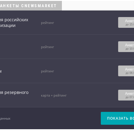
АНКЕТЫ CNEWSMARKET
ия российских
Анке
рейтинг
лизации
до 15.
Анке
рейтинг
до 10.
Анке
м
рейтинг
до 06.
я резервного
Анке
карта + рейтинг
до 07.
ПОКАЗАТЬ В
данных