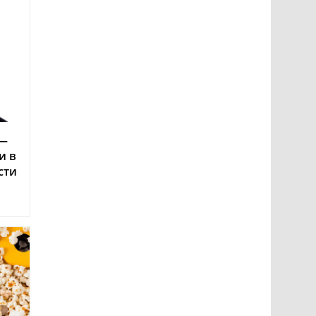
 —
и в
сти