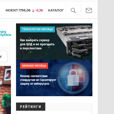
MOEXIT
1796,06
-0,36
КАТАЛОГ
ТЕХНОЛОГИЯ МЕСЯЦА
Как выбрать сервер
для ЦОД и не прогадать
в перспективе
У
МНЕНИЕ МЕСЯЦА
Почему соответствие
стандартам не гарантирует
защиту от киберугроз
РЕЙТИНГИ