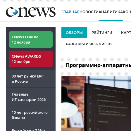
ГЛАВНАЯ
НОВОСТИ
АНАЛИТИКА
КО
ОБЗОРЫ
РЕЙТИНГИ
КАР
CNews FORUM
12 ноября
РАЗБОРЫ И ЧЕК-ЛИСТЫ
CNews AWARDS
12 ноября
Программно-аппаратны
30 лет рынку ERP
в России
Главные
ИТ-сценарии
2026
10 лет российского
бэкапа
Российские ПАКи