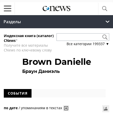
Разделы
Индексная книга (каталог)
CNews
*
Все категории
199337
▼
Получите все материалы
CNews по ключевому слову
Brown Danielle
Браун Даниэль
СОБЫТИЯ
по дате
/
упоминаниям в текстах