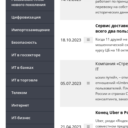
работает по прин
нового поколения
перевозку на собс
исторических дан
Цифровизация
Сервис достав
Импортозамещение
всего два поль
18.10.2023
Когда 11 друзей н
Безопасность
мошеннической схе
курсу ЦБ на 18 октя
ИТ в госсекторе
Компания «Стрек
ИТ в банках
IT
ьских путей», – о
ИТ в торговле
05.07.2023
отношений «Umbrel
пользователей. П
Телеком
России и странах С
консалтинга, зака
Интернет
Конец Uber в Р
ИТ-бизнес
Uber, уходи «Янде
21.04.2023
совместном предпр