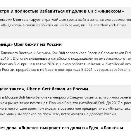
стро и полностью избавиться от доли в СП с «Яндексом»
дексом»
Uber
планирует в кратчайшие сроки выйти из капитала совместно
 «Яндексом» в связи с событиями на Украине, пишет The New York Times.
ийца» Uber бежит из России
 Ближнего Востока и Африки. Как Didi завоевывал Россию Сервис такси Did
В 2016 г. Didi стал владельцем китайского подразделения американского та
В Россию Didi пришел летом 2020 г., начав работать в Казани. Китайский аг
из России, проработав в ней всего полтора года В 2021 г. сервис заработал 
екс.такси», Uber и Gett бежал из России
я в Москве Bolt было бы очень непросто Следует отметить, что иностранны
ком рынке такси почти нет. Помимо Bolt, это китайский Didi. До 2017 г. ро
 но в настоящее время он входит в совместное предприятие с «Яндекс.такс
ые машины сервиса по-прежнему встречаются на дорогах России.
ет дела. «Яндекс» выкупает его доли в «Еде», «Лавке» и