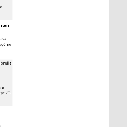
ве
стоят
нной
руб. по
brella
т в
ере ИТ-
о