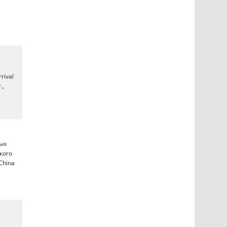
rival
.,
ных
кого
China