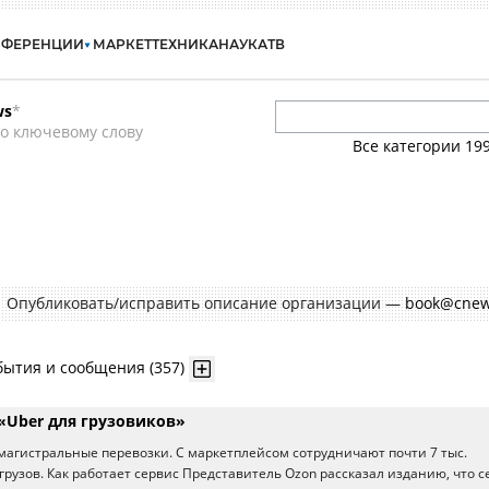
НФЕРЕНЦИИ
МАРКЕТ
ТЕХНИКА
НАУКА
ТВ
ws
*
о ключевому слову
Все категории
19
Опубликовать/исправить описание организации —
book@cnew
бытия и сообщения (357)
«Uber для грузовиков»
а магистральные перевозки. С маркетплейсом сотрудничают почти 7 тыс.
рузов. Как работает сервис Представитель Ozon рассказал изданию, что с