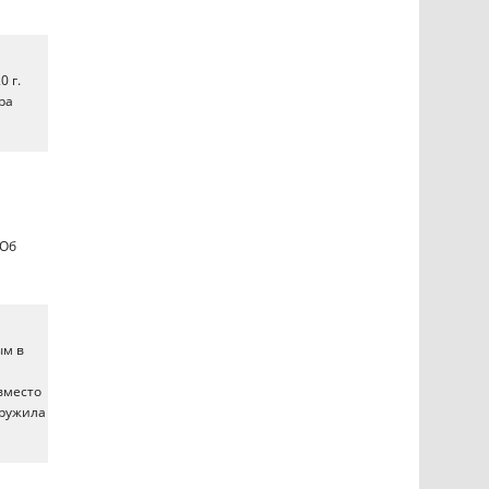
0 г.
ра
 Об
ым в
вместо
аружила