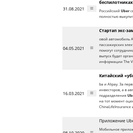
беспилотниках
31.08.2021
Российский
Uber
с
полностью выкупи
Стартап экс-за
овой автомобиль A
пассажирских элект
04.05.2021
помогут сотрудни
выпуск будет орга
информации The Ve
Китайский «уб
ba и Alipay. За п
инвесторов, а в ав
16.03.2021
подразделения
Ub
на тот момент оце
ChinaLifeInsurance 
Приложение Ube
Мобильное прило
08.10.2020