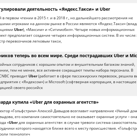
гулировали деятельность «Яндекс.Такси» и Uber
в первом чтении в 2015 г. и в 2018 г., но дальнейшего рассмотрения не
шими игроками на данном рынке в России являются «Яндекс.Такси» (влад
рациями
Uber
), «Максим» и «Ситимобил». Четыре новых информационных
ект предполагает создание четырех информационных систем. В их числе:
тр перевозчиков легковым такси,
иков теперь во всем мире. Среди пострадавших Uber и Mic
тойных сотрудников с хорошим опытом и внушительным багажом знаний,
нии, тем не менее, все активнее сокращают темпы набора персонала. В
 CNBC приводит
Uber
(работает в сфере пассажирских перевозок, решила 
едприятия с «Яндексом») и Microsoft (софтверная корпорация, в настоящее
ацией своего российск
арда купила «Uber для охранных агентств»
ректор «Гольфстрим» Алексей Давыдов возглавит направление «Умный дом
выдова, его компания самостоятельно не оказывает охранные услуги – он
ода «
Uber
для охранных агентств»: в случае тревоги система самостоятел
рудники которого находятся ближе всего к месту происшествия. «Гольфст
 роли технологич