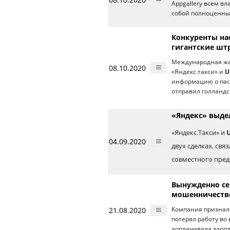
Appgallery всем в
собой полноценны
Конкуренты нас
гигантские шт
Международная жа
08.10.2020
«Яндекс.такси» и
U
информацию о пасс
отправил голландс
«Яндекс» выде
«Яндекс.Такси» и
04.09.2020
двух сделках, свя
совместного пред
Вынужденно се
мошенничестве
21.08.2020
Компания признал
потерял работу во
доплачивала зарпл