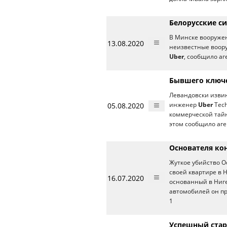
Белорусские с
В Минске вооруже
13.08.2020
неизвестные воору
Uber
, сообщило аг
Бывшего ключе
Левандовски извин
05.08.2020
инженер
Uber
Tech
коммерческой тай
этом сообщило аге
Основателя ко
Жуткое убийство О
своей квартире в 
16.07.2020
основанный в Ниге
автомобилей он пр
1
Успешный старт