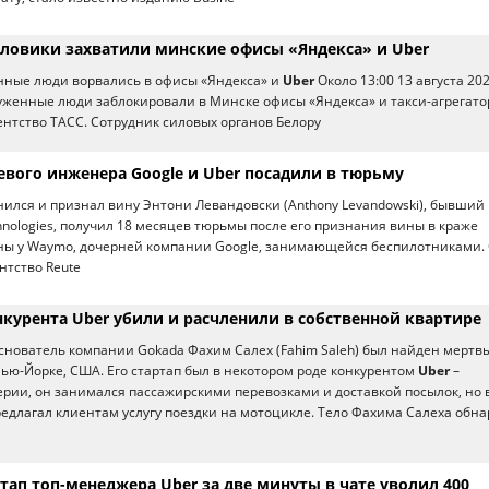
иловики захватили минские офисы «Яндекса» и Uber
нные люди ворвались в офисы «Яндекса» и
Uber
Около 13:00 13 августа 202
женные люди заблокировали в Минске офисы «Яндекса» и такси-агрегато
ентство ТАСС. Сотрудник силовых органов Белору
вого инженера Google и Uber посадили в тюрьму
ился и признал вину Энтони Левандовски (Anthony Levandowski), бывший
nologies, получил 18 месяцев тюрьмы после его признания вины в краже
ны у Waymo, дочерней компании Google, занимающейся беспилотниками.
нтство Reute
нкурента Uber убили и расчленили в собственной квартире
снователь компании Gokada Фахим Салех (Fahim Saleh) был найден мертв
Нью-Йорке, США. Его стартап был в некотором роде конкурентом
Uber
–
рии, он занимался пассажирскими перевозками и доставкой посылок, но 
едлагал клиентам услугу поездки на мотоцикле. Тело Фахима Салеха обн
ап топ-менеджера Uber за две минуты в чате уволил 400