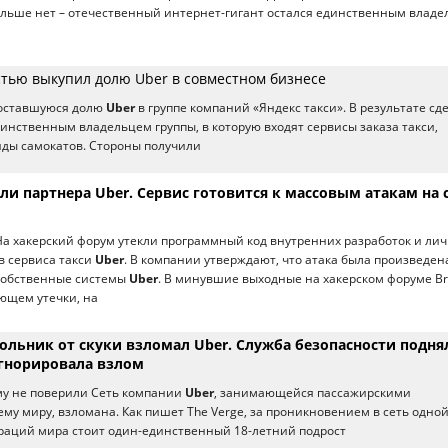
льше нет – отечественный интернет-гигант остался единственным влад
стью выкупил долю Uber в совместном бизнесе
 оставшуюся долю
Uber
в группе компаний «Яндекс такси». В результате сд
динственным владельцем группы, в которую входят сервисы заказа такси,
ды самокатов. Стороны получили
и партнера Uber. Сервис готовится к массовым атакам на 
а хакерский форум утекли программный код внутренних разработок и ли
в сервиса такси
Uber
. В компании утверждают, что атака была произведен
 собственные системы
Uber
. В минувшие выходные на хакерском форуме Br
ющем утечки, на
льник от скуки взломал Uber. Служба безопасности поднял
игнорировала взлом
му не поверили Сеть компании
Uber
, занимающейся пассажирскими
ему миру, взломана. Как пишет The Verge, за проникновением в сеть одной
раций мира стоит один-единственный 18-летний подрост