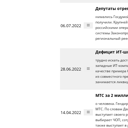
Депутаты отре
нимались Госдумой 
получили. Крупней
06.07.2022
российскими опе
системы Законопро
региональный реес
Дефицит ИТ-шн
трудно искать дос
западные ИТ-компа
28.06.2022
качестве примера
из совместного пр
занимается ликвид
МТС за 2 милли
о человека. Генди
МТС. По словам Да
14.04.2022
выступает своего р
выбирает ЧОП, сот
также выступает в