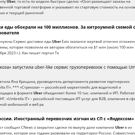
ципу
Uber
, то есть по модели быстрых сделок: «Ozon размещает заказы на
твенной торговой платформе и указывает их стартовую стоимость на осно
ных и текущей рыночной
ки еды обокрали на 100 миллионов. За хитроумной схемой 
зователя
е нужны Сервис доставки еды
Uber
Eats оказался жертвой отлично отлаже
мы, которая позволила ее авторам обогатиться на $1 млн (около 100 млн 
бря 2023 г.). Как пишет портал Te
оза» запустила uber-like сервис грузоперевозок с помощью Um
тметила Яна Крицына, руководитель департамента развития партнерских
la IT». *** «Стрекоза» — российский маркетплейс для водителей и
лощадка в формате
Uber
объединяет более 10 тыс. компаний и ИП. Работае
НГ. «Umbrella IT» – российский поставщик ИТ-услуг для В2В, компания в сф
зной мобильной и веб ра
оссии. Иностранный перевозчик изгнан из СП с «Яндексом»
кс» сообщил CNews о закрытии сделки по выкупу доли компании
Uber
в их
иятии, которое они годами развивали на территории России. Совместног