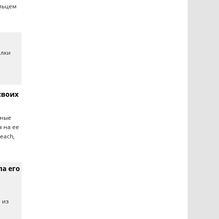
ельцем
елки
своих
чные
а на ее
each,
а его
 из