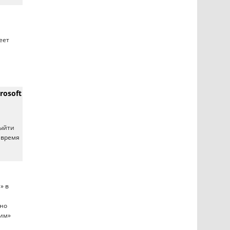
еет
rosoft
выйти
 время
» в
а
ьно
рим»