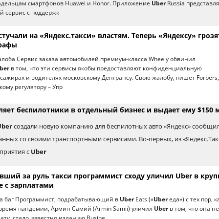
ладельцам смартфонов Huawei и Honor. Приложение
Uber
Russia представл
й сервис с поддержк
тучали на «Яндекс.такси» властям. Теперь «Яндексу» грозя
рафы
лоба Сервис заказа автомобилей премиум-класса Wheely обвинил
ber
в том, что эти сервисы якобы предоставляют конфиденциальную
ажирах и водителях московскому Дептрансу. Свою жалобу, пишет Forbers,
кому регулятору – Упр
ляет беспилотники в отдельный бизнес и выдает ему $150 
Uber
создали новую компанию для беспилотных авто «Яндекс» сообщил
занных со своими транспортными сервисами. Во-первых, из «Яндекс.Так
приятия с
Uber
вший за руль такси программист сходу уличил Uber в кру
 с зарплатами
а баг Программист, подрабатывающий в
Uber
Eats («
Uber
еда») с тех пор, к
 время пандемии, Армин Самий (Armin Samii) уличил
Uber
в том, что она не
ату, стало известно изданию Busine