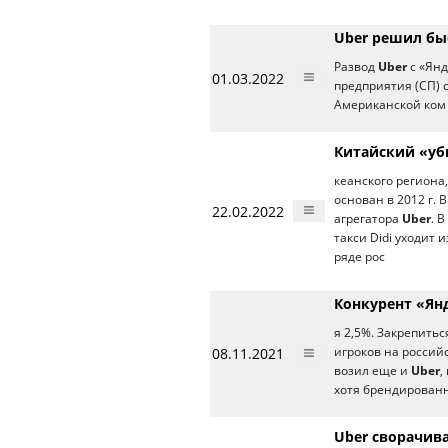
Uber решил бы
Развод
Uber
с «Ян
01.03.2022
предприятия (СП) с
Американской ком
Китайский «уб
кеанского региона,
основан в 2012 г. 
22.02.2022
агрегатора
Uber
. 
такси Didi уходит 
ряде рос
Конкурент «Янд
я 2,5%. Закрепитьс
08.11.2021
игроков на российс
возил еще и
Uber
,
хотя брендированн
Uber сворачива