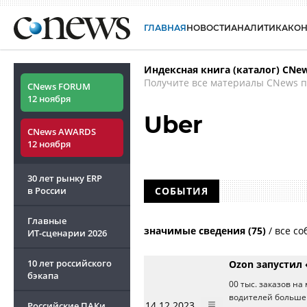
ГЛАВНАЯ
НОВОСТИ
АНАЛИТИКА
КО
Индексная книга (каталог) CNe
Получите все материалы CNews п
CNews FORUM
12 ноября
Uber
CNews AWARDS
12 ноября
30 лет рынку ERP
в России
СОБЫТИЯ
Главные
значимые сведения (75)
/
все со
ИТ-сценарии
2026
10 лет российского
Ozon запустил 
бэкапа
00 тыс. заказов н
водителей большег
14.12.2023
Российские ПАКи