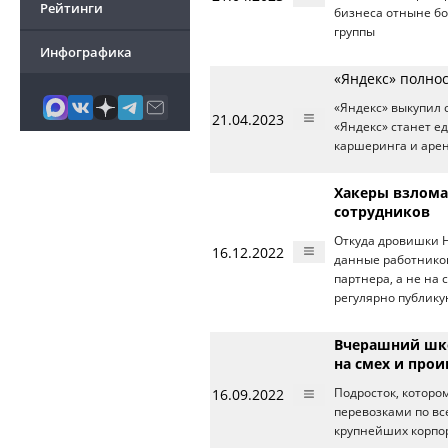
Рейтинги
бизнеса отныне бо
группы
Инфографика
«Яндекс» полно
«Яндекс» выкупил
21.04.2023
«Яндекс» станет е
каршеринга и арен
Хакеры взломал
сотрудников
Откуда дровишки Н
16.12.2022
данные работнико
партнера, а не на
регулярно публику
Вчерашний шко
на смех и про
16.09.2022
Подросток, которо
перевозками по вс
крупнейших корпо