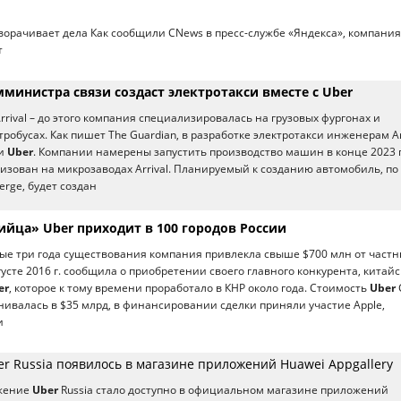
ворачивает дела Как сообщили CNews в пресс-службе «Яндекса», компания
т
мминистра связи создаст электротакси вместе с Uber
rrival – до этого компания специализировалась на грузовых фургонах и
робусах. Как пишет The Guardian, в разработке электротакси инженерам Ar
ки
Uber
. Компании намерены запустить производство машин в конце 2023 г
низован на микрозаводах Arrival. Планируемый к созданию автомобиль, по
rge, будет создан
ийца» Uber приходит в 100 городов России
ервые три года существования компания привлекла свыше $700 млн от част
густе 2016 г. сообщила о приобретении своего главного конкурента, китайс
er
, которое к тому времени проработало в КНР около года. Стоимость
Uber
нивалась в $35 млрд, в финансировании сделки приняли участие Apple,
и
r Russia появилось в магазине приложений Huawei Appgallery
жение
Uber
Russia стало доступно в официальном магазине приложений