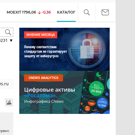
MOEXIT
1796,06
-0,36
КАТАЛОГ
МНЕНИЕ МЕСЯЦА
9231
▼
Почему соответствие
стандартам не гарантирует
защиту от киберугроз
CNEWS ANALYTICS
s.ru
Цифровые активы
«Росатома».
Инфографика CNews
ервис