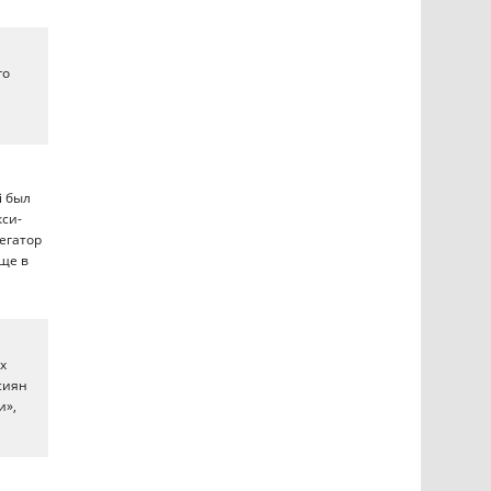
го
i был
кси-
регатор
еще в
х
ссиян
и»,