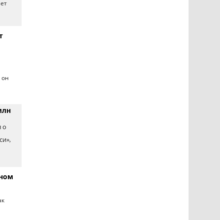
яет
т
 он
млн
 о
си»,
пном
ак