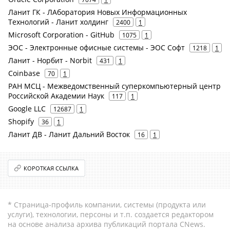
Ланит ГК - ЛАборатория Новых Информационных
Технологий - Ланит холдинг
2400
1
Microsoft Corporation - GitHub
1075
1
ЭОС - Электронные офисные системы - ЭОС Софт
1218
1
Ланит - Норбит - Norbit
431
1
Coinbase
70
1
РАН МСЦ - Межведомственный суперкомпьютерный центр
Российской Академии Наук
117
1
Google LLC
12687
1
Shopify
36
1
Ланит ДВ - Ланит Дальний Восток
16
1
КОРОТКАЯ ССЫЛКА
* Страница-профиль компании, системы (продукта или
услуги), технологии, персоны и т.п. создается редактором
на основе анализа архива публикаций портала CNews.