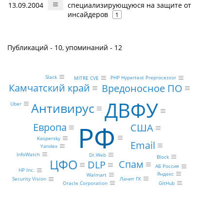
13.09.2004
специализирующуюся на защите от
инсайдеров
1
Публикаций - 10, упоминаний - 12
Slack
PHP Hypertext Preprocessor
MITRE CVE
Камчатский край
Вредоносное ПО
ДВФУ
Антивирус
Uber
РФ
Европа
США
Kaspersky
Email
Yandex
InfoWatch
Dr.Web
Block
ЦФО
Спам
DLP
АБ Россия
HP Inc.
Яндекс
Walmart
Ланит ГК
Security Vision
GitHub
Oracle Corporation