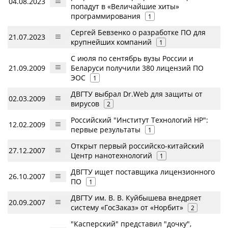
04.08.2023
попадут в «Величайшие хиты»
программирования
1
Сергей Бевзенко о разработке ПО для
21.07.2023
крупнейших компаний
1
С июля по сентябрь вузы России и
21.09.2009
Беларуси получили 380 лицензий ПО
ЭОС
1
ДВГТУ выбрал Dr.Web для защиты от
02.03.2009
вирусов
2
Российский "Институт Технологий НР":
12.02.2009
первые результаты
1
Открыт первый российско-китайский
27.12.2007
Центр нанотехнологий
1
ДВГТУ ищет поставщика лицензионного
26.10.2007
ПО
1
ДВГТУ им. В. В. Куйбышева внедряет
20.09.2007
систему «ГосЗаказ» от «Норбит»
2
"Касперский" представил "дочку",