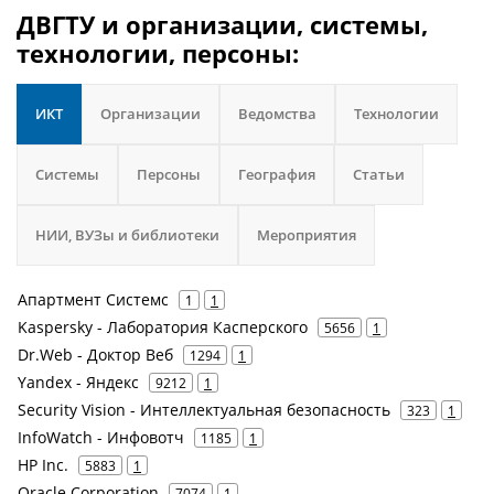
ДВГТУ и организации, системы,
технологии, персоны:
ИКТ
Организации
Ведомства
Технологии
Системы
Персоны
География
Статьи
НИИ, ВУЗы и библиотеки
Мероприятия
Апартмент Системс
1
1
Kaspersky - Лаборатория Касперского
5656
1
Dr.Web - Доктор Веб
1294
1
Yandex - Яндекс
9212
1
Security Vision - Интеллектуальная безопасность
323
1
InfoWatch - Инфовотч
1185
1
HP Inc.
5883
1
Oracle Corporation
7074
1