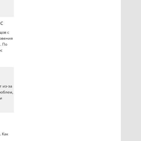
°С
дов с
новения
. По
ос
 из-за
роблем,
ии
 Как