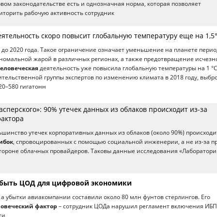
овом законодательстве есть и однозначная норма, которая позволяет
иторить рабочую активность сотрудник
еятельность скоро повысит глобальную температуру еще на 1,5
я до 2020 года. Такое ограничение означает уменьшение на планете перио
номальной жарой в различных регионах, а также предотвращение исчез
еловеческая
деятельность уже повысила глобальную температуры на 1 °С
ельственной группы экспертов по изменению климата в 2018 году, выбр
20–580 гигатонн
сперского»: 90% утечек данных из облаков происходит из-за
фактора
инство утечек корпоративных данных из облаков (около 90%) происходит
ибок
, спровоцированных с помощью социальной инженерии, а не из-за п
тороне облачных провайдеров. Таковы данные исследования «Лаборатор
 быть ЦОД для цифровой экономики
 а убытки авиакомпании составили около 80 млн фунтов стерлингов. Его
ловеческий фактор
– сотрудник ЦОДа нарушил регламент включения ИБП.
ти