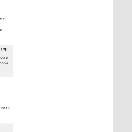
ема
е
ктор
бои и
ровой
ности