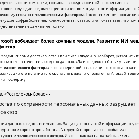
 деятельности компании, грозящая в среднесрочной перспективе ее
а первое полугодие подавляющее количество инцидентов информационно
режнему связано с
человеческим фактором
. Такая тенденция прослежив
 текущие цифры более чем красноречивы. Статистика показывает, что почт
чувствительные данные не только
rosoft побеждает более крупные модели. Развитию ИИ ме
фактор
 модель силами десятков, сотен или тысяч людей, а наоборот, устранить и
оточиться на качестве исходных данных. «Да и те должны быть чуть ли ни
«
человеческого фактора
», что в очередной раз создает некоторые опасен
еализации его негативного сценария в жизни», - заключил Алексей Водяс
нии подчеркну
, «Ростелеком-Солар» -
рства по сохранности персональных данных разрушает
 фактор
нения данных созданы все условия. Защищенность этой информации от уте
туры тоже хорошо проработана. А с другой стороны, есть проблема с
а уровне
человеческого фактора
. И это — как раз наша забота. Елена