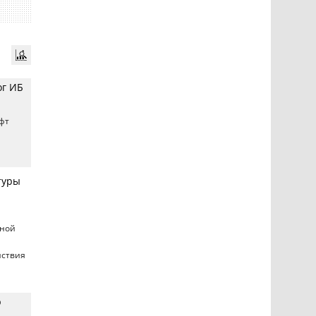
ог ИБ
фт
туры
иной
йствия
р