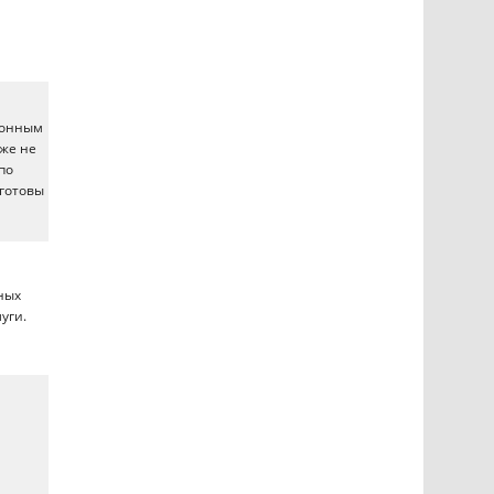
ионным
уже не
по
 готовы
ных
уги.