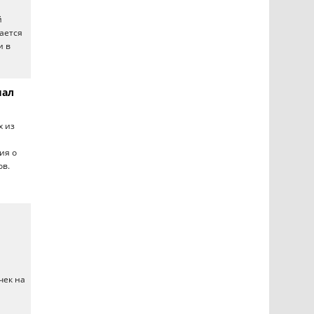
й
ается
и в
шал
х из
ия о
ов.
чек на