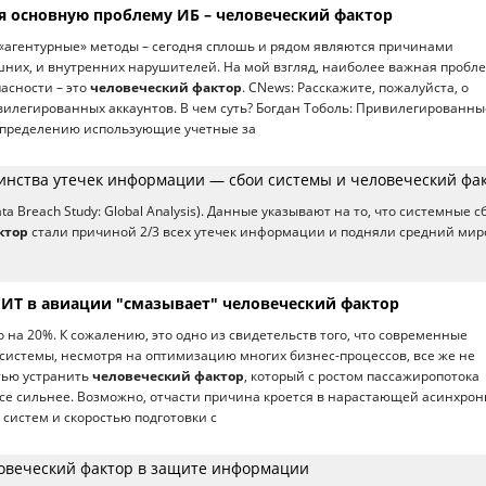
ая основную проблему ИБ – человеческий фактор
«агентурные» методы – сегодня сплошь и рядом являются причинами
них, и внутренних нарушителей. На мой взгляд, наиболее важная пробл
асности – это
человеческий фактор
. CNews: Расскажите, пожалуйста, о
илегированных аккаунтов. В чем суть? Богдан Тоболь: Привилегированны
 определению использующие учетные за
нства утечек информации — сбои системы и человеческий фа
ata Breach Study: Global Analysis). Данные указывают на то, что системные с
ктор
стали причиной 2/3 всех утечек информации и подняли средний ми
ИТ в авиации "смазывает" человеческий фактор
 на 20%. К сожалению, это одно из свидетельств того, что современные
истемы, несмотря на оптимизацию многих бизнес-процессов, все же не
тью устранить
человеческий фактор
, который с ростом пассажиропотока
се сильнее. Возможно, отчасти причина кроется в нарастающей асинхрон
систем и скоростью подготовки с
овеческий фактор в защите информации