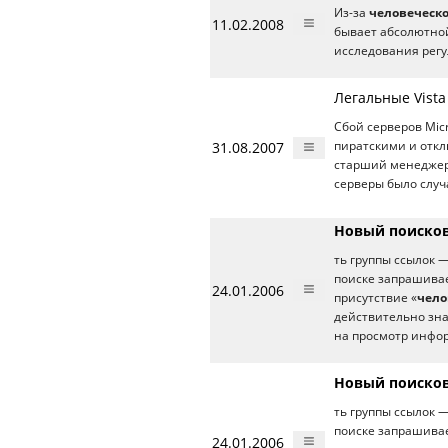
Из-за
человеческо
11.02.2008
бывает абсолютной
исследования рег
Легальные Vist
Сбой серверов Micr
31.08.2007
пиратскими и отк
старший менеджер 
серверы было случ
Новый поисков
ть группы ссылок 
поиске запрашивае
24.01.2006
присутствие «
чело
действительно зн
на просмотр инфор
Новый поисков
ть группы ссылок 
поиске запрашивае
24.01.2006