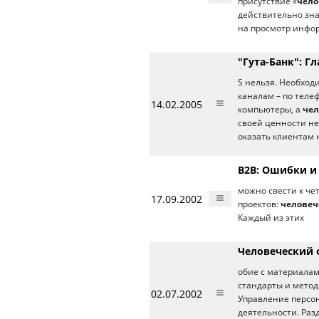
присутствие «
чело
действительно зн
на просмотр инфор
"Гута-Банк": Г
S нельзя. Необхо
каналам – по телеф
14.02.2005
компьютеры, а
чел
своей ценности не
оказать клиентам 
В2В: Ошибки и
можно свести к че
17.09.2002
проектов:
человеч
Каждый из этих
Человеческий ф
обие с материалам
стандарты и метод
02.07.2002
Управление персо
деятельности. Раз