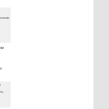
нников:
ром
ой
м
ти,