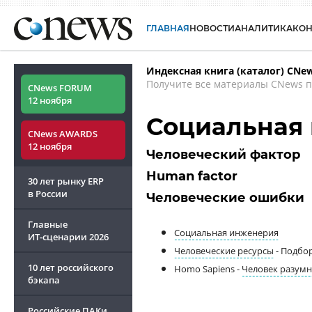
ГЛАВНАЯ
НОВОСТИ
АНАЛИТИКА
КО
Индексная книга (каталог) CNe
Получите все материалы CNews п
CNews FORUM
12 ноября
Социальная
CNews AWARDS
12 ноября
Человеческий фактор
Human factor
30 лет рынку ERP
в России
Человеческие ошибки
Главные
Социальная инженерия
ИТ-сценарии
2026
Человеческие ресурсы
- Подбор
10 лет российского
Homo Sapiens -
Человек разум
бэкапа
Российские ПАКи