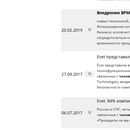
Внедрение BPM
новых технологий, 
Использование ин
20.02.2019
бизнеса: исключи
сосредоточиться н
возможности проц
Eset представил
Eset представила 
полнофункциональн
27.09.2017
связанных с
челов
Technologies, вход
безопасности комп
Eset: 84% комп
России и СНГ, че
06.07.2017
связанные с
чело
«Проходили ли вы 