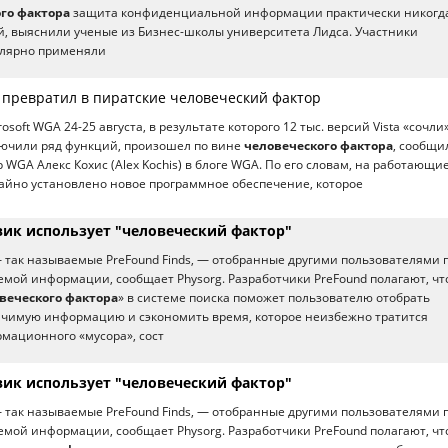
го фактора
защита конфиденциальной информации практически никогд
, выяснили ученые из Бизнес-школы университета Лидса. Участники
улярно применяли
a превратил в пиратские человеческий фактор
osoft WGA 24-25 августа, в результате которого 12 тыс. версий Vista «сочли
лючили ряд функций, произошел по вине
человеческого фактора
, сообщи
WGA Алекс Кохис (Alex Kochis) в блоге WGA. По его словам, на работающи
айно установлено новое программное обеспечение, которое
ик использует "человеческий фактор"
— так называемые PreFound Finds, — отобранные другими пользователями 
мой информации, сообщает Physorg. Разработчики PreFound полагают, чт
веческого фактора
» в системе поиска поможет пользователю отобрать
ачимую информацию и сэкономить время, которое неизбежно тратится
мационного «мусора», сост
ик использует "человеческий фактор"
— так называемые PreFound Finds, — отобранные другими пользователями 
мой информации, сообщает Physorg. Разработчики PreFound полагают, чт