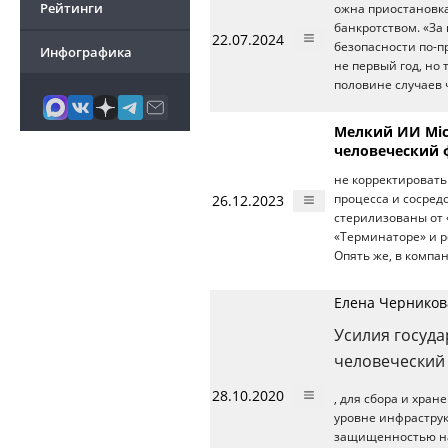
Рейтинги
ожна приостановка
банкротством. «З
22.07.2024
безопасности по-п
Инфографика
не первый год, но
половине случаев 
Мелкий ИИ Mic
человеческий 
не корректировать
26.12.2023
процесса и сосред
стерилизованы от 
«Терминаторе» и р
Опять же, в компа
Елена Черникова
Усилия госуда
человеческий
28.10.2020
, для сбора и хра
уровне инфраструк
защищенностью н