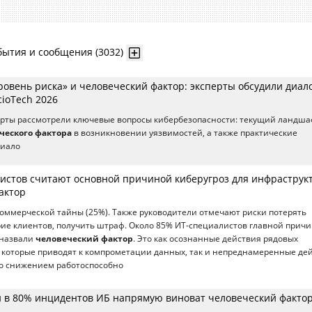
бытия и сообщения (3032)
овень риска» и человеческий фактор: эксперты обсудили диал
cioTech 2026
перты рассмотрели ключевые вопросы кибербезопасности: текущий ландша
ческого фактора
в возникновении уязвимостей, а также практические
диало
истов считают основной причиной киберугроз для инфраструк
актор
коммерческой тайны (25%). Также руководители отмечают риски потерять
ие клиентов, получить штраф. Около 85% ИT-специалистов главной прич
 назвали
человеческий фактор
. Это как осознанные действия рядовых
, которые приводят к компрометации данных, так и непреднамеренные де
со снижением работоспособно
ти в 80% инцидентов ИБ напрямую виноват человеческий факто