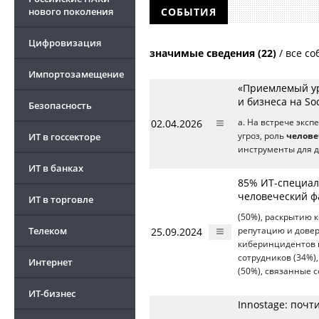
нового поколения
СОБЫТИЯ
Цифровизация
значимые сведения (22)
/
все со
Импортозамещение
«Приемлемый ур
и бизнеса на So
Безопасность
02.04.2026
а. На встрече экс
ИТ в госсекторе
угроз, роль
челове
инструменты для 
ИТ в банках
85% ИT-специал
человеческий ф
ИТ в торговле
(50%), раскрытию 
Телеком
25.09.2024
репутацию и довер
киберинцидентов
сотрудников (34%)
Интернет
(50%), связанные 
ИТ-бизнес
Innostage: поч