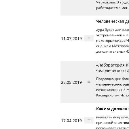
Черникова: В труд
работодателю мон
Человеческая д
дура будет длитьс
экстремальной и а
11.07.2019
некоторых видов.
Ч
оценкам Межправит
дополнительных 4
«Лаборатория Ка
человеческого 
Подавляющее больш
28.05.2019
человеческих ош
возникающих на с
Касперского». Испо
Каким должен
вылететь вовремя,
17.04.2019
причиной стал
че
показывает статис