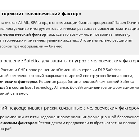
 тормозит «человеческий фактор»
таких как AI, ML, RPA и пр., в оптимизации бизнес-процессов? Павел Овчи
теллектуальных инструментов логически развивает смысл автоматизации
ть
человеческий фактор
там, где это возможно, и позволить человеку
а творческих и интеллектуальных задачах. Это значительно расширяет
ессной трансформации — бизнес
а решение Safetica для защиты от угроз с человеческим факто
в России и СНГ новое решение «Офисный контроль и DLP Safetica» –
ый комплекс, который закрывает широкий спектр угроз безопасности,
еческим фактором
. Решение разработано чешской компанией Safetica
ящей в состав Eset Technology Alliance. До 63% инцидентов информационн
аний связано с
аний недооценивают риски, связанные с человеческим факторо
тыре компании из пяти недооценивают риски информационной безопаснос
веческим фактором
.Респондентам предложили выбрать ответ на вопрос
на раб