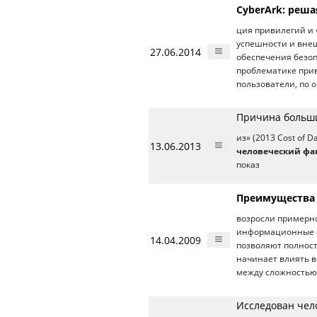
CyberArk: реш
ция привилегий и 
успешности и внеш
27.06.2014
обеспечения безоп
проблематике прив
пользователи, по
Причина больши
из» (2013 Cost of D
13.06.2013
человеческий фа
показ
Преимущества 
возросли примерно
информационные с
14.04.2009
позволяют полнос
начинает влиять в
между сложностью 
Исследован чел