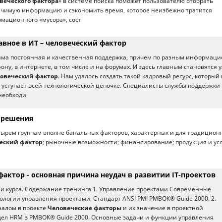
веческого фактора
» в системе поиска поможет пользователю отобрать
ачимую информацию и сэкономить время, которое неизбежно тратится
мационного «мусора», сост
лавное в ИТ – человеческий фактор
дима постоянная и качественная поддержка, причем по разным информац
ону, в интернете, в том числе и на форумах. И здесь главным становятся 
овеческий фактор
. Нам удалось создать такой кадровый ресурс, который 
 уступает всей технологической цепочке. Специалисты службы поддержки
необходи
 решения
тырем группам вполне банальных факторов, характерных и для традицион
еский фактор
; рыночные возможности; финансирование; продукция и усл
актор - основная причина неудач в развитии IT-проектов
и курса. Содержание тренинга 1. Управление проектами Современные
ологии управления проектами. Стандарт ANSI PMI РМВOК® Guide 2000. 2.
налом в проекте
Человеческие факторы
и их значение в проектной
дел HRM в РМВOК® Guide 2000. Основные задачи и функции управления