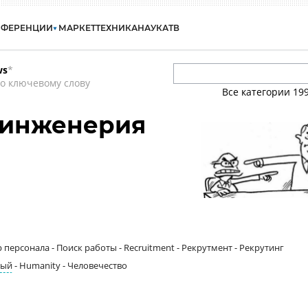
НФЕРЕНЦИИ
МАРКЕТ
ТЕХНИКА
НАУКА
ТВ
ws
*
о ключевому слову
Все категории
19
 инженерия
 персонала - Поиск работы - Recruitment - Рекрутмент - Рекрутинг
ный
- Humanity - Человечество