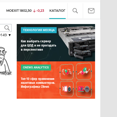
MOEXIT
1802,50
-0,23
КАТАЛОГ
ТЕХНОЛОГИЯ МЕСЯЦА
9149
▼
Как выбрать сервер
для ЦОД и не прогадать
в перспективе
CNEWS ANALYTICS
Топ-10 сфер применения
квантовых компьютеров.
Инфографика CNews