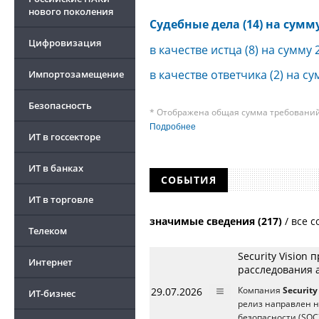
нового поколения
Судебные дела (14) на сумму 
Цифровизация
в качестве истца (8) на сумму 
в качестве ответчика (2) на су
Импортозамещение
Безопасность
* Отображена общая сумма требований 
требования к своим должникам — орган
Подробнее
о банкротстве не тождественна сумме 
ИТ в госсекторе
быть несколько десятков, а размеры с
других кредиторов.
ИТ в банках
СОБЫТИЯ
ИТ в торговле
значимые сведения (217)
/
все с
Телеком
Security Vision
Интернет
расследования а
29.07.2026
Компания
Security
ИТ-бизнес
релиз направлен 
безопасности (SOC