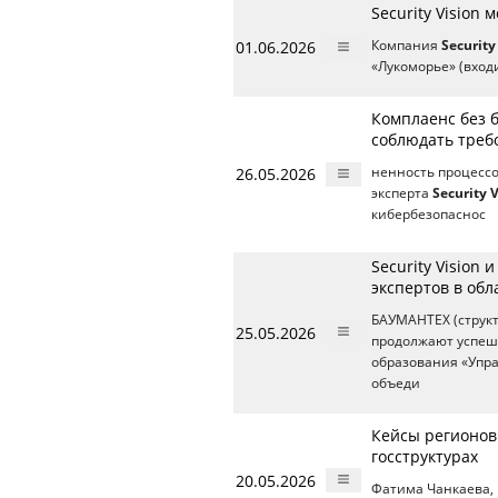
Security Visio
01.06.2026
Компания
Security
«Лукоморье» (вход
Комплаенс без б
соблюдать треб
26.05.2026
ненность процессо
эксперта
Security 
кибербезопаснос
Security Vision
экспертов в об
БАУМАНТЕХ (структ
25.05.2026
продолжают успеш
образования «Упра
объеди
Кейсы регионов 
госструктурах
20.05.2026
Фатима Чанкаева,