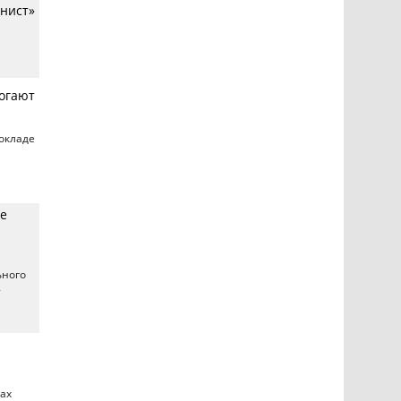
нист»
могают
окладе
ке
ьного
т
ках