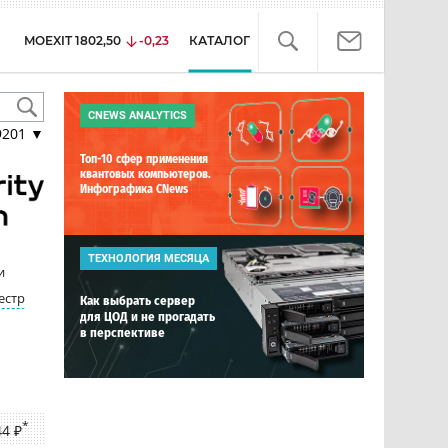
MOEXIT
1802,50
-0,23
КАТАЛОГ
CNEWS ANALYTICS
9201
▼
Топ-10 сфер применения
квантовых компьютеров.
Инфографика CNews
ТЕХНОЛОГИЯ МЕСЯЦА
и
естр
Как выбрать сервер
для ЦОД и не прогадать
в перспективе
*
44 ₽