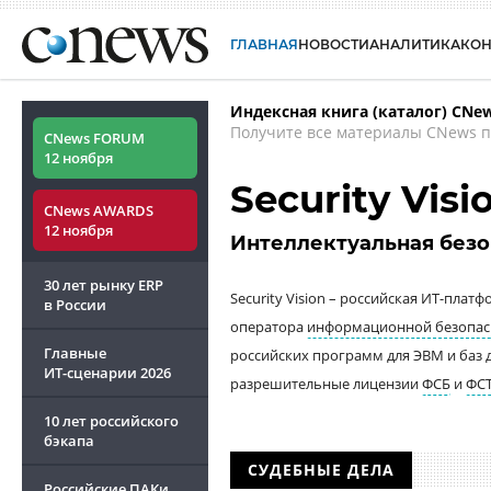
ГЛАВНАЯ
НОВОСТИ
АНАЛИТИКА
КО
Индексная книга (каталог) CNe
Получите все материалы CNews п
CNews FORUM
12 ноября
Security Visi
CNews AWARDS
12 ноября
Интеллектуальная безо
30 лет рынку ERP
Security Vision – российская ИТ-пл
в России
оператора
информационной безопас
Главные
российских программ для ЭВМ и баз
ИТ-сценарии
2026
разрешительные лицензии
ФСБ
и
ФС
10 лет российского
бэкапа
СУДЕБНЫЕ ДЕЛА
Российские ПАКи