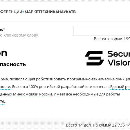
НФЕРЕНЦИИ
МАРКЕТ
ТЕХНИКА
НАУКА
ТВ
ws
*
о ключевому слову
Все категории
19
on
пасность
атформа, позволяющая роботизировать программно-технические функци
ности
. Является 100% российской разработкой и включена в
Единый ре
 данных
Минкомсвязи России
. Имеет все необходимые для работы
ТЭК
.
Всего 14 дел, на cумму 22 735 1