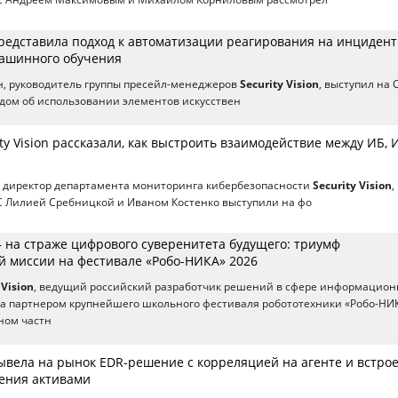
 представила подход к автоматизации реагирования на инцидент
ашинного обучения
н, руководитель группы пресейл-менеджеров
Security Vision
, выступил на 
адом об использовании элементов искусствен
ty Vision рассказали, как выстроить взаимодействие между ИБ, 
, директор департамента мониторинга кибербезопасности
Security Vision
,
C Лилией Сребницкой и Иваном Костенко выступили на фо
 — на страже цифрового суверенитета будущего: триумф
й миссии на фестивале «Робо-НИКА» 2026
 Vision
, ведущий российский разработчик решений в сфере информацио
ла партнером крупнейшего школьного фестиваля робототехники «Робо-НИ
ном частн
 вывела на рынок EDR-решение с корреляцией на агенте и встр
ения активами