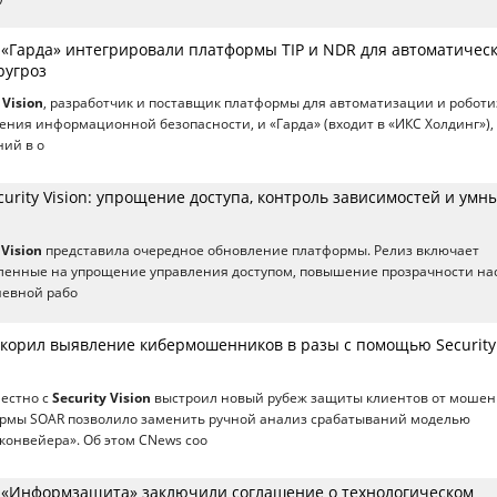
 и «Гарда» интегрировали платформы TIP и NDR для автоматичес
ругроз
 Vision
, разработчик и поставщик платформы для автоматизации и робот
ения информационной безопасности, и «Гарда» (входит в «ИКС Холдинг»),
ий в о
urity Vision: упрощение доступа, контроль зависимостей и умн
 Vision
представила очередное обновление платформы. Релиз включает
вленные на упрощение управления доступом, повышение прозрачности на
невной рабо
скорил выявление кибермошенников в разы с помощью Security
местно с
Security Vision
выстроил новый рубеж защиты клиентов от мошен
рмы SOAR позволило заменить ручной анализ срабатываний моделью
конвейера». Об этом CNews соо
n и «Информзащита» заключили соглашение о технологическом