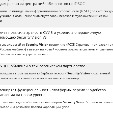
 для развития центра кибербезопасности IZ:SOC
ания на инциденты информационной безопасности (IZ:SOC) за счет внед
y Vision
. Соглашение знаменует собой переход к глубокой технической
ди
ние» повысила зрелость СУИБ и укрепила операционную
помощью Security Vision VS
а уязвимостей от
Security Vision
позволило «РСХБ-Страхование» (входит в 
Россельхозбанк») вывести на новый уровень зрелость системы управлени
езопасностью и укрепить опер
 и УЦСБ объявили о технологическом партнерстве
форм для автоматизации кибербезопасности
Security Vision
и системный
 заключили соглашение о технологическом партнерс
 расширяет функциональность платформы версии 5: удобство
равления на новом уровне
ыпустила очередное обновление платформы
Security Vision
5. В новом релиз
чилась на развитии правил корреляции, упро