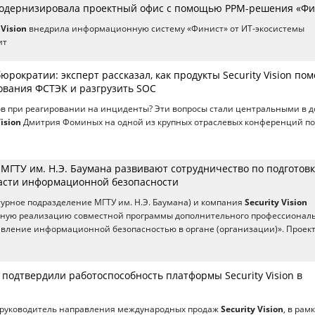
n модернизировала проектный офис с помощью PPM-решения «Фи
 Vision
внедрила информационную систему «Финист» от ИТ-экосистемы
ит
юрократии: эксперт рассказал, как продукты Security Vision по
ования ФСТЭК и разгрузить SOC
в при реагировании на инциденты? Эти вопросы стали центральными в д
Vision
Дмитрия Фоминых на одной из крупных отраслевых конференций по
 и МГТУ им. Н.Э. Баумана развивают сотрудничество по подготов
ласти информационной безопасности
урное подразделение МГТУ им. Н.Э. Баумана) и компания
Security Vision
ную реализацию совместной программы дополнительного профессионал
вление информационной безопасностью в органе (организации)». Проек
подтвердили работоспособность платформы Security Vision в
 руководитель направления международных продаж
Security Vision
, в рам