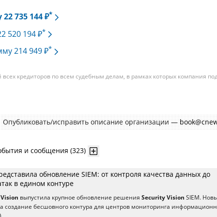
*
22 735 144 ₽
*
22 520 194 ₽
*
мму 214 949 ₽
всех кредиторов по всем судебным делам, в рамках которых компания по
изациям. При этом, общая сумма требований всех кредиторов по делу
требования одного конкретного кредитора, кредиторов в одном таком дел
умм требований одних могут быть больше или меньше размеров требован
Опубликовать/исправить описание организации —
book@cnew
обытия и сообщения (323)
 представила обновление SIEM: от контроля качества данных до
так в едином контуре
 Vision
выпустила крупное обновление решения
Security Vision
SIEM. Нов
на создание бесшовного контура для центров мониторинга информацион
)