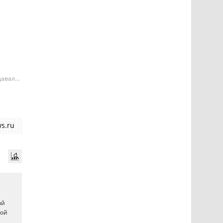
давала
е может
ий
s.ru
ый
ной