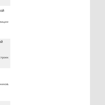
кой
изации
ый
строек
ников.