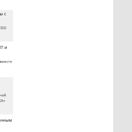
ы с
CISO
ИТ и
 вместе
нной
КА»
оенным