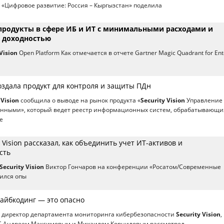
 «Цифровое развитие: Россия – Кыргызстан» поделила
 продукты в сфере ИБ и ИТ с минимальными расходами и
 доходностью
Vision
Open Platform Как отмечается в отчете Gartner Magic Quadrant for Ent
 создала продукт для контроля и защиты ПДн
 Vision
сообщила о выводе на рынок продукта «
Security Vision
Управление
нными», который ведет реестр информационных систем, обрабатывающи
е
y Vision рассказал, как объединить учет ИТ-активов и
сть
Security Vision
Виктор Гончаров на конференции «Росатом/Современные
ился опы
 вайбкодинг — это опасно
, директор департамента мониторинга кибербезопасности
Security Vision
,
C Андреем Максимовым и Михаилом Корниловым рассмотрел