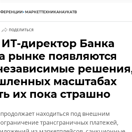
НФЕРЕНЦИИ
МАРКЕТ
ТЕХНИКА
НАУКА
ТВ
ПОДЕЛИТЬСЯ
 ИТ-директор Банка
На рынке появляются
независимые решения
шленных масштабах
ть их пока страшно
 продолжает находиться под внешним
, ограничение трансграничных платежей,
риложений из маркетплейсов, санкционные