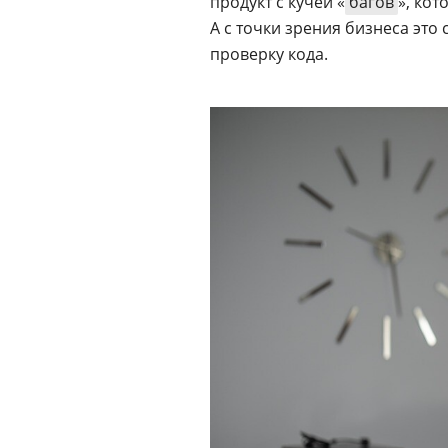
продукт с кучей «
багов
», ко
А с точки зрения бизнеса это
проверку кода.