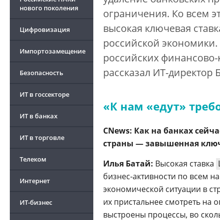
нового поколения
ограничения. Ко всем 
высокая ключевая ставк
Цифровизация
российской экономики. 
Импортозамещение
российских финансово-
рассказал ИТ-директор 
Безопасность
ИТ в госсекторе
«К нам «едут» тре
ИТ в банках
CNews: Как на банках сейч
ИТ в торговле
страны — завышенная ключ
Телеком
Илья Батай:
Высокая ставка
бизнес-активности по всем на
Интернет
экономической ситуации в ст
их пристальнее смотреть на 
ИТ-бизнес
выстроены процессы, во скол