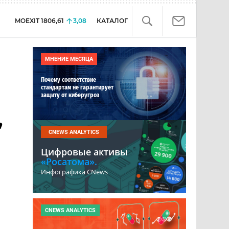
MOEXIT
1806,61
3,08
КАТАЛОГ
МНЕНИЕ МЕСЯЦА
Почему соответствие
стандартам не гарантирует
защиту от киберугроз
,
CNEWS ANALYTICS
Цифровые активы
«Росатома».
Инфографика CNews
CNEWS ANALYTICS