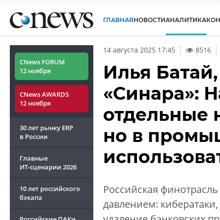
ГЛАВНАЯ
НОВОСТИ
АНАЛИТИКА
КО
|
14 августа 2025 17:45
8516
CNews FORUM
Илья Батай,
12 ноября
«Синара»: 
CNews AWARDS
12 ноября
отдельные 
30 лет рынку ERP
но в промы
в России
использова
Главные
ИТ-сценарии
2026
Российская финотрасль
10 лет российского
бэкапа
давлением: кибератаки
удаление банковских п
Российские ПАКи