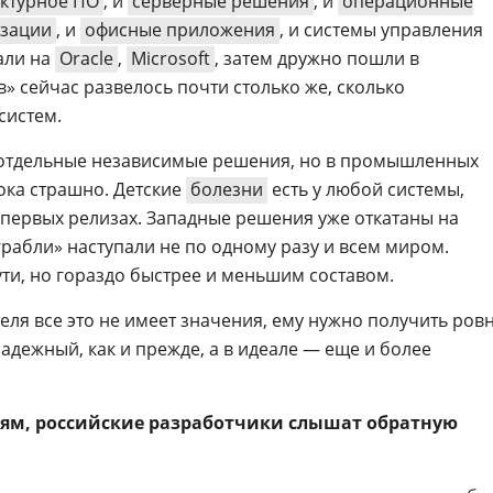
ктурное ПО
, и
серверные решения
, и
операционные
изации
, и
офисные приложения
, и системы управления
али на
Oracle
,
Microsoft
, затем дружно пошли в
в» сейчас развелось почти столько же, сколько
систем.
 отдельные независимые решения, но в промышленных
ока страшно. Детские
болезни
есть у любой системы,
 первых релизах. Западные решения уже откатаны на
грабли» наступали не по одному разу и всем миром.
ути, но гораздо быстрее и меньшим составом.
теля все это не имеет значения, ему нужно получить ров
надежный, как и прежде, а в идеале — еще и более
м, российские разработчики слышат обратную