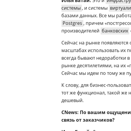
Илья Батай:
Это и
инфрастру
системы
, и системы
виртуал
базами данных. Все мы работ
Postgres
, причем «постгресо
производителей
банковских
Сейчас на рынке появляются
масштабах использовать их п
всегда бывают недоработки в
рынке десятилетиями, на их «
Сейчас мы идем по тому же п
К слову, для бизнес-пользова
тот же функционал, такой же 
дешевый.
CNews: По вашим ощущения
связь от заказчиков?