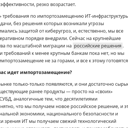
ффективности, резко возрастает.
ут» требования по импортозамещению ИТ-инфраструктуры
дачи, без решения которых возникали угрозы
мались защитой от киберугроз, и, естественно, мы все
еративном порядке внедрили. Сейчас на крупнейшие
ва по масштабной миграции на
российские решения
.
 требований к менее крупным банкам пока нет, но мы
мпортозамещение не за горами, и все к этому готовятся
вас идет импортозамещение?
ынке только-только появляются, и они достаточно сыры
ществующие ранее продукты — просто на «своих»
 СУБД, аналогичные тем, что десятилетиями
нятно, что мы получаем новое российское решение, и э
нальной экономики, национального безопасности и
чки зрения ИТ мы получаем свежий технологический