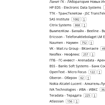
Ланит ГК - ЛАборатория Новых И
HP EDS - Electronic Data Systems
ТТК - ТрансТелеКом - JSC TransTe
SAS Institute
1082
1
Citrix Systems
868
1
ВымпелКом - Билайн - Beeline -
Ericsson - Telefonaktiebolaget LM 
Naumen - Наумен
752
1
VK - Mail.ru Group - ВКонтакте
4
Neoflex - Неофлекс
257
1
ГПБ - ГС-инвест - Arenadata - Ар
BSS - Banks Soft Systems - Банк С
OpenText - Micro Focus
122
1
Oberon - Оберон
62
1
Nokia Alcatel-Lucent - Алкатель-Л
IVA Technologies - ИВА - ИВКС
36
Teradata - Терадата
225
1
Atlassian
156
1