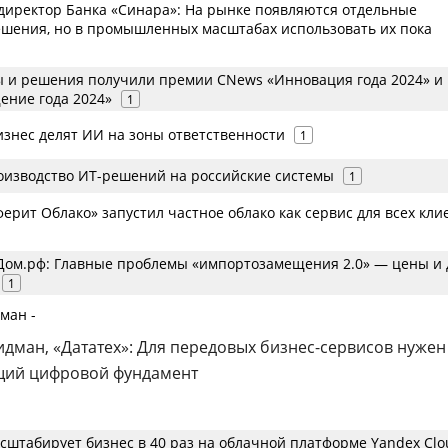
-директор Банка «Синара»: На рынке появляются отдельные
шения, но в промышленных масштабах использовать их пока
 и решения получили премии CNews «Инновация года 2024» и
ние года 2024»
1
изнес делят ИИ на зоны ответственности
1
оизводство ИТ-решений на российские системы
1
рит Облако» запустил частное облако как сервис для всех кли
 Дом.рф: Главные проблемы «импортозамещения 2.0» — цены и
1
ман -
дман, «Дататех»: Для передовых бизнес-сервисов нужен
щий цифровой фундамент
сштабирует бизнес в 40 раз на облачной платформе Yandex Clo