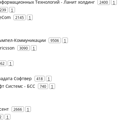
нформационных Технологий - Ланит холдинг
2400
1
239
1
leCom
2145
1
 Вымпел-Коммуникации
9506
1
Ericsson
3090
1
962
1
енадата Софтвер
418
1
офт Системс - БСС
740
1
усент
2666
1
2
1