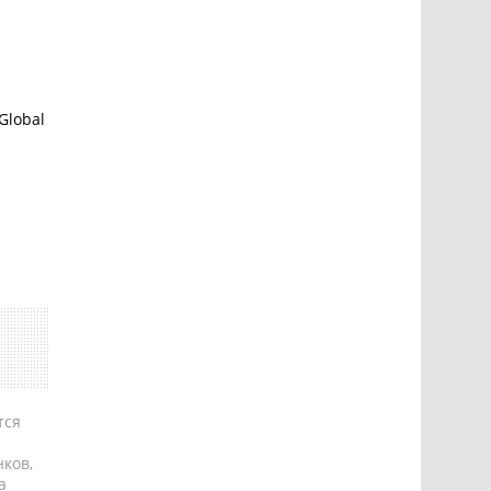
 Global
тся
ков,
а