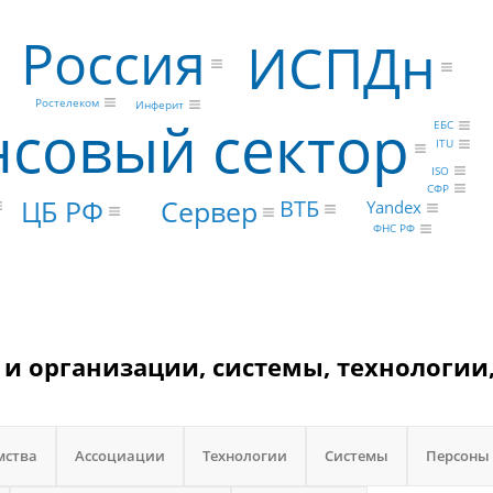
Россия
ИСПДн
Ростелеком
Инферит
совый сектор
ЕБС
ITU
ISO
СФР
ЦБ РФ
Сервер
ВТБ
Yandex
ФНС РФ
и организации, системы, технологии
мства
Ассоциации
Технологии
Системы
Персоны