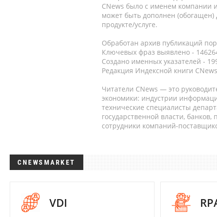
CNews было с именем компании и
может быть дополнен (обогащен)
продукте/услуге.
Обработан архив публикаций порт
Ключевых фраз выявлено - 146264
Создано именных указателей - 19
Редакция Индексной книги CNews
Читатели CNews — это руководит
экономики: индустрии информаци
технические специалисты депар
государственной власти, банков,
сотрудники компаний-поставщико
CNEWSMARKET
VDI
RP