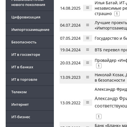
Илья Батай, ИТ
нового поколения
14.08.2025
независимые ре
страшно
1
Цифровизация
Лучшие проекты
04.07.2024
«Импортозамеще
Импортозамещение
07.05.2024
Государство и б
Безопасность
19.04.2024
ВТБ перевел пр
ИТ в госсекторе
Провайдер «Инфе
20.03.2024
1
ИТ в банках
Николай Козак,
13.09.2023
ИТ в торговле
в безопасности
Александр Фрид
Телеком
Александр Фри
13.09.2022
Интернет
соответствую
ИТ-бизнес
1
Банк «Бланк» ма