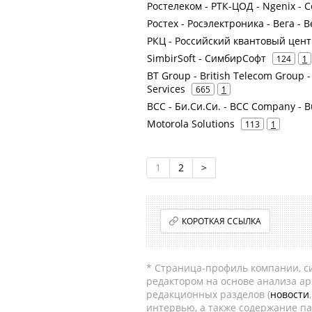
Ростелеком - РТК-ЦОД - Ngenix -
Ростех - Росэлектроника - Вега -
РКЦ - Российский квантовый цент
SimbirSoft - СимбирСофт
124
1
BT Group - British Telecom Group -
Services
665
1
BCC - Би.Си.Си. - BCC Company - 
Motorola Solutions
113
1
1
2
>
КОРОТКАЯ ССЫЛКА
* Страница-профиль компании, сис
редактором на основе анализа а
редакционных разделов (
новости
интервью, а также содержание па