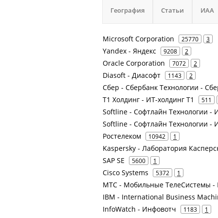
География
Статьи
ИАА
Microsoft Corporation
25770
3
Yandex - Яндекс
9208
2
Oracle Corporation
7072
2
Diasoft - Диасофт
1143
2
Сбер - Сбербанк Технологии - Сбе
Т1 Холдинг - ИТ-холдинг Т1
511
Softline - Софтлайн Технологии - И
Softline - Софтлайн Технологии -
Ростелеком
10942
1
Kaspersky - Лаборатория Касперс
SAP SE
5600
1
Cisco Systems
5372
1
МТС - Мобильные ТелеСистемы - 
IBM - International Business Mach
InfoWatch - Инфовотч
1183
1