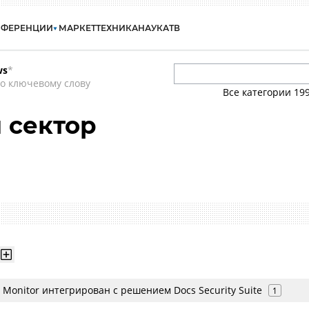
НФЕРЕНЦИИ
МАРКЕТ
ТЕХНИКА
НАУКА
ТВ
ws
*
о ключевому слову
Все категории
19
 сектор
ic Monitor интегрирован с решением Docs Security Suite
1