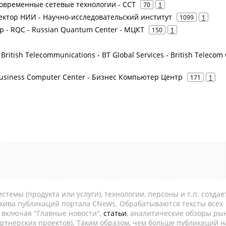
 Современные сетевые технологии - ССТ
70
1
 Вектор НИИ - Научно-исследовательский институт
1099
1
р - RQC - Russian Quantum Center - МЦКТ
150
1
 British Telecommunications - BT Global Services - British Telecom
Business Computer Center - Бизнес Компьютер Центр
171
1
темы (продукта или услуги), технологии, персоны и т.п. создае
рхива публикаций портала CNews. Обрабатываются тексты всех
, включая "Главные новости",
статьи
, аналитические обзоры рын
ртнёрских проектов). Таким образом, чем больше публикаций н