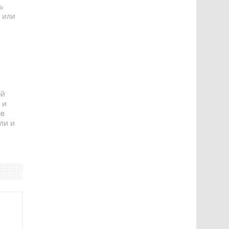
ь
 или
ой
 и
ов
ли и