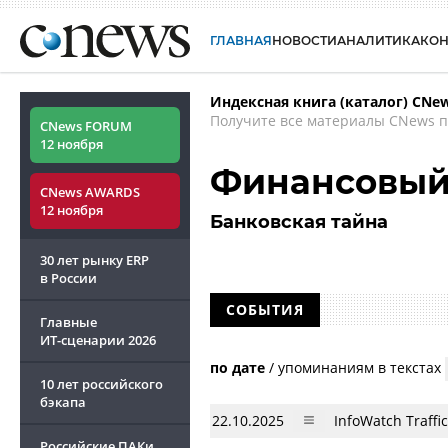
ГЛАВНАЯ
НОВОСТИ
АНАЛИТИКА
КО
Индексная книга (каталог) CNe
Получите все материалы CNews п
CNews FORUM
12 ноября
Финансовый
CNews AWARDS
12 ноября
Банковская тайна
30 лет рынку ERP
в России
СОБЫТИЯ
Главные
ИТ-сценарии
2026
по дате
/
упоминаниям в текстах
10 лет российского
бэкапа
22.10.2025
InfoWatch Traff
Российские ПАКи