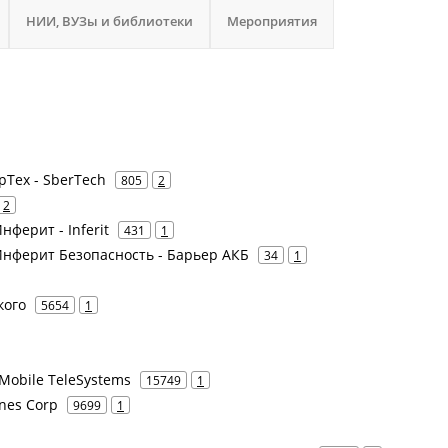
НИИ, ВУЗы и библиотеки
Мероприятия
рТех - SberTech
805
2
2
нферит - Inferit
431
1
 Инферит Безопасность - Барьер АКБ
34
1
кого
5654
1
Mobile TeleSystems
15749
1
ines Corp
9699
1