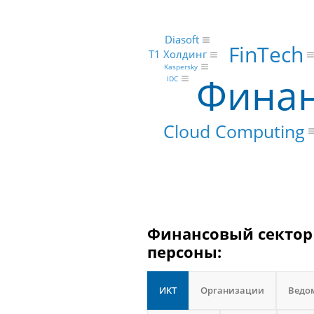
Diasoft
FinTech
Т1 Холдинг
Kaspersky
Финан
IDC
Cloud Computing
Финансовый сектор 
персоны:
ИКТ
Организации
Ведо