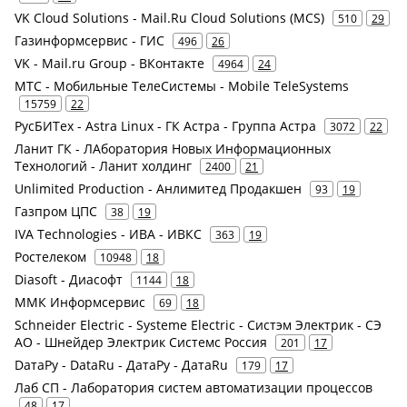
VK Cloud Solutions - Mail.Ru Cloud Solutions (MCS)
510
29
Газинформсервис - ГИС
496
26
VK - Mail.ru Group - ВКонтакте
4964
24
МТС - Мобильные ТелеСистемы - Mobile TeleSystems
15759
22
РусБИТех - Astra Linux - ГК Астра - Группа Астра
3072
22
Ланит ГК - ЛАборатория Новых Информационных
Технологий - Ланит холдинг
2400
21
Unlimited Production - Анлимитед Продакшен
93
19
Газпром ЦПС
38
19
IVA Technologies - ИВА - ИВКС
363
19
Ростелеком
10948
18
Diasoft - Диасофт
1144
18
ММК Информсервис
69
18
Schneider Electric - Systeme Electric - Систэм Электрик - СЭ
АО - Шнейдер Электрик Системс Россия
201
17
DатаРу - DataRu - ДатаРу - ДатаRu
179
17
Лаб СП - Лаборатория систем автоматизации процессов
48
17