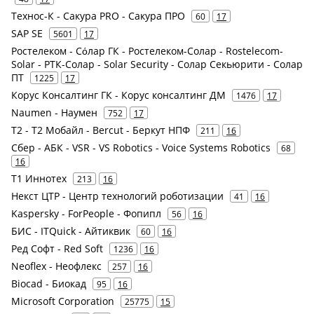
Технос-К - Сакура PRO - Сакура ПРО
60
17
SAP SE
5601
17
Ростелеком - Сόлар ГК - Ростелеком-Солар - Rostelecom-
Solar - РТК-Солар - Solar Security - Солар Секьюрити - Солар
ПТ
1225
17
Корус Консалтинг ГК - Корус консалтинг ДМ
1476
17
Naumen - Наумен
752
17
Т2 - Т2 Мобайл - Bercut - Беркут НПФ
211
16
Сбер - АБК - VSR - VS Robotics - Voice Systems Robotics
68
16
Т1 Иннотех
213
16
Некст ЦТР - Центр технологий роботизации
41
16
Kaspersky - ForPeople - Фопипл
56
16
БИС - ITQuick - Айтиквик
60
16
Ред Софт - Red Soft
1236
16
Neoflex - Неофлекс
257
16
Biocad - Биокад
95
16
Microsoft Corporation
25775
15