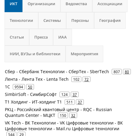
ИКТ
Организации
Ведомства
Ассоциации
Технологии
Системы
Персоны
География
Статьи
Пресса
ИАА
НИИ, ВУЗы и библиотеки
Мероприятия
Сбер - Сбербанк Технологии - СберТех - SberTech
807
80
Лента - Лента Тех - Lenta Tech
102
72
1С
9594
50
SimbirSoft - СимбирСофт
124
37
Т1 Холдинг - ИТ-холдинг Т1
511
37
РКЦ - Российский квантовый центр - RQC - Russian
Quantum Center - МЦКТ
150
32
VK Tech - ВК Технологии - VK Цифровые технологии - ВК
Цифровые технологии - Mail.ru Цифровые технологии
544
29