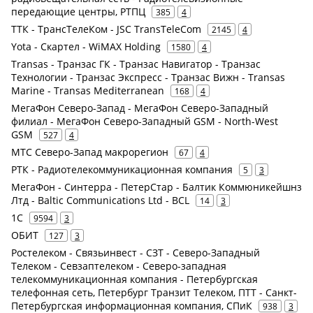
передающие центры, РТПЦ
385
4
ТТК - ТрансТелеКом - JSC TransTeleCom
2145
4
Yota - Скартел - WiMAX Holding
1580
4
Transas - Транзас ГК - Транзас Навигатор - Транзас
Технологии - Транзас Экспресс - Транзас Вижн - Transas
Marine - Transas Mediterranean
168
4
МегаФон Северо-Запад - МегаФон Северо-Западный
филиал - МегаФон Северо-Западный GSM - North-West
GSM
527
4
МТС Северо-Запад макрорегион
67
4
РТК - Радиотелекоммуникационная компания
5
3
МегаФон - Синтерра - ПетерСтар - Балтик Коммюникейшнз
Лтд - Baltic Communications Ltd - BCL
14
3
1С
9594
3
ОБИТ
127
3
Ростелеком - Связьинвест - СЗТ - Северо-Западный
Телеком - Севзаптелеком - Северо-западная
телекоммуникационная компания - Петербургская
телефонная сеть, Петербург Транзит Телеком, ПТТ - Санкт-
Петербургская информационная компания, СПиК
938
3