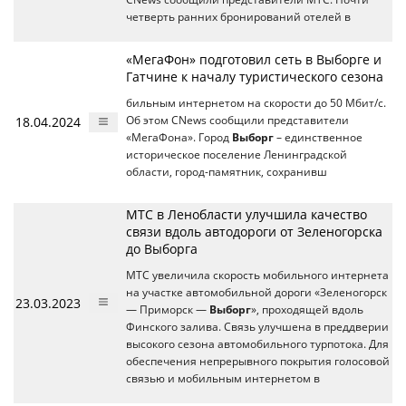
четверть ранних бронирований отелей в
«МегаФон» подготовил сеть в Выборге и
Гатчине к началу туристического сезона
бильным интернетом на скорости до 50 Мбит/с.
18.04.2024
Об этом CNews сообщили представители
«МегаФона». Город
Выборг
– единственное
историческое поселение Ленинградской
области, город-памятник, сохранивш
МТС в Ленобласти улучшила качество
связи вдоль автодороги от Зеленогорска
до Выборга
МТС увеличила скорость мобильного интернета
на участке автомобильной дороги «Зеленогорск
23.03.2023
— Приморск —
Выборг
», проходящей вдоль
Финского залива. Связь улучшена в преддверии
высокого сезона автомобильного турпотока. Для
обеспечения непрерывного покрытия голосовой
связью и мобильным интернетом в