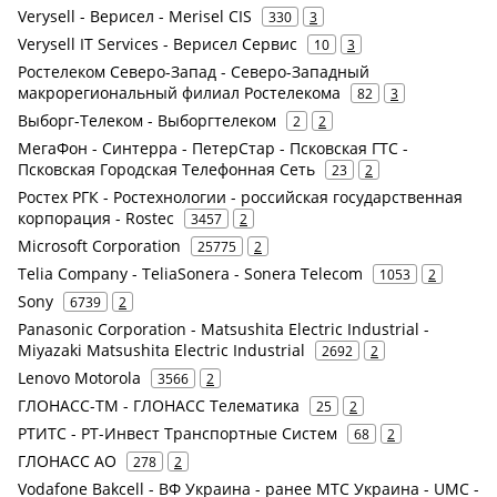
Verysell - Верисел - Merisel CIS
330
3
Verysell IT Services - Верисел Сервис
10
3
Ростелеком Северо-Запад - Северо-Западный
макрорегиональный филиал Ростелекома
82
3
Выборг-Телеком - Выборгтелеком
2
2
МегаФон - Синтерра - ПетерСтар - Псковская ГТС -
Псковская Городская Телефонная Сеть
23
2
Ростех РГК - Ростехнологии - российская государственная
корпорация - Rostec
3457
2
Microsoft Corporation
25775
2
Telia Company - TeliaSonera - Sonera Telecom
1053
2
Sony
6739
2
Panasonic Corporation - Matsushita Electric Industrial -
Miyazaki Matsushita Electric Industrial
2692
2
Lenovo Motorola
3566
2
ГЛОНАСС-ТМ - ГЛОНАСС Телематика
25
2
РТИТС - РТ-Инвест Транспортные Систем
68
2
ГЛОНАСС АО
278
2
Vodafone Bakcell - ВФ Украина - ранее МТС Украина - UMC -