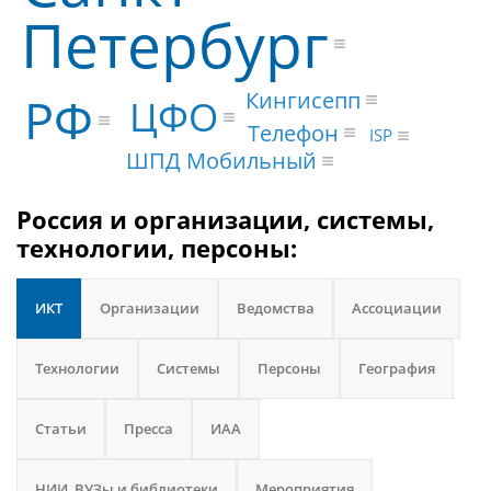
Петербург
Кингисепп
РФ
ЦФО
Телефон
ISP
ШПД Мобильный
Россия и организации, системы,
технологии, персоны:
ИКТ
Организации
Ведомства
Ассоциации
Технологии
Системы
Персоны
География
Статьи
Пресса
ИАА
НИИ, ВУЗы и библиотеки
Мероприятия