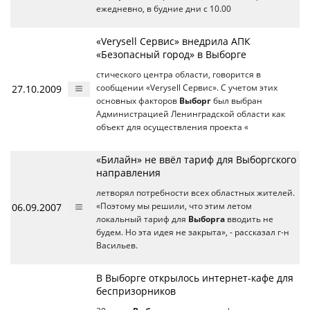
ежедневно, в будние дни с 10.00
«Verysell Сервис» внедрила АПК
«Безопасный город» в Выборге
стического центра области, говорится в
27.10.2009
сообщении «Verysell Сервис». С учетом этих
основных факторов
Выборг
был выбран
Администрацией Ленинградской области как
объект для осуществления проекта «
«Билайн» не ввёл тариф для Выборгского
направления
летворял потребности всех областных жителей.
06.09.2007
«Поэтому мы решили, что этим летом
локальный тариф для
Выборга
вводить не
будем. Но эта идея не закрыта», - рассказал г-н
Васильев.
В Выборге открылось интернет-кафе для
беспризорников