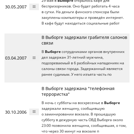
29 мая в
Выборге
открылось кафе для
30.05.2007
беспризорников. Оно будет работать 4 часа
в сутки. На деньги финского спонсора были
закуплены компьютеры и проведён интернет.
В кафе будут находиться социальные работ
В Выборге задержали грабителя салонов
связи
В
Выборге
сотрудниками органов внутренних
03.04.2007
дел задержан 31-летний мужчина,
подозреваемый в 6 разбойных нападениях на
салоны связи города. Задержанный является
ранее судимым. У него изъята часть по
В Выборге задержана "телефонная
террористка"
В ночь с субботы на воскресенье в
Выборге
задержали женщину, сообщившую
30.10.2006
о заминировании вокзала. В прошедшую
субботу в дежурную часть ОВД Выборга около
23:00 позвонила женщина, сообщившая, о том,
что через 30 минут на вокзале п