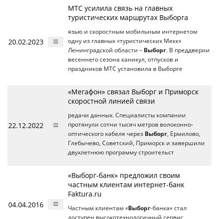
МТС усилила связь на главных
туристических маршрутах Выборга
язью и скоростным мобильным интернетом
20.02.2023
одну из главных «туристических Мекк»
Ленинградской области –
Выборг
. В преддверии
весеннего сезона каникул, отпусков и
праздников МТС установила в Выборге
«Мегафон» связал Выборг и Приморск
скоростной линией связи
редачи данных. Специалисты компании
22.12.2022
протянули сотни тысяч метров волоконно-
оптического кабеля через
Выборг
, Ермилово,
Глебычево, Советский, Приморск и завершили
двухлетнюю программу строительст
«Выборг-банк» предложил своим
частным клиентам интернет-банк
Faktura.ru
04.04.2016
Частным клиентам «
Выборг
-банка» стал
доступен высокотехнологичный сервис