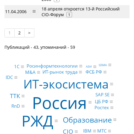
18 апреля откроется 13-й Российский
11.04.2006
CIO-Форум
1
1
2
>
Публикаций - 43, упоминаний - 59
Росинформтехнологии
GSMA
1С
АЗИ
ФСБ РФ
ИТ-рынок труда
M&A
IDC
ИТ-экосистема
Россия
SAP SE
ТТК
ЦБ РФ
RnD
Ростех
РЖД
Образование
CIO
IBM
МТС