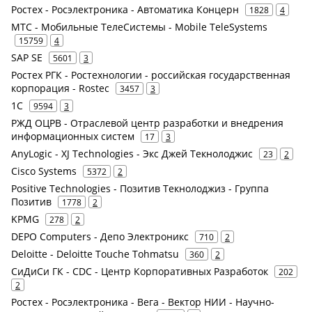
Ростех - Росэлектроника - Автоматика Концерн
1828
4
МТС - Мобильные ТелеСистемы - Mobile TeleSystems
15759
4
SAP SE
5601
3
Ростех РГК - Ростехнологии - российская государственная
корпорация - Rostec
3457
3
1С
9594
3
РЖД ОЦРВ - Отраслевой центр разработки и внедрения
информационных систем
17
3
AnyLogic - XJ Technologies - Экс Джей Текнолоджис
23
2
Cisco Systems
5372
2
Positive Technologies - Позитив Текнолоджиз - Группа
Позитив
1778
2
KPMG
278
2
DEPO Computers - Депо Электроникс
710
2
Deloitte - Deloitte Touche Tohmatsu
360
2
СиДиСи ГК - CDC - Центр Корпоративных Разработок
202
2
Ростех - Росэлектроника - Вега - Вектор НИИ - Научно-