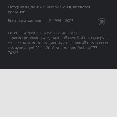
Материалы, помеченные знаком ■, являются
рекламой
Все права защищены © 1995 – 2026
Сетевое издание «CNews» («СиНьюс»)
зарегистрировано Федеральной службой по надзору в
сфере связи, информационных технологий и массовых
коммуникаций 09.11.2018 за номером Эл № ФС77 –
74283