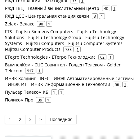
РЖД Технологии - RZD Digital
37
1
РЖД ГВЦ - Главный вычислительный центр
40
1
РЖД ЦСС - Центральная станция связи
3
1
Zelax - Зелакс
90
1
FTS - Fujitsu Siemens Computers - Fujitsu Technology
Solutions - Fujitsu Technology Group - Fujitsu Technology
Systems - Fujitsu Computers - Fujitsu Computer Systems -
Fujitsu Computer Products
788
1
ETegro Technologies - ЕТегро Текнолоджис
62
1
ВымпелКом - СЦС Совинтел - Голден Телеком - Golden
Telecom
917
1
ИНЭК Холдинг - INEC - ИНЭК Автоматизированные системы
- ИНЭК ИТ - ИНЭК Информационные Технологии
56
1
Пульсар Телеком КБ
1
1
Поликом Про
39
1
1
2
3
>
Последняя