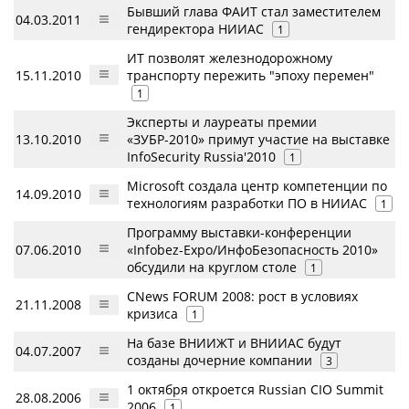
Бывший глава ФАИТ стал заместителем
04.03.2011
гендиректора НИИАС
1
ИТ позволят железнодорожному
15.11.2010
транспорту пережить "эпоху перемен"
1
Эксперты и лауреаты премии
13.10.2010
«ЗУБР-2010» примут участие на выставке
InfoSecurity Russia'2010
1
Microsoft создала центр компетенции по
14.09.2010
технологиям разработки ПО в НИИАС
1
Программу выставки-конференции
07.06.2010
«Infobez-Expo/ИнфоБезопасность 2010»
обсудили на круглом столе
1
CNews FORUM 2008: рост в условиях
21.11.2008
кризиса
1
На базе ВНИИЖТ и ВНИИАС будут
04.07.2007
созданы дочерние компании
3
1 октября откроется Russian CIO Summit
28.08.2006
2006
1