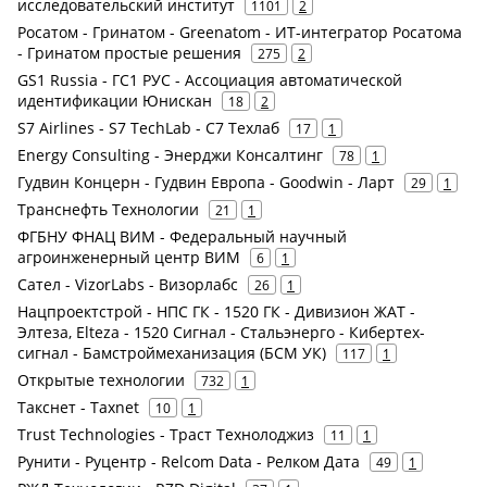
исследовательский институт
1101
2
Росатом - Гринатом - Greenatom - ИТ-интегратор Росатома
- Гринатом простые решения
275
2
GS1 Russia - ГС1 РУС - Ассоциация автоматической
идентификации Юнискан
18
2
S7 Airlines - S7 TechLab - С7 Техлаб
17
1
Energy Consulting - Энерджи Консалтинг
78
1
Гудвин Концерн - Гудвин Европа - Goodwin - Ларт
29
1
Транснефть Технологии
21
1
ФГБНУ ФНАЦ ВИМ - Федеральный научный
агроинженерный центр ВИМ
6
1
Сател - VizorLabs - Визорлабс
26
1
Нацпроектстрой - НПС ГК - 1520 ГК - Дивизион ЖАТ -
Элтеза, Elteza - 1520 Сигнал - Стальэнерго - Кибертех-
сигнал - Бамстроймеханизация (БСМ УК)
117
1
Открытые технологии
732
1
Такснет - Taxnet
10
1
Trust Technologies - Траст Технолоджиз
11
1
Рунити - Руцентр - Relcom Data - Релком Дата
49
1