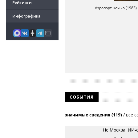
Рейтинги
Аэропорт ночью (1983)
Окраина Томска 1967 г
Инфографика
СОБЫТИЯ
значимые сведения (119)
/
все с
Не Москва: ИИ-с