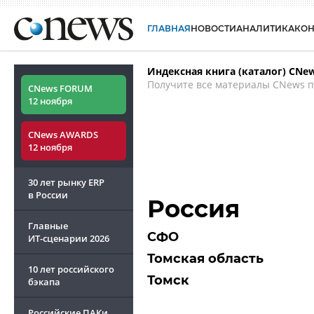
ГЛАВНАЯ
НОВОСТИ
АНАЛИТИКА
КО
Индексная книга (каталог) CNe
Получите все материалы CNews п
CNews FORUM
12 ноября
CNews AWARDS
12 ноября
30 лет рынку ERP
в России
Россия
Главные
СФО
ИТ-сценарии
2026
Томская область
10 лет российского
Томск
бэкапа
Российские ПАКи