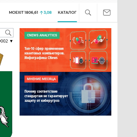
MOEXIT
1806,61
3,08
КАТАЛОГ
CNEWS ANALYTICS
9002
▼
Топ-10 сфер применения
квантовых компьютеров.
Инфографика CNews
МНЕНИЕ МЕСЯЦА
Почему соответствие
стандартам не гарантирует
защиту от киберугроз