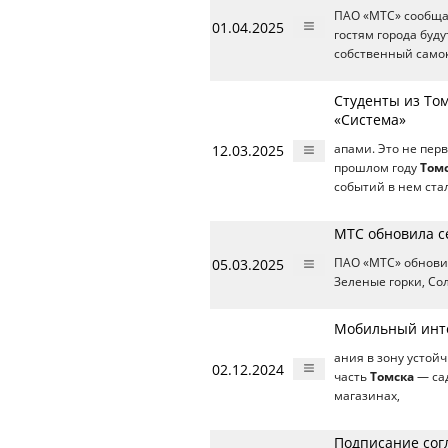
ПАО «МТС» сообщае
01.04.2025
гостям города буду
собственный самок
Студенты из То
«Система»
12.03.2025
апами. Это не пер
прошлом году
Том
событий в нем ста
МТС обновила се
05.03.2025
ПАО «МТС» обновил
Зеленые горки, Сол
Мобильный инте
ания в зону устой
02.12.2024
часть
Томска
— сад
магазинах,
Подписание сог