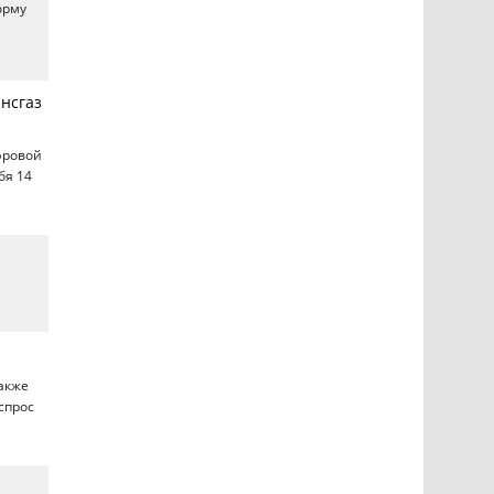
орму
нсгаз
фровой
бя 14
Также
спрос