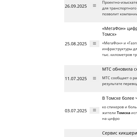
Проектно-изыскат
26.09.2025
для транспортного
позволит компани
«МегаФон» цифр
Томск»
25.08.2025
«МегаФон» и «Газп
инфраструктуры дл
тыс. километров т
МТС обновила с
11.07.2025
МТС сообщает о ра
результате перево
В Томске более
ко спикеров и бол
03.07.2025
жители
Томска
исп
на цифро
Сервис кикшери