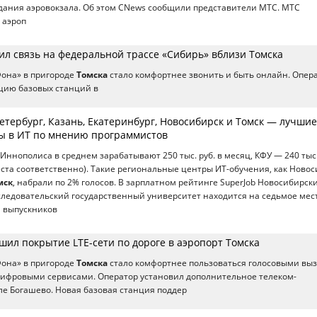
дания аэровокзала. Об этом CNews сообщили представители МТС. МТС
 аэроп
ил связь на федеральной трассе «Сибирь» вблизи Томска
она» в пригороде
Томска
стало комфортнее звонить и быть онлайн. Опер
цию базовых станций в
етербург, Казань, Екатеринбург, Новосибирск и Томск — лучшие
бы в ИT по мнению программистов
 Иннополиса в среднем зарабатывают 250 тыс. руб. в месяц, КФУ — 240 тыс
еста соответственно). Такие региональные центры ИT-обучения, как Новос
мск
, набрали по 2% голосов. В зарплатном рейтинге SuperJob Новосибирск
едовательский государственный университет находится на седьмое мест
й выпускников
шил покрытие LTE-сети по дороге в аэропорт Томска
она» в пригороде
Томска
стало комфортнее пользоваться голосовыми вы
ифровыми сервисами. Оператор установил дополнительное телеком-
ле Богашево. Новая базовая станция поддер