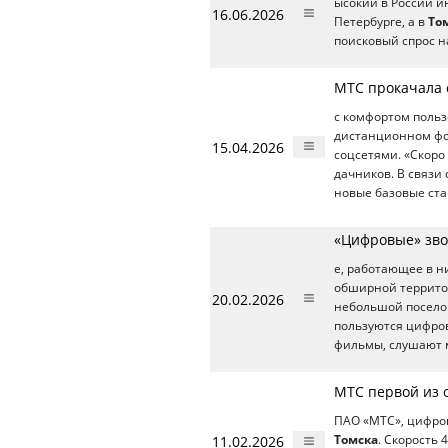
ысокий в России и
16.06.2026
Петербурге, а в
То
поисковый спрос н
МТС прокачала 
с комфортом польз
дистанционном фор
15.04.2026
соцсетями. «Скоро
дачников. В связи
новые базовые ста
«Цифровые» зво
е, работающее в н
обширной террито
20.02.2026
небольшой посело
пользуются цифров
фильмы, слушают м
МТС первой из 
ПАО «МТС», цифров
11.02.2026
Томска
. Скорость