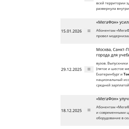
всей территории з
развернула внутри
«МегаФон» усил
15.01.2026
Абонентам «МегаФ
провел модерниза
Москва, Санкт-П
города для уче
вузов. Выпускники
29.12.2025
(пятое и шестое м
Екатеринбург и
То
национальный иссл
средней зарплато
«МегаФон» улуч
Абонентам «МегаФ
18.12.2025
и современными ц
оборудование в се