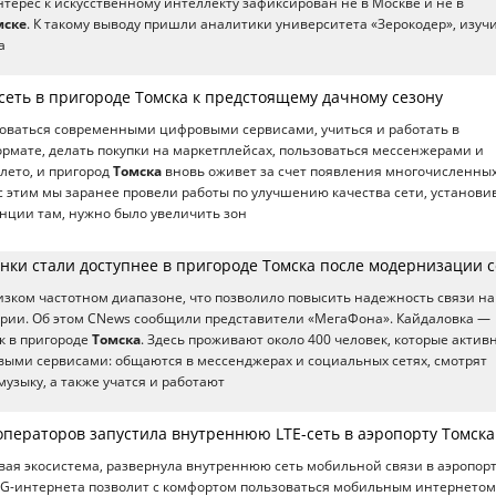
нтерес к искусственному интеллекту зафиксирован не в Москве и не в
мске
. К такому выводу пришли аналитики университета «Зерокодер», изуч
а
сеть в пригороде Томска к предстоящему дачному сезону
оваться современными цифровыми сервисами, учиться и работать в
мате, делать покупки на маркетплейсах, пользоваться мессенжерами и
 лето, и пригород
Томска
вновь оживет за счет появления многочисленны
 с этим мы заранее провели работы по улучшению качества сети, установи
нции там, нужно было увеличить зон
нки стали доступнее в пригороде Томска после модернизации с
изком частотном диапазоне, что позволило повысить надежность связи на
рии. Об этом CNews сообщили представители «МегаФона». Кайдаловка —
к в пригороде
Томска
. Здесь проживают около 400 человек, которые актив
ыми сервисами: общаются в мессенджерах и социальных сетях, смотрят
узыку, а также учатся и работают
операторов запустила внутреннюю LTE-сеть в аэропорту Томска
ая экосистема, развернула внутреннюю сеть мобильной связи в аэропор
 4G-интернета позволит с комфортом пользоваться мобильным интернетом