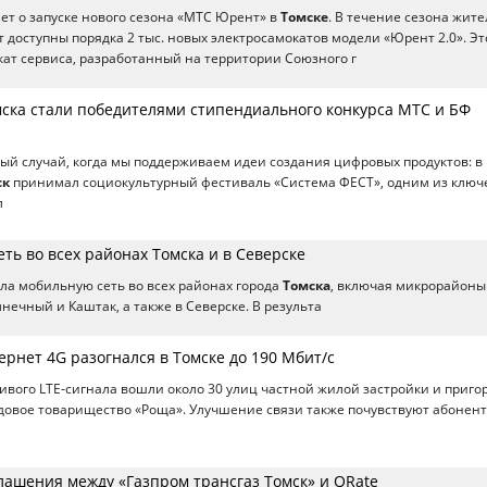
т о запуске нового сезона «МТС Юрент» в
Томске
. В течение сезона жит
т доступны порядка 2 тыс. новых электросамокатов модели «Юрент 2.0». Эт
ат сервиса, разработанный на территории Союзного г
мска стали победителями стипендиального конкурса МТС и БФ
вый случай, когда мы поддерживаем идеи создания цифровых продуктов: в
ск
принимал социокультурный фестиваль «Система ФЕСТ», одним из ключ
л
ть во всех районах Томска и в Северске
а мобильную сеть во всех районах города
Томска
, включая микрорайоны
нечный и Каштак, а также в Северске. В результа
рнет 4G разогнался в Томске до 190 Мбит/с
чивого LTE‑сигнала вошли около 30 улиц частной жилой застройки и приго
овое товарищество «Роща». Улучшение связи также почувствуют абонент
лашения между «Газпром трансгаз Томск» и QRate