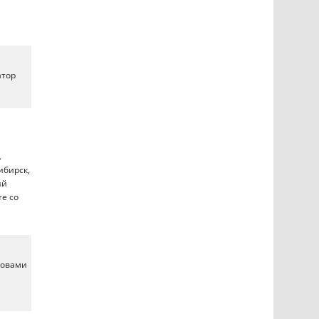
атор
.
ибирск,
ий
е со
зовами