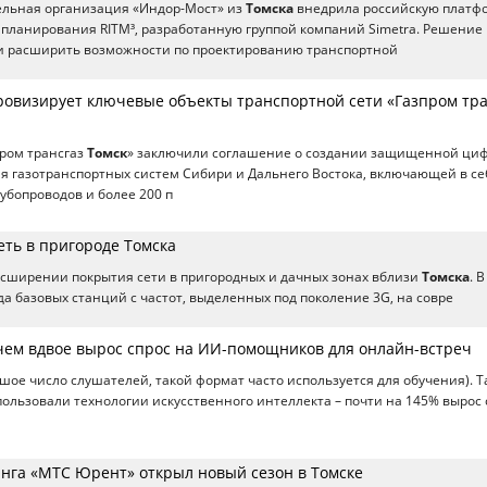
ельная организация «Индор-Мост» из
Томска
внедрила российскую платф
 планирования RITM³, разработанную группой компаний Simetra. Решение
и расширить возможности по проектированию транспортной
овизирует ключевые объекты транспортной сети «Газпром тра
ром трансгаз
Томск
» заключили соглашение о создании защищенной ци
я газотранспортных систем Сибири и Дальнего Востока, включающей в се
рубопроводов и более 200 п
еть в пригороде Томска
сширении покрытия сети в пригородных и дачных зонах вблизи
Томска
. В
да базовых станций с частот, выделенных под поколение 3G, на совре
 чем вдвое вырос спрос на ИИ-помощников для онлайн-встреч
ьшое число слушателей, такой формат часто используется для обучения). 
ользовали технологии искусственного интеллекта – почти на 145% вырос 
нга «МТС Юрент» открыл новый сезон в Томске