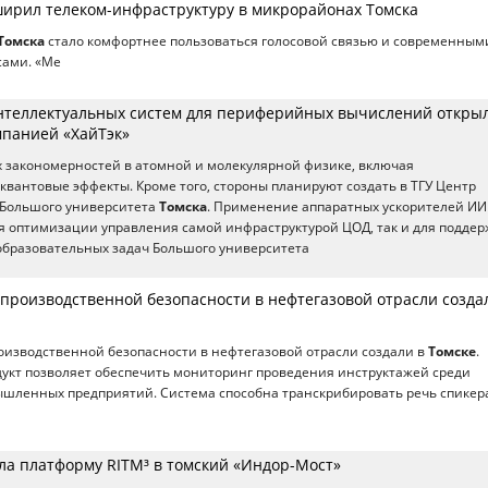
ирил телеком-инфраструктуру в микрорайонах Томска
Томска
стало комфортнее пользоваться голосовой связью и современным
ами. «Ме
теллектуальных систем для периферийных вычислений открыл
мпанией «ХайТэк»
 закономерностей в атомной и молекулярной физике, включая
квантовые эффекты. Кроме того, стороны планируют создать в ТГУ Центр
 Большого университета
Томска
. Применение аппаратных ускорителей ИИ
я оптимизации управления самой инфраструктурой ЦОД, так и для подде
образовательных задач Большого университета
 производственной безопасности в нефтегазовой отрасли созда
оизводственной безопасности в нефтегазовой отрасли создали в
Томске
.
укт позволяет обеспечить мониторинг проведения инструктажей среди
шленных предприятий. Система способна транскрибировать речь спикер
ила платформу RITM³ в томский «Индор-Мост»