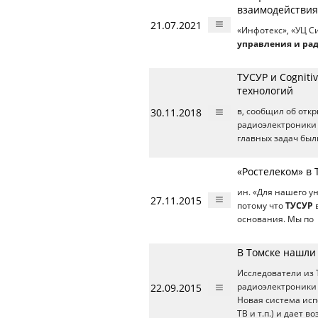
взаимодействия
21.07.2021
«Инфотекс», «УЦ С
управления и ра
ТУСУР и Cognit
технологий
30.11.2018
в, сообщил об отк
радиоэлектроники 
главных задач был
«Ростелеком» в
ин. «Для нашего у
27.11.2015
потому что
ТУСУР
в
основания. Мы по
В Томске нашли
Исследователи из 
22.09.2015
радиоэлектроники 
Новая система ис
ТВ и т.п.) и дает в