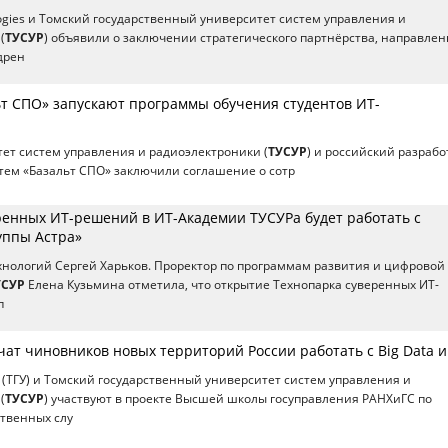
logies и Томский государственный университет систем управления и
(
ТУСУР
) объявили о заключении стратегического партнёрства, направлен
дрен
ьт СПО» запускают программы обучения студентов ИТ-
ет систем управления и радиоэлектроники (
ТУСУР
) и российский разрабо
ем «Базальт СПО» заключили соглашение о сотр
ренных ИТ-решений в ИТ-Академии ТУСУРа будет работать с
уппы Астра»
хнологий Сергей Харьков. Проректор по программам развития и цифровой
УСУР
Елена Кузьмина отметила, что открытие Технопарка суверенных ИТ-
п
чат чиновников новых территорий России работать с Big Data и
 (ТГУ) и Томский государственный университет систем управления и
(
ТУСУР
) участвуют в проекте Высшей школы госуправления РАНХиГС по
твенных слу