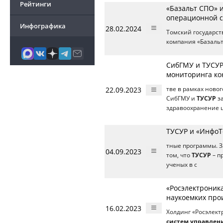
Рейтинги
«Базальт СПО» и
операционной с
Инфографика
28.02.2024
Томский государст
компания «Базальт
СибГМУ и ТУСУР
мониторинга ко
22.09.2023
тве в рамках ново
СибГМУ и
ТУСУР
за
здравоохранение 
ТУСУР и «ИнфоТ
тные программы. З
04.09.2023
том, что
ТУСУР
– п
ученых в с
«Росэлектроника
наукоемких про
16.02.2023
Холдинг «Росэлект
систем управлен