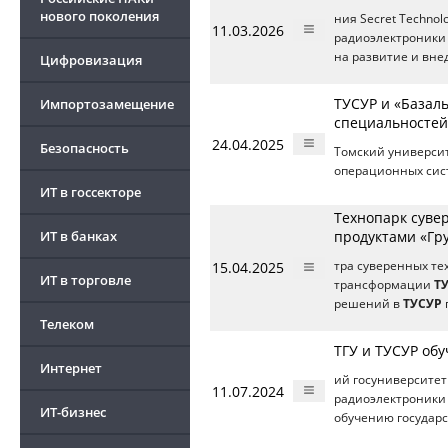
нового поколения
ния Secret Techno
11.03.2026
радиоэлектроники 
на развитие и вне
Цифровизация
ТУСУР и «Базал
Импортозамещение
специальностей
24.04.2025
Безопасность
Томский университ
операционных сист
ИТ в госсекторе
Технопарк суве
ИТ в банках
продуктами «Гр
15.04.2025
тра суверенных те
ИТ в торговле
трансформации
Т
решений в
ТУСУР
Телеком
ТГУ и ТУСУР обу
Интернет
ий госуниверситет
11.07.2024
радиоэлектроники 
ИТ-бизнес
обучению государс