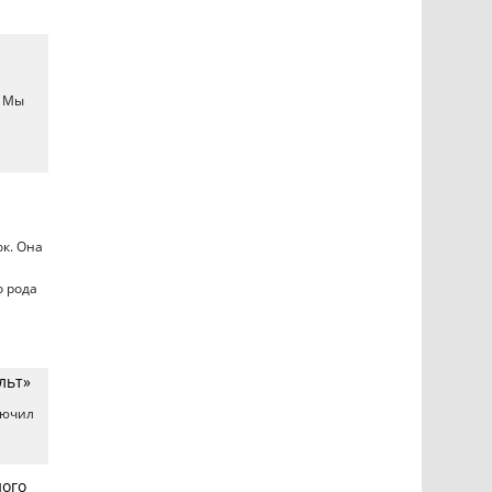
. Мы
ок. Она
о рода
льт»
лючил
ного