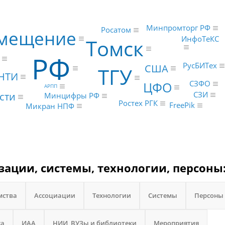
Минпромторг РФ
Росатом
мещение
ИнфоТеКС
Томск
РФ
РусБИТех
США
ТГУ
НТИ
ЦФО
СЗФО
АРПП
сти
СЗИ
Минцифры РФ
Ростех РГК
FreePik
Микран НПФ
зации, системы, технологии, персоны
мства
Ассоциации
Технологии
Системы
Персоны
са
ИАА
НИИ, ВУЗы и библиотеки
Мероприятия