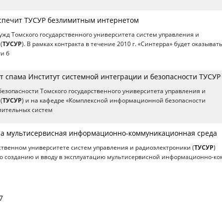
спечит ТУСУР безлимитным интернетом
 нужд Томского государственного университета систем управления и
(
ТУСУР
). В рамках контракта в течение 2010 г. «Синтерра» будет оказыват
и б
от спама Институт системной интеграции и безопасности ТУСУР
безопасности Томского государственного университета управления и
(
ТУСУР
) и на кафедре «Комплексной информационной безопасности
лительных систем
на мультисервисная информационно-коммуникационная среда
ственном университете систем управления и радиоэлектроники (
ТУСУР
)
по созданию и вводу в эксплуатацию мультисервисной информационно-ко
7