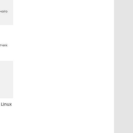
ного
тчик
 Linux