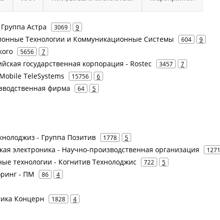
- Группа Астра
3069
9
ционные Технологии и Коммуникационные Системы
604
9
кого
5656
7
сийская государственная корпорация - Rostec
3457
7
Mobile TeleSystems
15756
6
изводственная фирма
64
5
Текнолоджиз - Группа Позитив
1778
5
йская электроника - Научно-производственная организация
127
вные технологии - Когнитив Технолоджис
722
5
оринг - ПМ
86
4
атика Концерн
1828
4