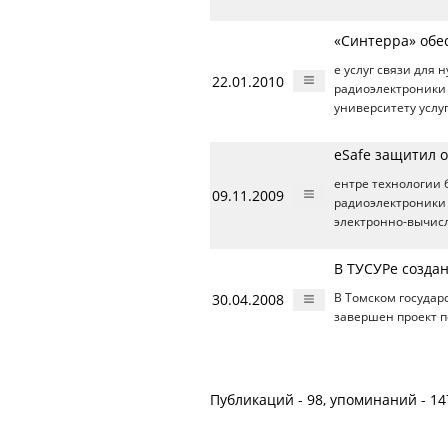
«Синтерра» обе
е услуг связи для
22.01.2010
радиоэлектроники 
университету услуг
eSafe защитил 
ентре технологии 
09.11.2009
радиоэлектроники 
электронно-вычис
В ТУСУРе созда
30.04.2008
В Томском государ
завершен проект 
Публикаций - 98, упоминаний - 14