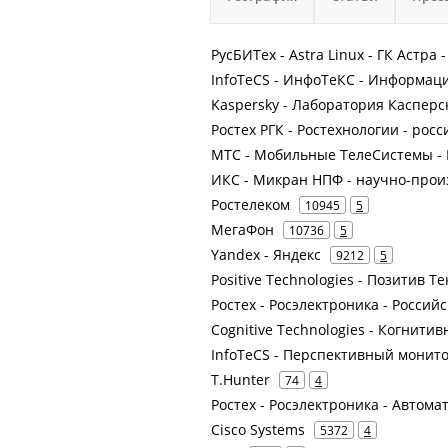
РусБИТех - Astra Linux - ГК Астра 
InfoTeCS - ИнфоТеКС - Информа
Kaspersky - Лаборатория Касперс
Ростех РГК - Ростехнологии - рос
МТС - Мобильные ТелеСистемы - 
ИКС - Микран НПФ - научно-про
Ростелеком
10945
5
МегаФон
10736
5
Yandex - Яндекс
9212
5
Positive Technologies - Позитив 
Ростех - Росэлектроника - Росси
Cognitive Technologies - Когнити
InfoTeCS - Перспективный монит
T.Hunter
74
4
Ростех - Росэлектроника - Автом
Cisco Systems
5372
4