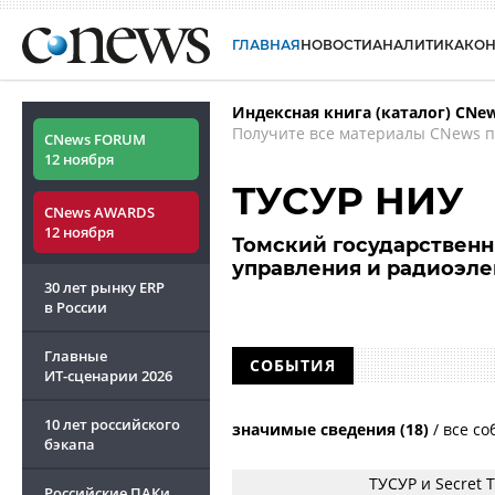
ГЛАВНАЯ
НОВОСТИ
АНАЛИТИКА
КО
Индексная книга (каталог) CNe
Получите все материалы CNews п
CNews FORUM
12 ноября
ТУСУР НИУ
CNews AWARDS
12 ноября
Томский государственн
управления и радиоэл
30 лет рынку ERP
в России
Главные
СОБЫТИЯ
ИТ-сценарии
2026
10 лет российского
значимые сведения (18)
/
все со
бэкапа
ТУСУР и Secret 
Российские ПАКи