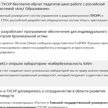
 ТУСУР бесплатно обучат педагогов школ работе с российской
истемой «Альт Образование»
венный университет систем управления и радиоэлектроники (
ТУСУР
) и
 СПО», российский разработчик операционных систем «Альт», приглашаю
 разработают программное обеспечение для индивидуального
нтроля бронхиальной астмы
го проекта. Об этом CNews сообщили представители СибГМУ. В рамках прое
планировали совместно разработать и внедрить в практическое
цифрового
еКС» открыли лабораторию «Кибербезопасность КИИ»
а счет создания таких уникальных лабораторий мы по праву можем говори
рактикоориентированный университет, который погружает студентов и м
» и ТУСУР договорились о сотрудничестве в области развития
изводств
роника» госкорпорации «Ростех» и
Томский государственный университ
ия и радиоэлектроники
(ТУСУР) договорились