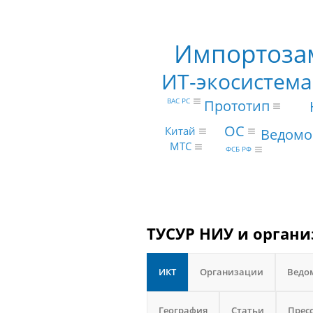
Импортоза
ИТ-экосистема
Прототип
ВАС РС
ОС
Китай
Ведомо
МТС
ФСБ РФ
ТУСУР НИУ и органи
ИКТ
Организации
Ведо
География
Статьи
Прес