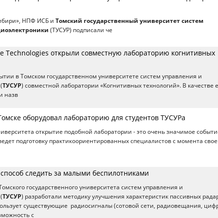
ибири», НПФ ИСБ и
Томский государственный университет систем
диоэлектроники
(ТУСУР) подписали че
ive Technologies открыли совместную лабораторию когнитивных
рытии в Томском государственном университете систем управления и
(
ТУСУР
) совместной лаборатории «Когнитивных технологий». В качестве 
и назв
 Томске оборудовал лабораторию для студентов ТУСУРа
ниверситета открытие подобной лаборатории - это очень значимое событи
едет подготовку практикоориентированных специалистов с момента свое
 способ следить за малыми беспилотниками
Томского государственного университета систем управления и
(
ТУСУР
) разработали методику улучшения характеристик пассивных рада
пользует существующие радиосигналы (сотовой сети, радиовещания, циф
озможность с