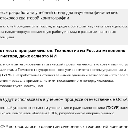
екс» разработали учебный стенд для изучения физических
отоколов квантовой криптографии
я ключей рождаются в Томске, в городе с большим научным потенциалом
за плодотворную совместную работу и вклад в развитие квантовых
тенциал
ют честь программистов. Технология из России мгновенно
гиатора, даже если это ИИ
а, и они интегрированы в гигантский проект на несколько сотен тысяч стр
алистами Томского государственного университета систем управления и
(
ТУСУР
). Разработанная отечественными учеными технология – это своег
ения – раздела криминалистики, посвященного почерку человека.
зволяет установить, нап
а будут использовать в учебном процессе отечественные ОС «А
венный университет систем управления и радиоэлектроники (
ТУСУР
) зак
ийской компанией «Базальт СПО», разработчиком операционных с
УСУР договорились о развитии суверенных технологий доверен