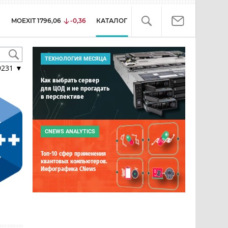
MOEXIT
1796,06
-0,36
КАТАЛОГ
ТЕХНОЛОГИЯ МЕСЯЦА
9231
▼
Как выбрать сервер
для ЦОД и не прогадать
в перспективе
CNEWS ANALYTICS
Топ-10 сфер применения
квантовых компьютеров.
Инфографика CNews