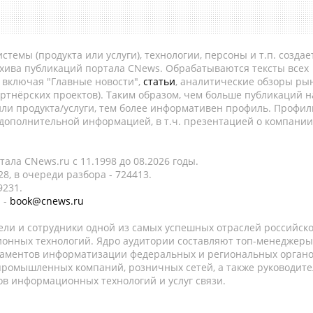
темы (продукта или услуги), технологии, персоны и т.п. создае
рхива публикаций портала CNews. Обрабатываются тексты всех
, включая "Главные новости",
статьи
, аналитические обзоры рын
ртнёрских проектов). Таким образом, чем больше публикаций н
ли продукта/услуги, тем более информативен профиль. Профил
 дополнительной информацией, в т.ч. презентацией о компании
ала CNews.ru c 11.1998 до 08.2026 годы.
8, в очереди разбора - 724413.
9231.
 -
book@cnews.ru
ели и сотрудники одной из самых успешных отраслей российск
онных технологий. Ядро аудитории составляют топ-менеджеры
таментов информатизации федеральных и региональных орган
 промышленных компаний, розничных сетей, а также руководите
в информационных технологий и услуг связи.