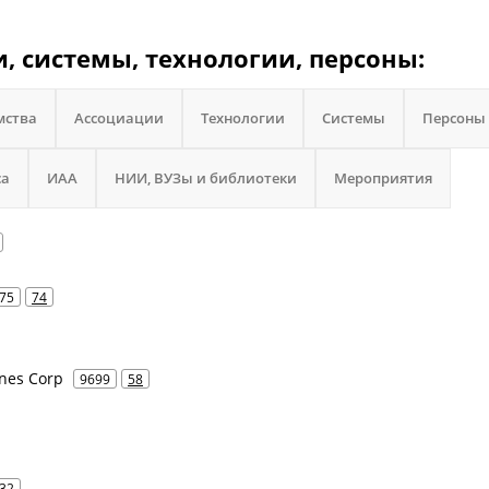
и, системы, технологии, персоны:
мства
Ассоциации
Технологии
Системы
Персоны
са
ИАА
НИИ, ВУЗы и библиотеки
Мероприятия
75
74
ines Corp
9699
58
32