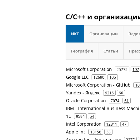
C/C++ и организаци
ИКТ
Организации
Ведо
География
Статьи
Прес
Microsoft Corporation
25775
197
Google LLC
12690
105
Microsoft Corporation - GitHub
10
Yandex - Яндекс
9216
66
Oracle Corporation
7074
61
IBM - International Business Mach
1С
9594
54
Intel Corporation
12811
47
Apple Inc
13156
38
Amazon Inc - Amazon.com
3277