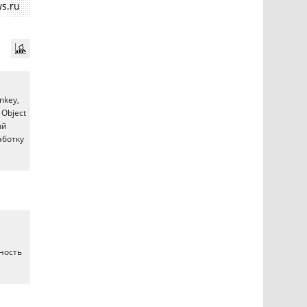
s.ru
nkey,
Object
ый
аботку
жность