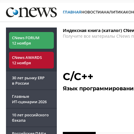
ГЛАВНАЯ
НОВОСТИ
АНАЛИТИКА
КО
Индексная книга (каталог) CNe
Получите все материалы CNews п
CNews FORUM
12 ноября
CNews AWARDS
12 ноября
C/C++
30 лет рынку ERP
в России
Язык программировани
Главные
ИТ-сценарии
2026
10 лет российского
бэкапа
Российские ПАКи