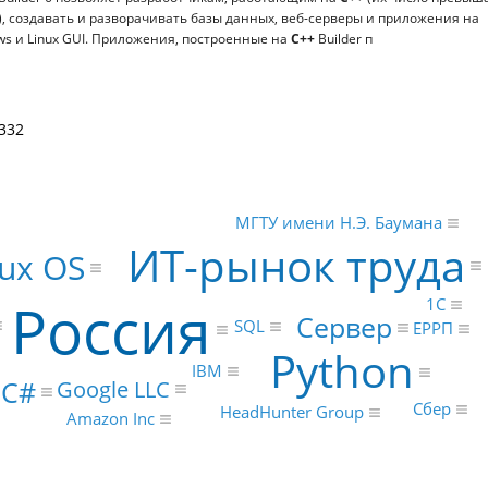
, создавать и разворачивать базы данных, веб-серверы и приложения на
s и Linux GUI. Приложения, построенные на
C++
Builder п
332
МГТУ имени Н.Э. Баумана
ИТ-рынок труда
nux OS
Россия
1С
Сервер
SQL
ЕРРП
Python
IBM
C#
Google LLC
Сбер
HeadHunter Group
Amazon Inc