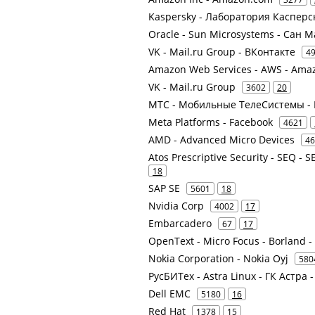
Kaspersky - Лаборатория Касперс
Oracle - Sun Microsystems - Сан 
VK - Mail.ru Group - ВКонтакте
4
Amazon Web Services - AWS - Ama
VK - Mail.ru Group
3602
20
МТС - Мобильные ТелеСистемы - 
Meta Platforms - Facebook
4621
AMD - Advanced Micro Devices
46
Atos Prescriptive Security - SEQ - 
18
SAP SE
5601
18
Nvidia Corp
4002
17
Embarcadero
67
17
OpenText - Micro Focus - Borland - 
Nokia Corporation - Nokia Oyj
580
РусБИТех - Astra Linux - ГК Астра 
Dell EMC
5180
16
Red Hat
1378
15