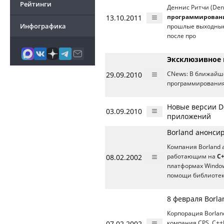
Рейтинги
Деннис Ритчи (Den
13.10.2011
программирован
Инфографика
прошлые выходные 
после про
Эксклюзивное 
29.09.2010
CNews: В ближайш
программирования?
Новые версии De
03.09.2010
приложений
Borland анонсир
Компания Borland а
08.02.2002
работающим на
C
платформах Window
помощи библиотек
8 февраля Borla
Корпорация Borlan
07.02.2002
компания CPS. C++