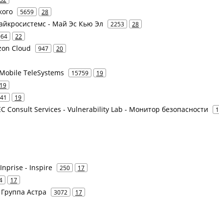
кого
5659
28
Майкросистемс - Май Эс Кью Эл
2253
28
964
22
zon Cloud
947
20
Mobile TeleSystems
15759
19
19
41
19
SEC Consult Services - Vulnerability Lab - Монитор безопасности
1
Inprise - Inspire
250
17
4
17
- Группа Астра
3072
17