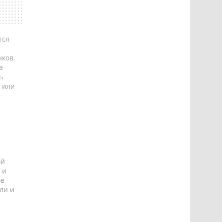
тся
ков,
а
ь
 или
ой
 и
ов
ли и