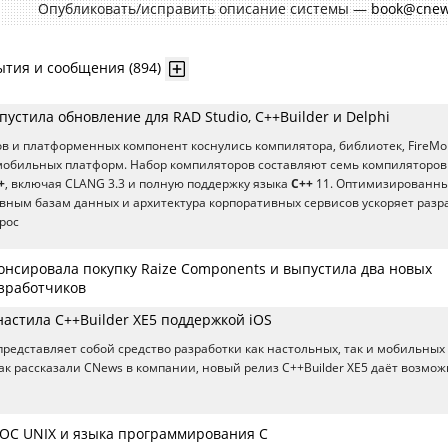
Опубликовать/исправить описание системы —
book@cnew
ытия и сообщения (894)
устила обновление для RAD Studio, C++Builder и Delphi
в и платформенных компонент коснулись компилятора, библиотек, FireMo
 мобильных платформ. Набор компиляторов составляют семь компиляторов 
+
, включая CLANG 3.3 и полную поддержку языка
C++
11. Оптимизированн
ивным базам данных и архитектура корпоративных сервисов ускоряет разр
рос
онсировала покупку Raize Components и выпустила два новых
азработчиков
астила C++Builder XE5 поддержкой iOS
 представляет собой средство разработки как настольных, так и мобильных
Как рассказали CNews в компании, новый релиз C++Builder XE5 даёт возмо
 ОС UNIX и языка программирования C