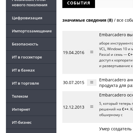
СОБЫТИЯ
нового поколения
Цифровизация
значимые сведения (8)
/
все соб
Импортозамещение
Embarcadero вып
аборе инструменто
Безопасность
VCL, Windows 10 и
19.04.2016
Pascal и семь —
C+
ИТ в госсекторе
доступ к корпорат
и развертывание к
ИТ в банках
Embarcadero ан
30.07.2015
ИТ в торговле
продукта для р
Embarcadero осн
Телеком
5, который теперь
12.12.2013
Интернет
решений на
C++
. 
обширному с
ИТ-бизнес
Умер создатель