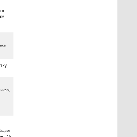
я в
бря
зыке
тку
чикам,
общает
ет 2,6