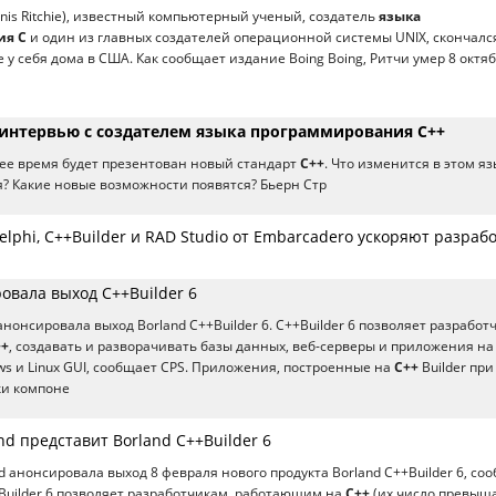
nis Ritchie), известный компьютерный ученый, создатель
языка
ия C
и один из главных создателей операционной системы UNIX, скончалс
у себя дома в США. Как сообщает издание Boing Boing, Ритчи умер 8 октя
интервью с создателем языка программирования C++
ее время будет презентован новый стандарт
C++
. Что изменится в этом я
 Какие новые возможности появятся? Бьерн Стр
lphi, C++Builder и RAD Studio от Embarcadero ускоряют разрабо
овала выход C++Builder 6
нонсировала выход Borland C++Builder 6. C++Builder 6 позволяет разработ
++
, создавать и разворачивать базы данных, веб-серверы и приложения на
s и Linux GUI, сообщает CPS. Приложения, построенные на
C++
Builder при
и компоне
nd представит Borland C++Builder 6
d анонсировала выход 8 февраля нового продукта Borland C++Builder 6, со
Builder 6 позволяет разработчикам, работающим на
C++
(их число превыша