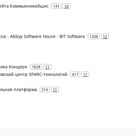
 Дейта Коммьюникейшнс
141
14
ia - Abbyy Software House - BIT Software
1208
12
атика Концерн
1828
11
ковский центр SPARC-технологий
417
11
ильная платформа
514
11