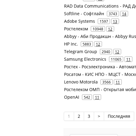
RAD Data Communications - РАД
Softline - Софтлайн
3743
14
Adobe Systems
1597
13
Ростелеком
10948
12
Abbyy - Аби Продакшн - Abbyy Russ
HP Inc.
5883
12
Telegram Group
2940
12
Samsung Electronics
11065
11
Ростех - Росэлектроника - Автом
Росатом - КИС НПО - МЦСТ - Мос
Lenovo Motorola
3566
11
Ростелеком ОМП - Открытая моб
OpenAI
542
11
1
2
3
>
Последняя