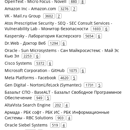
OpenText - Micro Focus - Novell
880
8
Amazon Inc - Amazon.com
3276
7
VK - Mail.ru Group
3602
7
Atos Prescriptive Security - SEQ - SEC Consult Services -
Vulnerability Lab - Монитор безопасности
1693
6
Kaspersky - Лаборатория Касперского
5654
6
Dr.Web - Доктор Веб
1294
6
Oracle - Sun Microsystems - Сан Майкросистемс - Май Эс
Кью Эл
2253
6
Cisco Systems
5372
6
Microsoft Corporation - GitHub
1075
6
Meta Platforms - Facebook
4620
5
Gen Digital - NortonLifeLock (Symantec)
1731
5
Базальт СПО - BaseALT - Базальт Свободное Программное
Обеспечение
949
5
AltaVista Search Engine
202
4
Армада - РБК софт - РБК ИС - РБК Информационные
Системы - RBC Solutions
903
4
Oracle Siebel Systems
519
4