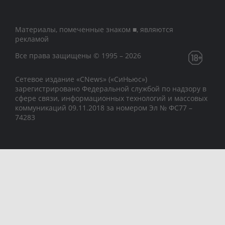
Материалы, помеченные знаком ■, являются
рекламой
Все права защищены © 1995 – 2026
Сетевое издание «CNews» («СиНьюс»)
зарегистрировано Федеральной службой по надзору в
сфере связи, информационных технологий и массовых
коммуникаций 09.11.2018 за номером Эл № ФС77 –
74283