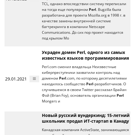
TCL, однако впоследствии систему переписали
на тогда еще популярном
Perl
. Bugzilla была
разработана для проекта Mozilla.org в 1998 г. в
качестве замены внутренней системе
багтрекринга в компании Netscape
Communications. До сих пор проект находится
под крылом Mo
Украден домен Perl, одного из самых
известных языков программирования
Perl.com сменил владельца Неизвестные
киберпреступники захватили контроль над
29.01.2021
доменом
Perl
.com, по которому десятилетиями
находилось сообщество
Perl
-разработчиков. О
случившемся в своем Twitter рассказал Брайан
Фой (Brian Foy), основатель организации
Perl
Mongers и
Новый русский вундеркинд: 15-летний
школьник продал ИТ-стартап в Канаду
Канадская компания ActiveState, занимающаяся