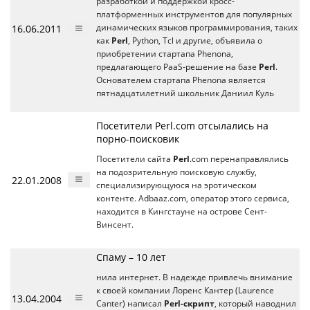
разработкой и поддержкой кросс-
платформенных инструментов для популярных
16.06.2011
динамических языков программирования, таких
как
Perl
, Python, Tcl и другие, объявила о
приобретении стартапа Phenona,
предлагающего PaaS-решение на базе
Perl
.
Основателем стартапа Phenona является
пятнадцатилетний школьник Даниил Куль
Посетители Perl.com отсылались на
порно-поисковик
Посетители сайта
Perl
.com перенаправлялись
на подозрительную поисковую службу,
22.01.2008
специализирующуюся на эротическом
контенте. Adbaaz.com, оператор этого сервиса,
находится в Кингстауне на острове Сент-
Винсент.
Спаму – 10 лет
нила интернет. В надежде привлечь внимание
к своей компании Лоренс Кантер (Laurence
13.04.2004
Canter) написал
Perl-скрипт
, который наводнил