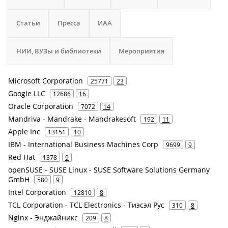
Статьи
Пресса
ИАА
НИИ, ВУЗы и библиотеки
Мероприятия
Microsoft Corporation
25771
23
Google LLC
12686
16
Oracle Corporation
7072
14
Mandriva - Mandrake - Mandrakesoft
192
11
Apple Inc
13151
10
IBM - International Business Machines Corp
9699
9
Red Hat
1378
9
openSUSE - SUSE Linux - SUSE Software Solutions Germany
GmbH
580
9
Intel Corporation
12810
8
TCL Corporation - TCL Electronics - Тиэсэл Рус
310
8
Nginx - Энджайникс
209
8