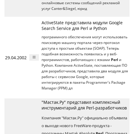
онлайновые системы сообщений рекламой
услуг Canter&Siegel, юрид
ActiveState представила модули Google
Search Service для Perl и Python
программного обеспечения могут использовать
поисковую машину портала через протокол
доступа к простым объектам (SOAP). Теперь
подобная возможность появилась и у веб-
29.04.2002
программистов, работающих с язками
Perl
и
Python. Компания ActiveState, поставляющая ПО
для разработчиков, представила два модуля для
работы с сервисом Google, которые
интегрируются в пакеты Programmer's Package
Manager (PPM) дл
"Мастак.Ру" представил комплексный
инструментарий для Perl-разработчиков
Компания "Мастак.Ру" официально объявила
о выходе нового FreeWare-продукта -
программы Mastak Absolute
Perl
. Программа