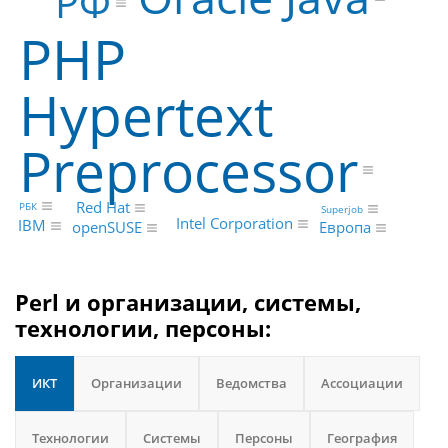
РФ
PHP
Hypertext
Preprocessor
Red Hat
РБК
Superjob
Intel Corporation
IBM
openSUSE
Европа
Perl и организации, системы,
технологии, персоны:
ИКТ
Организации
Ведомства
Ассоциации
Технологии
Системы
Персоны
География