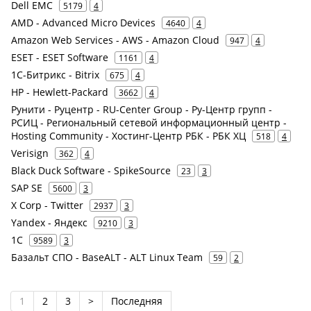
Dell EMC
5179
4
AMD - Advanced Micro Devices
4640
4
Amazon Web Services - AWS - Amazon Cloud
947
4
ESET - ESET Software
1161
4
1С-Битрикс - Bitrix
675
4
HP - Hewlett-Packard
3662
4
Рунити - Руцентр - RU-Center Group - Ру-Центр групп -
РСИЦ - Региональный сетевой информационный центр -
Hosting Community - Хостинг-Центр РБК - РБК ХЦ
518
4
Verisign
362
4
Black Duck Software - SpikeSource
23
3
SAP SE
5600
3
X Corp - Twitter
2937
3
Yandex - Яндекс
9210
3
1С
9589
3
Базальт СПО - BaseALT - ALT Linux Team
59
2
1
2
3
>
Последняя