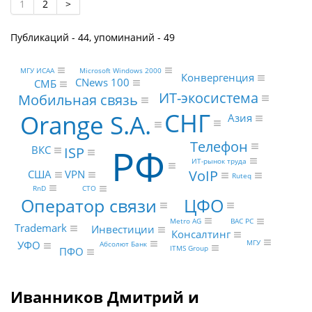
1
2
>
Публикаций - 44, упоминаний - 49
Microsoft Windows 2000
МГУ ИСАА
Конвергенция
CNews 100
СМБ
ИТ-экосистема
Мобильная связь
СНГ
Orange S.A.
Азия
Телефон
РФ
ISP
ВКС
ИТ-рынок труда
VoIP
США
VPN
Ruteq
RnD
CTO
ЦФО
Оператор связи
Metro AG
ВАС РС
Trademark
Инвестиции
Консалтинг
МГУ
УФО
Абсолют Банк
ITMS Group
ПФО
Иванников Дмитрий и