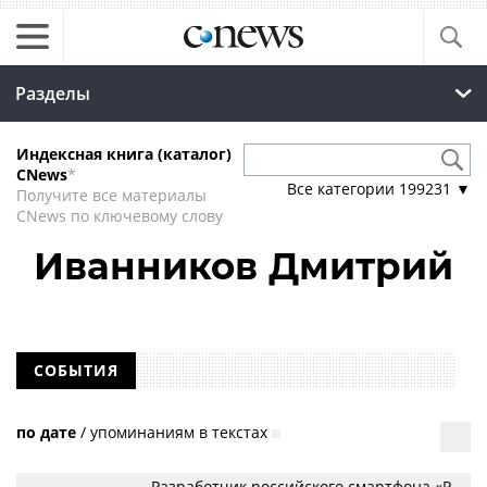
Разделы
Индексная книга (каталог)
CNews
*
Все категории
199231
▼
Получите все материалы
CNews по ключевому слову
Иванников Дмитрий
СОБЫТИЯ
по дате
/
упоминаниям в текстах
Разработчик российского смартфона «Р-