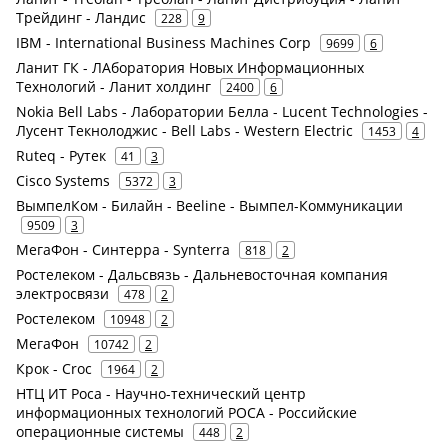
Трейдинг - Ландис
228
9
IBM - International Business Machines Corp
9699
6
Ланит ГК - ЛАборатория Новых Информационных
Технологий - Ланит холдинг
2400
6
Nokia Bell Labs - Лаборатории Белла - Lucent Technologies -
Лусент Текнолоджис - Bell Labs - Western Electric
1453
4
Ruteq - Рутек
41
3
Cisco Systems
5372
3
ВымпелКом - Билайн - Beeline - Вымпел-Коммуникации
9509
3
МегаФон - Синтерра - Synterra
818
2
Ростелеком - Дальсвязь - Дальневосточная компания
электросвязи
478
2
Ростелеком
10948
2
МегаФон
10742
2
Крок - Croc
1964
2
НТЦ ИТ Роса - Научно-технический центр
информационных технологий РОСА - Российские
операционные системы
448
2