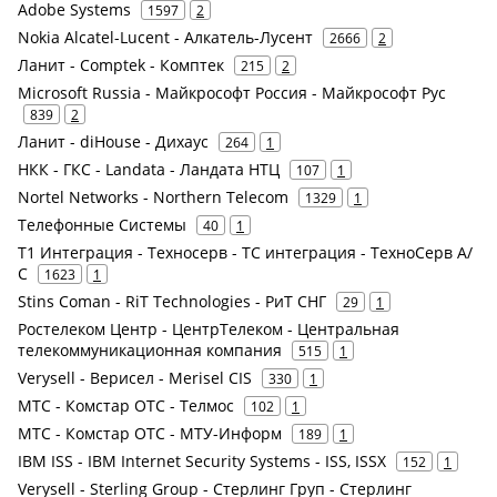
Adobe Systems
1597
2
Nokia Alcatel-Lucent - Алкатель-Лусент
2666
2
Ланит - Comptek - Комптек
215
2
Microsoft Russia - Майкрософт Россия - Майкрософт Рус
839
2
Ланит - diHouse - Дихаус
264
1
НКК - ГКС - Landata - Ландата НТЦ
107
1
Nortel Networks - Northern Telecom
1329
1
Телефонные Системы
40
1
Т1 Интеграция - Техносерв - ТС интеграция - ТехноСерв А/
С
1623
1
Stins Coman - RiT Technologies - РиТ СНГ
29
1
Ростелеком Центр - ЦентрТелеком - Центральная
телекоммуникационная компания
515
1
Verysell - Верисел - Merisel CIS
330
1
МТС - Комстар ОТС - Телмос
102
1
МТС - Комстар ОТС - МТУ-Информ
189
1
IBM ISS - IBM Internet Security Systems - ISS, ISSX
152
1
Verysell - Sterling Group - Стерлинг Груп - Стерлинг