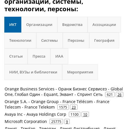
организации, системы,
технологии, персоны:
ИКТ
Организации
Ведомства
Ассоциации
Технологии
Системы
Персоны
География
Статьи
Пресса
ИАА
НИИ, ВУЗы и библиотеки
Мероприятия
Orange Business Services - Оранж Бизнес Сервисез - Global
One, Глобал Один - Equant, Эквант - Спринт Сеть
621
26
Orange S.A. - Orange Group - France Télécom - France
Telecom - France Telekom
1575
23
Avaya Inc - Avaya Holdings Corp
1100
10
Microsoft Corporation
25775
9
Ланит - Treolan - Треолан - Ланит Дистрибуция - Ланит