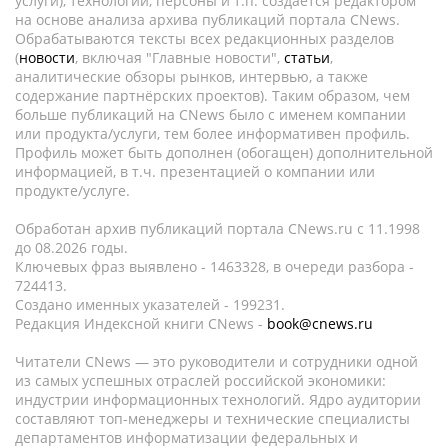
услуги), технологии, персоны и т.п. создается редактором
на основе анализа архива публикаций портала CNews.
Обрабатываются тексты всех редакционных разделов
(
новости
, включая "Главные новости",
статьи
,
аналитические обзоры рынков, интервью, а также
содержание партнёрских проектов). Таким образом, чем
больше публикаций на CNews было с именем компании
или продукта/услуги, тем более информативен профиль.
Профиль может быть дополнен (обогащен) дополнительной
информацией, в т.ч. презентацией о компании или
продукте/услуге.
Обработан архив публикаций портала CNews.ru c 11.1998
до 08.2026 годы.
Ключевых фраз выявлено - 1463328, в очереди разбора -
724413.
Создано именных указателей - 199231.
Редакция Индексной книги CNews -
book@cnews.ru
Читатели CNews — это руководители и сотрудники одной
из самых успешных отраслей российской экономики:
индустрии информационных технологий. Ядро аудитории
составляют топ-менеджеры и технические специалисты
департаментов информатизации федеральных и