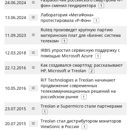
24.06.2024
фон» сменил гендиректора
1
Лаборатория «МегаФона»
13.06.2024
протестировала «Р-Фон»
1
Ruteq произведет крупную партию
11.09.2023
материнских плат для «Бизнес система
телеком»
1
IRBIS упростил сервисную поддержку с
12.03.2018
помощью Microsoft Azure
1
Как cоздавался смартпэд: рассказывают
22.12.2016
HP, Microsoft и Treolan
2
RiT Technologies и Treolan начинают
продвижение современных
10.05.2016
телекоммуникационных решений на
российском рынке
1
Treolan и Supermicro стали партнерами
23.07.2015
1
Treolan стал дистрибутором мониторов
20.07.2015
ViewSonic в России
1