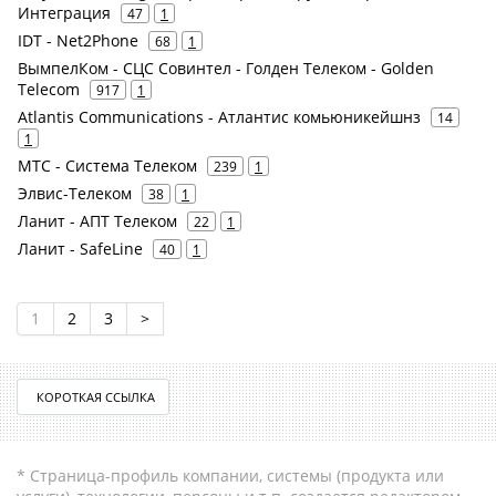
Интеграция
47
1
IDT - Net2Phone
68
1
ВымпелКом - СЦС Совинтел - Голден Телеком - Golden
Telecom
917
1
Atlantis Communications - Атлантис комьюникейшнз
14
1
МТС - Система Телеком
239
1
Элвис-Телеком
38
1
Ланит - АПТ Телеком
22
1
Ланит - SafeLine
40
1
1
2
3
>
КОРОТКАЯ ССЫЛКА
* Страница-профиль компании, системы (продукта или