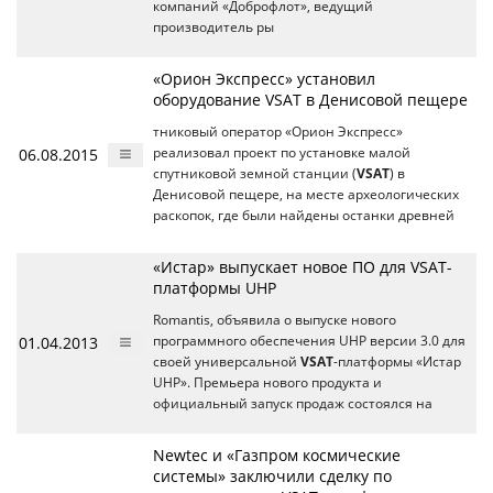
компаний «Доброфлот», ведущий
производитель ры
«Орион Экспресс» установил
оборудование VSAT в Денисовой пещере
тниковый оператор «Орион Экспресс»
06.08.2015
реализовал проект по установке малой
спутниковой земной станции (
VSAT
) в
Денисовой пещере, на месте археологических
раскопок, где были найдены останки древней
«Истар» выпускает новое ПО для VSAT-
платформы UHP
Romantis, объявила о выпуске нового
01.04.2013
программного обеспечения UHP версии 3.0 для
своей универсальной
VSAT
-платформы «Истар
UHP». Премьера нового продукта и
официальный запуск продаж состоялся на
Newtec и «Газпром космические
системы» заключили сделку по