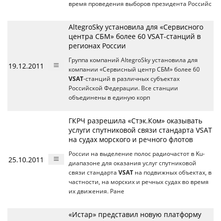
время проведения выборов президента Российс
AltegroSky установила для «Сервисного
центра СБМ» более 60 VSAT-станций в
регионах России
Группа компаний AltegroSky установила для
19.12.2011
компании «Сервисный центр СБМ» более 60
VSAT
-станций в различных субъектах
Российской Федерации. Все станции
объединены в единую корп
ГКРЧ разрешила «Стэк.Ком» оказывать
услуги спутниковой связи стандарта VSAT
на судах морского и речного флотов
России на выделение полос радиочастот в Ku-
25.10.2011
диапазоне для оказания услуг спутниковой
связи стандарта
VSAT
на подвижных объектах, в
частности, на морских и речных судах во время
их движения. Ране
«Истар» представил новую платформу