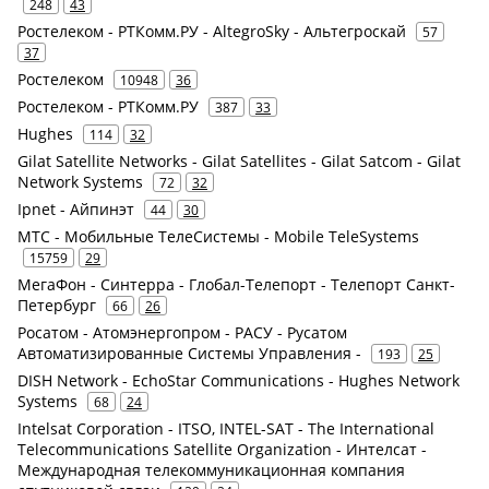
248
43
Ростелеком - РТКомм.РУ - AltegroSky - Альтегроскай
57
37
Ростелеком
10948
36
Ростелеком - РТКомм.РУ
387
33
Hughes
114
32
Gilat Satellite Networks - Gilat Satellites - Gilat Satcom - Gilat
Network Systems
72
32
Ipnet - Айпинэт
44
30
МТС - Мобильные ТелеСистемы - Mobile TeleSystems
15759
29
МегаФон - Синтерра - Глобал-Телепорт - Телепорт Санкт-
Петербург
66
26
Росатом - Атомэнергопром - РАСУ - Русатом
Автоматизированные Системы Управления -
193
25
DISH Network - EchoStar Communications - Hughes Network
Systems
68
24
Intelsat Corporation - ITSO, INTEL-SAT - The International
Telecommunications Satellite Organization - Интелсат -
Международная телекоммуникационная компания