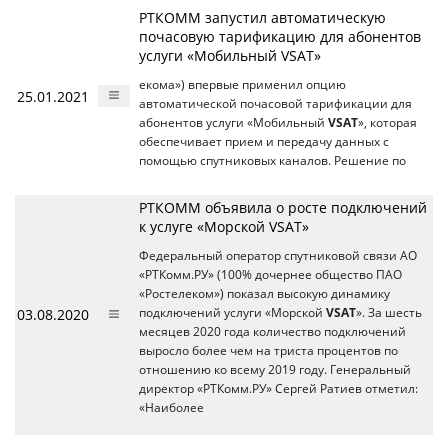
РТКОММ запустил автоматическую
почасовую тарификацию для абонентов
услуги «Мобильный VSAT»
екома») впервые применил опцию
25.01.2021
автоматической почасовой тарификации для
абонентов услуги «Мобильный
VSAT
», которая
обеспечивает прием и передачу данных с
помощью спутниковых каналов. Решение по
РТКОММ объявила о росте подключений
к услуге «Морской VSAT»
Федеральный оператор спутниковой связи АО
«РТКомм.РУ» (100% дочернее общество ПАО
«Ростелеком») показал высокую динамику
03.08.2020
подключений услуги «Морской
VSAT
». За шесть
месяцев 2020 года количество подключений
выросло более чем на триста процентов по
отношению ко всему 2019 году. Генеральный
директор «РТКомм.РУ» Сергей Ратиев отметил:
«Наиболее