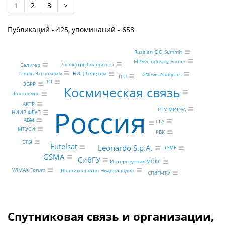
1
2
3
>
Публикаций - 425, упоминаний - 658
Russian CIO Summit
MPEG Industry Forum
Росохотрыболовсоюз
Селигер
Связь-Экспокомм
НИЦ Телеком
CNews Analytics
ITU
IOI
3GPP
Космическая связь
Роскосмос
АКТР
Россия
РТУ МИРЭА
НИИР ФГУП
IABM
СГА
МТУСИ
РБК
ETSI
Eutelsat
Leonardo S.p.A.
itSMF
GSMA
СибГУ
Интерспутник МОКС
WiMAX Forum
Правительство Нидерландов
СПбГМТУ
Спутниковая связь и организации,