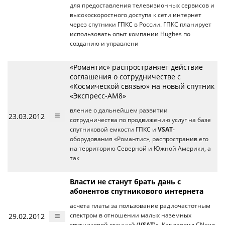
для предоставления телевизионных сервисов и
высокоскоростного доступа к сети интернет
через спутники ГПКС в России. ГПКС планирует
использовать опыт компании Hughes по
созданию и управлени
«Романтис» распространяет действие
соглашения о сотрудничестве с
«Космической связью» на новый спутник
«Экспресс-АМ8»
вление о дальнейшем развитии
23.03.2012
сотрудничества по продвижению услуг на базе
спутниковой емкости ГПКС и
VSAT
-
оборудования «Романтис», распространив его
на территорию Северной и Южной Америки, а
так
Власти не станут брать дань с
абонентов спутникового интернета
асчета платы за пользование радиочастотным
29.02.2012
спектром в отношении малых наземных
спутниковой станций (
VSAT
)». Как заявил CNews