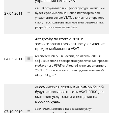
управления сетью VSAT
ети. В результате в инфраструктуре компании
27.04.2011
будет сформирована новая платформа для
управления сетью
VSAT
, а клиенты оператора
смогут воспользоваться новыми решениями,
разработанными на ее базе.
AltegroSky по итогам 2010 г.
зафиксировал трехкратное увеличение
продаж мобильного VSAT
ых систем iNetVu в России, по итогам 2010 г.
04.03.2011
зафиксировала трехкратное увеличение продаж
мобильного
VSAT
от AltegroSky по сравнению с
2009 г. Согласно статистике группы компаний
AltegroSky, в 2
«Космическая связь» и «Примрыбснаб»
будут использовать сеть VSAT-ГПКС для
оказания услуг связи и вещания на
морских судах
заключили договор на оказание услуг
07.10.2010