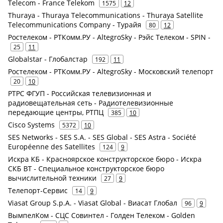
Telecom - France Telekom
1575
12
Thuraya - Thuraya Telecommunications - Thuraya Satellite
Telecommunications Company - Турайя
80
12
Ростелеком - РТКомм.РУ - AltegroSky - Рэйс Телеком - SPIN -
25
11
Globalstar - Глобалстар
192
11
Ростелеком - РТКомм.РУ - AltegroSky - Московский телепорт
20
10
РТРС ФГУП - Российская телевизионная и
радиовещательная сеть - Радиотелевизионные
передающие центры, РТПЦ
385
10
Cisco Systems
5372
10
SES Networks - SES S.A. - SES Global - SES Astra - Société
Européenne des Satellites
124
9
Искра КБ - Красноярское конструкторское бюро - Искра
СКБ ВТ - Специальное конструкторское бюро
вычислительной техники
27
9
Телепорт-Сервис
14
9
Viasat Group S.p.A. - Viasat Global - Виасат Глобал
96
9
ВымпелКом - СЦС Совинтел - Голден Телеком - Golden