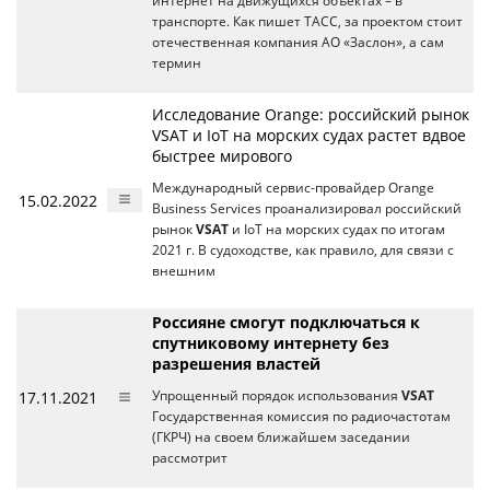
интернет на движущихся объектах – в
транспорте. Как пишет ТАСС, за проектом стоит
отечественная компания АО «Заслон», а сам
термин
Исследование Orange: российский рынок
VSAT и IoT на морских судах растет вдвое
быстрее мирового
Международный сервис-провайдер Orange
15.02.2022
Business Services проанализировал российский
рынок
VSAT
и IoT на морских судах по итогам
2021 г. В судоходстве, как правило, для связи с
внешним
Россияне смогут подключаться к
спутниковому интернету без
разрешения властей
17.11.2021
Упрощенный порядок использования
VSAT
Государственная комиссия по радиочастотам
(ГКРЧ) на своем ближайшем заседании
рассмотрит