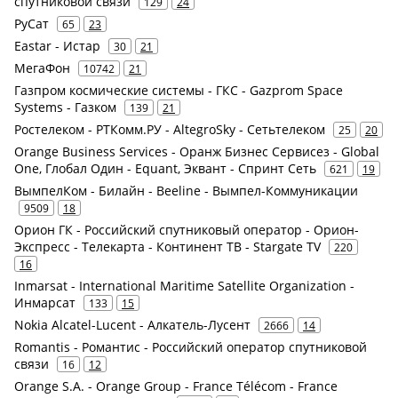
спутниковой связи
129
24
РуСат
65
23
Eastar - Истар
30
21
МегаФон
10742
21
Газпром космические системы - ГКС - Gazprom Space
Systems - Газком
139
21
Ростелеком - РТКомм.РУ - AltegroSky - Сетьтелеком
25
20
Orange Business Services - Оранж Бизнес Сервисез - Global
One, Глобал Один - Equant, Эквант - Спринт Сеть
621
19
ВымпелКом - Билайн - Beeline - Вымпел-Коммуникации
9509
18
Орион ГК - Российский спутниковый оператор - Орион-
Экспресс - Телекарта - Континент ТВ - Stargate TV
220
16
Inmarsat - International Maritime Satellite Organization -
Инмарсат
133
15
Nokia Alcatel-Lucent - Алкатель-Лусент
2666
14
Romantis - Романтис - Российский оператор спутниковой
связи
16
12
Orange S.A. - Orange Group - France Télécom - France