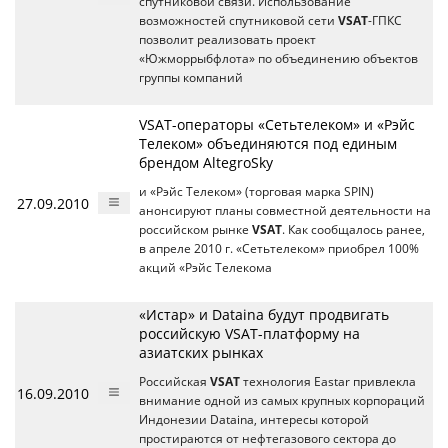
спутниковой связи. Использование
возможностей спутниковой сети
VSAT
-ГПКС
позволит реализовать проект
«Южморрыбфлота» по объединению объектов
группы компаний
VSAT-операторы «Сетьтелеком» и «Рэйс
Телеком» объединяются под единым
брендом AltegroSky
и «Рэйс Телеком» (торговая марка SPIN)
27.09.2010
анонсируют планы совместной деятельности на
российском рынке
VSAT
. Как сообщалось ранее,
в апреле 2010 г. «Сетьтелеком» приобрел 100%
акций «Рэйс Телекома
«Истар» и Dataina будут продвигать
российскую VSAT-платформу на
азиатских рынках
Российская
VSAT
технология Eastar привлекла
16.09.2010
внимание одной из самых крупных корпораций
Индонезии Dataina, интересы которой
простираются от нефтегазового сектора до