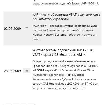
маршрутизаторов моделей Eastar UHP-1000 и U
«Айпинэт» обеспечил VSAT-услугами сеть
банкоматов «Уралсиб»
«Айпинэт» - оператор спутниковой связи
VSAT
,
02.07.2009
системный интегратор решений компании
Hughes Network Systems - обеспечил услугами
спутн
«Сетьтелеком» подключил тысячный
VSAT через ИСЗ «Экспресс-АМ1»
Оператор спутниковой связи «Сетьтелеком»
(федеральная сеть AltegroSky) подключил 1000-
23.03.2009
ый
VSAT
через ИСЗ «Экспресс-АМ1» на ХАБе
HughesNet, расположенном в Центре
Космической связи «Дубна» ГП «Космическая
связь». ХАБ HughesNet в ЦКС «Дубна» ГПКС был
запущен в коммерческую эксплуатаци