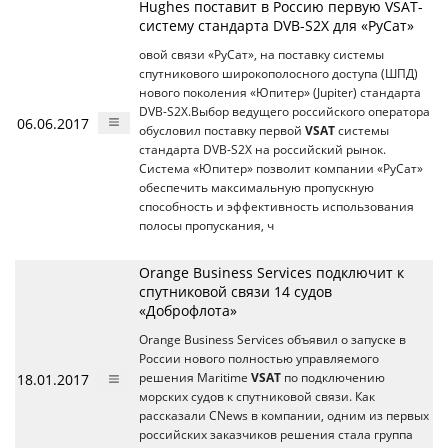
Hughes поставит в Россию первую VSAT-
систему стандарта DVB-S2X для «РуСат»
овой связи «РуСат», на поставку системы
спутникового широкополосного доступа (ШПД)
нового поколения «Юпитер» (Jupiter) стандарта
DVB-S2X.Выбор ведущего российского оператора
06.06.2017
обусловил поставку первой
VSAT
системы
стандарта DVB-S2X на российский рынок.
Система «Юпитер» позволит компании «РуСат»
обеспечить максимальную пропускную
способность и эффективность использования
полосы пропускания, ч
Orange Business Services подключит к
спутниковой связи 14 судов
«Доброфлота»
Orange Business Services объявил о запуске в
России нового полностью управляемого
18.01.2017
решения Maritime
VSAT
по подключению
морских судов к спутниковой связи. Как
рассказали CNews в компании, одним из первых
российских заказчиков решения стала группа