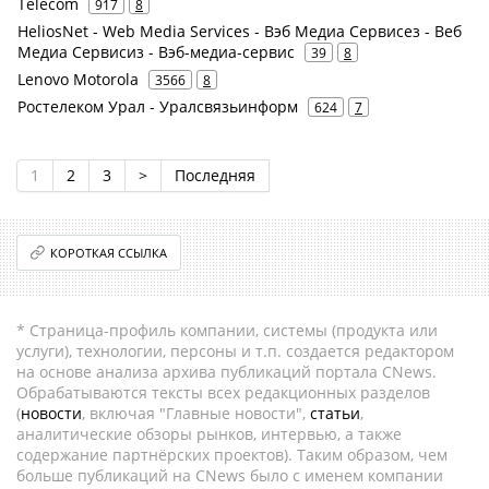
Telecom
917
8
HeliosNet - Web Media Services - Вэб Медиа Сервисез - Веб
Медиа Сервисиз - Вэб-медиа-сервис
39
8
Lenovo Motorola
3566
8
Ростелеком Урал - Уралсвязьинформ
624
7
1
2
3
>
Последняя
КОРОТКАЯ ССЫЛКА
* Страница-профиль компании, системы (продукта или
услуги), технологии, персоны и т.п. создается редактором
на основе анализа архива публикаций портала CNews.
Обрабатываются тексты всех редакционных разделов
(
новости
, включая "Главные новости",
статьи
,
аналитические обзоры рынков, интервью, а также
содержание партнёрских проектов). Таким образом, чем
больше публикаций на CNews было с именем компании