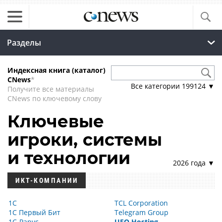
Разделы
Индексная книга (каталог)
CNews
*
Все категории
199124
▼
Получите все материалы
CNews по ключевому слову
Ключевые
игроки, системы
и технологии
2026 года ▼
ИКТ-КОМПАНИИ
1С
TCL Corporation
1С Первый Бит
Telegram Group
1С-Рарус
UFO.Hosting