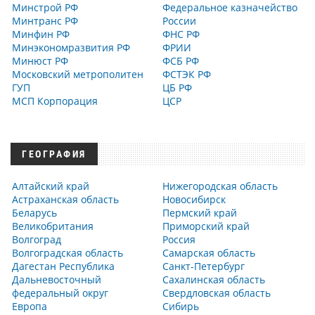
Минстрой РФ
Федеральное казначейство
Минтранс РФ
России
Минфин РФ
ФНС РФ
Минэкономразвития РФ
ФРИИ
Минюст РФ
ФСБ РФ
Московский метрополитен
ФСТЭК РФ
ГУП
ЦБ РФ
МСП Корпорация
ЦСР
ГЕОГРАФИЯ
Алтайский край
Нижегородская область
Астраханская область
Новосибирск
Беларусь
Пермский край
Великобритания
Приморский край
Волгоград
Россия
Волгоградская область
Самарская область
Дагестан Республика
Санкт-Петербург
Дальневосточный
Сахалинская область
федеральный округ
Свердловская область
Европа
Сибирь