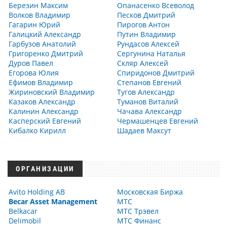
Березин Максим
Опанасенко Всеволод
Волков Владимир
Песков Дмитрий
Гагарин Юрий
Пирогов Антон
Галицкий Александр
Путин Владимир
Гарбузов Анатолий
Рундасов Алексей
Григоренко Дмитрий
Сергунина Наталья
Дуров Павел
Скляр Алексей
Егорова Юлия
Спиридонов Дмитрий
Ефимов Владимир
Степанов Евгений
Жириновский Владимир
Тугов Александр
Казаков Александр
Туманов Виталий
Калинин Александр
Чачава Александр
Касперский Евгений
Чермашенцев Евгений
Кибалко Кирилл
Шадаев Максут
ОРГАНИЗАЦИИ
Avito Holding AB
Московская Биржа
Becar Asset Management
МТС
Belkacar
МТС Трэвел
Delimobil
МТС Финанс