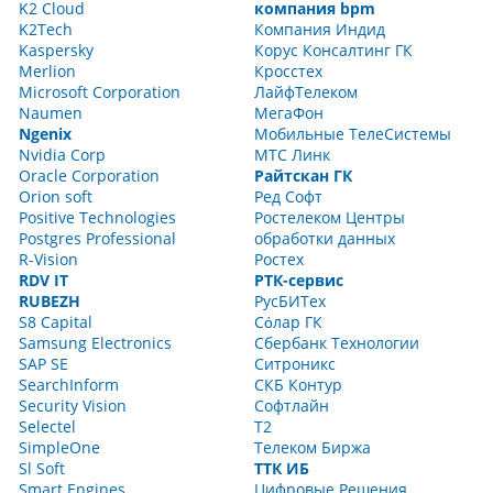
K2 Cloud
компания bpm
K2Tech
Компания Индид
Kaspersky
Корус Консалтинг ГК
Merlion
Кросстех
Microsoft Corporation
ЛайфТелеком
Naumen
МегаФон
Ngenix
Мобильные ТелеСистемы
Nvidia Corp
МТС Линк
Oracle Corporation
Райтскан ГК
Orion soft
Ред Софт
Positive Technologies
Ростелеком Центры
Postgres Professional
обработки данных
R-Vision
Ростех
RDV IT
РТК-сервис
RUBEZH
РусБИТех
S8 Capital
Сόлар ГК
Samsung Electronics
Сбербанк Технологии
SAP SE
Ситроникс
SearchInform
СКБ Контур
Security Vision
Софтлайн
Selectel
Т2
SimpleOne
Телеком Биржа
Sl Soft
ТТК ИБ
Smart Engines
Цифровые Решения