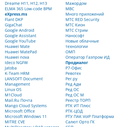
Dreame H11, H12, H13
Мажордом
ELMA 365 Low-code BPM
МВС
eXpress.ms
Много приложений
Flant DKP
МТС RED Security
GigaChat
МТС Кион
Google Android
МТС Стрим
Google Assistant
Нанософт
Google YouTube
Новые облачные
Huawei Mate
технологии
Huawei MatePad
ОМП
Huawei nova
Оператор Газпром ИД
Ideco NGFW
Продиалог
Jatoba
Р7-Офис
K-Team HRM
Ревотех
LANSOFT Document
Рег.ру
Management
Ред Адм
Linux OS
Ред ОС
M1Cloud
Ред ОС М
Mail.Ru Почта
Реестр ТОРП
Mango Cloud Systems
РТК ИТ Плюс
Microsoft Office
РТК-ЦОД
Microsoft Windows 11
РТУ ПАК VoIP Платформа
MITRE CVE
Салют Орто ГК