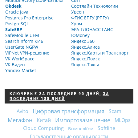
MultiDirectory LDAP-каталог
СБП
Okdesk
Софтлайн Технологии
Oracle Java
Увеон
Postgres Pro Enterprise
ФГИС ЕПГУ (РПГУ)
PostgreSQL
Хром
SafeERP
ЭРА-ГЛОНАСС ГАИС
SafeMobile UEM
ЮMoney
SearchInform КИБ
Яндекс 360
UserGate NGFW
Яндекс.Алиса
ViPNet VPN-решение
Яндекс.Карты и Транспорт
VK WorkSpace
Яндекс.Поиск
VK Видео
Яндекс.Такси
Yandex Market
КЛЮЧЕВЫЕ
ЗА ПОСЛЕДНИЕ 90 ДНЕЙ
,
ЗА
ПОСЛЕДНИЕ 180 ДНЕЙ
Цифровая трансформация
Avito
Scam
МегаФон
Импортозамещение
Китай
MLOps
Cloud Computing
Softline
ВымпелКом
Государственные органы власти