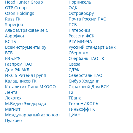
HeadHunter Group
Норникель
OTP Group
ОДК
Ozon Holdings
Островок.ру
Russ ГК
Почта России ПАО
Superjob
ПСБ
АльфаСтрахование СГ
Пятёрочка
Аэрофлот
Россети ФСК
БСПБ
РТУ МИРЭА
ВсеИнструменты.ру
Русский стандарт Банк
ВТБ
СберАвто
ВЭБ.РФ
Сбербанк ПАО ГК
Газпром ПАО
Свеза
Дом.РФ АКБ
СДЭК
ИКС 5 Ритейл Групп
Северсталь ПАО
Калашников ГК
Сибур Холдинг
Каталитик Пипл МКООО
Страховой Дом ВСК
Лента
Т2
Локотех
ТБанк
М.Видео-Эльдорадо
ТехноНИКОЛЬ
Магнит
Тинькофф ГК
Международный аэропорт
ЦИАН
Пулково