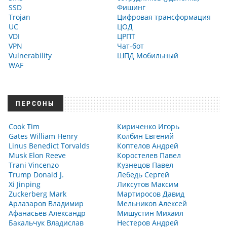
SSD
Фишинг
Trojan
Цифровая трансформация
UC
ЦОД
VDI
ЦРПТ
VPN
Чат-бот
Vulnerability
ШПД Мобильный
WAF
ПЕРСОНЫ
Cook Tim
Кириченко Игорь
Gates William Henry
Колбин Евгений
Linus Benedict Torvalds
Коптелов Андрей
Musk Elon Reeve
Коростелев Павел
Trani Vincenzo
Кузнецов Павел
Trump Donald J.
Лебедь Сергей
Xi Jinping
Ликсутов Максим
Zuckerberg Mark
Мартиросов Давид
Арлазаров Владимир
Мельников Алексей
Афанасьев Александр
Мишустин Михаил
Бакальчук Владислав
Нестеров Андрей