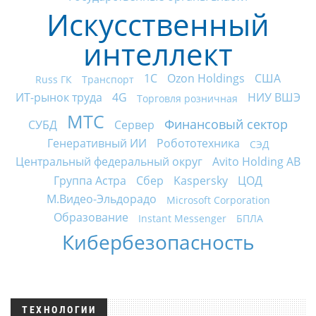
Искусственный
интеллект
1С
Ozon Holdings
США
Russ ГК
Транспорт
ИТ-рынок труда
4G
НИУ ВШЭ
Торговля розничная
МТС
Финансовый сектор
СУБД
Сервер
Генеративный ИИ
Робототехника
СЭД
Центральный федеральный округ
Avito Holding AB
Группа Астра
Сбер
Kaspersky
ЦОД
М.Видео-Эльдорадо
Microsoft Corporation
Образование
Instant Messenger
БПЛА
Кибербезопасность
ТЕХНОЛОГИИ