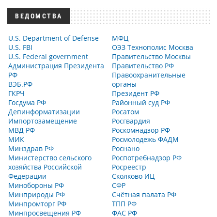
ВЕДОМСТВА
U.S. Department of Defense
МФЦ
U.S. FBI
ОЭЗ Технополис Москва
U.S. Federal government
Правительство Москвы
Администрация Президента
Правительство РФ
РФ
Правоохранительные
ВЭБ.РФ
органы
ГКРЧ
Президент РФ
Госдума РФ
Районный суд РФ
Депинформатизации
Росатом
Импортозамещение
Росгвардия
МВД РФ
Роскомнадзор РФ
МИК
Росмолодежь ФАДМ
Минздрав РФ
Роснано
Министерство сельского
Роспотребнадзор РФ
хозяйства Российской
Росреестр
Федерации
Сколково ИЦ
Минобороны РФ
СФР
Минприроды РФ
Счётная палата РФ
Минпромторг РФ
ТПП РФ
Минпросвещения РФ
ФАС РФ