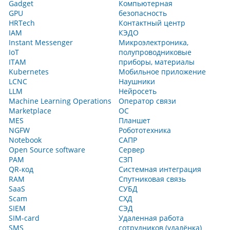
Gadget
Компьютерная
GPU
безопасность
HRTech
Контактный центр
IAM
КЭДО
Instant Messenger
Микроэлектроника,
IoT
полупроводниковые
ITAM
приборы, материалы
Kubernetes
Мобильное приложение
LCNC
Наушники
LLM
Нейросеть
Machine Learning Operations
Оператор связи
Marketplace
ОС
MES
Планшет
NGFW
Робототехника
Notebook
САПР
Open Source software
Сервер
PAM
СЗП
QR-код
Системная интеграция
RAM
Спутниковая связь
SaaS
СУБД
Scam
СХД
SIEM
СЭД
SIM-card
Удаленная работа
SMS
сотрудников (удалёнка)