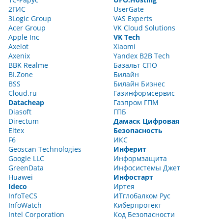
2ГИС
UserGate
3Logic Group
VAS Experts
Acer Group
VK Cloud Solutions
Apple Inc
VK Tech
Axelot
Xiaomi
Axenix
Yandex B2B Tech
BBK Realme
Базальт СПО
BI.Zone
Билайн
BSS
Билайн Бизнес
Cloud.ru
Газинформсервис
Datacheap
Газпром ГПМ
Diasoft
ГПБ
Directum
Дамаск Цифровая
Eltex
Безопасность
F6
ИКС
Geoscan Technologies
Инферит
Google LLC
Информзащита
GreenData
Инфосистемы Джет
Huawei
Инфостарт
Ideco
Иртея
InfoTeCS
ИТглобалком Рус
InfoWatch
Киберпротект
Intel Corporation
Код Безопасности