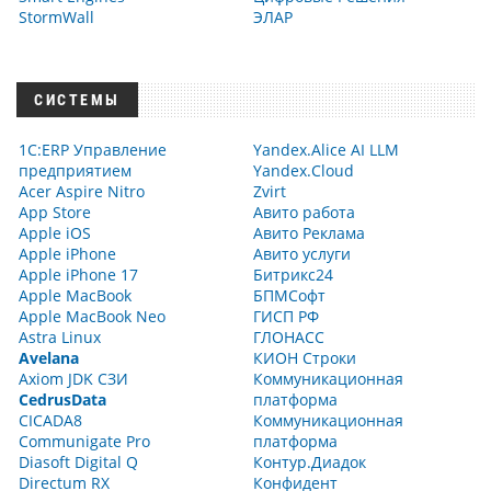
StormWall
ЭЛАР
СИСТЕМЫ
1С:ERP Управление
Yandex.Alice AI LLM
предприятием
Yandex.Cloud
Acer Aspire Nitro
Zvirt
App Store
Авито работа
Apple iOS
Авито Реклама
Apple iPhone
Авито услуги
Apple iPhone 17
Битрикс24
Apple MacBook
БПМСофт
Apple MacBook Neo
ГИСП РФ
Astra Linux
ГЛОНАСС
Avelana
КИОН Строки
Axiom JDK СЗИ
Коммуникационная
CedrusData
платформа
CICADA8
Коммуникационная
Communigate Pro
платформа
Diasoft Digital Q
Контур.Диадок
Directum RX
Конфидент