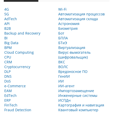
4G
Wi-Fi
5G
Автоматизация процессов
AdTech
Автоматизация склада
API
Астрономия
B2B
Биометрия
Backup and Recovery
Бот
BI
БПЛА
Big Data
БТиЭ
BPM
Виртуализация
Cloud Computing
Вирус-вымогатель
CPU
(шифровальщик)
CRM
ВКС
Cryptocurrency
ВОЛС
DLP
Вредоносное ПО
DNS
ГенИИ
DoS
ИИ
e-Commerce
ИИ-агент
EAM
Импортозамещение
EdTech
Инженерные системы
ERP
ИСПДн
FinTech
Картография и навигация
Fraud Detection
Квантовый компьютер