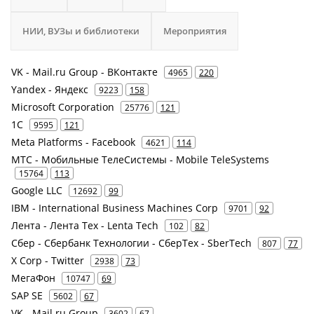
НИИ, ВУЗы и библиотеки
Мероприятия
VK - Mail.ru Group - ВКонтакте
4965
220
Yandex - Яндекс
9223
158
Microsoft Corporation
25776
121
1С
9595
121
Meta Platforms - Facebook
4621
114
МТС - Мобильные ТелеСистемы - Mobile TeleSystems
15764
113
Google LLC
12692
99
IBM - International Business Machines Corp
9701
92
Лента - Лента Тех - Lenta Tech
102
82
Сбер - Сбербанк Технологии - СберТех - SberTech
807
77
X Corp - Twitter
2938
73
МегаФон
10747
69
SAP SE
5602
67
VK - Mail.ru Group
3602
67