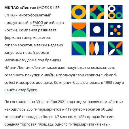
МКПАО «Лента»
(MOEX & LSE:
LNTA) – многоформатный
продуктовый и
FMCG
ритейлер в
России. Компания развивает
форматы гипермаркетов,
супермаркетов, а также недавно
запустила новый формат
магазинов у дома под брендом
«Мини Лента». «Лента» также дает покупателям возможность
совершать покупки онлайн, используя свои сервисы click-and-
collect и экспресс-доставки. Компания была основана в 1993 году в
Санкт-Петербурге
.
По состоянию на 30 сентября 2021 года под управлением «Ленты»
находилось 255 гипермаркетов и 419 супермаркетов общей
торговой площадью более 1,7 млн кв. м в 88 городах России.
Средняя торговая площадь одного гипермаркета «Ленты»