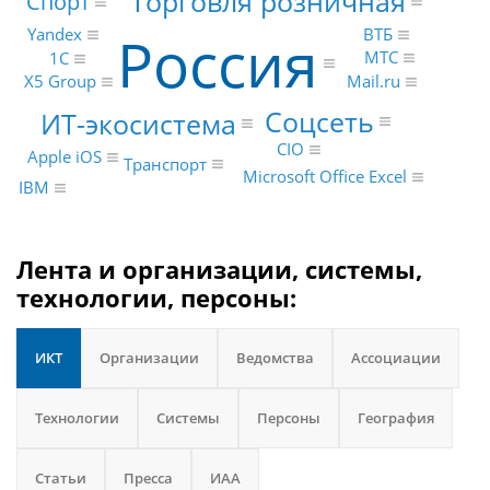
Торговля розничная
Спорт
Россия
Yandex
ВТБ
МТС
1С
X5 Group
Mail.ru
Соцсеть
ИТ-экосистема
CIO
Apple iOS
Транспорт
Microsoft Office Excel
IBM
Лента и организации, системы,
технологии, персоны:
ИКТ
Организации
Ведомства
Ассоциации
Технологии
Системы
Персоны
География
Статьи
Пресса
ИАА