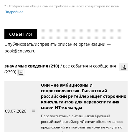
* Отображена общая сумма требований всех кредиторов по всем
судебным делам, в рамках которых компания подавала требования
Подробнее
к своим должникам — организациям. При этом, общая сумма
требований всех кредиторов по делу о банкротстве не тождественна
сумме требования одного конкретного кредитора, кредиторов
в одном таком деле может быть несколько десятков, а размеры сумм
СОБЫТИЯ
требований одних могут быть больше или меньше размеров
требований других кредиторов.
Опубликовать/исправить описание организации —
book@cnews.ru
значимые сведения (210)
/
все события и сообщения
(2399)
Они «не амбициозны и
сопротивляются». Гигантский
российский ритейлер ищет сторонних
консультантов для перевоспитания
своей ИТ-команды
09.07.2026
Перевоспитание айтишников Крупный
российский ритейлер «
Лента
» объявил запрос
предложений на консультационные услуги по