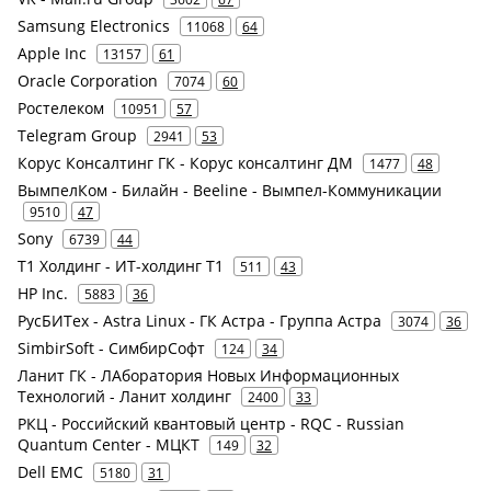
Samsung Electronics
11068
64
Apple Inc
13157
61
Oracle Corporation
7074
60
Ростелеком
10951
57
Telegram Group
2941
53
Корус Консалтинг ГК - Корус консалтинг ДМ
1477
48
ВымпелКом - Билайн - Beeline - Вымпел-Коммуникации
9510
47
Sony
6739
44
Т1 Холдинг - ИТ-холдинг Т1
511
43
HP Inc.
5883
36
РусБИТех - Astra Linux - ГК Астра - Группа Астра
3074
36
SimbirSoft - СимбирСофт
124
34
Ланит ГК - ЛАборатория Новых Информационных
Технологий - Ланит холдинг
2400
33
РКЦ - Российский квантовый центр - RQC - Russian
Quantum Center - МЦКТ
149
32
Dell EMC
5180
31