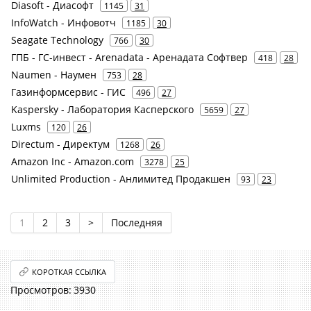
Diasoft - Диасофт
1145
31
InfoWatch - Инфовотч
1185
30
Seagate Technology
766
30
ГПБ - ГС-инвест - Arenadata - Аренадата Софтвер
418
28
Naumen - Наумен
753
28
Газинформсервис - ГИС
496
27
Kaspersky - Лаборатория Касперского
5659
27
Luxms
120
26
Directum - Директум
1268
26
Amazon Inc - Amazon.com
3278
25
Unlimited Production - Анлимитед Продакшен
93
23
1
2
3
>
Последняя
КОРОТКАЯ ССЫЛКА
3930