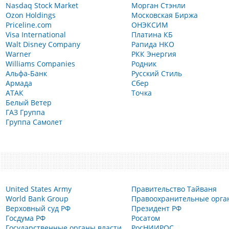
Nasdaq Stock Market
Морган Стэнли
Ozon Holdings
Московская Биржа
Priceline.com
ОНЭКСИМ
Visa International
Платина КБ
Walt Disney Company
Рапида НКО
Warner
РКК Энергия
Williams Companies
Родник
Альфа-Банк
Русский Стиль
Армада
Сбер
АТАК
Точка
Белый Ветер
ГАЗ Группа
Группа Самолет
United States Army
Правительство Тайваня
World Bank Group
Правоохранительные орга
Верховный суд РФ
Президент РФ
Госдума РФ
Росатом
Государственные органы власти
РосНИИРОС