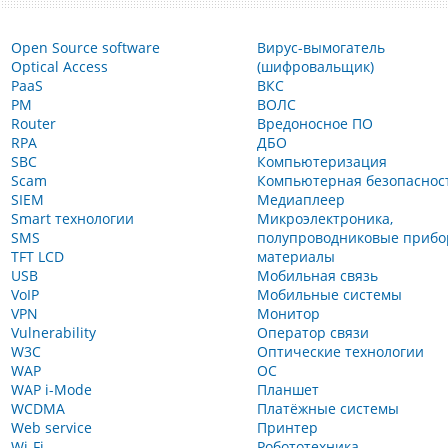
Open Source software
Вирус-вымогатель
Optical Access
(шифровальщик)
PaaS
ВКС
PM
ВОЛС
Router
Вредоносное ПО
RPA
ДБО
SBC
Компьютеризация
Scam
Компьютерная безопаснос
SIEM
Медиаплеер
Smart технологии
Микроэлектроника,
SMS
полупроводниковые прибо
TFT LCD
материалы
USB
Мобильная связь
VoIP
Мобильные системы
VPN
Монитор
Vulnerability
Оператор связи
W3C
Оптические технологии
WAP
ОС
WAP i-Mode
Планшет
WCDMA
Платёжные системы
Web service
Принтер
Wi-Fi
Робототехника