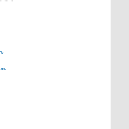
ть
ры,