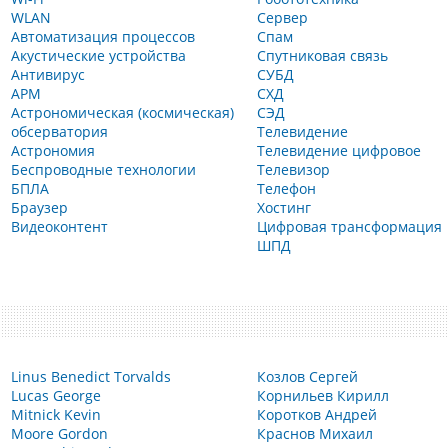
WLAN
Сервер
Автоматизация процессов
Спам
Акустические устройства
Спутниковая связь
Антивирус
СУБД
АРМ
СХД
Астрономическая (космическая)
СЭД
обсерватория
Телевидение
Астрономия
Телевидение цифровое
Беспроводные технологии
Телевизор
БПЛА
Телефон
Браузер
Хостинг
Видеоконтент
Цифровая трансформация
ШПД
Linus Benedict Torvalds
Козлов Сергей
Lucas George
Корнильев Кирилл
Mitnick Kevin
Коротков Андрей
Moore Gordon
Краснов Михаил