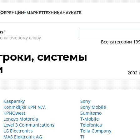
НФЕРЕНЦИИ
МАРКЕТ
ТЕХНИКА
НАУКА
ТВ
ws
*
о ключевому слову
Все категории
19
роки, системы
и
2002 
Kaspersky
Sony
Koninklijke KPN N.V.
Sony Mobile
KPNQwest
Sumitomo
Lenovo Motorola
T-Mobile
Level 3 Communications
Telefonica
LG Electronics
Telia Company
MAS Elektronik AG
TI