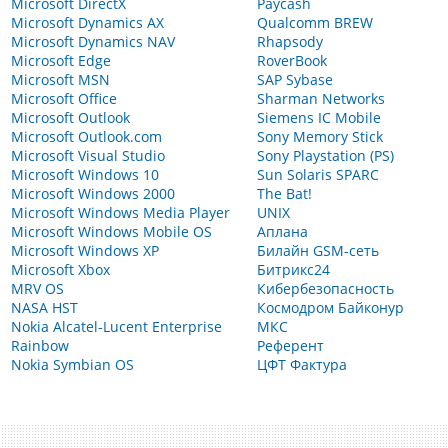
Microsoft DirectX
Paycash
Microsoft Dynamics AX
Qualcomm BREW
Microsoft Dynamics NAV
Rhapsody
Microsoft Edge
RoverBook
Microsoft MSN
SAP Sybase
Microsoft Office
Sharman Networks
Microsoft Outlook
Siemens IC Mobile
Microsoft Outlook.com
Sony Memory Stick
Microsoft Visual Studio
Sony Playstation (PS)
Microsoft Windows 10
Sun Solaris SPARC
Microsoft Windows 2000
The Bat!
Microsoft Windows Media Player
UNIX
Microsoft Windows Mobile OS
Аплана
Microsoft Windows XP
Билайн GSM-сеть
Microsoft Xbox
Битрикс24
MRV OS
Кибербезопасность
NASA HST
Космодром Байконур
Nokia Alcatel-Lucent Enterprise
МКС
Rainbow
Референт
Nokia Symbian OS
ЦФТ Фактура