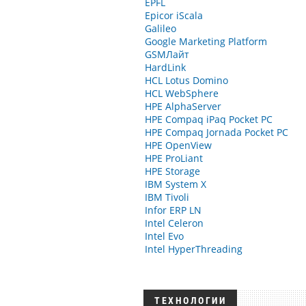
EPFL
Epicor iScala
Galileo
Google Marketing Platform
GSMЛайт
HardLink
HCL Lotus Domino
HCL WebSphere
HPE AlphaServer
HPE Compaq iPaq Pocket PC
HPE Compaq Jornada Pocket PC
HPE OpenView
HPE ProLiant
HPE Storage
IBM System X
IBM Tivoli
Infor ERP LN
Intel Celeron
Intel Evo
Intel HyperThreading
ТЕХНОЛОГИИ