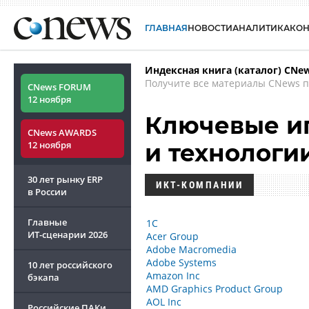
ГЛАВНАЯ
НОВОСТИ
АНАЛИТИКА
КО
Индексная книга (каталог) CNe
Получите все материалы CNews п
CNews FORUM
12 ноября
Ключевые иг
CNews AWARDS
12 ноября
и технологи
30 лет рынку ERP
ИКТ-КОМПАНИИ
в России
Главные
1С
ИТ-сценарии
2026
Acer Group
Adobe Macromedia
Adobe Systems
10 лет российского
Amazon Inc
бэкапа
AMD Graphics Product Group
AOL Inc
Российские ПАКи