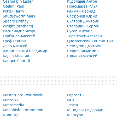
Osama bin Laden
Кудряшев Антон
Otellini Paul
Пономарев Илья
Potter Harry
Рейман Леонид
Shuttleworth Mark
Сафронов Юрий
Spears Britney
Скляров Дмитрий
Wright (brothers)
Степашин Сергей
Василиадис Игорь
Сусов Михаил
Горбунов Алексей
Терентьев Алексей
Греф Герман
Циолковский Константин
Деев Алексей
Чепчугов Дмитрий
Жириновский Владимир
Шаров Владимир
Кадер Михаил
Шлыков Алексей
Капцов Сергей
MasterCard Worldwide
Евросеть
Metro AG
ИСК
Metromedia
Лента
Mitsubishi Corporation
М.Видео-Эльдорадо
NanduQ
Меркури