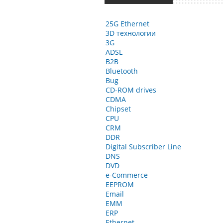
25G Ethernet
3D технологии
3G
ADSL
B2B
Bluetooth
Bug
CD-ROM drives
CDMA
Chipset
CPU
CRM
DDR
Digital Subscriber Line
DNS
DVD
e-Commerce
EEPROM
Email
EMM
ERP
Ethernet