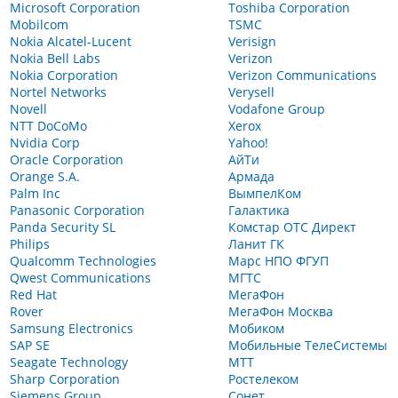
Microsoft Corporation
Toshiba Corporation
Mobilcom
TSMC
Nokia Alcatel-Lucent
Verisign
Nokia Bell Labs
Verizon
Nokia Corporation
Verizon Communications
Nortel Networks
Verysell
Novell
Vodafone Group
NTT DoCoMo
Xerox
Nvidia Corp
Yahoo!
Oracle Corporation
АйТи
Orange S.A.
Армада
Palm Inc
ВымпелКом
Panasonic Corporation
Галактика
Panda Security SL
Комстар ОТС Директ
Philips
Ланит ГК
Qualcomm Technologies
Марс НПО ФГУП
Qwest Communications
МГТС
Red Hat
МегаФон
Rover
МегаФон Москва
Samsung Electronics
Мобиком
SAP SE
Мобильные ТелеСистемы
Seagate Technology
МТТ
Sharp Corporation
Ростелеком
Siemens Group
Сонет