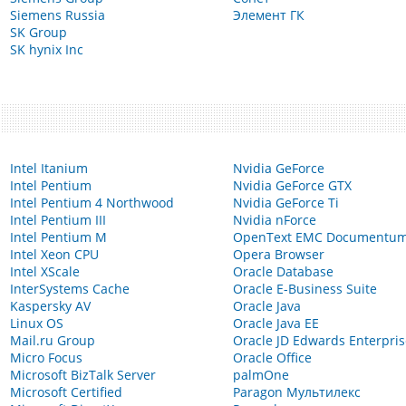
Siemens Russia
Элемент ГК
SK Group
SK hynix Inc
Intel Itanium
Nvidia GeForce
Intel Pentium
Nvidia GeForce GTX
Intel Pentium 4 Northwood
Nvidia GeForce Ti
Intel Pentium III
Nvidia nForce
Intel Pentium M
OpenText EMC Documentu
Intel Xeon CPU
Opera Browser
Intel XScale
Oracle Database
InterSystems Cache
Oracle E-Business Suite
Kaspersky AV
Oracle Java
Linux OS
Oracle Java EE
Mail.ru Group
Oracle JD Edwards Enterpri
Micro Focus
Oracle Office
Microsoft BizTalk Server
palmOne
Microsoft Certified
Paragon Мультилекс