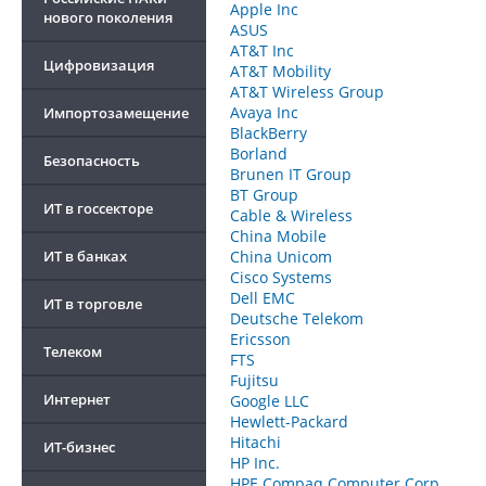
Apple Inc
нового поколения
ASUS
AT&T Inc
Цифровизация
AT&T Mobility
AT&T Wireless Group
Avaya Inc
Импортозамещение
BlackBerry
Borland
Безопасность
Brunen IT Group
BT Group
ИТ в госсекторе
Cable & Wireless
China Mobile
ИТ в банках
China Unicom
Cisco Systems
Dell EMC
ИТ в торговле
Deutsche Telekom
Ericsson
Телеком
FTS
Fujitsu
Интернет
Google LLC
Hewlett-Packard
Hitachi
ИТ-бизнес
HP Inc.
HPE Compaq Computer Corp