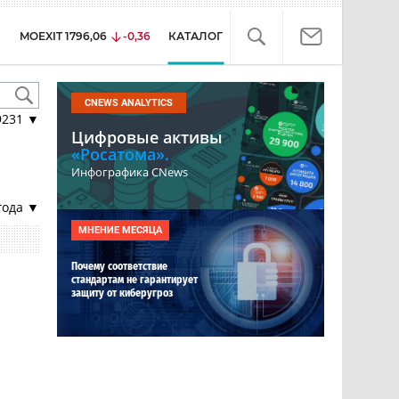
MOEXIT
1796,06
-0,36
КАТАЛОГ
CNEWS ANALYTICS
9231
▼
Цифровые активы
«Росатома».
Инфографика CNews
года ▼
МНЕНИЕ МЕСЯЦА
Почему соответствие
стандартам не гарантирует
защиту от киберугроз