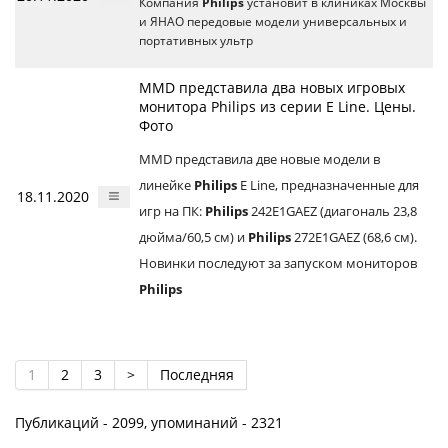
Компания
Philips
установит в клиниках Москвы
и ЯНАО передовые модели универсальных и
портативных ультр
MMD представила два новых игровых
монитора Philips из серии E Line. Цены.
Фото
MMD представила две новые модели в
линейке
Philips
E Line, предназначенные для
18.11.2020
игр на ПК:
Philips
242E1GAEZ (диагональ 23,8
дюйма/60,5 см) и
Philips
272E1GAEZ (68,6 см).
Новинки последуют за запуском мониторов
Philips
1
2
3
>
Последняя
Публикаций - 2099, упоминаний - 2321