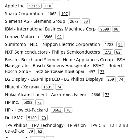
Apple Inc
13156
110
Sharp Corporation
1062
107
Siemens AG - Siemens Group
2673
99
IBM - International Business Machines Corp
9699
98
Lenovo Motorola
3566
92
Sumitomo - NEC - Nippon Electric Corporation
1783
92
NXP Semiconductors - Philips Semiconductors
273
82
Bosch - Bosch and Siemens Home Appliances Group - BSH
Hausgeräte - Bosch-Siemens Hausgeräte - BSHG - Robert
Bosch GmbH - БСХ бытовые приборы
497
77
LG Display - LG.Philips LCD - LG.Philips Displays
259
74
Hitachi - Хитачи
1501
74
Nokia Alcatel-Lucent - Алкатель-Лусент
2666
73
HP Inc.
5883
72
HP - Hewlett-Packard
3662
70
Dell EMC
5180
70
TPV Philips - TPV Technology - TP Vision - TPV CIS - Ти Пи Ви
Си-Ай-Эс
79
62