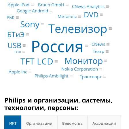
Apple iPod
Braun GmbH
CNews Analytics
Google Android
DVD
Металлы
РБК
Sony
Телевизор
БТиЭ
Россия
USB
CNews
Театр
Tefal
Монитор
TFT LCD
Nokia Corporation
Apple Inc
Philips Ambilight
Транспорт
Philips и организации, системы,
технологии, персоны:
ИКТ
Организации
Ведомства
Ассоциации