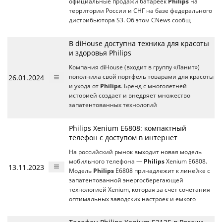
официальные продажи батареек
Philips
на
территории России и СНГ на базе федерального
дистрибьютора S3. Об этом CNews сообщ
В diHouse доступна техника для красоты
и здоровья Philips
Компания diHouse (входит в группу «Ланит»)
26.01.2024
пополнила свой портфель товарами для красоты
и ухода от
Philips
. Бренд с многолетней
историей создает и внедряет множество
запатентованных технологий
Philips Xenium E6808: компактный
телефон с доступом в интернет
На российский рынок выходит новая модель
мобильного телефона —
Philips
Xenium E6808.
13.11.2023
Модель
Philips
E6808 принадлежит к линейке с
запатентованной энергосберегающей
технологией Xenium, которая за счет сочетания
оптимальных заводских настроек и емкого