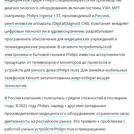
диагностического оборудования, включая системы
УЗИ
,
МРТ
(например,
Philips Ingenia 1.5T
, производимый
в России
),
рентгеновские
аппараты (
DigitalDiagnost
С90). Компания внедряет
цифровые технологии
в
здравоохранение
, разрабатывает
программное обеспечение для
медицинских
учреждений и
телемедицинские
решения. В сегменте
потребительской
электроники
и
бытовой
техники Philips известна ассортиментом
продукции: от
телевизоров
и
мониторов
до
пылесосов
и
устройств для
умного дома
(
Philips Hue
). Для линейки
мобильных
телефонов
Xenium
запатентованна
энергосберегающая
технология
.
В России
компания столкнулась с рядом сложностей в последние
годы. В 2022 году Philips, наряду с другими западными
производителями
медицинского
оборудования,
ограничила свою
деятельность
на
российском рынке
. Это привело к проблемам с
работой
умных устройств
Philips Hue
и прекращению