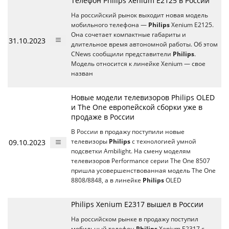
Телефон Philips Xenium E2125 в России
На российский рынок выходит новая модель
мобильного телефона —
Philips
Xenium E2125.
Она сочетает компактные габариты и
31.10.2023
длительное время автономной работы. Об этом
CNews сообщили представители
Philips
.
Модель относится к линейке Xenium — свое
назван
Новые модели телевизоров Philips OLED
и The One европейской сборки уже в
продаже в России
В России в продажу поступили новые
09.10.2023
телевизоры
Philips
с технологией умной
подсветки Ambilight. На смену моделям
телевизоров Performance серии The One 8507
пришла усовершенствованная модель The One
8808/8848, а в линейке
Philips
OLED
Philips Xenium E2317 вышел в России
На российском рынке в продажу поступил
мобильный телефон
Philips
Xenium E2317 с