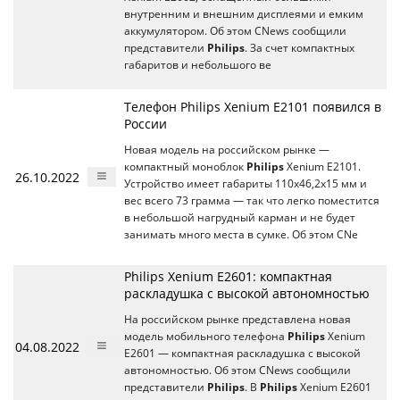
внутренним и внешним дисплеями и емким
аккумулятором. Об этом CNews сообщили
представители
Philips
. За счет компактных
габаритов и небольшого ве
Телефон Philips Xenium E2101 появился в
России
Новая модель на российском рынке —
компактный моноблок
Philips
Xenium E2101.
26.10.2022
Устройство имеет габариты 110х46,2х15 мм и
вес всего 73 грамма — так что легко поместится
в небольшой нагрудный карман и не будет
занимать много места в сумке. Об этом CNe
Philips Xenium E2601: компактная
раскладушка с высокой автономностью
На российском рынке представлена новая
модель мобильного телефона
Philips
Xenium
04.08.2022
E2601 — компактная раскладушка с высокой
автономностью. Об этом CNews сообщили
представители
Philips
. В
Philips
Xenium E2601