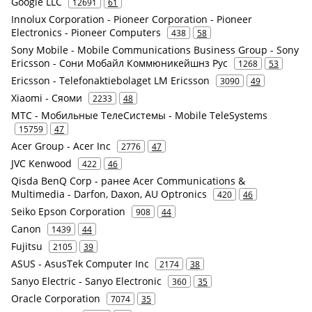
Google LLC
12691
61
Innolux Corporation - Pioneer Corporation - Pioneer
Electronics - Pioneer Computers
438
58
Sony Mobile - Mobile Communications Business Group - Sony
Ericsson - Сони Мобайл Коммюникейшнз Рус
1268
53
Ericsson - Telefonaktiebolaget LM Ericsson
3090
49
Xiaomi - Сяоми
2233
48
МТС - Мобильные ТелеСистемы - Mobile TeleSystems
15759
47
Acer Group - Acer Inc
2776
47
JVC Kenwood
422
46
Qisda BenQ Corp - ранее Acer Communications &
Multimedia - Darfon, Daxon, AU Optronics
420
46
Seiko Epson Corporation
908
44
Canon
1439
44
Fujitsu
2105
39
ASUS - AsusTek Computer Inc
2174
38
Sanyo Electric - Sanyo Electronic
360
35
Oracle Corporation
7074
35