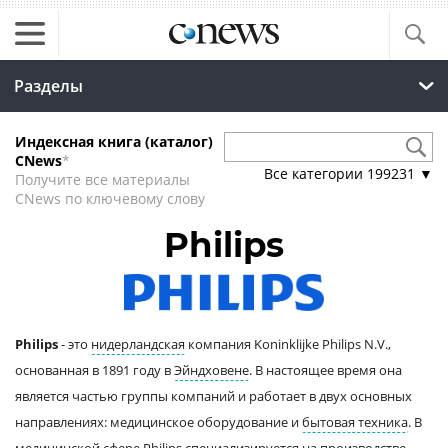
Разделы
Индексная книга (каталог)
CNews
*
Все категории
199231
▼
Получите все материалы
CNews по ключевому слову
Philips
Philips
- это
нидерландская
компания Koninklijke Philips N.V.,
основанная в 1891 году в
Эйндховене
. В настоящее время она
является частью группы компаний и работает в двух основных
направлениях: медицинское оборудование и
бытовая техника
. В
медицинской сфере
Philips специализируется на производстве