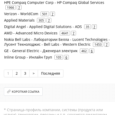
HPE Compaq Computer Corp - HP Compaq Global Services
1966
7
Verizon - WorldCom
501
7
Applied Materials
305
7
Digital Angel - Applied Digital Solutions - ADS
35
7
AMD - Advanced Micro Devices
4641
7
Nokia Bell Labs - Лаборатории Белла - Lucent Technologies -
Лусент Текнолоджис - Bell Labs - Western Electric
1453
7
GE - General Electric - Дженерал электрик
462
6
Inline Group - Инлайн Груп
105
6
1
2
3
>
Последняя
КОРОТКАЯ ССЫЛКА
* Страница-профиль компании, системы (продукта или
услуги), технологии, персоны и т.п. создается редактором