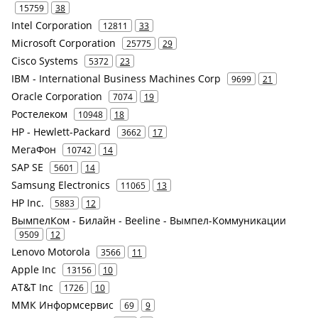
15759
38
Intel Corporation
12811
33
Microsoft Corporation
25775
29
Cisco Systems
5372
23
IBM - International Business Machines Corp
9699
21
Oracle Corporation
7074
19
Ростелеком
10948
18
HP - Hewlett-Packard
3662
17
МегаФон
10742
14
SAP SE
5601
14
Samsung Electronics
11065
13
HP Inc.
5883
12
ВымпелКом - Билайн - Beeline - Вымпел-Коммуникации
9509
12
Lenovo Motorola
3566
11
Apple Inc
13156
10
AT&T Inc
1726
10
ММК Информсервис
69
9