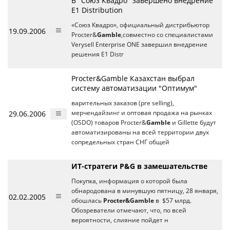
В "Союз Квадро" завершено внедрение
E1 Distribution
«Союз Квадро», официальный дистрибьютор
19.09.2006
Procter&
Gamble
,совместно со специалистами
Verysell Enterprise ONE завершил внедрение
решения E1 Distr
Procter&Gamble Казахстан выбрал
систему автоматизации "Оптимум"
варительных заказов (pre selling),
29.06.2006
мерчендайзинг и оптовая продажа на рынках
(OSDO) товаров Procter&
Gamble
и Gillette будут
автоматизированы на всей территории двух
сопредельных стран СНГ общей
ИТ-стратеги P&G в замешательстве
Покупка, информация о которой была
обнародована в минувшую пятницу, 28 января,
02.02.2005
обошлась
Procter&Gamble
в $57 млрд.
Обозреватели отмечают, что, по всей
вероятности, слияние пойдет н