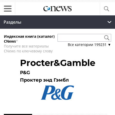
Разделы
Индексная книга (каталог)
CNews
*
Все категории
199231
▼
Получите все материалы
CNews по ключевому слову
Procter&Gamble
P&G
Проктер энд Гэмбл