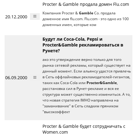
Procter & Gamble продала домен Flu.com
Компания Procter &
Gamble
Co. продала
20.12.2000
доменное имя flu.com. Flu.com - это одно из 100
доменных имен, которые ком
Будут ли Coca-Cola, Pepsi и
Procter&Gamble рекламироваться в
Рунете?
ако это утверждение верно только для того
рынка сетевой рекламы, который существует на
данный момент. Если альянсу удастся привлечь
06.09.2000
в Сеть оффлайновых рекламодателей-гигантов,
таких как Coca-Cola или
Procter&Gamble
,
расстановка сил в Рунет-рекламе и вся ее
структура может существенно измениться. А то,
что новая стратегия IMHO направлена на
"заманивание" в Сеть сладким пряником
"высокоэффект
Procter & Gamble будет сотрудничать с
Women.com