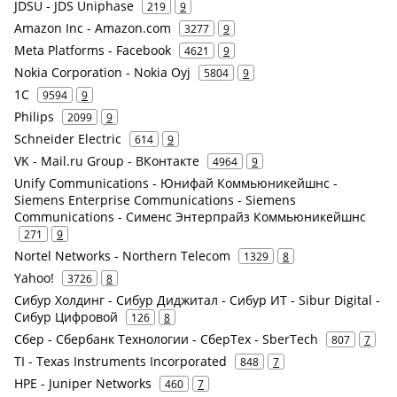
JDSU - JDS Uniphase
219
9
Amazon Inc - Amazon.com
3277
9
Meta Platforms - Facebook
4621
9
Nokia Corporation - Nokia Oyj
5804
9
1С
9594
9
Philips
2099
9
Schneider Electric
614
9
VK - Mail.ru Group - ВКонтакте
4964
9
Unify Communications - Юнифай Коммьюникейшнс -
Siemens Enterprise Communications - Siemens
Communications - Сименс Энтерпрайз Коммьюникейшнс
271
9
Nortel Networks - Northern Telecom
1329
8
Yahoo!
3726
8
Сибур Холдинг - Сибур Диджитал - Сибур ИТ - Sibur Digital -
Сибур Цифровой
126
8
Сбер - Сбербанк Технологии - СберТех - SberTech
807
7
TI - Texas Instruments Incorporated
848
7
HPE - Juniper Networks
460
7