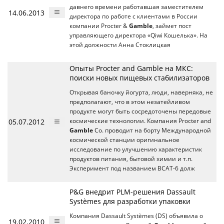
давнего времени работавшая заместителем
14.06.2013
директора по работе с клиентами в России
компании Procter &
Gamble
, займет пост
управляющего директора «Qiwi Кошелька». На
этой должности Анна Стоклицкая
Опыты Procter and Gamble на МКС:
поиски новых пищевых стабилизаторов
Открывая баночку йогурта, люди, наверняка, не
предполагают, что в этом незатейливом
продукте могут быть сосредоточены передовые
05.07.2012
космические технологии. Компания Procter and
Gamble
Co. проводит на борту Международной
космической станции оригинальное
исследование по улучшению характеристик
продуктов питания, бытовой химии и т.п.
Эксперимент под названием BCAT-6 долж
P&G внедрит PLM-решения Dassault
Systèmes для разработки упаковки
Компания Dassault Systèmes (DS) объявила о
19.02.2010