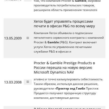
том, что компания Procter &
Gamble
, мировой
производитель потребительских товаров,
расширила область применения технологи
Xerox будет управлять процессами
печати в офисах P&G по всему миру
Компания Xerox объявила о подписании
13.05.2009
пятилетнего сервисного контракта с компанией
Procter &
Gamble
(P&G). Контракт включает
услуги Xerox по управлению печатными
службами P&G в офисах и
Procter & Gamble Prestige Products в
России перешла на новую версию
Microsoft Dynamics NAV
ативно и точно калькулировать себестоимость.
13.03.2008
Таким образом, используя данное решение,
руководители «
Проктер энд Гэмбл
Престиж
Продактс» получают прозрачную структуру
компании, достоверные данны