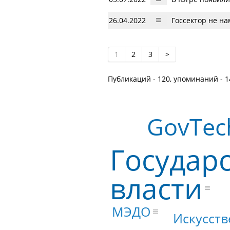
26.04.2022
Госсектор не н
1
2
3
>
Публикаций - 120, упоминаний - 1
GovTec
Государ
власти
МЭДО
Искусст