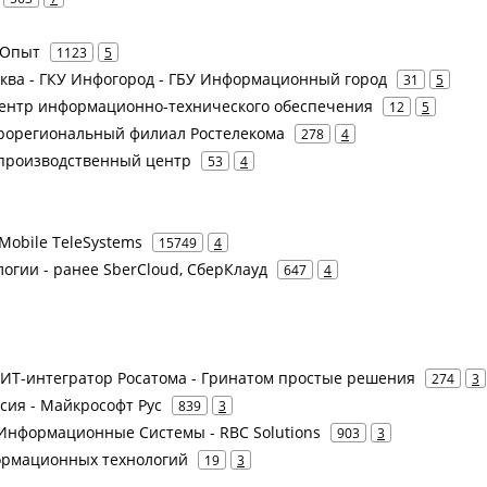
 Опыт
1123
5
ква - ГКУ Инфогород - ГБУ Информационный город
31
5
Центр информационно-технического обеспечения
12
5
крорегиональный филиал Ростелекома
278
4
-производственный центр
53
4
Mobile TeleSystems
15749
4
логии - ранее SberCloud, СберКлауд
647
4
- ИТ-интегратор Росатома - Гринатом простые решения
274
3
ссия - Майкрософт Рус
839
3
К Информационные Системы - RBC Solutions
903
3
ормационных технологий
19
3