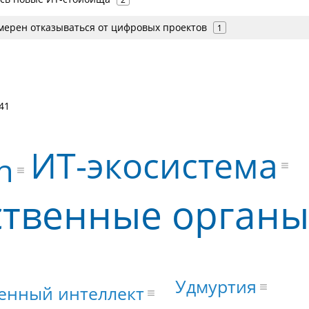
амерен отказываться от цифровых проектов
1
41
ИТ-экосистема
h
ственные органы
Удмуртия
венный интеллект