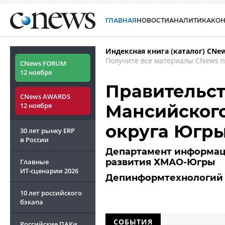
ГЛАВНАЯ
НОВОСТИ
АНАЛИТИКА
КО
Индексная книга (каталог) CNe
Получите все материалы CNews п
CNews FORUM
12 ноября
Правительст
CNews AWARDS
12 ноября
Мансийского
округа Югр
30 лет рынку ERP
в России
Департамент информац
развития ХМАО-Югры
Главные
ИТ-сценарии
2026
Депинформтехнологий
10 лет российского
бэкапа
СОБЫТИЯ
Российские ПАКи