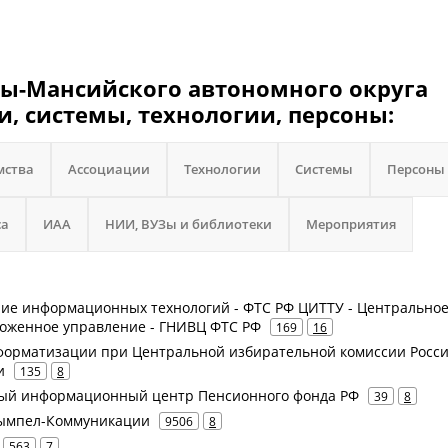
ты-Мансийского автономного округа
, системы, технологии, персоны:
мства
Ассоциации
Технологии
Системы
Персоны
са
ИАА
НИИ, ВУЗы и библиотеки
Мероприятия
ение информационных технологий - ФТС РФ ЦИТТУ - Центрально
оженное управление - ГНИВЦ ФТС РФ
169
16
форматизации при Центральной избирательной комиссии Росс
и
135
8
ый информационный центр Пенсионного фонда РФ
39
8
 Вымпел-Коммуникации
9506
8
563
7