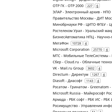
ОТР ГК - ОТР 2000
227
6
ЭЛАР - Электронный архив - НПО
Правительство Москвы - ДИТ Мос
Минобрнауки РФ - ЦИТО ФГБУ - 
Ростелеком Урал - Уральский ма
БизнесАвтоматика НПЦ - Научно
МегаФон
10728
4
Microsoft Corporation
25770
4
МТС - Мобильные ТелеСистемы - 
Сбер - Cloud.ru - Облачные техно
VK - Mail.ru Group
3602
4
Directum - Директум
1267
4
Diasoft - Диасофт
1143
4
Росатом - Гринатом - Greenatom 
Microsoft Russia - Майкрософт Ро
Армада - РБК софт - РБК ИС - РБ
Росимущество - Управления инф
Проектная практика