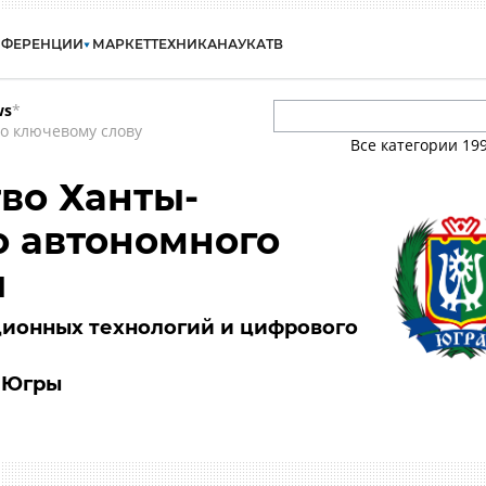
НФЕРЕНЦИИ
МАРКЕТ
ТЕХНИКА
НАУКА
ТВ
ws
*
о ключевому слову
Все категории
19
во Ханты-
 автономного
ы
ионных технологий и цифрового
 Югры