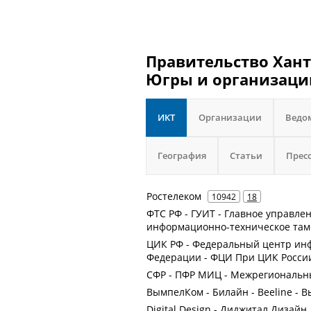
Правительство Хан
Югры и организации
ИКТ
Организации
Ведо
География
Статьи
Прес
Ростелеком
10942
18
ФТС РФ - ГУИТ - Главное управл
информационно-техническое там
ЦИК РФ - Федеральный центр ин
Федерации - ФЦИ При ЦИК Росси
СФР - ПФР МИЦ - Межрегиональн
ВымпелКом - Билайн - Beeline -
Digital Design - Диджитал Дизайн