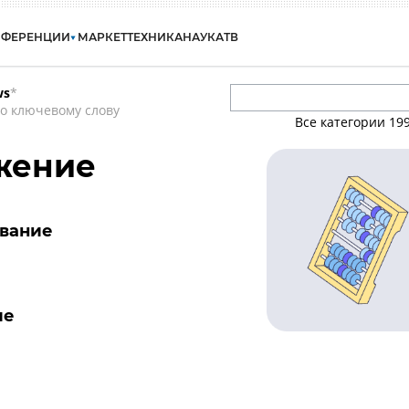
НФЕРЕНЦИИ
МАРКЕТ
ТЕХНИКА
НАУКА
ТВ
ws
*
о ключевому слову
Все категории
19
жение
ование
ие