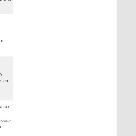
ие
О
сь от
лся с
оринг
в