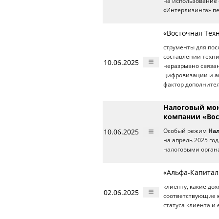
на использование 
«Интерлизинга» п
«Восточная Тех
струменты для пос
составлении техни
10.06.2025
неразрывно связа
цифровизации и ав
фактор дополнител
Налоговый мон
компании «Вос
10.06.2025
Особый режим
На
на апрель 2025 го
налоговыми орган
«Альфа-Капитал
клиенту, какие до
02.06.2025
соответствующие
статуса клиента и 