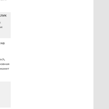
клик
к
ых
 на
ech,
новная
 окажет