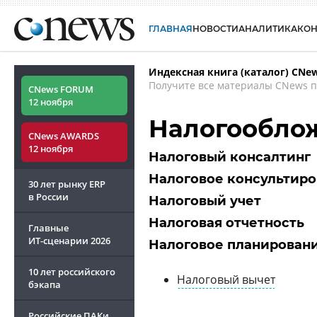
ГЛАВНАЯ
НОВОСТИ
АНАЛИТИКА
КО
Индексная книга (каталог) CNe
Получите все материалы CNews п
CNews FORUM
12 ноября
Налогообло
CNews AWARDS
12 ноября
Налоговый консалтинг
Налоговое консультир
30 лет рынку ERP
в России
Налоговый учет
Налоговая отчетность
Главные
ИТ-сценарии
2026
Налоговое планирован
10 лет российского
Налоговый вычет
бэкапа
Российские ПАКи