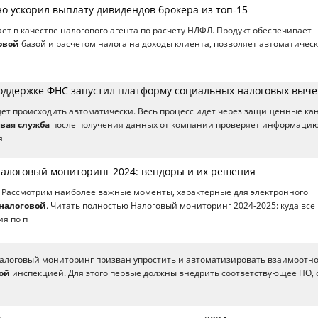
о ускорил выплату дивидендов брокера из топ-15
ает в качестве налогового агента по расчету НДФЛ. Продукт обеспечивает
овой
базой и расчетом налога на доходы клиента, позволяет автоматичес
оддержке ФНС запустил платформу социальных налоговых выче
ет происходить автоматически. Весь процесс идет через защищенные ка
вая служба
после получения данных от компании проверяет информацию
я
Налоговый мониторинг 2024: вендоры и их решения
 Рассмотрим наиболее важные моменты, характерные для электронного
налоговой
. Читать полностью Налоговый мониторинг 2024-2025: куда все
ия по п
Налоговый мониторинг призван упростить и автоматизировать взаимоот
ой
инспекцией. Для этого первые должны внедрить соответствующее ПО, 