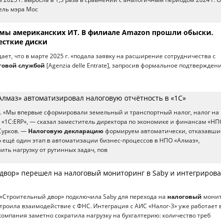
ель мэра Мос
омы американских ИТ. В филиале Amazon прошли обыски.
есткие диски
ет, что в марте 2025 г. «подала заявку на расширение сотрудничества с
говой службой
[Agenzia delle Entrate], запросив формальное подтвержден
Алмаз» автоматизировал налоговую отчётность в «1С»
. «Мы впервые сформировали земельный и транспортный налог, налог на
 «1С:ERP», — сказал заместитель директора по экономике и финансам «НП
Сурков. —
Налоговую декларацию
формируем автоматически, отказавши
о ещё один этап в автоматизации бизнес-процессов в НПО «Алмаз»,
ть нагрузку от рутинных задач, пов
двор» перешел на налоговый мониторинг в Saby и интегрирова
«Строительный двор» подключила Saby для перехода на
налоговый
монит
троила взаимодействие с ФНС. Интеграция с АИС «Налог-3» уже работает 
компания заметно сократила нагрузку на бухгалтерию: количество треб