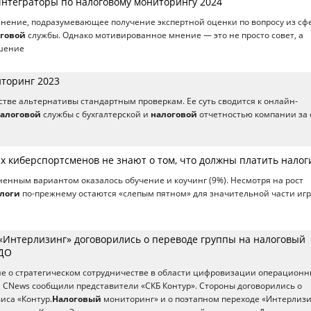
Интеграторы по налоговому мониторингу 2024
нение, подразумевающее получение экспертной оценки по вопросу из сф
говой
службы. Однако мотивированное мнение — это не просто совет, а
шение
торинг 2023
естве альтернативы стандартным проверкам. Ее суть сводится к онлайн-
алоговой
службы с бухгалтерской и
налоговой
отчетностью компании за 
 киберспортсменов не знают о том, что должны платить налог
енным вариантом оказалось обучение и коучинг (9%). Несмотря на рост
логи
по-прежнему остаются «слепым пятном» для значительной части игр
 «Интерлизинг» договорились о переводе группы на налоговый
О ​
е о стратегическом сотрудничестве в области цифровизации операционн
м CNews сообщили представители «СКБ Контур». Стороны договорились о
иса «Контур.
Налоговый
мониторинг» и о поэтапном переходе «Интерлиз