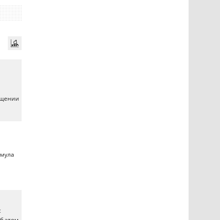
ащении
рмула
с
Об этом