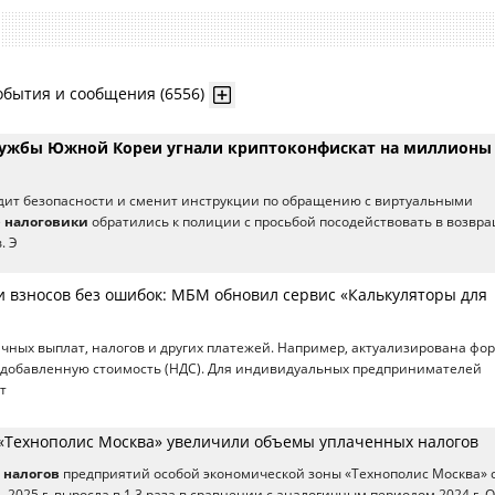
обытия и сообщения (6556)
лужбы Южной Кореи угнали криптоконфискат на миллионы
дит безопасности и сменит инструкции по обращению с виртуальными
е
налоговики
обратились к полиции с просьбой посодействовать в возвр
. Э
 и взносов без ошибок: МБМ обновил сервис «Калькуляторы для
ичных выплат, налогов и других платежей. Например, актуализирована фо
добавленную стоимость (НДС). Для индивидуальных предпринимателей
т
«Технополис Москва» увеличили объемы уплаченных налогов
х
налогов
предприятий особой экономической зоны «Технополис Москва» 
 2025 г. выросла в 1,3 раза в сравнении с аналогичным периодом 2024 г. 