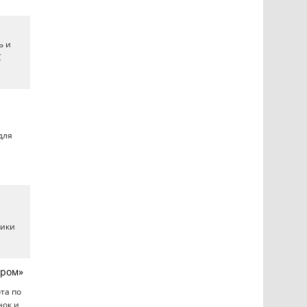
ь и
С
для
ники
уром»
та по
нок и