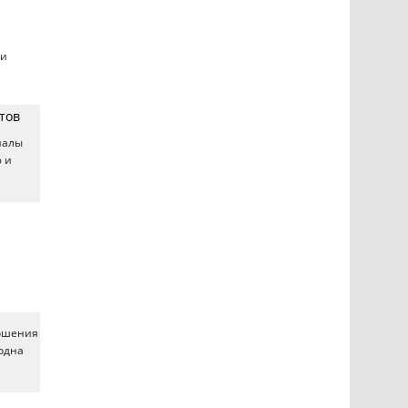
ки
тов
налы
 и
ношения
одна