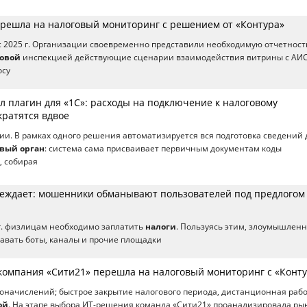
ерешла на налоговый мониторинг с решением от «Контура»
 2025 г. Организации своевременно представили необходимую отчетност
говой
инспекцией действующие сценарии взаимодействия витрины с АИ
осу
л плагин для «1С»: расходы на подключение к налоговому
кратятся вдвое
и. В рамках одного решения автоматизируется вся подготовка сведений 
вый орган
: система сама присваивает первичным документам коды
, собирая
реждает: мошенники обманывают пользователей под предлогом
 г. физлицам необходимо заплатить
налоги
. Пользуясь этим, злоумышлен
давать боты, каналы и прочие площадки
компания «Сити21» перешла на налоговый мониторинг с «Конт
оначислений; быстрое закрытие налогового периода, дистанционная рабо
ой
. На этапе выбора ИT-решения команда «Сити21» проанализировала ры