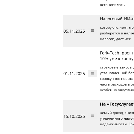
остановилась
Налоговый ИИ-п
которую клиент мо
05.11.2025
разберется в
нало
налогов, даст чек
Fork-Tech: рост
10% уже к концу
страховые взносы 
01.11.2025
установленной базы
совокупное повы
часть расходов в о
особенно ощутимо
На «Госуслуга
аемый доход, сниз
15.10.2025
уплаченного
нало
недвижимости. Гр