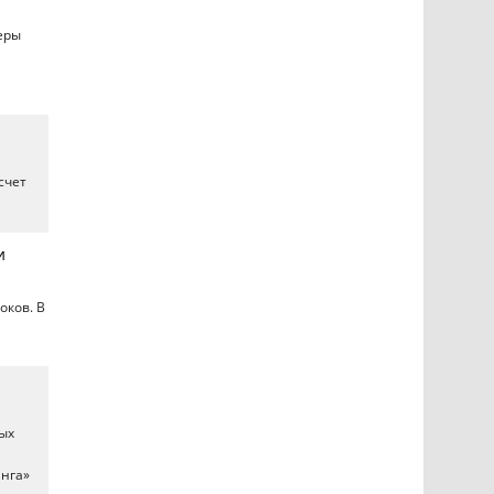
еры
счет
и
оков. В
ых
инга»