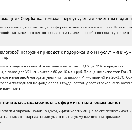
омощник Сбербанка поможет вернуть деньги клиентам в один 
жет получить, и объяснит, как оформить вычет самостоятельно. Помощни
говой
нагрузке конкретного клиента и найдет способы возврата уплаченн
 налоговой нагрузки приведёт к подорожанию ИТ-услуг минимум
 года
для аккредитованных ИТ-компаний вырастут с 7,6% до 15% в пределах
, а порог для УСН снизится с 60 до 10 млн руб. По оценке экспертов Fork-T
шение
налоговой
нагрузки увеличит издержки ИТ-компаний на 20–35%. Ос
трасли приходится на фонд оплаты труда, поэтому рост страховых взносов
е влияние на
х» появилась возможность оформить налоговый вычет
ив таким образом налог на доходы физических лиц, а также вернуть часть
га
, например, с зарплаты или уменьшить сумму
налога
при продаже
иг