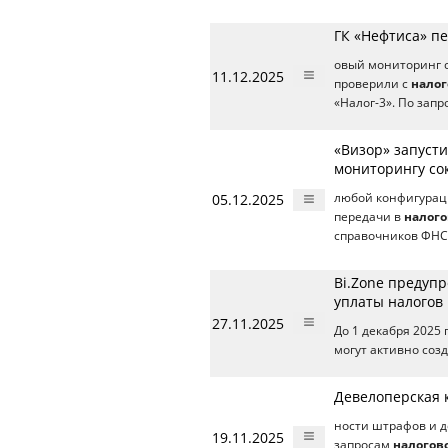
ГК «Нефтиса» п
овый мониторинг с
11.12.2025
проверили с
нало
«Налог-3». По запр
«Визор» запусти
мониторингу со
05.12.2025
любой конфигураци
передачи в
налого
справочников ФНС
Bi.Zone предуп
уплаты налогов
27.11.2025
До 1 декабря 2025
могут активно соз
Девелоперская 
ности штрафов и д
19.11.2025
запросам
налогов