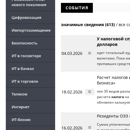
нового поколения
СОБЫТИЯ
Цифровизация
значимые сведения (613)
/
все с
Импортозамещение
У налоговой с
Безопасность
долларов
04.03.2026
едет тотальный ау
ИТ в госсекторе
валютами. Пока ж
пропавших средств
ИТ в банках
Расчет налогов
ИТ в торговле
бизнеса»
18.02.2026
лее 30 видов разл
Телеком
расчета
налога
на 
обновлен калькуля
Интернет
Резиденты ОЭЗ 
ИТ-бизнес
Сумма уплаченны
16.02.2026
января по сентябрь