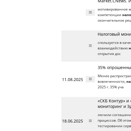
Market.CNews. 
мотивированное м
компетенции
нало
окончательное ре
Налоговый мони
спользуется в кач
взаимодействию
н
открытия дос
35% опрошенных
Менее распростран
11.08.2025
вовлеченности,
на
2025 г. 35% уча
«СКБ Контур» и
мониторинг и ЭД
лючили соглашени
18.06.2025
процессов. Об это
тестировании серв