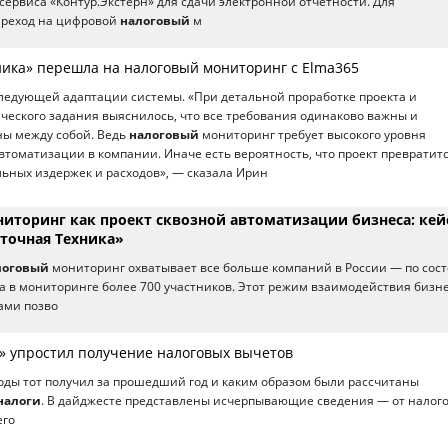
сервиса «Контур.Экстерн» для сдачи электронной отчетности. Для
ереход на цифровой
налоговый
м
ника» перешла на налоговый мониторинг с Elma365
ледующей адаптации системы. «При детальной проработке проекта и
ческого задания выяснилось, что все требования одинаково важны и
ны между собой. Ведь
налоговый
мониторинг требует высокого уровня
томатизации в компании. Иначе есть вероятность, что проект превратитс
ьных издержек и расходов», — сказала Ирин
иторинг как проект сквозной автоматизации бизнеса: кей
точная Техника»
логовый
мониторинг охватывает все больше компаний в России — по сос
да в мониторинге более 700 участников. Этот режим взаимодействия бизне
ами позво
» упростил получение налоговых вычетов
ходы тот получил за прошедший год и каким образом были рассчитаны
налоги
. В дайджесте представлены исчерпывающие сведения — от налог
его