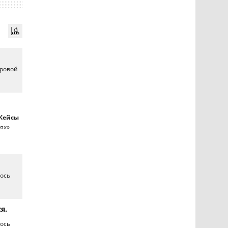
фровой
Кейсы
иях»
ось
я.
ось