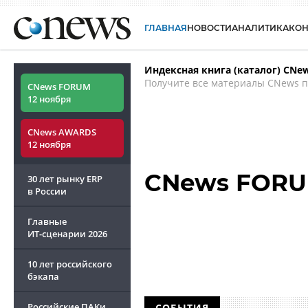
ГЛАВНАЯ
НОВОСТИ
АНАЛИТИКА
КО
Индексная книга (каталог) CNe
Получите все материалы CNews п
CNews FORUM
12 ноября
CNews AWARDS
12 ноября
CNews FORU
30 лет рынку ERP
в России
Главные
ИТ-сценарии
2026
10 лет российского
бэкапа
Российские ПАКи
СОБЫТИЯ