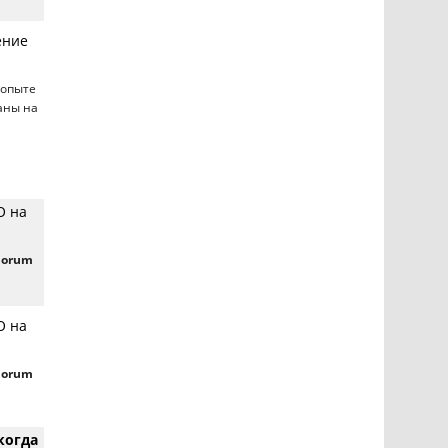
ение
 опыте
аны на
О на
Forum
О на
Forum
когда