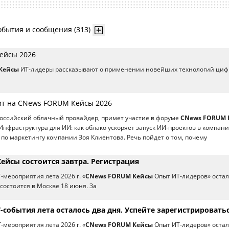
обытия и сообщения (313)
ейсы 2026
Кейсы
ИТ-лидеры рассказывают о применении новейших технологий ци
ит на CNews FORUM Кейсы 2026
российский облачный провайдер, примет участие в форуме
CNews FORUM 
Инфраструктура для ИИ: как облако ускоряет запуск ИИ-проектов в компан
 по маркетингу компании Зоя Клиентова. Речь пойдет о том, почему
ейсы состоится завтра. Регистрация
-мероприятия лета 2026 г. «
CNews FORUM Кейсы
Опыт ИТ-лидеров» остал
 состоится в Москве 18 июня. За
-события лета осталось два дня. Успейте зарегистрироватьс
-мероприятия лета 2026 г. «
CNews FORUM Кейсы
Опыт ИТ-лидеров» остал