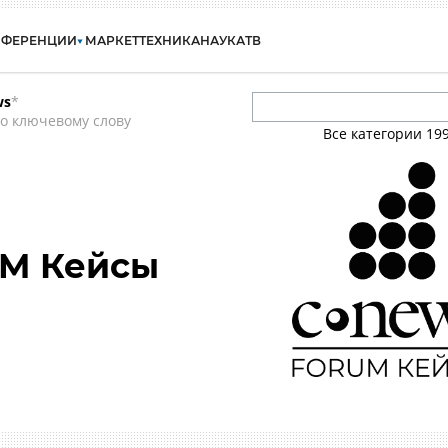
НФЕРЕНЦИИ
МАРКЕТ
ТЕХНИКА
НАУКА
ТВ
ws
*
о ключевому слову
Все категории
19
M Кейсы