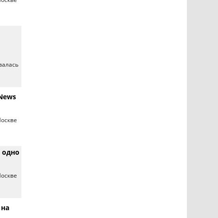
валась
News
Москве
 одно
Москве
 на