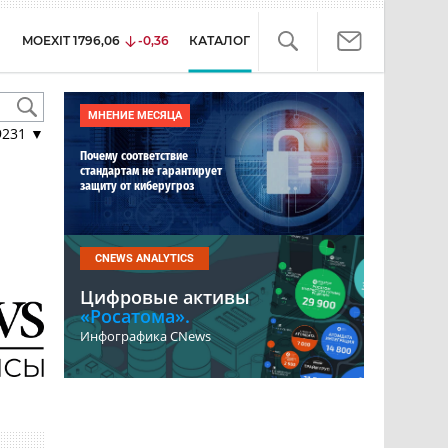
MOEXIT
1796,06
-0,36
КАТАЛОГ
МНЕНИЕ МЕСЯЦА
9231
▼
Почему соответствие
стандартам не гарантирует
защиту от киберугроз
CNEWS ANALYTICS
Цифровые активы
«Росатома».
Инфографика CNews