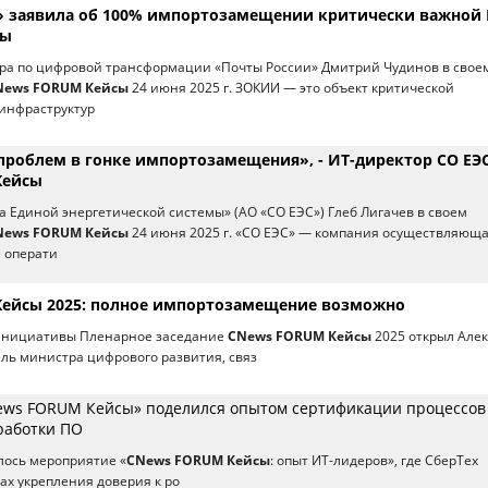
» заявила об 100% импортозамещении критически важной 
ры
ора по цифровой трансформации «Почты России» Дмитрий Чудинов в свое
News FORUM Кейсы
24 июня 2025 г. ЗОКИИ — это объект критической
инфраструктур
проблем в гонке импортозамещения», - ИТ-директор СО ЕЭС
Кейсы
а Единой энергетической системы» (АО «СО ЕЭС») Глеб Лигачев в своем
News FORUM Кейсы
24 июня 2025 г. «СО ЕЭС» — компания осуществляющ
 операти
ейсы 2025: полное импортозамещение возможно
инициативы Пленарное заседание
CNews FORUM Кейсы
2025 открыл Але
ль министра цифрового развития, связ
ews FORUM Кейсы» поделился опытом сертификации процессов
работки ПО
лось мероприятие «
CNews FORUM Кейсы
: опыт ИТ-лидеров», где СберТех
рах укрепления доверия к ро