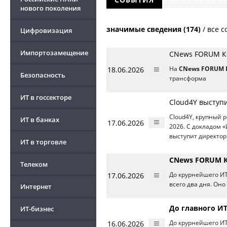
нового поколения
значимые сведения (174)
/
все с
Цифровизация
Импортозамещение
CNews FORUM К
18.06.2026
На
CNews FORUM 
Безопасность
трансформа
ИТ в госсекторе
Cloud4Y выступ
Cloud4Y, крупный 
ИТ в банках
17.06.2026
2026. С докладом «
выступит директор
ИТ в торговле
CNews FORUM К
Телеком
17.06.2026
До крурнейшего ИТ
всего два дня. Оно
Интернет
До главного ИТ
ИТ-бизнес
16.06.2026
До крурнейшего ИТ