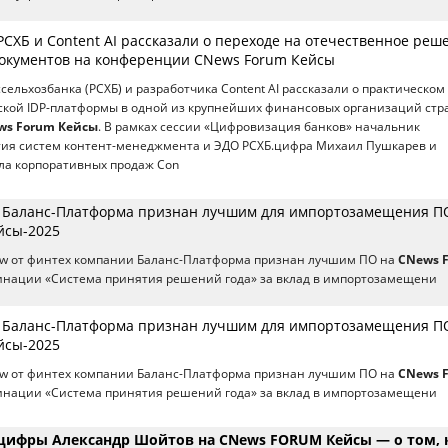
СХБ и Content AI рассказали о переходе на отечественное реш
документов на конференции CNews Forum Кейсы
сельхозбанка (РСХБ) и разработчика Content AI рассказали о практическом
ской IDP-платформы в одной из крупнейших финансовых организаций стр
ws Forum Кейсы
. В рамках сессии «Цифровизация банков» начальник
тия систем контент-менеджмента и ЭДО РСХБ.цифра Михаил Пушкарев и
ла корпоративных продаж Con
 Баланс-Платформа признан лучшим для импортозамещения П
йсы-2025
low от финтех компании Баланс-Платформа признан лучшим ПО на
CNews 
инации «Система принятия решений года» за вклад в импортозамещени
 Баланс-Платформа признан лучшим для импортозамещения П
йсы-2025
low от финтех компании Баланс-Платформа признан лучшим ПО на
CNews 
инации «Система принятия решений года» за вклад в импортозамещени
ифры Александр Шойтов на CNews FORUM Кейсы — о том, 