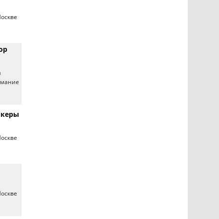
Москве
ор
а
имание
икеры
Москве
Москве