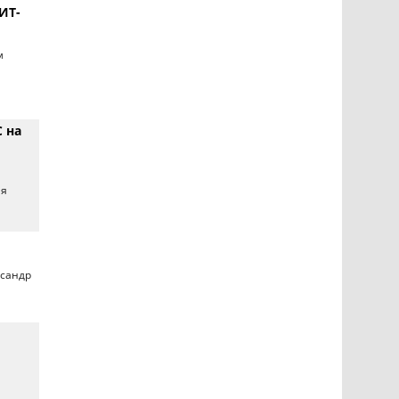
ИТ-
м
 на
ая
ксандр