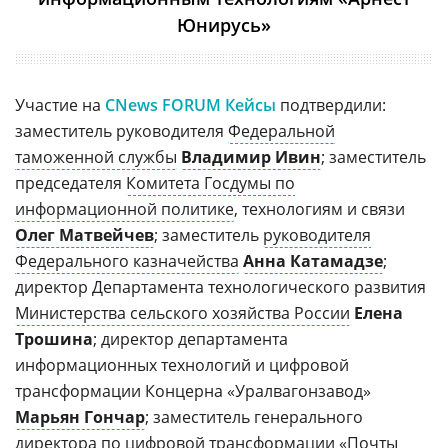
Юнирусь»
Участие на
CNews FORUM Кейсы
подтвердили:
заместитель руководителя
Федеральной
таможенной службы
Владимир Ивин
; заместитель
председателя
Комитета Госдумы по
информационной политике
, технологиям и связи
Олег Матвейчев
; заместитель
руководителя
Федерального казначейства
Анна Катамадзе
;
директор Департамента технологического развития
Министерства сельского хозяйства России
Елена
Трошина
; директор департамента
информационных технологий и цифровой
трансформации Концерна «Уралвагонзавод»
Марьян Гончар
; заместитель генерального
директора по цифровой трансформации «
Почты