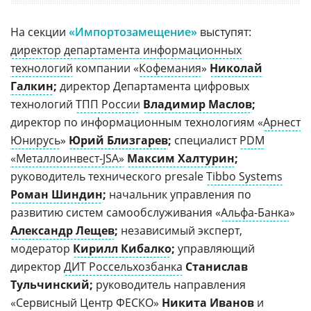
На секции
«Импортозамещение»
выступят:
директор департамента информационных
технологий
компании «
Кофемания
»
Николай
Галкин
;
директор Департамента цифровых
технологий
ТПП России
Владимир Маслов
;
директор по информационным технологиям «
Арнест
Юнирусь
»
Юрий Близгарев
;
специалист
PDM
«Металлоинвест-JSA»
Максим Халтурин
;
руководитель технического presale
Tibbo Systems
Роман Шиндин
;
начальник управления по
развитию систем самообслуживания «
Альфа-Банка
»
Александр Лещев
;
независимый эксперт,
модератор
Кирилл Кибалко
;
управляющий
директор
ДИТ Россельхозбанка
С
танислав
Тульчинский;
руководитель направления
«Сервисный Центр ФЕСКО»
Никита Иванов
и