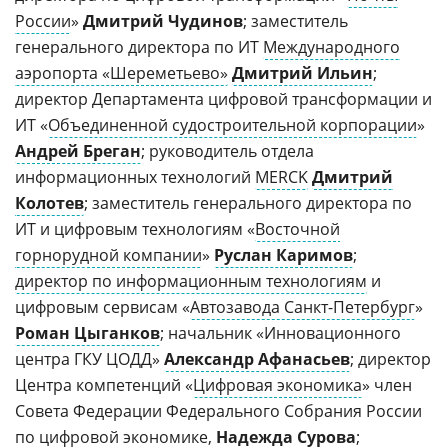
России
»
Дмитрий Чудинов
; заместитель
генерального директора по ИТ
Международного
аэропорта «Шереметьево»
Дмитрий Ильин
;
директор Департамента цифровой трансформации и
ИТ «
Объединенной судостроительной корпорации
»
Андрей Бреган
; руководитель отдела
информационных технологий
MERCK
Дмитрий
Колотев
; заместитель генерального директора по
ИТ и цифровым технологиям «
Восточной
горнорудной компании
»
Руслан Каримов
;
директор по информационным технологиям
и
цифровым сервисам «
Автозавода Санкт-Петербург
»
Роман Цыганков
; начальник «Инновационного
центра ГКУ ЦОДД»
Александр Афанасьев
; директор
Центра компетенций «
Цифровая экономика
» член
Совета Федерации Федерального Собрания России
по цифровой экономике,
Надежда Сурова
;