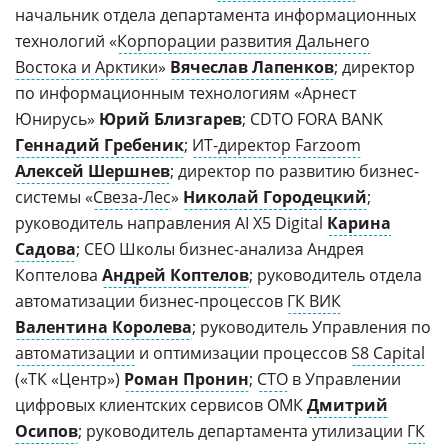
начальник отдела департамента информационных
технологий «
Корпорации развития Дальнего
Востока и Арктики
»
Вячеслав Лапенков
; директор
по информационным технологиям «Арнест
Юнирусь»
Юрий Близгарев
; CDTO FORA BANK
Геннадий Гребеник
;
ИТ-директор Farzoom
Алексей Шершнев
; директор по развитию бизнес-
системы «
Свеза-Лес
»
Николай Городецкий
;
руководитель направления AI X5 Digital
Карина
Садова
; CEO Школы бизнес-анализа Андрея
Коптелова
Андрей Коптелов
; руководитель отдела
автоматизации бизнес-процессов
ГК ВИК
Валентина Королева
; руководитель Управления по
автоматизации
и оптимизации процессов
S8 Capital
(«ТК «Центр»)
Роман Пронин
;
СТО
в Управлении
цифровых клиентских сервисов ОМК
Дмитрий
Осипов
; руководитель департамента утилизации
ГК