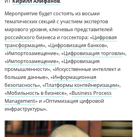
ИТ
Кирилл Алифанов
.
Мероприятие будет состоять из восьми
тематических секций с участием экспертов
мирового уровня, ключевых представителей
российского
бизнеса и госсектора: «
Цифровая
трансформация
», «
Цифровизация банков
»,
«Импортозамещение», «
Цифровизация торговли
»,
«
Импортозамещение
», «Цифровизация
промышленности», «Искусственные интеллект и
большие данные», «
Информационная
безопасность
», «
Платформы контейнеризации
»,
«
Мобильность в бизнесе
», «
Business Process
Management
» и «Оптимизация цифровой
инфраструктуры».