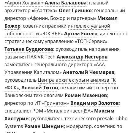
«Акрон Холдинг»
Алена Балашова
; главный
архитектор «ЕАаптека»
Олег Гришко
; генеральный
директор «
Афонин, Божор и партнеры
»
Михаил
Божор
; советник практики
интеллектуальной
собственности
«
ЮК ЭБР
»
Артем Евсеев
; директор по
стратегическому управлению «
ТОП-Сервис
»
Татьяна Бурдюгова
; руководитель направления
развития ПАК VK Tech
Александр Нестеров
;
заместитель генерального директора «
ААА
Управления Капиталом
»
Анатолий Чекмарев
;
руководитель
Центра архитектуры и анализа ГК
«ФСК»
,
Алексей Титов
; независимый эксперт по
банковским технологиям
Роман Мезенцев
;
директор по ИТ «
Гринатом
»
Владимир Золотов
;
специалист PDM «Металлоинвест-JSA»
Максим
Халтурин
; руководитель технического presale Tibbo
Systems
Роман Шиндин
; модератор, советник по