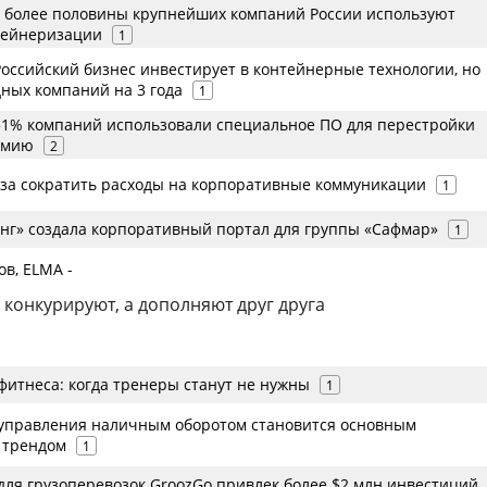
s: более половины крупнейших компаний России используют
тейнеризации
1
Российский бизнес инвестирует в контейнерные технологии, но
дных компаний на 3 года
1
51% компаний использовали специальное ПО для перестройки
емию
2
аза сократить расходы на корпоративные коммуникации
1
инг» создала корпоративный портал для группы «Сафмар»
1
в, ELMA -
 конкурируют, а дополняют друг друга
фитнеса: когда тренеры станут не нужны
1
управления наличным оборотом становится основным
 трендом
1
для грузоперевозок GroozGo привлек более $2 млн инвестиций