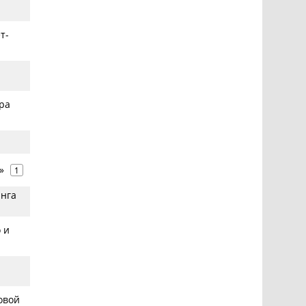
т-
ра
»
1
инга
 и
овой