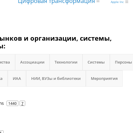
Цифровая трансформация
Apple Inc
ынков и организации, системы,
ы:
мства
Ассоциации
Технологии
Системы
Персоны
са
ИАА
НИИ, ВУЗы и библиотеки
Мероприятия
ms
1440
7