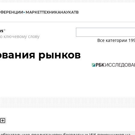
НФЕРЕНЦИИ
МАРКЕТ
ТЕХНИКА
НАУКА
ТВ
ws
*
о ключевому слову
Все категории
19
ования рынков
т обязательную предустановку бесплатных ИИ-помощников на