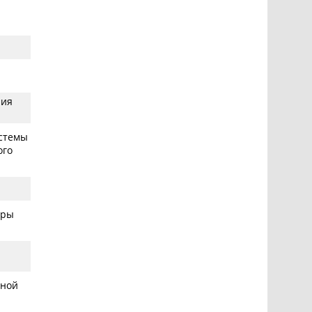
ния
истемы
ого
уры
нной