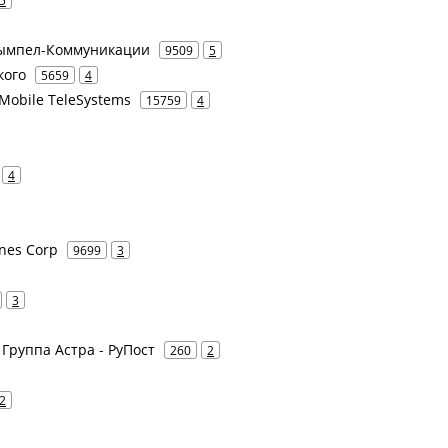
5
 Вымпел-Коммуникации
9509
5
кого
5659
4
Mobile TeleSystems
15759
4
4
ines Corp
9699
3
3
- Группа Астра - РуПост
260
2
2