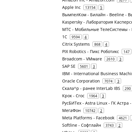
3277
Apple Inc
13154
5
ВымпелКом - Билайн - Beeline -
Kaspersky - Лаборатория Касперс
МТС - Мобильные ТелеСистемы - 
1С
9594
4
Citrix Systems
868
4
PIX Robotics - Пикс Роботикс
147
Broadcom - VMware
2610
3
SAP SE
5601
3
IBM - International Business Mach
Oracle Corporation
7074
3
Скала^р - ранее InterLab IBS
290
Крок - Croc
1964
3
РусБИТех - Astra Linux - ГК Астра 
МегаФон
10742
2
Meta Platforms - Facebook
4621
Softline - Софтлайн
3743
2