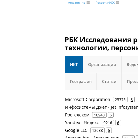
Amazon Inc
Россети ФСК
РБК Исследования р
технологии, персон
ИКТ
Организации
Ведо
География
Статьи
Прес
Microsoft Corporation
25775
8
Инфосистемы Джет - Jet Infosyste
Ростелеком
10948
6
Yandex - Яндекс
9216
6
Google LLC
12688
6
Amazon Inc - Amazon.com