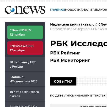
ГЛАВНАЯ
НОВОСТИ
АНАЛИТИКА
КО
Индексная книга (каталог) CNe
Получите все материалы CNews п
CNews FORUM
12 ноября
РБК Исслед
CNews AWARDS
12 ноября
РБК Рейтинг
РБК Мониторинг
30 лет рынку ERP
в России
Главные
ИТ-сценарии
2026
СОБЫТИЯ
10 лет российского
по дате
/
упоминаниям в текстах
бэкапа
Российские ПАКи
В России вводя