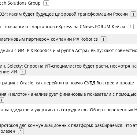
ech Solutions Group
1
24: каким будет будущее цифровой трансформации России
1
ет технологию смартаппов eXpress на CNews FORUM Кейсы
1
 платиновым партнером компании PIX Robotics
1
ники с ИИ: PIX Robotics и «Группа Астра» выпускают совместн
н, Selecty: Спрос на ИТ-специалистов будет расти, несмотря на
ение ИИ
1
грация с Oracle: как перейти на новую СУБД быстрее и проще
ния «Пелотон» анализирует финансовые показатели с помощью
1
ок кандидатов и удерживать сотрудников: Обзор современных H
ротокол для коммуникационных платформ: разбираемся, что э
полезен
1