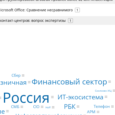
crosoft Office: Сравнение несравнимого
1
контакт-центров: вопрос экспертизы
1
Сбер
Финансовый сектор
озничная
Россия
Сколково ИЦ
ИТ-экосистема
РБК
Телефон
CIO
СМБ
Hoff
ие
АРМ