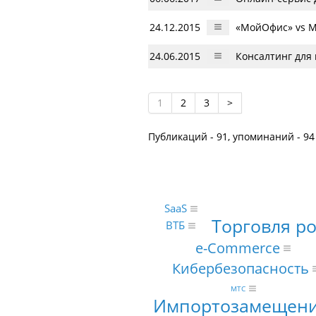
24.12.2015
«МойОфис» vs Mi
24.06.2015
Консалтинг для 
1
2
3
>
Публикаций - 91, упоминаний - 94
SaaS
Торговля р
ВТБ
e-Commerce
Кибербезопасность
МТС
Импортозамещен