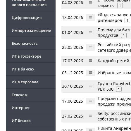
04.08.2026
нового поколения
гаджеты
1
«Яндекс» запуст
13.04.2026
Цифровизация
ритейлеров
1
Почему для биз
Импортозамещение
01.04.2026
продуктов
1
Безопасность
Российский раз
25.03.2026
сетевого довер
ИТ в госсекторе
17.03.2026
Каждый третий 
ИТ в банках
03.12.2025
Избранные това
ИТ в торговле
Группа Rubytec
30.10.2025
РБК 500
1
Телеком
Продажи поддел
17.06.2025
продажи премиа
Интернет
Sellty: российс
27.02.2025
собственных ин
ИТ-бизнес
Никита Андреян
29.01.2025