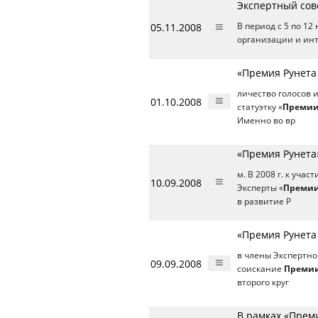
Экспертный сов
05.11.2008
В период с 5 по 12
организации и инт
«Премия Рунета
личество голосов 
01.10.2008
статуэтку «
Премии
Именно во вр
«Премия Рунета
м. В 2008 г. к уча
10.09.2008
Эксперты «
Премии
в развитие Р
«Премия Рунета
в члены Экспертно
09.09.2008
соискание
Премии
второго круг
В рамках «Прем