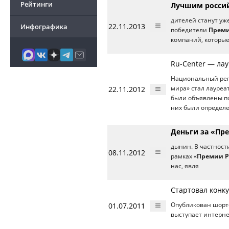
Рейтинги
Лучшим россий
дителей станут уж
22.11.2013
Инфографика
победители
Преми
компаний, которые
Ru-Center — ла
Национальный реги
22.11.2012
мира» стал лауреа
были объявлены по
них были определ
Деньги за «Пре
дынин. В частност
08.11.2012
рамках «
Премии Р
нас, явля
Стартовал конк
01.07.2011
Опубликован шорт
выступает интерне