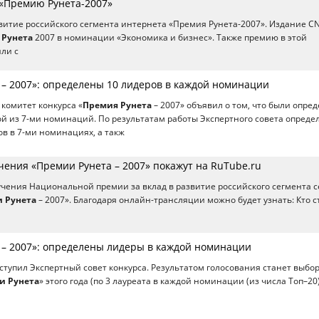
«Премию Рунета-2007»
звитие российского сегмента интернета «Премия Рунета-2007». Издание C
Рунета
2007 в номинации «Экономика и бизнес». Также премию в этой
ли с
 – 2007»: определены 10 лидеров в каждой номинации
комитет конкурса «
Премия Рунета
– 2007» объявил о том, что были опре
ой из 7-ми номинаций. По результатам работы Экспертного совета опреде
ов в 7-ми номинациях, а такж
ения «Премии Рунета – 2007» покажут на RuTube.ru
чения Национальной премии за вклад в развитие российского сегмента с
 Рунета
– 2007». Благодаря онлайн-трансляции можно будет узнать: Кто с
 – 2007»: определены лидеры в каждой номинации
ступил Экспертный совет конкурса. Результатом голосования станет выбо
и Рунета
» этого года (по 3 лауреата в каждой номинации (из числа Tоп–20)