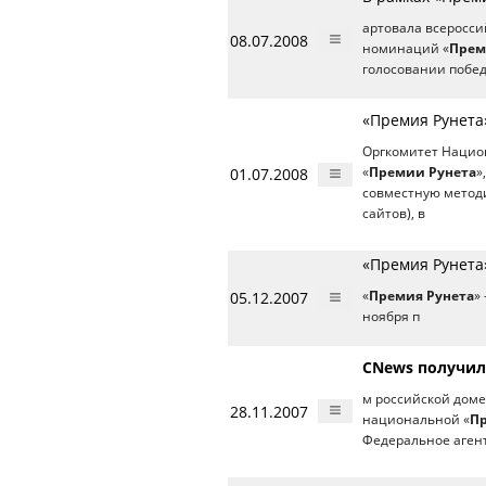
артовала всеросси
08.07.2008
номинаций «
Прем
голосовании побе
«Премия Рунета
Оргкомитет Национ
01.07.2008
«
Премии Рунета
»
совместную метод
сайтов), в
«Премия Рунета
05.12.2007
«
Премия Рунета
»
ноября п
CNews получил
м российской дом
28.11.2007
национальной «
П
Федеральное аген