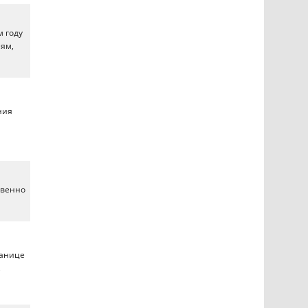
м году
иям,
ния
твенно
ранице
,