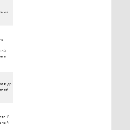
монии
та —
о
ной
ов в
и и др.
льный
ета. В
льный