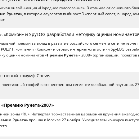
йская онлайн-акция «Народное голосование». В отличие от основного бло
ии Рунета
», в котором лауреатов выбирает Экспертный совет, в народном
дит
», «Комкон» и SpyLOG разработали методику оценки номинанто
альной премии за вклад в развитие российского сегмента сети интернет
, РОЦИТ, компания «Комкон» и сервис интернет-статистики SpyLOG разраб
ику оценки номинантов «
Премии Рунета
– 2008» (организаций, проектов 
»: новый триумф Cnews
 - престижный трофей в отечественном сегменте «глобальной паутины». 2
 «Премию Рунета-2007»
енной зоны «RU». Четвертая торжественная церемония вручения ежегодн
ремии Рунета
» прошла в Москве 27 ноября. Учредителем конкурса выступ
тств