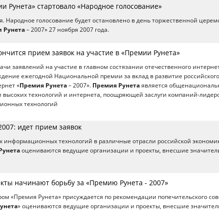
ии Рунета» стартовало «Народное голосование»
я. Народное голосование будет остановлено в день торжественной цере
 Рунета
– 2007» 27 ноября 2007 года.
ончится прием заявок на участие в «Премии Рунета»
ачи заявлений на участие в главном состязании отечественного интерне
ждение ежегодной Национальной премии за вклад в развитие российског
ернет «
Премия Рунета
– 2007».
Премия Рунета
является общенациональ
и высоких технологий и интернета, поощряющей заслуги компаний-лидер
ионных технологий
007: идет прием заявок
х информационных технологий в различные отрасли российской экономик
Рунета
оцениваются ведущие организации и проекты, внесшие значите
екты начинают борьбу за «Премию Рунета - 2007»
ром «Премия Рунета» присуждается по рекомендации попечительского сов
унета
» оцениваются ведущие организации и проекты, внесшие значите