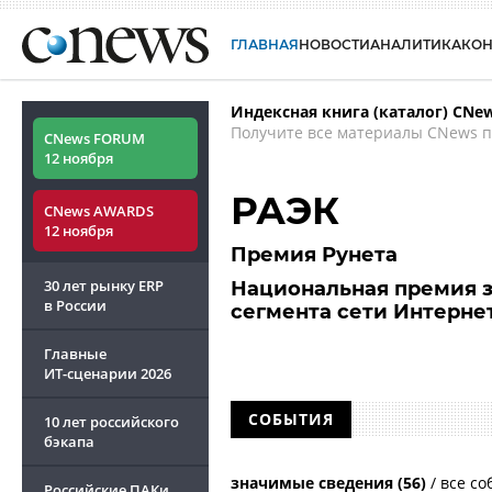
ГЛАВНАЯ
НОВОСТИ
АНАЛИТИКА
КО
Индексная книга (каталог) CNe
Получите все материалы CNews п
CNews FORUM
12 ноября
РАЭК
CNews AWARDS
12 ноября
Премия Рунета
30 лет рынку ERP
Национальная премия з
в России
сегмента сети Интерне
Главные
ИТ-сценарии
2026
СОБЫТИЯ
10 лет российского
бэкапа
значимые сведения (56)
/
все со
Российские ПАКи