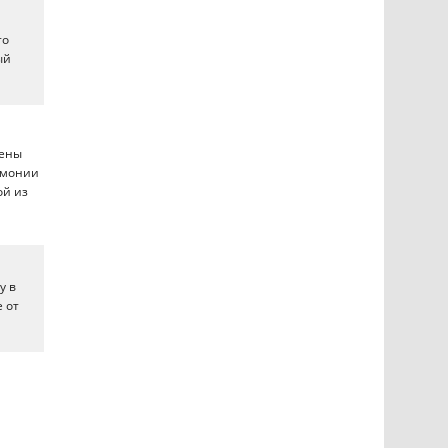
то
ый
мены
ремонии
ой из
у в
е от