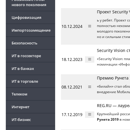
нового поколения
Проект Security
Цифровизация
ь у ребят. Проект 
10.12.2024
полностью некомм
Импортозамещение
молодого поколен
но и сильным стим
Безопасность
Security Vision
ИТ в госсекторе
18.12.2023
«Security Vision:
номинации «Инфор
ИТ в банках
Премию Рунета 
ИТ в торговле
08.12.2021
«билайн» стал об
внедрение Мобильн
Телеком
REG.RU — лауре
Интернет
17.12.2019
Крупнейший россий
ИТ-бизнес
Рунета 2019
в ном