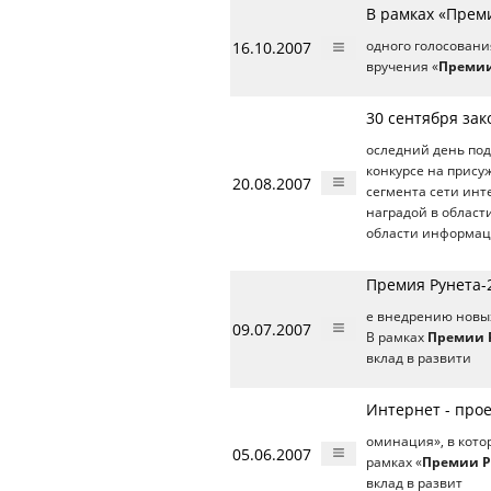
В рамках «Прем
16.10.2007
одного голосовани
вручения «
Премии
30 сентября зак
оследний день под
конкурсе на прису
20.08.2007
сегмента сети инт
наградой в област
области информац
Премия Рунета-2
е внедрению новы
09.07.2007
В рамках
Премии 
вклад в развити
Интернет - про
оминация», в кото
05.06.2007
рамках «
Премии Р
вклад в развит