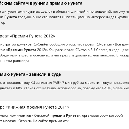
ским сайтам вручили премию Рунета
е фигурантами крупных сделок в области слияний и поглощений, потому ч
и Рунета
традиционно становятся инвестиционно интересны для крупн
 ор
уреат «Премии Рунета 2012»
стратор доменов Ru-Center сообщил о том, что проект RU-Center «Все до
том «
Премии Рунета
2012». Как рассказали CNews в RU-Center, в ходе це
бедители в шести основных и четырех специальных номинациях. В кажд
ены три равнопра
мию Рунета» зависли в суде
и, в прошлом году КЦ заплатил РАЭК 7 млн руб. за маркетинговую поддержк
унета
» и RIW. «Такая схема была использована, потому что РАЭК, в отличи
урс «Книжная премия Рунета 2011»
-лист номинантов «Книжной
премии Рунета
», организатором которой
т-магазин Ozon.ru. На сайте премии отк