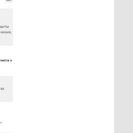
и
ащиты
знания,
унета
в
 за
ю
н