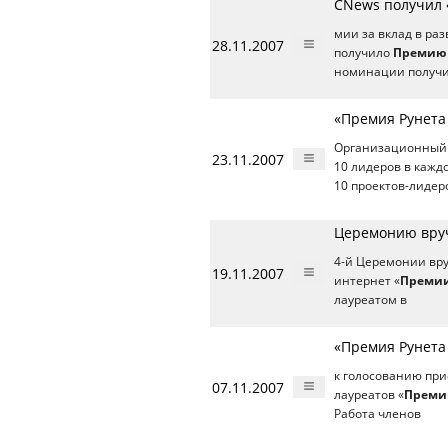
CNews получил 
мии за вклад в ра
28.11.2007
получило
Премию 
номинации получи
«Премия Рунета
Организационный 
23.11.2007
10 лидеров в кажд
10 проектов-лидер
Церемонию вруч
4-й Церемонии вру
19.11.2007
интернет «
Премии
лауреатом в
«Премия Рунета
к голосованию при
07.11.2007
лауреатов «
Преми
Работа членов