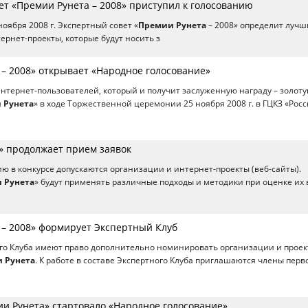
ет «Премии Рунета – 2008» приступил к голосованию
 ноября 2008 г. Экспертный совет «
Премии Рунета
– 2008» определит лучш
ернет-проекты, которые будут носить з
 – 2008» открывает «Народное голосование»
интернет-пользователей, который и получит заслуженную награду – золот
 Рунета
» в ходе Торжественной церемонии 25 ноября 2008 г. в ГЦКЗ «Росс
» продолжает прием заявок
стию в конкурсе допускаются организации и интернет-проекты (веб-сайты).
 Рунета
» будут применять различные подходы и методики при оценке их 
 – 2008» формирует Экспертный Клуб
го Клуба имеют право дополнительно номинировать организации и проек
 Рунета
. К работе в составе Экспертного Клуба приглашаются члены перв
ии Рунета» стартовало «Народное голосование»