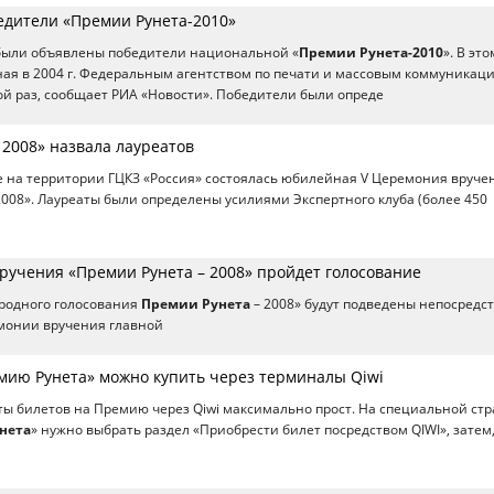
дители «Премии Рунета-2010»
 были объявлены победители национальной «
Премии Рунета-2010
». В это
ая в 2004 г. Федеральным агентством по печати и массовым коммуникац
ой раз, сообщает РИА «Новости». Победители были опреде
 2008» назвала лауреатов
е на территории ГЦКЗ «Россия» состоялась юбилейная V Церемония вруче
008». Лауреаты были определены усилиями Экспертного клуба (более 450
ручения «Премии Рунета – 2008» пройдет голосование
Народного голосования
Премии Рунета
– 2008» будут подведены непосредс
емонии вручения главной
мию Рунета» можно купить через терминалы Qiwi
аты билетов на Премию через Qiwi максимально прост. На специальной ст
нета
» нужно выбрать раздел «Приобрести билет посредством QIWI», затем