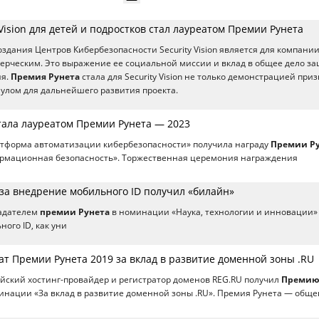
 Vision для детей и подростков стал лауреатом Премии Рунета
создания Центров Кибербезопасности Security Vision является для компани
ерческим. Это выражение ее социальной миссии и вклад в общее дело з
ия.
Премия Рунета
стала для Security Vision не только демонстрацией при
улом для дальнейшего развития проекта.
 стала лауреатом Премии Рунета — 2023
 платформа автоматизации кибербезопасности» получила награду
Премии Р
мационная безопасность». Торжественная церемония награждения
за внедрение мобильного ID получил «билайн»
ладателем
премии Рунета
в номинации «Наука, технологии и инновации»
ого ID, как уни
ат Премии Рунета 2019 за вклад в развитие доменной зоны .RU
ский хостинг-провайдер и регистратор доменов REG.RU получил
Преми
инации «За вклад в развитие доменной зоны .RU». Премия Рунета — обще