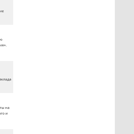
ие
ую
ия».
вклада
ты на
ого и