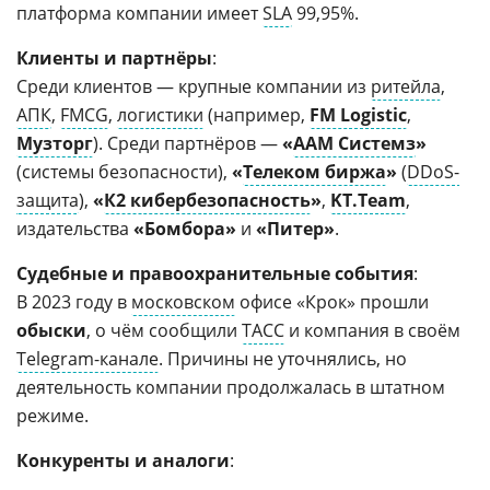
платформа компании имеет
SLA
99,95%.
Клиенты и партнёры
:
Среди клиентов — крупные компании из
ритейла
,
АПК
,
FMCG
,
логистики
(например,
FM Logistic
,
Музторг
). Среди партнёров —
«
ААМ Системз
»
(системы безопасности),
«
Телеком биржа
»
(
DDoS-
защита
),
«
К2 кибербезопасность
»
,
KT.Team
,
издательства
«Бомбора»
и
«Питер»
.
Судебные и правоохранительные события
:
В 2023 году в
московском
офисе «Крок» прошли
обыски
, о чём сообщили
ТАСС
и компания в своём
Telegram-канале
. Причины не уточнялись, но
деятельность компании продолжалась в штатном
режиме.
Конкуренты и аналоги
: