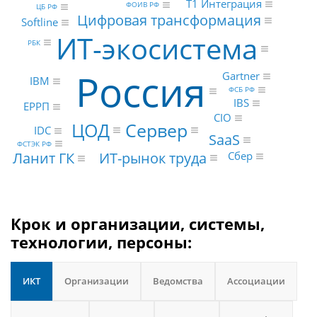
Т1 Интеграция
ФОИВ РФ
ЦБ РФ
Цифровая трансформация
Softline
ИТ-экосистема
РБК
Россия
Gartner
IBM
ФСБ РФ
IBS
ЕРРП
CIO
Сервер
ЦОД
IDC
SaaS
ФСТЭК РФ
ИТ-рынок труда
Ланит ГК
Сбер
Крок и организации, системы,
технологии, персоны:
ИКТ
Организации
Ведомства
Ассоциации