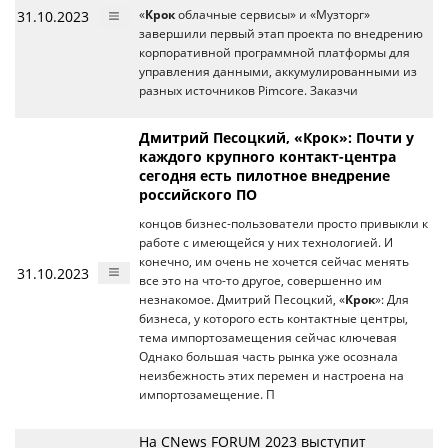
31.10.2023
«
Крок
облачные сервисы» и «Музторг»
завершили первый этап проекта по внедрению
корпоративной программной платформы для
управления данными, аккумулированными из
разных источников Pimcore. Заказчи
Дмитрий Песоцкий, «Крок»: Почти у
каждого крупного контакт-центра
сегодня есть пилотное внедрение
российского ПО
концов бизнес-пользователи просто привыкли к
работе с имеющейся у них технологией. И
конечно, им очень не хочется сейчас менять
31.10.2023
все это на что-то другое, совершенно им
незнакомое. Дмитрий Песоцкий, «
Крок
»: Для
бизнеса, у которого есть контактные центры,
тема импортозамещения сейчас ключевая
Однако большая часть рынка уже осознала
неизбежность этих перемен и настроена на
импортозамещение. П
На CNews FORUM 2023 выступит